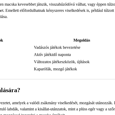
yen macska kevesebbet játszik, visszahúzódóvá válhat, vagy éppen túlzo
t. Emellett előfordulhatnak kényszeres viselkedések is, például túlzott
lása.
ok
Megoldás
Vadászós játékok bevezetése
Aktív játékidő naponta
Változatos játékeszközök, újítások
Kaparófák, mozgó játékok
álására?
ezetet, amelyek a valódi zsákmány viselkedését, mozgását utánozzák. 
ruló labdák, valamint a kisállat-utánzatok, mint a plüss egér vagy a szőr