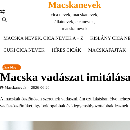
Macskanevek
Skip
to
cica nevek, macskanevek,
content
állatnevek, cicanevek,
macska nevek
MACSKA NEVEK, CICA NEVEK A – Z
KISLÁNY CICA NE
CUKI CICA NEVEK
HÍRES CICÁK
MACSKAFAJTÁK
Cica blog
Macska vadászat imitálása:
Macskanevek
2026-06-20
A macskák ösztönösen szeretnek vadászni, ám ezt lakásban élve neheze
vadászösztönüket, így boldogabbak és kiegyensúlyozottabbak lesznek.