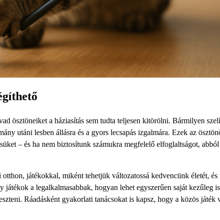
égíthető
 ösztöneiket a háziasítás sem tudta teljesen kitörölni. Bármilyen szelí
kmány utáni lesben állásra és a gyors lecsapás izgalmára. Ezek az ösztö
üket – és ha nem biztosítunk számukra megfelelő elfoglaltságot, abból
 otthon, játékokkal, miként tehetjük változatossá kedvencünk életét, és 
y játékok a legalkalmasabbak, hogyan lehet egyszerűen saját kezűleg is
lleszteni. Ráadásként gyakorlati tanácsokat is kapsz, hogy a közös játék