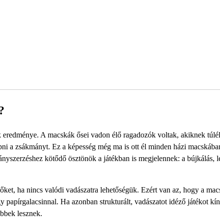
?
ak eredménye. A macskák ősei vadon élő ragadozók voltak, akiknek túlé
kapni a zsákmányt. Ez a képesség még ma is ott él minden házi macskába
mányszerzéshez kötődő ösztönök a játékban is megjelennek: a bújkálás, 
 őket, ha nincs valódi vadászatra lehetőségük. Ezért van az, hogy a ma
 papírgalacsinnal. Ha azonban strukturált, vadászatot idéző játékot kí
ebbek lesznek.