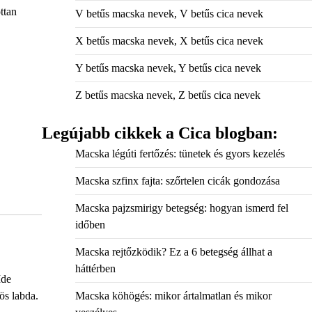
ttan
V betűs macska nevek, V betűs cica nevek
X betűs macska nevek, X betűs cica nevek
Y betűs macska nevek, Y betűs cica nevek
Z betűs macska nevek, Z betűs cica nevek
Legújabb cikkek a Cica blogban:
Macska légúti fertőzés: tünetek és gyors kezelés
Macska szfinx fajta: szőrtelen cicák gondozása
Macska pajzsmirigy betegség: hogyan ismerd fel
időben
Macska rejtőzködik? Ez a 6 betegség állhat a
háttérben
Ide
ös labda.
Macska köhögés: mikor ártalmatlan és mikor