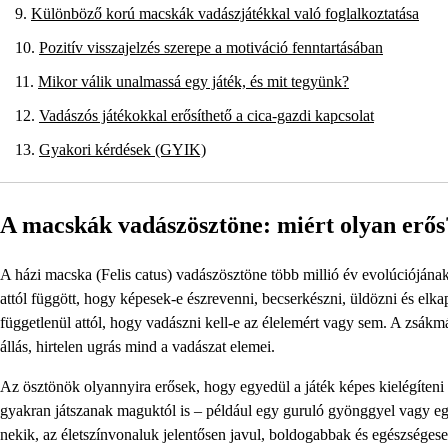
Különböző korú macskák vadászjátékkal való foglalkoztatása
Pozitív visszajelzés szerepe a motiváció fenntartásában
Mikor válik unalmassá egy játék, és mit tegyünk?
Vadászós játékokkal erősíthető a cica-gazdi kapcsolat
Gyakori kérdések (GYIK)
A macskák vadászösztöne: miért olyan erős
A házi macska (Felis catus) vadászösztöne több millió év evolúcióján
attól függött, hogy képesek-e észrevenni, becserkészni, üldözni és el
függetlenül attól, hogy vadászni kell-e az élelemért vagy sem. A zsák
állás, hirtelen ugrás mind a vadászat elemei.
Az ösztönök olyannyira erősek, hogy egyedül a játék képes kielégíteni
gyakran játszanak maguktól is – például egy guruló gyönggyel vagy egy
nekik, az életszínvonaluk jelentősen javul, boldogabbak és egészséges