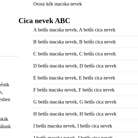
Orosz kék macska nevek
Cica nevek ABC
A betűs macska nevek, A betűs cica nevek
B betűs macska nevek, B betűs cica nevek
C betűs macska nevek, C betűs cica nevek
D betűs macska nevek, D betűs cica nevek
E betűs macska nevek, E betűs cica nevek
lésük
F betűs macska nevek, F betűs cica nevek
n,
lesben
G betűs macska nevek, G betűs cica nevek
H betűs macska nevek, H betűs cica nevek
cskák
I betűs macska nevek, I betűs cica nevek
nálunk
J betűs macska nevek, J betűs cica nevek