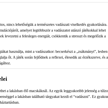
s, nincs lehetőségük a természetes vadászati viselkedés gyakorlására. 
mulációjáról, amelyet legtöbbször a vadászatot utánzó játékokkal lehet
k levezetni a felesleges energiát, csökkentik a stresszt és megelőzik a
iákat használja, mint a vadászatkor: becserkészi a „zsákmányt”, lesben 
lalja őt. A játék során fejlődnek a reflexei, élesedik az érzékszerve, és a
ágához.
lei
het a lakásban élő macskáknál. Az egyik leggyakoribb jelenség a túlzo
penséggel a lakásban található tárgyakat kezdi el “vadászni”. Ez gyakra
 háztartásban.