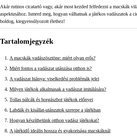
Akár rutinos cicatartó vagy, akár most kezded felfedezni a macskák vilá
aspektusához. Ismerd meg, hogyan válhatnak a játékos vadászatok a cic
boldog, kiegyensúlyozott élethez!
Tartalomjegyzék
A macskák vadászösztöne: miért olyan erős?
Miért fontos a vadászat utánzása otthon is?
A vadászat hiánya: viselkedési problémák jelei
Milyen játékok alkalmasak a vadászat imitálására?
Tollas pálcák és horgászbot játékok előnyei
Labdák és kisállat-utánzatok szerepe a játékban
Hogyan készíthetünk otthon vadász játékokat?
A játékidő ideális hossza és gyakorisága macskáknál