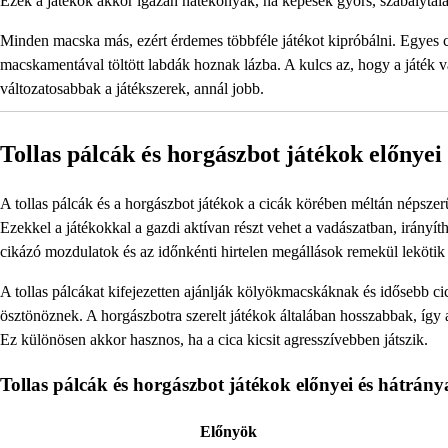
Ezek a játékok akkor igazán hatékonyak, ha képesek gyors, szabálytala
Minden macska más, ezért érdemes többféle játékot kipróbálni. Egyes 
macskamentával töltött labdák hoznak lázba. A kulcs az, hogy a játék 
változatosabbak a játékszerek, annál jobb.
Tollas pálcák és horgászbot játékok előnyei
A tollas pálcák és a horgászbot játékok a cicák körében méltán népsze
Ezekkel a játékokkal a gazdi aktívan részt vehet a vadászatban, irányí
cikázó mozdulatok és az időnkénti hirtelen megállások remekül lekötik
A tollas pálcákat kifejezetten ajánlják kölyökmacskáknak és idősebb ci
ösztönöznek. A horgászbotra szerelt játékok általában hosszabbak, így 
Ez különösen akkor hasznos, ha a cica kicsit agresszívebben játszik.
Tollas pálcák és horgászbot játékok előnyei és hátrány
Előnyök