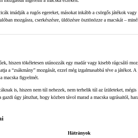
n mozgással ingerelni a macska érzékeit.
cicák imádják a rugós egereket, másokat inkább a csörgős játékok vagy
valóban mozgásra, cserkészésre, üldözésre ösztönözze a macskát – miné
rűek, hiszen tökéletesen utánozzák egy madár vagy kisebb rágcsáló moz
thatja a “zsákmány” mozgását, ezzel még izgalmasabbá téve a játékot. A 
 a macska figyelmét.
cáknak is, hiszen nem túl nehezek, nem terhelik túl az ízületeket, mégi
a gazdi úgy játszhat, hogy közben távol marad a macska ugrásaitól, hara
ai
Hátrányok