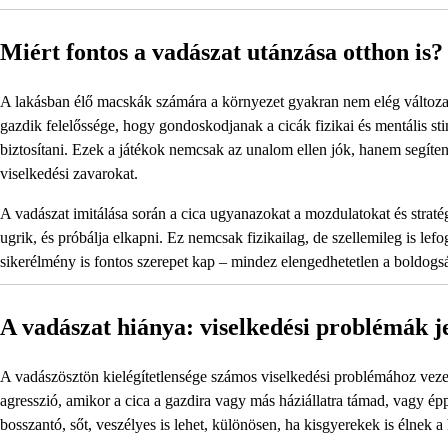
Miért fontos a vadászat utánzása otthon is?
A lakásban élő macskák számára a környezet gyakran nem elég változato
gazdik felelőssége, hogy gondoskodjanak a cicák fizikai és mentális sti
biztosítani. Ezek a játékok nemcsak az unalom ellen jók, hanem segítene
viselkedési zavarokat.
A vadászat imitálása során a cica ugyanazokat a mozdulatokat és stratég
ugrik, és próbálja elkapni. Ez nemcsak fizikailag, de szellemileg is lefog
sikerélmény is fontos szerepet kap – mindez elengedhetetlen a boldogs
A vadászat hiánya: viselkedési problémák je
A vadászösztön kielégítetlensége számos viselkedési problémához vezet
agresszió, amikor a cica a gazdira vagy más háziállatra támad, vagy ép
bosszantó, sőt, veszélyes is lehet, különösen, ha kisgyerekek is élnek a