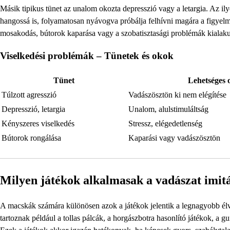
Másik tipikus tünet az unalom okozta depresszió vagy a letargia. Az il
hangossá is, folyamatosan nyávogva próbálja felhívni magára a figyelme
mosakodás, bútorok kaparása vagy a szobatisztasági problémák kialaku
Viselkedési problémák – Tünetek és okok
Tünet
Lehetséges 
Túlzott agresszió
Vadászösztön ki nem elégítése
Depresszió, letargia
Unalom, alulstimuláltság
Kényszeres viselkedés
Stressz, elégedetlenség
Bútorok rongálása
Kaparási vagy vadászösztön
Milyen játékok alkalmasak a vadászat imit
A macskák számára különösen azok a játékok jelentik a legnagyobb élv
tartoznak például a tollas pálcák, a horgászbotra hasonlító játékok, a gu