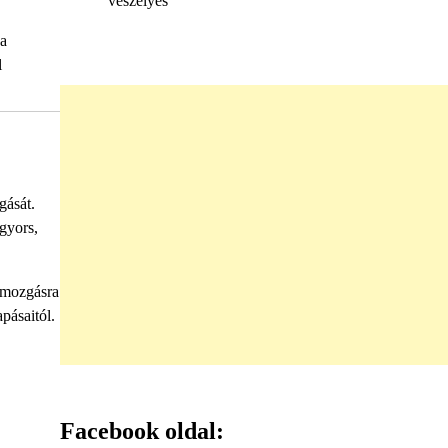
veszélyes
 a
l
gását.
gyors,
s mozgásra
pásaitól.
Facebook oldal: