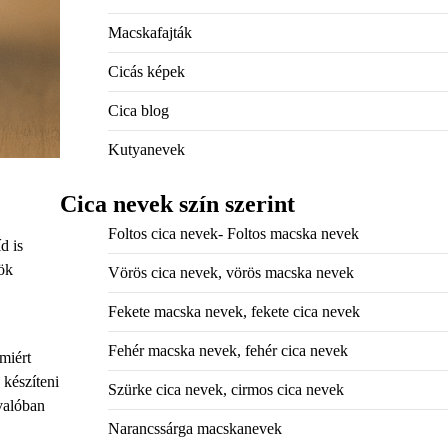
Macskafajták
Cicás képek
Cica blog
Kutyanevek
Cica nevek szín szerint
Foltos cica nevek- Foltos macska nevek
d is
nök
Vörös cica nevek, vörös macska nevek
Fekete macska nevek, fekete cica nevek
Fehér macska nevek, fehér cica nevek
miért
 készíteni
Szürke cica nevek, cirmos cica nevek
 valóban
Narancssárga macskanevek