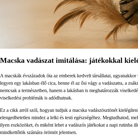
Macska vadászat imitálása: játékokkal kiel
A macskák évszázadok óta az emberek kedvelt társállatai, ugyanakkor vad
legyen egy lakásban élő cica, benne él az ősi vágy a vadászatra, a zsá
nemcsak a természetben, hanem a lakásban is meghatározzák viselkedés
viselkedési problémák is adódhatnak.
Ez a cikk arról szól, hogyan tudjuk a macska vadászösztönét kielégíteni
elengedhetetlen mindez a lelki és testi egészségéhez. Megtudhatod, mel
ilyen eszközöket, és miként lehet a vadászós játékokat a napi rutinba i
mindkettőtök számára örömöt jelentsen.