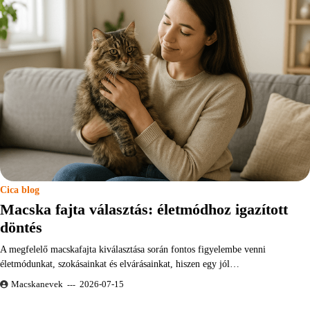
Cica blog
Macska fajta választás: életmódhoz igazított
döntés
A megfelelő macskafajta kiválasztása során fontos figyelembe venni
életmódunkat, szokásainkat és elvárásainkat, hiszen egy jól…
Macskanevek
2026-07-15