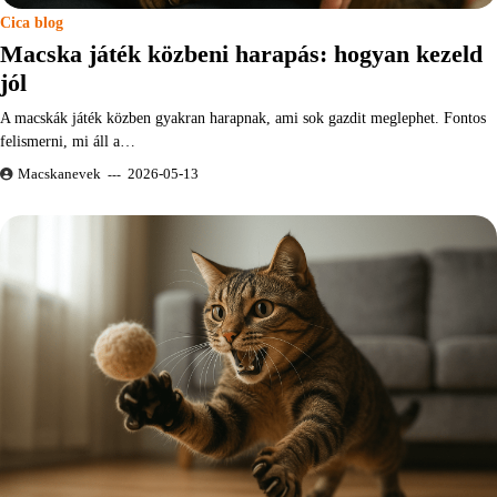
Cica blog
Macska játék közbeni harapás: hogyan kezeld
jól
A macskák játék közben gyakran harapnak, ami sok gazdit meglephet. Fontos
felismerni, mi áll a…
Macskanevek
2026-05-13