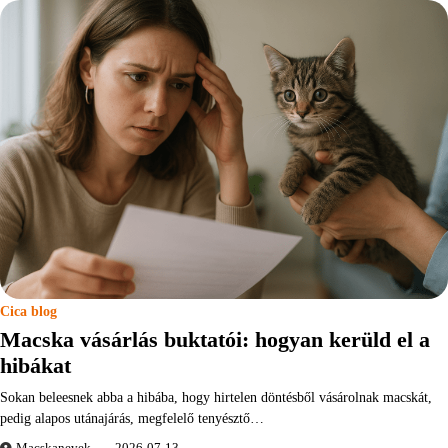
Cica blog
Macska vásárlás buktatói: hogyan kerüld el a
hibákat
Sokan beleesnek abba a hibába, hogy hirtelen döntésből vásárolnak macskát,
pedig alapos utánajárás, megfelelő tenyésztő…
Macskanevek
2026-07-13