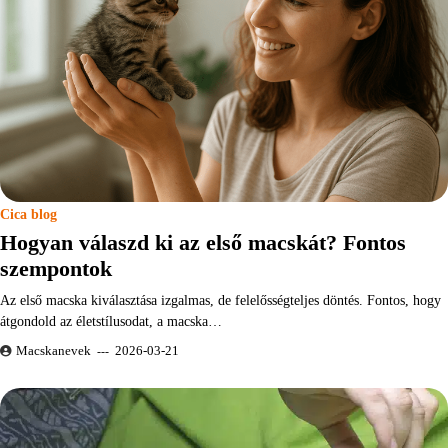
Cica blog
Hogyan válaszd ki az első macskát? Fontos
szempontok
Az első macska kiválasztása izgalmas, de felelősségteljes döntés. Fontos, hogy
átgondold az életstílusodat, a macska…
Macskanevek
2026-03-21