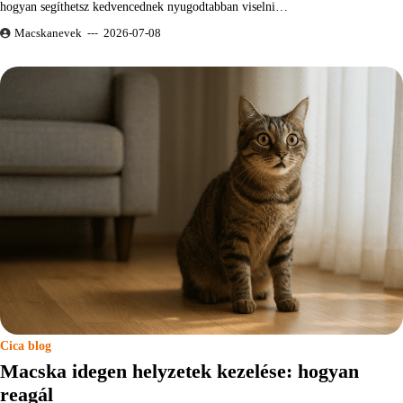
hogyan segíthetsz kedvencednek nyugodtabban viselni…
Macskanevek
2026-07-08
Cica blog
Macska idegen helyzetek kezelése: hogyan
reagál