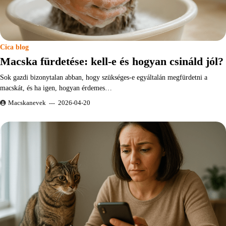
Cica blog
Macska fürdetése: kell-e és hogyan csináld jól?
Sok gazdi bizonytalan abban, hogy szükséges-e egyáltalán megfürdetni a
macskát, és ha igen, hogyan érdemes…
Macskanevek
2026-04-20