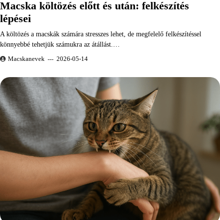
Macska költözés előtt és után: felkészítés
lépései
A költözés a macskák számára stresszes lehet, de megfelelő felkészítéssel
könnyebbé tehetjük számukra az átállást.…
Macskanevek
2026-05-14