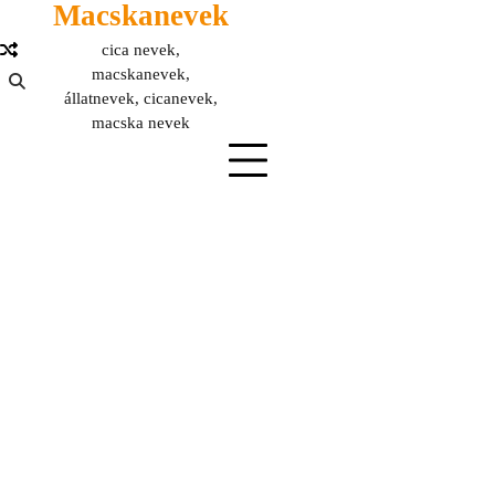
Macskanevek
Skip
to
cica nevek,
content
macskanevek,
állatnevek, cicanevek,
macska nevek