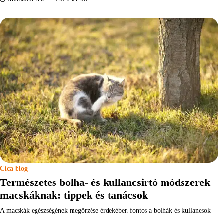
Cica blog
Természetes bolha- és kullancsirtó módszerek
macskáknak: tippek és tanácsok
A macskák egészségének megőrzése érdekében fontos a bolhák és kullancsok