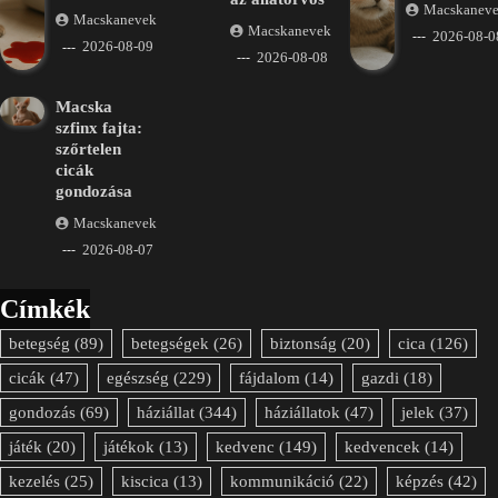
Macskanev
Macskanevek
Macskanevek
2026-08-0
2026-08-09
2026-08-08
Macska
szfinx fajta:
szőrtelen
cicák
gondozása
Macskanevek
2026-08-07
Címkék
betegség
(89)
betegségek
(26)
biztonság
(20)
cica
(126)
cicák
(47)
egészség
(229)
fájdalom
(14)
gazdi
(18)
gondozás
(69)
háziállat
(344)
háziállatok
(47)
jelek
(37)
játék
(20)
játékok
(13)
kedvenc
(149)
kedvencek
(14)
kezelés
(25)
kiscica
(13)
kommunikáció
(22)
képzés
(42)