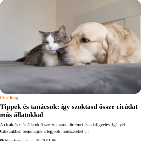
Cica blog
Tippek és tanácsok: így szoktasd össze cicádat
más állatokkal
A cicák és más állatok összeszoktatása türelmet és odafigyelést igényel.
Cikkünkben bemutatjuk a legjobb módszereket,…
Macskanevek
2026-01-06