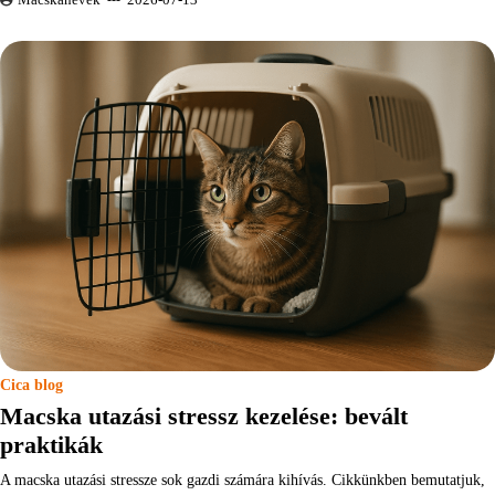
Cica blog
Macska utazási stressz kezelése: bevált
praktikák
A macska utazási stressze sok gazdi számára kihívás. Cikkünkben bemutatjuk,