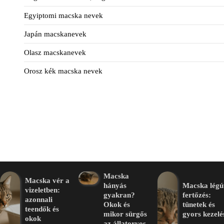
Egyiptomi macska nevek
Japán macskanevek
Olasz macskanevek
Orosz kék macska nevek
Macska
Macska vér a
hányás
Macska légú
vizeletben:
gyakran?
fertőzés:
azonnali
Okok és
tünetek és
teendők és
mikor sürgős
gyors kezelé
okok
az állatorvos