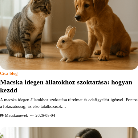
Cica blog
Macska idegen állatokhoz szoktatása: hogyan
kezdd
A macska idegen állatokhoz szoktatása türelmet és odafigyelést igényel. Fontos
a fokozatosság, az első találkozások…
Macskanevek
2026-08-04