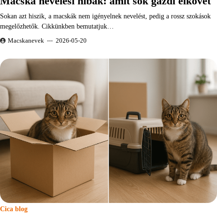
Macska nevelési hibák: amit sok gazdi elkövet
Sokan azt hiszik, a macskák nem igényelnek nevelést, pedig a rossz szokások
megelőzhetők. Cikkünkben bemutatjuk…
Macskanevek
2026-05-20
Cica blog