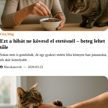
Cica blog
Ezt a hibát ne kövesd el etetésnél – beteg lehet
tőle
Sokan nem is gondolnák, de egy gyakori etetési hiba könnyen hasi panaszokat,
sőt akár komolyabb…
Macskanevek
2026-03-22