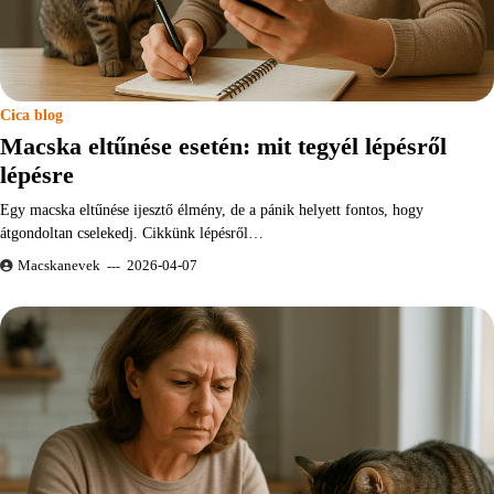
Cica blog
Macska eltűnése esetén: mit tegyél lépésről
lépésre
Egy macska eltűnése ijesztő élmény, de a pánik helyett fontos, hogy
átgondoltan cselekedj. Cikkünk lépésről…
Macskanevek
2026-04-07