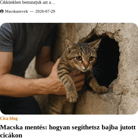
Cikkünkben bemutatjuk azt a…
Macskanevek
2026-07-29
Cica blog
Macska mentés: hogyan segíthetsz bajba jutott
cicákon