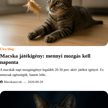
Cica blog
Macska játékigény: mennyi mozgás kell
naponta
A macskák napi mozgásigénye legalább 20-30 perc aktív játékot igényel. Ez
nemcsak egészségük, hanem lelki…
Macskanevek
2026-06-20