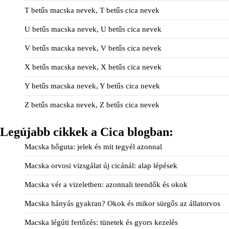
T betűs macska nevek, T betűs cica nevek
U betűs macska nevek, U betűs cica nevek
V betűs macska nevek, V betűs cica nevek
X betűs macska nevek, X betűs cica nevek
Y betűs macska nevek, Y betűs cica nevek
Z betűs macska nevek, Z betűs cica nevek
Legújabb cikkek a Cica blogban:
Macska hőguta: jelek és mit tegyél azonnal
Macska orvosi vizsgálat új cicánál: alap lépések
Macska vér a vizeletben: azonnali teendők és okok
Macska hányás gyakran? Okok és mikor sürgős az állatorvos
Macska légúti fertőzés: tünetek és gyors kezelés