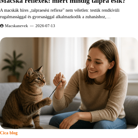
Macska reflexek: miért mindig talpra esik?
A macskák híres „talpraesési reflexe” nem véletlen: testük rendkívüli
rugalmassággal és gyorsasággal alkalmazkodik a zuhanáshoz,…
Macskanevek
2026-07-13
Cica blog