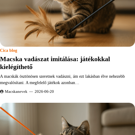
Cica blog
Macska vadászat imitálása: játékokkal
kielégíthető
A macskák ösztönösen szeretnek vadászni, ám ezt lakásban élve nehezebb
megvalósítani. A megfelelő játékok azonban…
Macskanevek
2026-06-20