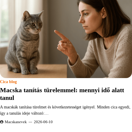
Cica blog
Macska tanítás türelemmel: mennyi idő alatt
tanul
A macskák tanítása türelmet és következetességet igényel. Minden cica egyedi,
így a tanulás ideje változó:…
Macskanevek
2026-06-10