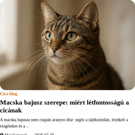
Cica blog
Macska bajusz szerepe: miért létfontosságú a
cicának
A macska bajusza nem csupán aranyos dísz: segíti a tájékozódást, érzékeli a
rezgéseket és a…
Macskanevek
2026-07-30