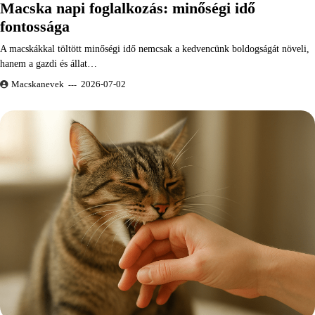
Macska napi foglalkozás: minőségi idő
fontossága
A macskákkal töltött minőségi idő nemcsak a kedvencünk boldogságát növeli,
hanem a gazdi és állat…
Macskanevek
2026-07-02