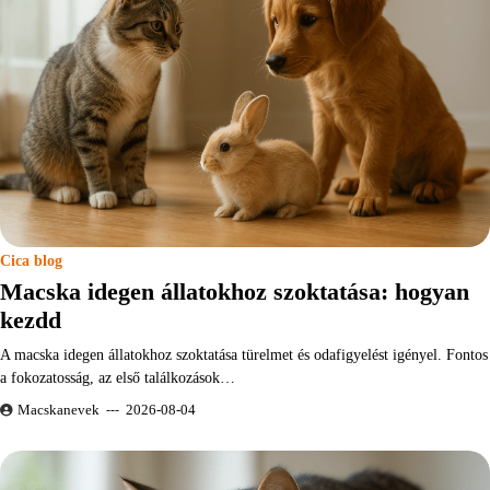
Cica blog
Macska idegen állatokhoz szoktatása: hogyan
kezdd
A macska idegen állatokhoz szoktatása türelmet és odafigyelést igényel. Fontos
a fokozatosság, az első találkozások…
Macskanevek
2026-08-04