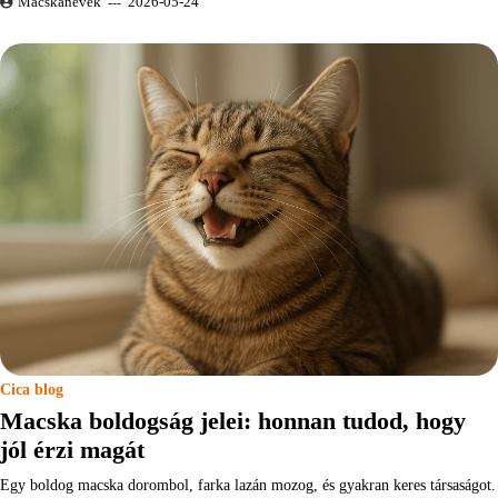
Macskanevek
2026-05-24
Cica blog
Macska boldogság jelei: honnan tudod, hogy
jól érzi magát
Egy boldog macska dorombol, farka lazán mozog, és gyakran keres társaságot.