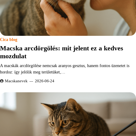
Cica blog
Macska arcdörgölés: mit jelent ez a kedves
mozdulat
A macskák arcdörgölése nemcsak aranyos gesztus, hanem fontos üzenetet is
hordoz: így jelölik meg területüket,…
Macskanevek
2026-06-24