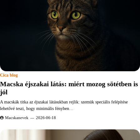
Cica blog
Macska éjszakai látás: miért mozog sötétben is
jól
A macskák titka az éjszakai látásukban rejlik: szemük speciális felépítése
lehetővé teszi, hogy minimális fényben…
Macskanevek
2026-06-18