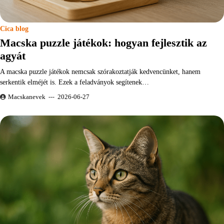
Cica blog
Macska puzzle játékok: hogyan fejlesztik az
agyát
A macska puzzle játékok nemcsak szórakoztatják kedvencünket, hanem
serkentik elméjét is. Ezek a feladványok segítenek…
Macskanevek
2026-06-27