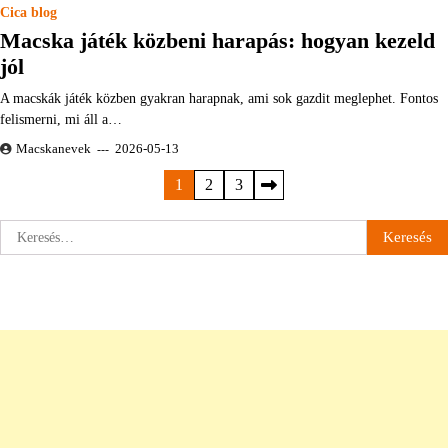
Cica blog
Macska játék közbeni harapás: hogyan kezeld
jól
A macskák játék közben gyakran harapnak, ami sok gazdit meglephet. Fontos
felismerni, mi áll a…
Macskanevek
2026-05-13
Bejegyzések
1
2
3
lapozása
Keresés: