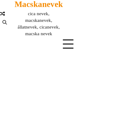
Macskanevek
Skip
to
cica nevek,
content
macskanevek,
állatnevek, cicanevek,
macska nevek