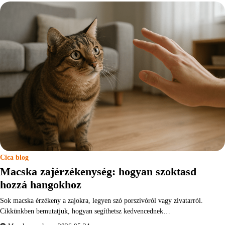
Cica blog
Macska zajérzékenység: hogyan szoktasd
hozzá hangokhoz
Sok macska érzékeny a zajokra, legyen szó porszívóról vagy zivatarról.
Cikkünkben bemutatjuk, hogyan segíthetsz kedvencednek…