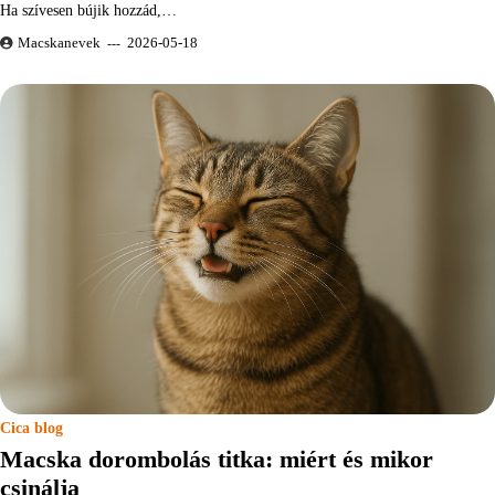
Ha szívesen bújik hozzád,…
Macskanevek
2026-05-18
Cica blog
Macska dorombolás titka: miért és mikor
csinálja