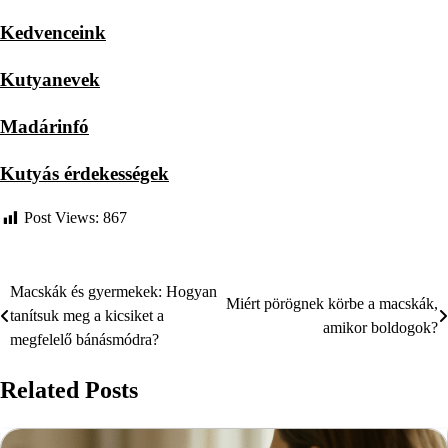
Kedvenceink
Kutyanevek
Madárinfó
Kutyás érdekességek
Post Views:
867
Macskák és gyermekek: Hogyan
Bejegyzés
Miért pörögnek körbe a macskák,
tanítsuk meg a kicsiket a
amikor boldogok?
navigáció
megfelelő bánásmódra?
Related Posts