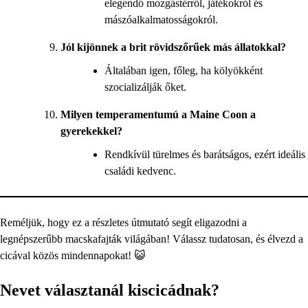
elegendő mozgástérről, játékokról és
mászóalkalmatosságokról.
Jól kijönnek a brit rövidszőrűek más állatokkal?
Általában igen, főleg, ha kölyökként
szocializálják őket.
Milyen temperamentumú a Maine Coon a
gyerekekkel?
Rendkívül türelmes és barátságos, ezért ideális
családi kedvenc.
Reméljük, hogy ez a részletes útmutató segít eligazodni a
legnépszerűbb macskafajták világában! Válassz tudatosan, és élvezd a
cicával közös mindennapokat! 😺
Nevet választanál kiscicádnak?