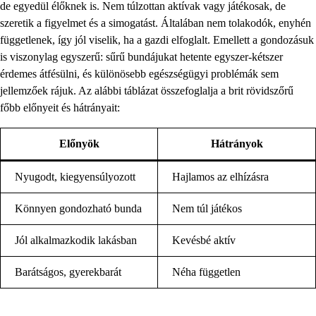
de egyedül élőknek is. Nem túlzottan aktívak vagy játékosak, de
szeretik a figyelmet és a simogatást. Általában nem tolakodók, enyhén
függetlenek, így jól viselik, ha a gazdi elfoglalt. Emellett a gondozásuk
is viszonylag egyszerű: sűrű bundájukat hetente egyszer-kétszer
érdemes átfésülni, és különösebb egészségügyi problémák sem
jellemzőek rájuk. Az alábbi táblázat összefoglalja a brit rövidszőrű
főbb előnyeit és hátrányait:
Előnyök
Hátrányok
Nyugodt, kiegyensúlyozott
Hajlamos az elhízásra
Könnyen gondozható bunda
Nem túl játékos
Jól alkalmazkodik lakásban
Kevésbé aktív
Barátságos, gyerekbarát
Néha független