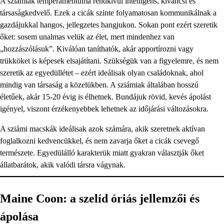
A sziámiak temperamentuma rendkívül intelligens, kíváncsi és
társaságkedvelő. Ezek a cicák szinte folyamatosan kommunikálnak a
gazdájukkal hangos, jellegzetes hangjukon. Sokan pont ezért szeretik
őket: sosem unalmas velük az élet, mert mindenhez van
„hozzászólásuk”. Kiválóan taníthatók, akár apportírozni vagy
trükköket is képesek elsajátítani. Szükségük van a figyelemre, és nem
szeretik az egyedüllétet – ezért ideálisak olyan családoknak, ahol
mindig van társaság a közelükben. A sziámiak általában hosszú
életűek, akár 15-20 évig is élhetnek. Bundájuk rövid, kevés ápolást
igényel, viszont érzékenyebbek lehetnek az időjárási változásokra.
A sziámi macskák ideálisak azok számára, akik szeretnek aktívan
foglalkozni kedvencükkel, és nem zavarja őket a cicák csevegő
természete. Egyedülálló karakterük miatt gyakran választják őket
állatbarátok, akik valódi társra vágynak.
Maine Coon: a szelíd óriás jellemzői és
ápolása