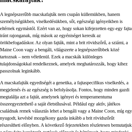
A legnépszerűbb macskafajták nem csupán küllemükben, hanem
személyiségükben, viselkedésükben, sőt, egészségi igényeikben is
eltérnek egymástól. Ezért van az, hogy sokan kifejezetten egy-egy fajta
iránt rajonganak, míg mások az egyéniséget keresik az
örökbefogadáskor. Az olyan fajták, mint a brit rövidszőrű, a sziámi, a
Maine Coon vagy a bengáli, világszerte a legnépszerűbbek közé
tartoznak – nem véletlenül. Ezek a macskák különleges
tulajdonságokkal rendelkeznek, amelyek meghatározzák, hogy kihez
passzolnak leginkább.
A macskafajták egyediségét a genetika, a fajtaspecifikus viselkedés, a
megjelenés és az egészség is befolyásolja. Fontos, hogy minden gazdi
megtalálja azt a fajtát, amelynek igényei és temperamentuma
összeegyeztethető a saját életstílusával. Például egy aktív, játékos
családnak remek választás lehet a bengáli vagy a Maine Coon, míg egy
nyugodt, kevésbé mozgékony gazda inkább a brit rövidszőrűt
részesítheti előnyben. A következő fejezetekben részletesen bemutatjuk