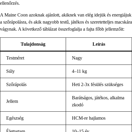
ellenőrzés.
A Maine Coon azoknak ajánlott, akiknek van elég idejük és energiájuk
a szőrápolásra, és akik nagyobb testű, játékos és szeretetteljes macskára
vágynak. A következő táblázat összefoglalja a fajta főbb jellemzőit:
Tulajdonság
Leírás
Testméret
Nagy
Súly
4–11 kg
Szőrápolás
Heti 2-3x fésülés szükséges
Barátságos, játékos, alkalma
Jellem
zkodó
Egészség
HCM-re hajlamos
Élettartam
10–15 év