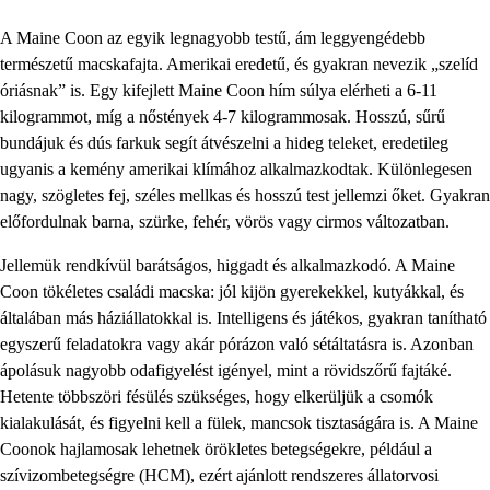
A Maine Coon az egyik legnagyobb testű, ám leggyengédebb
természetű macskafajta. Amerikai eredetű, és gyakran nevezik „szelíd
óriásnak” is. Egy kifejlett Maine Coon hím súlya elérheti a 6-11
kilogrammot, míg a nőstények 4-7 kilogrammosak. Hosszú, sűrű
bundájuk és dús farkuk segít átvészelni a hideg teleket, eredetileg
ugyanis a kemény amerikai klímához alkalmazkodtak. Különlegesen
nagy, szögletes fej, széles mellkas és hosszú test jellemzi őket. Gyakran
előfordulnak barna, szürke, fehér, vörös vagy cirmos változatban.
Jellemük rendkívül barátságos, higgadt és alkalmazkodó. A Maine
Coon tökéletes családi macska: jól kijön gyerekekkel, kutyákkal, és
általában más háziállatokkal is. Intelligens és játékos, gyakran tanítható
egyszerű feladatokra vagy akár pórázon való sétáltatásra is. Azonban
ápolásuk nagyobb odafigyelést igényel, mint a rövidszőrű fajtáké.
Hetente többszöri fésülés szükséges, hogy elkerüljük a csomók
kialakulását, és figyelni kell a fülek, mancsok tisztaságára is. A Maine
Coonok hajlamosak lehetnek örökletes betegségekre, például a
szívizombetegségre (HCM), ezért ajánlott rendszeres állatorvosi