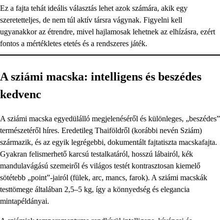
Ez a fajta tehát ideális választás lehet azok számára, akik egy
szeretetteljes, de nem túl aktív társra vágynak. Figyelni kell
ugyanakkor az étrendre, mivel hajlamosak lehetnek az elhízásra, ezért
fontos a mértékletes etetés és a rendszeres játék.
A sziámi macska: intelligens és beszédes
kedvenc
A sziámi macska egyedülálló megjelenéséről és különleges, „beszédes”
természetéről híres. Eredetileg Thaiföldről (korábbi nevén Sziám)
származik, és az egyik legrégebbi, dokumentált fajtatiszta macskafajta.
Gyakran felismerhető karcsú testalkatáról, hosszú lábairól, kék
mandulavágású szemeiről és világos testét kontrasztosan kiemelő
sötétebb „point”-jairól (fülek, arc, mancs, farok). A sziámi macskák
testtömege általában 2,5–5 kg, így a könnyedség és elegancia
mintapéldányai.