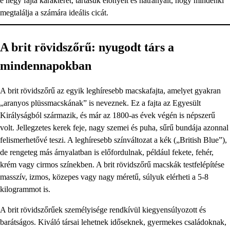
e négy fajta karakterét, tartásuk előnyeit és hátrányait, hogy mindenki
megtalálja a számára ideális cicát.
A brit rövidszőrű: nyugodt társ a
mindennapokban
A brit rövidszőrű az egyik leghíresebb macskafajta, amelyet gyakran
„aranyos plüssmacskának” is neveznek. Ez a fajta az Egyesült
Királyságból származik, és már az 1800-as évek végén is népszerű
volt. Jellegzetes kerek feje, nagy szemei és puha, sűrű bundája azonnal
felismerhetővé teszi. A leghíresebb színváltozat a kék („British Blue”),
de rengeteg más árnyalatban is előfordulnak, például fekete, fehér,
krém vagy cirmos színekben. A brit rövidszőrű macskák testfelépítése
masszív, izmos, közepes vagy nagy méretű, súlyuk elérheti a 5-8
kilogrammot is.
A brit rövidszőrűek személyisége rendkívül kiegyensúlyozott és
barátságos. Kiváló társai lehetnek időseknek, gyermekes családoknak,