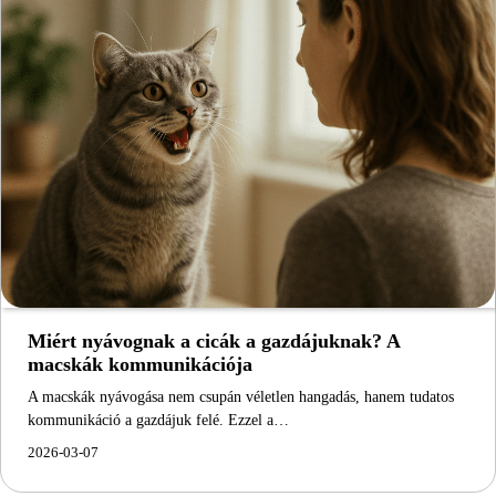
Miért nyávognak a cicák a gazdájuknak? A
macskák kommunikációja
A macskák nyávogása nem csupán véletlen hangadás, hanem tudatos
kommunikáció a gazdájuk felé. Ezzel a…
2026-03-07