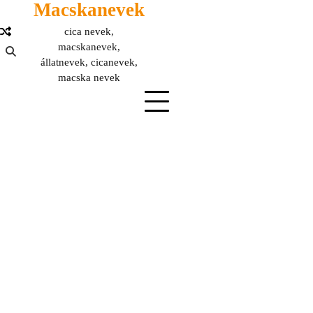
Macskanevek
Skip
to
cica nevek,
content
macskanevek,
állatnevek, cicanevek,
macska nevek