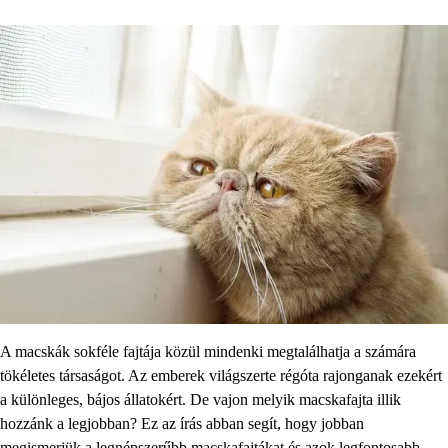
A macskák sokféle fajtája közül mindenki megtalálhatja a számára
tökéletes társaságot. Az emberek világszerte régóta rajonganak ezekért
a különleges, bájos állatokért. De vajon melyik macskafajta illik
hozzánk a legjobban? Ez az írás abban segít, hogy jobban
megismerjük a legnépszerűbb macskafajtákat és azok legfontosabb