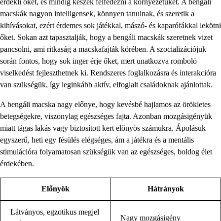
érdekli őket, és mindig készek felfedezni a környezetüket. A bengáli
macskák nagyon intelligensek, könnyen tanulnak, és szeretik a
kihívásokat, ezért érdemes sok játékkal, mászó- és kaparófákkal lekötni
őket. Sokan azt tapasztalják, hogy a bengáli macskák szeretnek vizet
pancsolni, ami ritkaság a macskafajták körében. A szocializációjuk
során fontos, hogy sok inger érje őket, mert unatkozva romboló
viselkedést fejleszthetnek ki. Rendszeres foglalkozásra és interakcióra
van szükségük, így leginkább aktív, elfoglalt családoknak ajánlottak.
A bengáli macska nagy előnye, hogy kevésbé hajlamos az örökletes
betegségekre, viszonylag egészséges fajta. Azonban mozgásigényük
miatt tágas lakás vagy biztosított kert előnyös számukra. Ápolásuk
egyszerű, heti egy fésülés elégséges, ám a játékra és a mentális
stimulációra folyamatosan szükségük van az egészséges, boldog élet
érdekében.
Előnyök
Hátrányok
Látványos, egzotikus megjel
Nagy mozgásigény