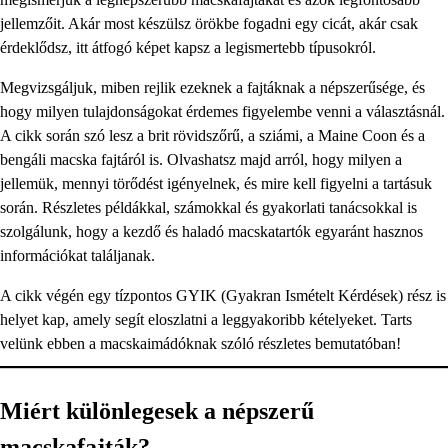
jellemzőit. Akár most készülsz örökbe fogadni egy cicát, akár csak
érdeklődsz, itt átfogó képet kapsz a legismertebb típusokról.
Megvizsgáljuk, miben rejlik ezeknek a fajtáknak a népszerűsége, és
hogy milyen tulajdonságokat érdemes figyelembe venni a választásnál.
A cikk során szó lesz a brit rövidszőrű, a sziámi, a Maine Coon és a
bengáli macska fajtáról is. Olvashatsz majd arról, hogy milyen a
jellemük, mennyi törődést igényelnek, és mire kell figyelni a tartásuk
során. Részletes példákkal, számokkal és gyakorlati tanácsokkal is
szolgálunk, hogy a kezdő és haladó macskatartók egyaránt hasznos
információkat találjanak.
A cikk végén egy tízpontos GYIK (Gyakran Ismételt Kérdések) rész is
helyet kap, amely segít eloszlatni a leggyakoribb kételyeket. Tarts
velünk ebben a macskaimádóknak szóló részletes bemutatóban!
Miért különlegesek a népszerű
macskafajták?