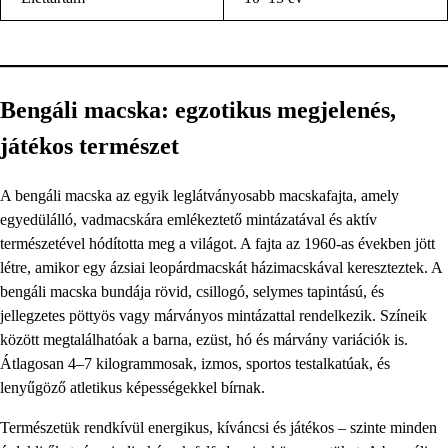
Bengáli macska: egzotikus megjelenés,
játékos természet
A bengáli macska az egyik leglátványosabb macskafajta, amely
egyedülálló, vadmacskára emlékeztető mintázatával és aktív
természetével hódította meg a világot. A fajta az 1960-as években jött
létre, amikor egy ázsiai leopárdmacskát házimacskával kereszteztek. A
bengáli macska bundája rövid, csillogó, selymes tapintású, és
jellegzetes pöttyös vagy márványos mintázattal rendelkezik. Színeik
között megtalálhatóak a barna, ezüst, hó és márvány variációk is.
Átlagosan 4–7 kilogrammosak, izmos, sportos testalkatúak, és
lenyűgöző atletikus képességekkel bírnak.
Természetük rendkívül energikus, kíváncsi és játékos – szinte minden