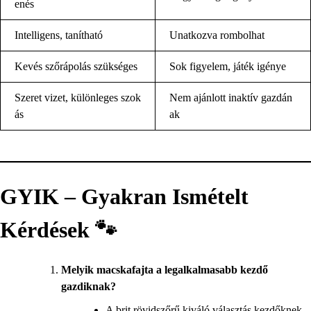
enés
Intelligens, tanítható
Unatkozva rombolhat
Kevés szőrápolás szükséges
Sok figyelem, játék igénye
Szeret vizet, különleges szok
Nem ajánlott inaktív gazdán
ás
ak
GYIK – Gyakran Ismételt
Kérdések 🐾
Melyik macskafajta a legalkalmasabb kezdő
gazdiknak?
A brit rövidszőrű kiváló választás kezdőknek,