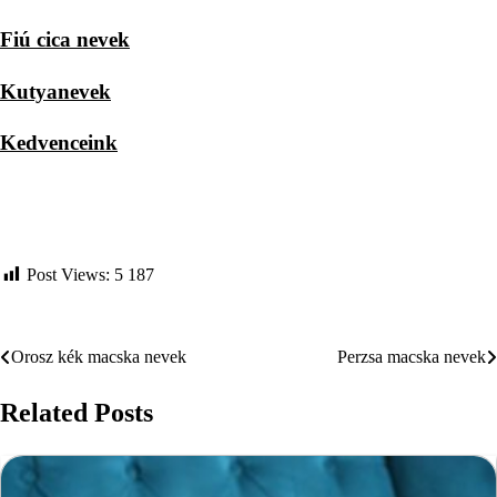
Fiú cica nevek
Kutyanevek
Kedvenceink
Post Views:
5 187
Orosz kék macska nevek
Perzsa macska nevek
Bejegyzés
navigáció
Related Posts