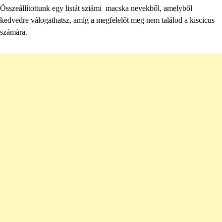
Összeállítottunk egy listát sziámi macska nevekből, amelyből
kedvedre válogathatsz, amíg a megfelelőt meg nem találod a kiscicus
számára.