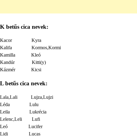
K betűs cica nevek:
Kacor Kyra
Kalifa Kormos,Kormi
Kamilla Kleó
Kandúr Kitti(y)
Kázmér Kicsi
L betűs cica nevek:
Lala,Lali Lujza,Lujzi
Léda Lulu
Leila Lukrécia
Lelenc,Leli Lufi
Leó Lucifer
Lidi Lucas