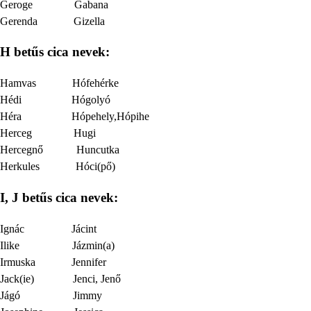
Geroge Gabana
Gerenda Gizella
H betűs cica nevek:
Hamvas Hófehérke
Hédi Hógolyó
Héra Hópehely,Hópihe
Herceg Hugi
Hercegnő Huncutka
Herkules Hóci(pő)
I, J betűs cica nevek:
Ignác Jácint
Ilike Jázmin(a)
Irmuska Jennifer
Jack(ie) Jenci, Jenő
Jágó Jimmy