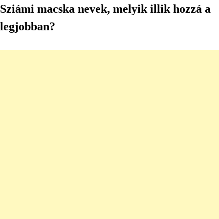
Sziámi macska nevek, melyik illik hozzá a
legjobban?