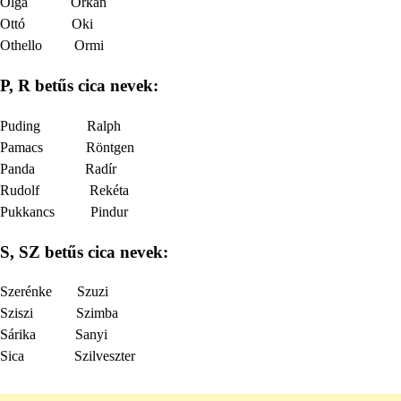
Olga Orkán
Ottó Oki
Othello Ormi
P, R betűs cica nevek:
Puding Ralph
Pamacs Röntgen
Panda Radír
Rudolf Rekéta
Pukkancs Pindur
S, SZ betűs cica nevek:
Szerénke Szuzi
Sziszi Szimba
Sárika Sanyi
Sica Szilveszter