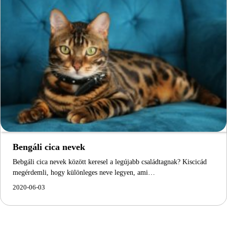
Bengáli cica nevek
Bebgáli cica nevek között keresel a legújabb családtagnak? Kiscicád
megérdemli, hogy különleges neve legyen, ami…
2020-06-03