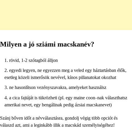
Milyen a jó sziámi macskanév?
rövid, 1-2 szótagból álljon
egyedi legyen, ne egyezzen meg a veled egy háztartásban élők,
esetleg közeli ismerősök nevével, kínos pillanatokat okozhat
ne hasonlítson vezényszavakra, amelyeket használsz
a cica fajtáját is tükrözheti (pl. egy maine coon
–
nak választhatsz
amerikai nevet, egy bengálinak pedig ázsiai macskanevet)
Szánj bőven időt a névválasztásra, gondolj végig több opciót és
válaszd azt, ami a leginkább illik a macskád személyiségéhez!