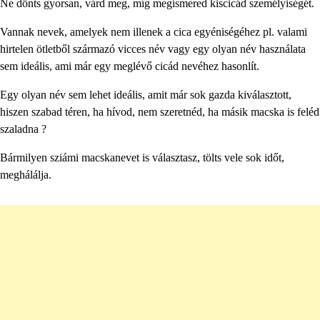
Ne dönts gyorsan, várd meg, míg megismered kiscicád személyiségét.
Vannak nevek, amelyek nem illenek a cica egyéniségéhez pl. valami
hirtelen ötletből származó vicces név vagy egy olyan név használata
sem ideális, ami már egy meglévő cicád nevéhez hasonlít.
Egy olyan név sem lehet ideális, amit már sok gazda kiválasztott,
hiszen szabad téren, ha hívod, nem szeretnéd, ha másik macska is feléd
szaladna ?
Bármilyen sziámi macskanevet is választasz, tölts vele sok időt,
meghálálja.