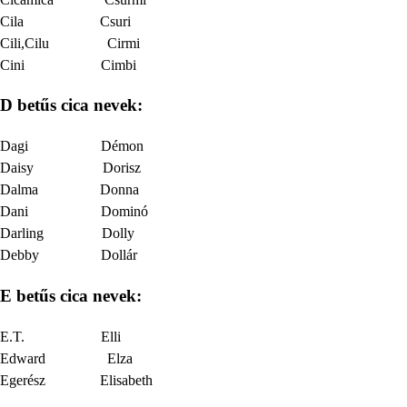
Cila Csuri
Cili,Cilu Cirmi
Cini Cimbi
D betűs cica nevek:
Dagi Démon
Daisy Dorisz
Dalma Donna
Dani Dominó
Darling Dolly
Debby Dollár
E betűs
cica nevek:
E.T. Elli
Edward Elza
Egerész Elisabeth