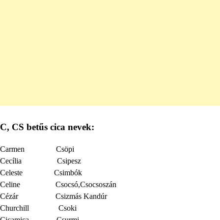
C, CS betűs cica nevek:
Carmen Csöpi
Cecília Csipesz
Celeste Csimbók
Celine Csocsó,Csocsoszán
Cézár Csizmás Kandúr
Churchill Csoki
Cicamica Csurmi