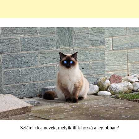
Sziámi cica nevek, melyik illik hozzá a legjobban?