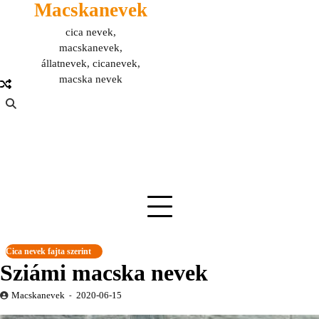
Macskanevek
Skip
to
cica nevek,
content
macskanevek,
állatnevek, cicanevek,
macska nevek
Cica nevek fajta szerint
Sziámi macska nevek
Macskanevek
2020-06-15