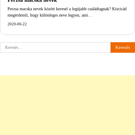
Perzsa macska nevek
Perzsa macska nevek között keresel a legújabb családtagnak? Kiscicád
megérdemli, hogy különleges neve legyen, ami…
2020-06-22
Keresés: