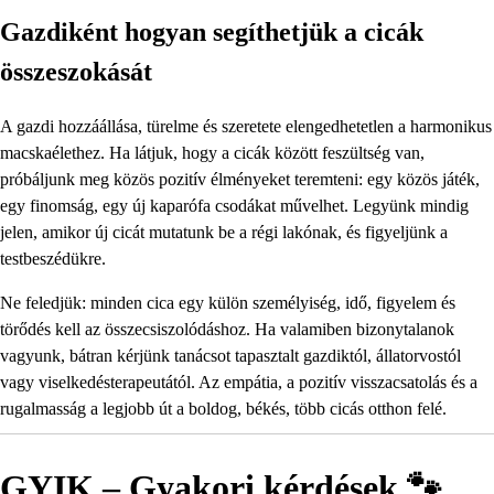
Gazdiként hogyan segíthetjük a cicák
összeszokását
A gazdi hozzáállása, türelme és szeretete elengedhetetlen a harmonikus
macskaélethez. Ha látjuk, hogy a cicák között feszültség van,
próbáljunk meg közös pozitív élményeket teremteni: egy közös játék,
egy finomság, egy új kaparófa csodákat művelhet. Legyünk mindig
jelen, amikor új cicát mutatunk be a régi lakónak, és figyeljünk a
testbeszédükre.
Ne feledjük: minden cica egy külön személyiség, idő, figyelem és
törődés kell az összecsiszolódáshoz. Ha valamiben bizonytalanok
vagyunk, bátran kérjünk tanácsot tapasztalt gazdiktól, állatorvostól
vagy viselkedésterapeutától. Az empátia, a pozitív visszacsatolás és a
rugalmasság a legjobb út a boldog, békés, több cicás otthon felé.
GYIK – Gyakori kérdések 🐾