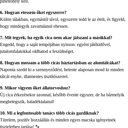
pihenőhely kell.
6. Hogyan etessem őket egyszerre?
Külön tálakban, egymástól távol, egyszerre tedd le az ételt, és figyeld,
hogy mindegyik zavartalanul ehessen.
7. Mit tegyek, ha egyik cica nem akar játszani a másikkal?
Engedd, hogy a saját tempójában nyisson: egyéni játékidővel,
jutalomfalatokkal oldhatod a feszültséget.
8. Hogyan mossam a több cicás háztartásban az alomtálcákat?
Naponta szedd ki a szennyeződést, hetente alaposan mosd ki minden
tálcát enyhe, illatmentes tisztítószerrel.
9. Mikor vigyem őket állatorvoshoz?
Új cica érkezésekor azonnal, később évente egyszer, de ha bármelyik
megbetegszik, haladéktalanul!
10. Mi a legfontosabb tanács több cicás gazdiknak?
Türelem, pozitív hozzáállás és minden egyes macska igényeinek
tiszteletben tartása! 🐾