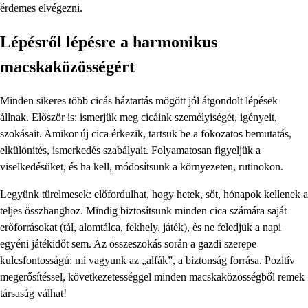
érdemes elvégezni.
Lépésről lépésre a harmonikus
macskaközösségért
Minden sikeres több cicás háztartás mögött jól átgondolt lépések
állnak. Először is: ismerjük meg cicáink személyiségét, igényeit,
szokásait. Amikor új cica érkezik, tartsuk be a fokozatos bemutatás,
elkülönítés, ismerkedés szabályait. Folyamatosan figyeljük a
viselkedésüket, és ha kell, módosítsunk a környezeten, rutinokon.
Legyünk türelmesek: előfordulhat, hogy hetek, sőt, hónapok kellenek a
teljes összhanghoz. Mindig biztosítsunk minden cica számára saját
erőforrásokat (tál, alomtálca, fekhely, játék), és ne feledjük a napi
egyéni játékidőt sem. Az összeszokás során a gazdi szerepe
kulcsfontosságú: mi vagyunk az „alfák”, a biztonság forrása. Pozitív
megerősítéssel, következetességgel minden macskaközösségből remek
társaság válhat!