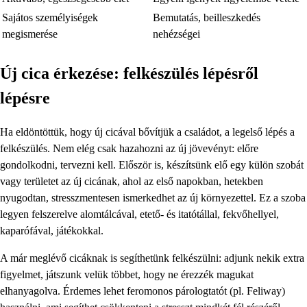
Sajátos személyiségek
Bemutatás, beilleszkedés
megismerése
nehézségei
Új cica érkezése: felkészülés lépésről
lépésre
Ha eldöntöttük, hogy új cicával bővítjük a családot, a legelső lépés a
felkészülés. Nem elég csak hazahozni az új jövevényt: előre
gondolkodni, tervezni kell. Először is, készítsünk elő egy külön szobát
vagy területet az új cicának, ahol az első napokban, hetekben
nyugodtan, stresszmentesen ismerkedhet az új környezettel. Ez a szoba
legyen felszerelve alomtálcával, etető- és itatótállal, fekvőhellyel,
kaparófával, játékokkal.
A már meglévő cicáknak is segíthetünk felkészülni: adjunk nekik extra
figyelmet, játszunk velük többet, hogy ne érezzék magukat
elhanyagolva. Érdemes lehet feromonos párologtatót (pl. Feliway)