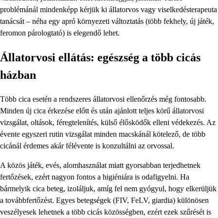
problémánál mindenképp kérjük ki állatorvos vagy viselkedésterapeuta
tanácsát – néha egy apró környezeti változtatás (több fekhely, új játék,
feromon párologtató) is elegendő lehet.
Állatorvosi ellátás: egészség a több cicás
házban
Több cica esetén a rendszeres állatorvosi ellenőrzés még fontosabb.
Minden új cica érkezése előtt és után ajánlott teljes körű állatorvosi
vizsgálat, oltások, féregtelenítés, külső élősködők elleni védekezés. Az
évente egyszeri rutin vizsgálat minden macskánál kötelező, de több
cicánál érdemes akár félévente is konzultálni az orvossal.
A közös játék, evés, alomhasználat miatt gyorsabban terjedhetnek
fertőzések, ezért nagyon fontos a higiéniára is odafigyelni. Ha
bármelyik cica beteg, izoláljuk, amíg fel nem gyógyul, hogy elkerüljük
a továbbfertőzést. Egyes betegségek (FIV, FeLV, giardia) különösen
veszélyesek lehetnek a több cicás közösségben, ezért ezek szűrését is