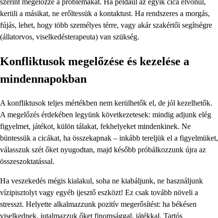
szerint megelőzze a problémákat. Ha például az egyik cica elvonul,
kerüli a másikat, ne erőltessük a kontaktust. Ha rendszeres a morgás,
fújás, lehet, hogy több személyes térre, vagy akár szakértői segítségre
(állatorvos, viselkedésterapeuta) van szükség.
Konfliktusok megelőzése és kezelése a
mindennapokban
A konfliktusok teljes mértékben nem kerülhetők el, de jól kezelhetők.
A megelőzés érdekében legyünk következetesek: mindig adjunk elég
figyelmet, játékot, külön tálakat, fekhelyeket mindenkinek. Ne
büntessük a cicákat, ha összekapnak – inkább tereljük el a figyelmüket,
válasszuk szét őket nyugodtan, majd később próbálkozzunk újra az
összeszoktatással.
Ha veszekedés mégis kialakul, soha ne kiabáljunk, ne használjunk
vízipisztolyt vagy egyéb ijesztő eszközt! Ez csak tovább növeli a
stresszt. Helyette alkalmazzunk pozitív megerősítést: ha békésen
viselkednek, jutalmazzuk őket finomsággal, játékkal. Tartós