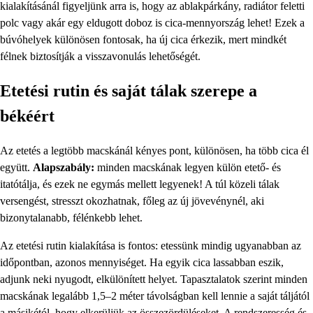
kialakításánál figyeljünk arra is, hogy az ablakpárkány, radiátor feletti
polc vagy akár egy eldugott doboz is cica-mennyország lehet! Ezek a
búvóhelyek különösen fontosak, ha új cica érkezik, mert mindkét
félnek biztosítják a visszavonulás lehetőségét.
Etetési rutin és saját tálak szerepe a
békéért
Az etetés a legtöbb macskánál kényes pont, különösen, ha több cica él
együtt.
Alapszabály:
minden macskának legyen külön etető- és
itatótálja, és ezek ne egymás mellett legyenek! A túl közeli tálak
versengést, stresszt okozhatnak, főleg az új jövevénynél, aki
bizonytalanabb, félénkebb lehet.
Az etetési rutin kialakítása is fontos: etessünk mindig ugyanabban az
időpontban, azonos mennyiséget. Ha egyik cica lassabban eszik,
adjunk neki nyugodt, elkülönített helyet. Tapasztalatok szerint minden
macskának legalább 1,5–2 méter távolságban kell lennie a saját táljától
a másikétól, hogy elkerüljük az összezördüléseket. A rendszeresség és