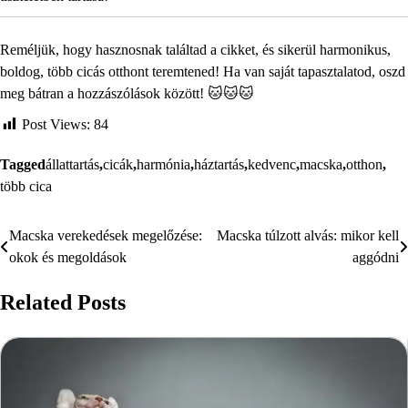
Reméljük, hogy hasznosnak találtad a cikket, és sikerül harmonikus,
boldog, több cicás otthont teremtened! Ha van saját tapasztalatod, oszd
meg bátran a hozzászólások között! 🐱🐱🐱
Post Views:
84
Tagged
állattartás
,
cicák
,
harmónia
,
háztartás
,
kedvenc
,
macska
,
otthon
,
több cica
Macska verekedések megelőzése:
Macska túlzott alvás: mikor kell
Bejegyzés
okok és megoldások
aggódni
navigáció
Related Posts