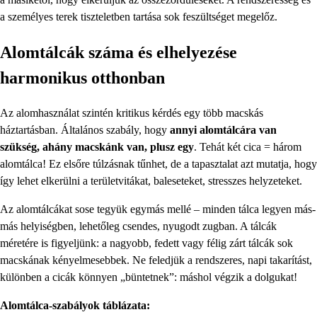
a személyes terek tiszteletben tartása sok feszültséget megelőz.
Alomtálcák száma és elhelyezése
harmonikus otthonban
Az alomhasználat szintén kritikus kérdés egy több macskás
háztartásban. Általános szabály, hogy
annyi alomtálcára van
szükség, ahány macskánk van, plusz egy
. Tehát két cica = három
alomtálca! Ez elsőre túlzásnak tűnhet, de a tapasztalat azt mutatja, hogy
így lehet elkerülni a területvitákat, baleseteket, stresszes helyzeteket.
Az alomtálcákat sose tegyük egymás mellé – minden tálca legyen más-
más helyiségben, lehetőleg csendes, nyugodt zugban. A tálcák
méretére is figyeljünk: a nagyobb, fedett vagy félig zárt tálcák sok
macskának kényelmesebbek. Ne feledjük a rendszeres, napi takarítást,
különben a cicák könnyen „büntetnek”: máshol végzik a dolgukat!
Alomtálca-szabályok táblázata: