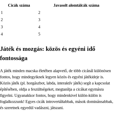
Cicák száma
Javasolt alomtálcák száma
1
2
2
3
3
4
4
5
Játék és mozgás: közös és egyéni idő
fontossága
A játék minden macska életében alapvető, de több cicánál különösen
fontos, hogy mindegyiknek legyen közös és egyéni játékideje is.
Közös játék (pl. horgászbot, labda, interaktív játék) segít a kapcsolat
építésében, oldja a feszültségeket, megtanítja a cicákat egymásra
figyelni. Ugyanakkor fontos, hogy mindenkivel külön-külön is
foglalkozzunk! Egyes cicák introvertáltabbak, mások dominánsabbak,
és szeretnek egyedül vadászni, játszani.