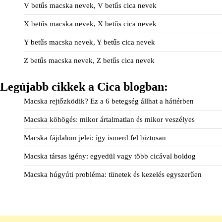
V betűs macska nevek, V betűs cica nevek
X betűs macska nevek, X betűs cica nevek
Y betűs macska nevek, Y betűs cica nevek
Z betűs macska nevek, Z betűs cica nevek
Legújabb cikkek a Cica blogban:
Macska rejtőzködik? Ez a 6 betegség állhat a háttérben
Macska köhögés: mikor ártalmatlan és mikor veszélyes
Macska fájdalom jelei: így ismerd fel biztosan
Macska társas igény: egyedül vagy több cicával boldog
Macska húgyúti probléma: tünetek és kezelés egyszerűen