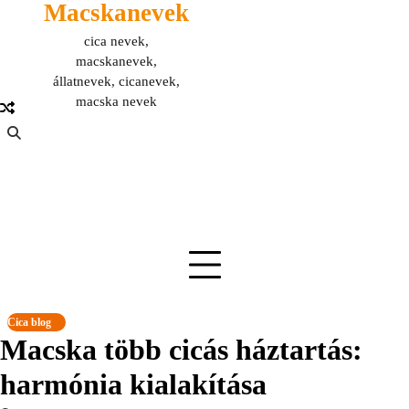
Macskanevek
Skip
to
cica nevek,
content
macskanevek,
állatnevek, cicanevek,
macska nevek
Cica blog
Macska több cicás háztartás:
harmónia kialakítása