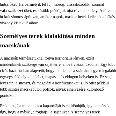
tartsa őket. Ha bármelyik fél fúj, morog, visszahúzódik, azonnal
válasszuk szét őket, és később próbáljuk újra rövidebb ideig. A türelem
itt kulcsfontosságú: van, amikor napok, máskor hetek kellenek a békés
viszony kialakulásához.
Személyes terek kialakítása minden
macskának
A macskák természetüknél fogva territoriális lények, ezért
mindenkinek szüksége van saját térre, ahová visszahúzódhat. Egy több
cicás háztartásban alapvető, hogy minden cica számára legyen legalább
egy-egy fekhely – ha lehet, magasan és eldugott helyeken is. Ez segít
levezetni a stresszt, és megelőzi a konfliktusokat is. Jó ötlet például
több szintes macskabútor, polcok, ágyak elhelyezése különböző
pontokon.
Praktikus, ha minden cica kaparófáját is elkülönítjük, így nem érzik
úgy, hogy a másik „elfoglalja” a sajátjukat. A személyes terek