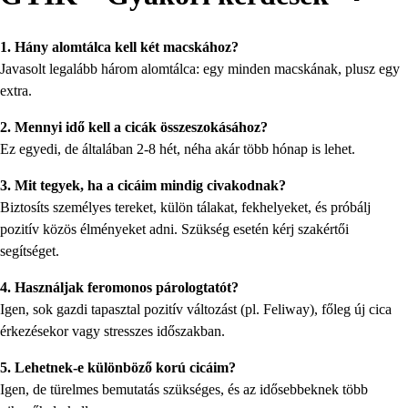
1. Hány alomtálca kell két macskához?
Javasolt legalább három alomtálca: egy minden macskának, plusz egy
extra.
2. Mennyi idő kell a cicák összeszokásához?
Ez egyedi, de általában 2-8 hét, néha akár több hónap is lehet.
3. Mit tegyek, ha a cicáim mindig civakodnak?
Biztosíts személyes tereket, külön tálakat, fekhelyeket, és próbálj
pozitív közös élményeket adni. Szükség esetén kérj szakértői
segítséget.
4. Használjak feromonos párologtatót?
Igen, sok gazdi tapasztal pozitív változást (pl. Feliway), főleg új cica
érkezésekor vagy stresszes időszakban.
5. Lehetnek-e különböző korú cicáim?
Igen, de türelmes bemutatás szükséges, és az idősebbeknek több