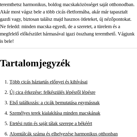
teremthetsz harmonikus, boldog macskaközösséget saját otthonodban.
Akár most vágsz bele a több cicás életformába, akár már tapasztalt
gazdi vagy, biztosan találsz majd hasznos ötleteket, új nézőpontokat.
Ne feledd: minden macska egyedi, de a szeretet, a türelem és a
megfelelő előkészület hármasával igazi összhang teremthető. Vágjunk
is bele!
Tartalomjegyzék
Több cicás háztartás előnyei és kihívásai
Új cica érkezése: felkészülés lépésről lépésre
Első találkozás: a cicák bemutatása egymásnak
Személyes terek kialakítása minden macskának
Etetési rutin és saját tálak szerepe a békéért
Alomtálcák száma és elhelyezése harmonikus otthonban