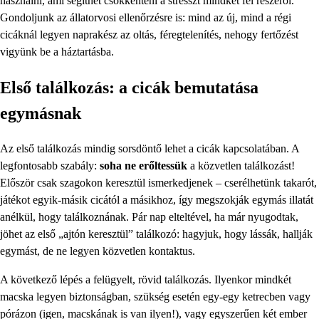
használni, ami segíthet csökkenteni a stresszt mindkét fél részéről.
Gondoljunk az állatorvosi ellenőrzésre is: mind az új, mind a régi
cicáknál legyen naprakész az oltás, féregtelenítés, nehogy fertőzést
vigyünk be a háztartásba.
Első találkozás: a cicák bemutatása
egymásnak
Az első találkozás mindig sorsdöntő lehet a cicák kapcsolatában. A
legfontosabb szabály:
soha ne erőltessük
a közvetlen találkozást!
Először csak szagokon keresztül ismerkedjenek – cserélhetünk takarót,
játékot egyik-másik cicától a másikhoz, így megszokják egymás illatát
anélkül, hogy találkoznának. Pár nap elteltével, ha már nyugodtak,
jöhet az első „ajtón keresztül” találkozó: hagyjuk, hogy lássák, hallják
egymást, de ne legyen közvetlen kontaktus.
A következő lépés a felügyelt, rövid találkozás. Ilyenkor mindkét
macska legyen biztonságban, szükség esetén egy-egy ketrecben vagy
pórázon (igen, macskának is van ilyen!), vagy egyszerűen két ember