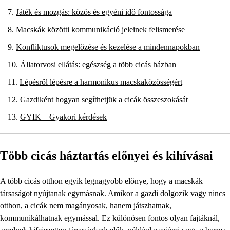
Játék és mozgás: közös és egyéni idő fontossága
Macskák közötti kommunikáció jeleinek felismerése
Konfliktusok megelőzése és kezelése a mindennapokban
Állatorvosi ellátás: egészség a több cicás házban
Lépésről lépésre a harmonikus macskaközösségért
Gazdiként hogyan segíthetjük a cicák összeszokását
GYIK – Gyakori kérdések
Több cicás háztartás előnyei és kihívásai
A több cicás otthon egyik legnagyobb előnye, hogy a macskák
társaságot nyújtanak egymásnak. Amikor a gazdi dolgozik vagy nincs
otthon, a cicák nem magányosak, hanem játszhatnak,
kommunikálhatnak egymással. Ez különösen fontos olyan fajtáknál,