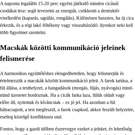
A naponta legalább 15-20 perc egyéni játékidő minden cicánál
csodákat tesz: segít levezetni az energiát, csökkenti a destruktív
viselkedést (kaparás, ugrálás, rongálás). Különösen hasznos, ha új cica
érkezik, és a régi lakó féltékeny vagy visszahúzódó: ilyenkor neki kell
több figyelmet szentelni.
Macskák közötti kommunikáció jeleinek
felismerése
A harmonikus együttéléshez elengedhetetlen, hogy felismerjük és
értelmezzük a macskák közötti kommunikáció jeleit. A farok tartása, a
fül állása, a testhelyzet, a hangadások (morgás, fújás, nyávogás) mind-
mind üzenetet hordoznak. Ha a cicák farka laza, fülük oldalt vagy
előre áll, nyitottak és kíváncsiak – ez jó jel. Ha azonban a fül
hátracsapott, a test megfeszül, a farok csapkod, akkor feszült helyzetre,
esetleg közelgő konfliktusra utal.
Fontos, hogy a gazdi időben észrevegye ezeket a jeleket, és lehetőség