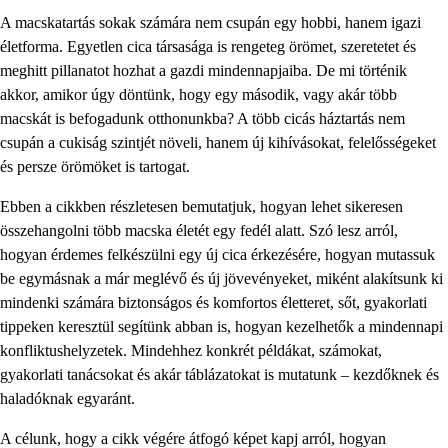
A macskatartás sokak számára nem csupán egy hobbi, hanem igazi
életforma. Egyetlen cica társasága is rengeteg örömet, szeretetet és
meghitt pillanatot hozhat a gazdi mindennapjaiba. De mi történik
akkor, amikor úgy döntünk, hogy egy második, vagy akár több
macskát is befogadunk otthonunkba? A több cicás háztartás nem
csupán a cukiság szintjét növeli, hanem új kihívásokat, felelősségeket
és persze örömöket is tartogat.
Ebben a cikkben részletesen bemutatjuk, hogyan lehet sikeresen
összehangolni több macska életét egy fedél alatt. Szó lesz arról,
hogyan érdemes felkészülni egy új cica érkezésére, hogyan mutassuk
be egymásnak a már meglévő és új jövevényeket, miként alakítsunk ki
mindenki számára biztonságos és komfortos életteret, sőt, gyakorlati
tippeken keresztül segítünk abban is, hogyan kezelhetők a mindennapi
konfliktushelyzetek. Mindehhez konkrét példákat, számokat,
gyakorlati tanácsokat és akár táblázatokat is mutatunk – kezdőknek és
haladóknak egyaránt.
A célunk, hogy a cikk végére átfogó képet kapj arról, hogyan