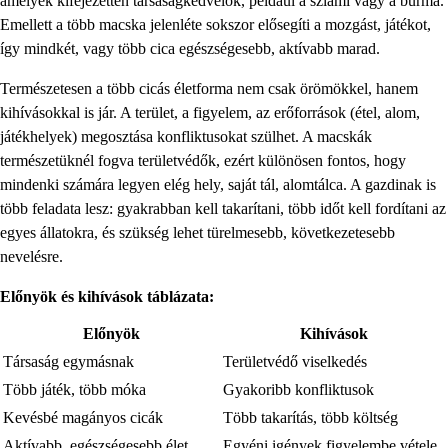
amelyek kifejezetten társaságkedvelők, például a sziámi vagy a burma.
Emellett a több macska jelenléte sokszor elősegíti a mozgást, játékot,
így mindkét, vagy több cica egészségesebb, aktívabb marad.
Természetesen a több cicás életforma nem csak örömökkel, hanem
kihívásokkal is jár. A terület, a figyelem, az erőforrások (étel, alom,
játékhelyek) megosztása konfliktusokat szülhet. A macskák
természetüknél fogva területvédők, ezért különösen fontos, hogy
mindenki számára legyen elég hely, saját tál, alomtálca. A gazdinak is
több feladata lesz: gyakrabban kell takarítani, több időt kell fordítani az
egyes állatokra, és szükség lehet türelmesebb, következetesebb
nevelésre.
Előnyök és kihívások táblázata:
Előnyök
Kihívások
Társaság egymásnak
Területvédő viselkedés
Több játék, több móka
Gyakoribb konfliktusok
Kevésbé magányos cicák
Több takarítás, több költség
Aktívabb, egészségesebb élet
Egyéni igények figyelembe vétele