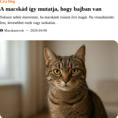
Cica blog
A macskád így mutatja, hogy bajban van
Sokszor nehéz észrevenni, ha macskánk rosszul érzi magát. Ha visszahúzódó
lesz, kevesebbet eszik vagy szokatlan…
Macskanevek
2026-04-06