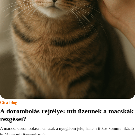
Cica blog
A dorombolás rejtélye: mit üzennek a macskák
rezgései?
A macska dorombolása nemcsak a nyugalom jele, hanem titkos kommunikáció
is. Vajon mit üzennek ezek…