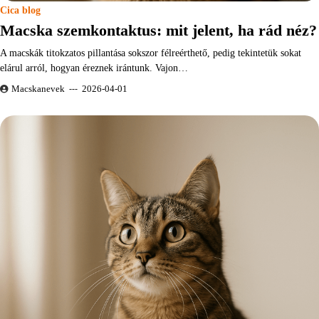
Cica blog
Macska szemkontaktus: mit jelent, ha rád néz?
A macskák titokzatos pillantása sokszor félreérthető, pedig tekintetük sokat
elárul arról, hogyan éreznek irántunk. Vajon…
Macskanevek
2026-04-01