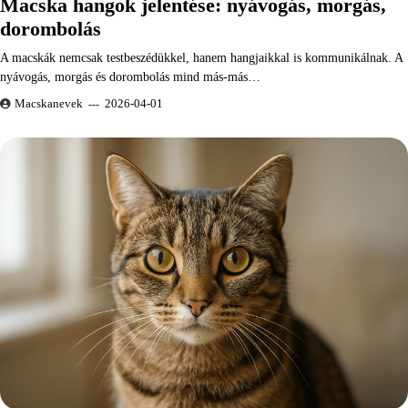
Macska hangok jelentése: nyávogás, morgás,
dorombolás
A macskák nemcsak testbeszédükkel, hanem hangjaikkal is kommunikálnak. A
nyávogás, morgás és dorombolás mind más-más…
Macskanevek
2026-04-01