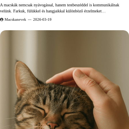
A macskák nemcsak nyávogással, hanem testbeszéddel is kommunikálnak
velünk. Farkuk, fülükkel és hangjaikkal különböző érzelmeket…
Macskanevek
2026-03-19