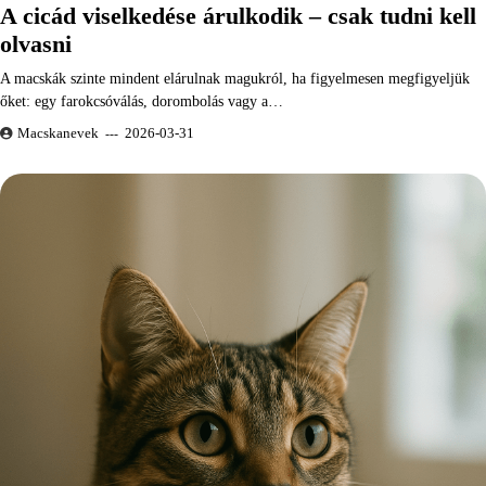
A cicád viselkedése árulkodik – csak tudni kell
olvasni
A macskák szinte mindent elárulnak magukról, ha figyelmesen megfigyeljük
őket: egy farokcsóválás, dorombolás vagy a…
Macskanevek
2026-03-31