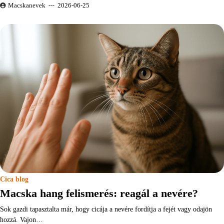
Macskanevek
2026-06-25
Cica blog
Macska hang felismerés: reagál a nevére?
Sok gazdi tapasztalta már, hogy cicája a nevére fordítja a fejét vagy odajön
hozzá. Vajon…