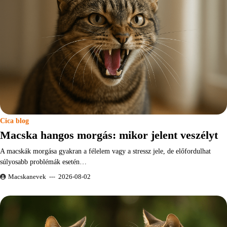
Cica blog
Macska hangos morgás: mikor jelent veszélyt
A macskák morgása gyakran a félelem vagy a stressz jele, de előfordulhat
súlyosabb problémák esetén…
Macskanevek
2026-08-02