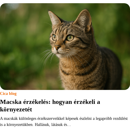
Cica blog
Macska érzékelés: hogyan érzékeli a
környezetét
A macskák különleges érzékszerveikkel képesek észlelni a legapróbb rezdülést
is a környezetükben. Hallásuk, látásuk és…