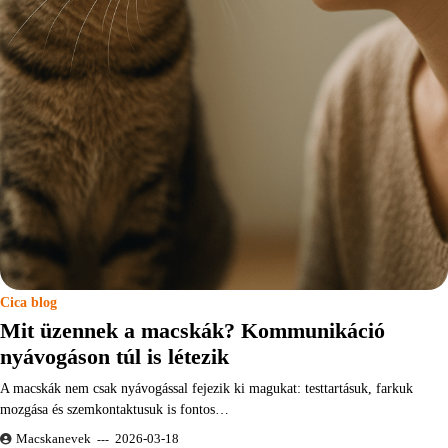
Cica blog
Mit üzennek a macskák? Kommunikáció
nyávogáson túl is létezik
A macskák nem csak nyávogással fejezik ki magukat: testtartásuk, farkuk
mozgása és szemkontaktusuk is fontos…
Macskanevek
2026-03-18