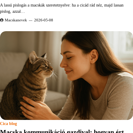
A lassú pislogás a macskák szeretetnyelve: ha a cicád rád néz, majd lassan
pislog, azzal…
Macskanevek
2026-05-08
Cica blog
Macska kommunikáció gazdival: hogyan ért