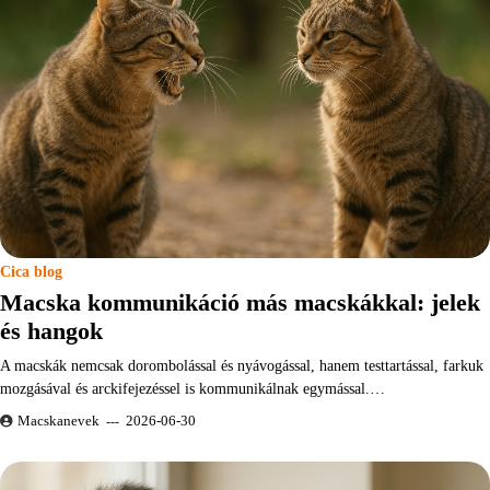
Cica blog
Macska kommunikáció más macskákkal: jelek
és hangok
A macskák nemcsak dorombolással és nyávogással, hanem testtartással, farkuk
mozgásával és arckifejezéssel is kommunikálnak egymással.…
Macskanevek
2026-06-30