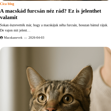
Cica blog
A macskád furcsán néz rád? Ez is jelenthet
valamit
Sokan észrevették már, hogy a macskájuk néha furcsán, hosszan bámul rájuk.
De vajon mit jelent…
Macskanevek
2026-04-03