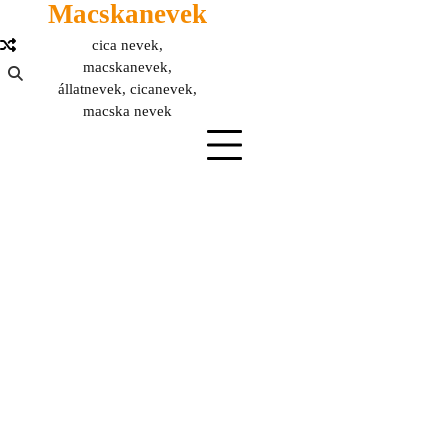
Macskanevek
Skip
to
cica nevek,
content
macskanevek,
állatnevek, cicanevek,
macska nevek