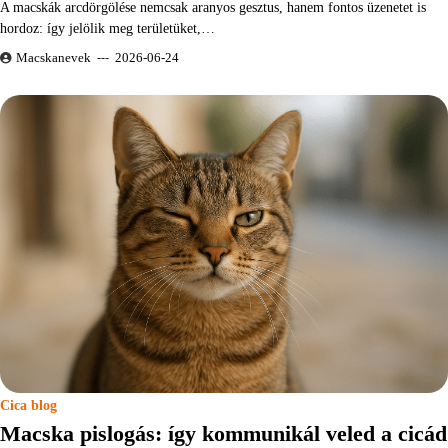
A macskák arcdörgölése nemcsak aranyos gesztus, hanem fontos üzenetet is
hordoz: így jelölik meg területüket,…
Macskanevek
2026-06-24
Cica blog
Macska pislogás: így kommunikál veled a cicád