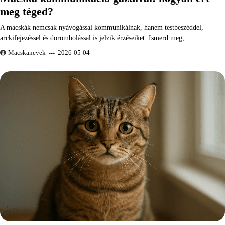
meg téged?
A macskák nemcsak nyávogással kommunikálnak, hanem testbeszéddel,
arckifejezéssel és dorombolással is jelzik érzéseiket. Ismerd meg,…
Macskanevek
2026-05-04