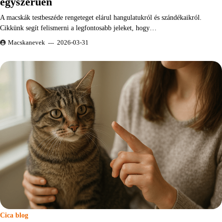
egyszerűen
A macskák testbeszéde rengeteget elárul hangulatukról és szándékaikról.
Cikkünk segít felismerni a legfontosabb jeleket, hogy…
Macskanevek
2026-03-31
Cica blog