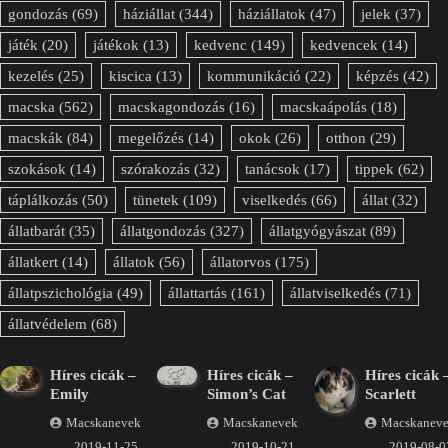
gondozás
(69)
háziállat
(344)
háziállatok
(47)
jelek
(37)
játék
(20)
játékok
(13)
kedvenc
(149)
kedvencek
(14)
kezelés
(25)
kiscica
(13)
kommunikáció
(22)
képzés
(42)
macska
(562)
macskagondozás
(16)
macskaápolás
(18)
macskák
(84)
megelőzés
(14)
okok
(26)
otthon
(29)
szokások
(14)
szórakozás
(32)
tanácsok
(17)
tippek
(62)
táplálkozás
(50)
tünetek
(109)
viselkedés
(66)
állat
(32)
állatbarát
(35)
állatgondozás
(327)
állatgyógyászat
(89)
állatkert
(14)
állatok
(56)
állatorvos
(175)
állatpszichológia
(49)
állattartás
(161)
állatviselkedés
(71)
állatvédelem
(68)
Híres cicák –
Híres cicák –
Híres cicák 
Emily
Simon’s Cat
Scarlett
Macskanevek
Macskanevek
Macskanev
2019-11-25
2019-10-21
2019-08-0