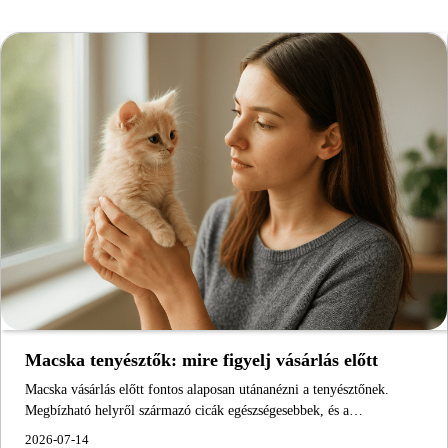
Macska tenyésztők: mire figyelj vásárlás előtt
Macska vásárlás előtt fontos alaposan utánanézni a tenyésztőnek.
Megbízható helyről származó cicák egészségesebbek, és a…
2026-07-14