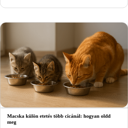
Macska külön etetés több cicánál: hogyan oldd
meg