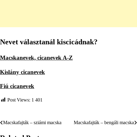
Nevet választanál kiscicádnak?
Macskanevek, cicanevek A-Z
Kislány cicanevek
Fiú cicanevek
Post Views:
1 401
Macskafajták – sziámi macska
Macskafajták – bengáli macska
Bejegyzés
navigáció