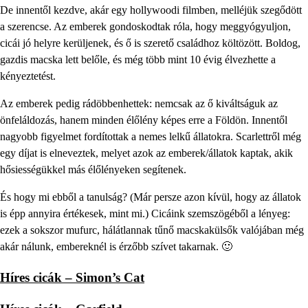
De innentől kezdve, akár egy hollywoodi filmben, melléjük szegődött
a szerencse. Az emberek gondoskodtak róla, hogy meggyógyuljon,
cicái jó helyre kerüljenek, és ő is szerető családhoz költözött. Boldog,
gazdis macska lett belőle, és még több mint 10 évig élvezhette a
kényeztetést.
Az emberek pedig rádöbbenhettek: nemcsak az ő kiváltságuk az
önfeláldozás, hanem minden élőlény képes erre a Földön. Innentől
nagyobb figyelmet fordítottak a nemes lelkű állatokra. Scarlettről még
egy díjat is elneveztek, melyet azok az emberek/állatok kaptak, akik
hősiességükkel más élőlényeken segítenek.
És hogy mi ebből a tanulság? (Már persze azon kívül, hogy az állatok
is épp annyira értékesek, mint mi.) Cicáink szemszögéből a lényeg:
ezek a sokszor mufurc, hálátlannak tűnő macskakülsők valójában még
akár nálunk, embereknél is érzőbb szívet takarnak. 🙂
Híres cicák – Simon’s Cat