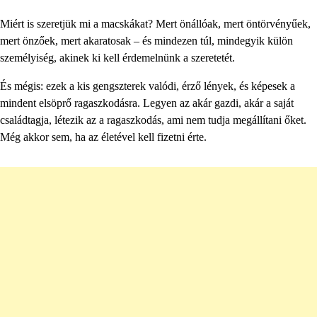
Miért is szeretjük mi a macskákat? Mert önállóak, mert öntörvényűek,
mert önzőek, mert akaratosak – és mindezen túl, mindegyik külön
személyiség, akinek ki kell érdemelnünk a szeretetét.
És mégis: ezek a kis gengszterek valódi, érző lények, és képesek a
mindent elsöprő ragaszkodásra. Legyen az akár gazdi, akár a saját
családtagja, létezik az a ragaszkodás, ami nem tudja megállítani őket.
Még akkor sem, ha az életével kell fizetni érte.