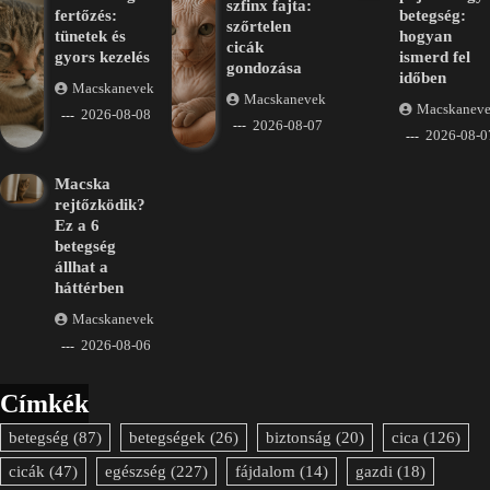
szfinx fajta:
fertőzés:
betegség:
szőrtelen
tünetek és
hogyan
cicák
gyors kezelés
ismerd fel
gondozása
időben
Macskanevek
Macskanevek
Macskanev
2026-08-08
2026-08-07
2026-08-0
Macska
rejtőzködik?
Ez a 6
betegség
állhat a
háttérben
Macskanevek
2026-08-06
Címkék
betegség
(87)
betegségek
(26)
biztonság
(20)
cica
(126)
cicák
(47)
egészség
(227)
fájdalom
(14)
gazdi
(18)