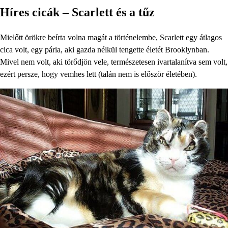
Híres cicák – Scarlett és a tűz
Mielőtt örökre beírta volna magát a történelembe, Scarlett egy átlagos
cica volt, egy pária, aki gazda nélkül tengette életét Brooklynban.
Mivel nem volt, aki törődjön vele, természetesen ivartalanítva sem volt,
ezért persze, hogy vemhes lett (talán nem is először életében).