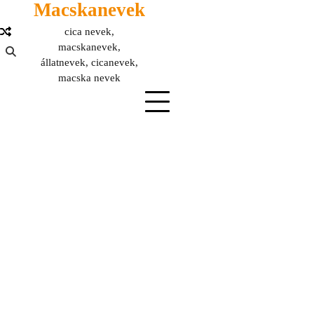
Macskanevek
Skip
to
cica nevek,
content
macskanevek,
állatnevek, cicanevek,
macska nevek