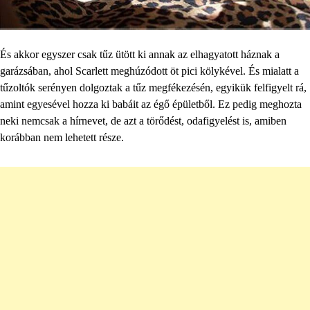
És akkor egyszer csak tűz ütött ki annak az elhagyatott háznak a
garázsában, ahol Scarlett meghúzódott öt pici kölykével. És mialatt a
tűzoltók serényen dolgoztak a tűz megfékezésén, egyikük felfigyelt rá,
amint egyesével hozza ki babáit az égő épületből. Ez pedig meghozta
neki nemcsak a hírnevet, de azt a törődést, odafigyelést is, amiben
korábban nem lehetett része.