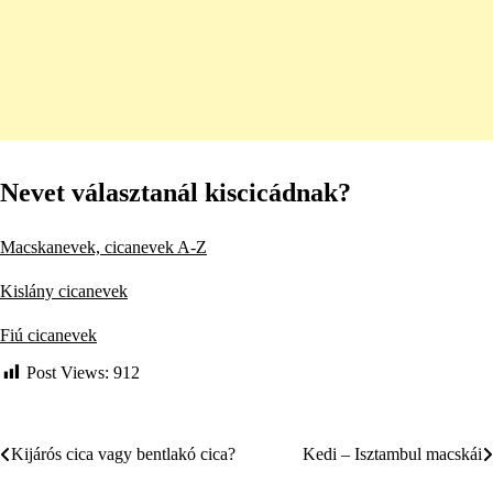
Nevet választanál kiscicádnak?
Macskanevek, cicanevek A-Z
Kislány cicanevek
Fiú cicanevek
Post Views:
912
Kijárós cica vagy bentlakó cica?
Kedi – Isztambul macskái
Bejegyzés