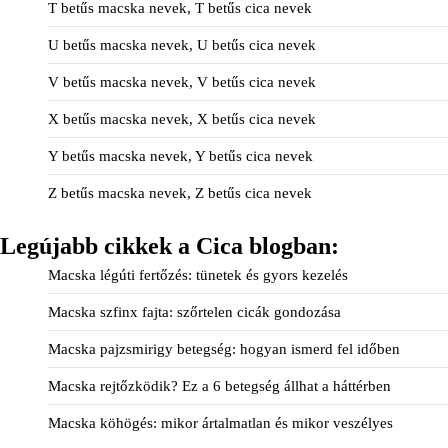
T betűs macska nevek, T betűs cica nevek
U betűs macska nevek, U betűs cica nevek
V betűs macska nevek, V betűs cica nevek
X betűs macska nevek, X betűs cica nevek
Y betűs macska nevek, Y betűs cica nevek
Z betűs macska nevek, Z betűs cica nevek
Legújabb cikkek a Cica blogban:
Macska légúti fertőzés: tünetek és gyors kezelés
Macska szfinx fajta: szőrtelen cicák gondozása
Macska pajzsmirigy betegség: hogyan ismerd fel időben
Macska rejtőzködik? Ez a 6 betegség állhat a háttérben
Macska köhögés: mikor ártalmatlan és mikor veszélyes