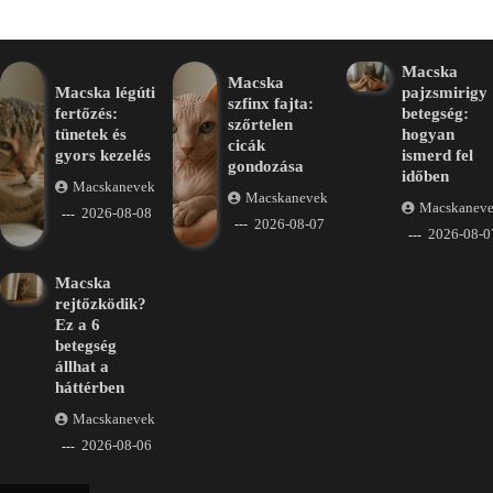
Macska
Macska
Macska légúti
pajzsmirigy
szfinx fajta:
fertőzés:
betegség:
szőrtelen
tünetek és
hogyan
cicák
gyors kezelés
ismerd fel
gondozása
időben
Macskanevek
Macskanevek
Macskanev
2026-08-08
2026-08-07
2026-08-0
Macska
rejtőzködik?
Ez a 6
betegség
állhat a
háttérben
Macskanevek
2026-08-06