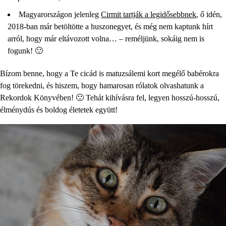
Magyarországon jelenleg
Cirmit tartják a legidősebbnek
, ő idén,
2018-ban már betöltötte a huszonegyet, és még nem kaptunk hírt
arról, hogy már eltávozott volna… – reméljünk, sokáig nem is
fogunk! 🙂
Bízom benne, hogy a Te cicád is matuzsálemi kort megélő babérokra
fog törekedni, és hiszem, hogy hamarosan rólatok olvashatunk a
Rekordok Könyvében! 🙂 Tehát kihívásra fel, legyen hosszú-hosszú,
élménydús és boldog életetek együtt!