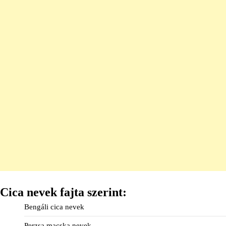
Cica nevek fajta szerint:
Bengáli cica nevek
Perzsa macska nevek