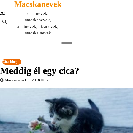
Macskanevek
Skip
to
cica nevek,
content
macskanevek,
állatnevek, cicanevek,
macska nevek
Cica blog
Meddig él egy cica?
Macskanevek
2018-06-20