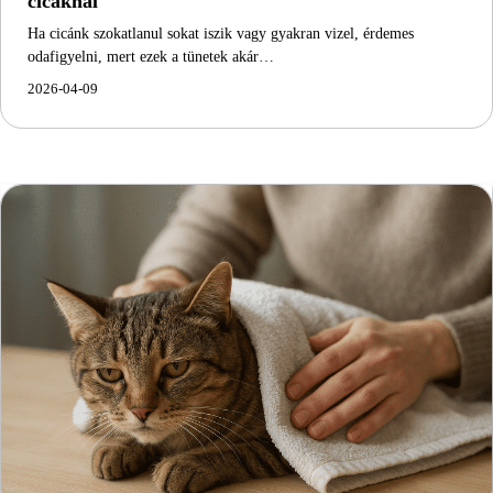
cicáknál
Ha cicánk szokatlanul sokat iszik vagy gyakran vizel, érdemes
odafigyelni, mert ezek a tünetek akár…
2026-04-09