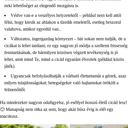
neki lehetőséget az elegendő mozgásra is.
Védve van-e a veszélyes helyzetektől – például nem kell attól
félni, hogy kiesik az ablakon a tízedik emeletről, esetleg beszorul
valahova, amikor egyedül van..
Változatos, ingergazdag környezet – bár sokan nem tudják, de a
cicákat is lehet tanítani, ez egy nagyon jó módja a szellemi frissesség
fenntartásának, de bármilyen közösen végzett tevékenység is jó
lehet, amit mind Te, mind a cicád egyaránt élveztek (például közös
játék).
Ugyancsak befolyásolhatják a várható élettartamát a gének, azaz
milyen tulajdonságokat: betegségekre való hajlamokat örökölt a
felmenőitől.
Ha mindezekre nagyon odafigyelsz, jó eséllyel hosszú életű cicád lesz!
🙂 Manapság nem ritka az sem, hogy akár húsz évig is elél egy
macskusz.