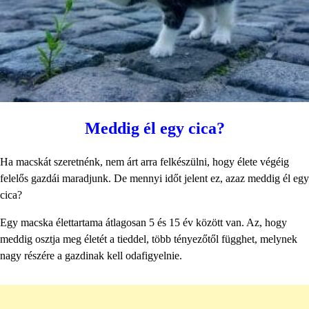
Meddig él egy cica?
Ha macskát szeretnénk, nem árt arra felkészülni, hogy élete végéig
felelős gazdái maradjunk. De mennyi időt jelent ez, azaz meddig él egy
cica?
Egy macska élettartama átlagosan 5 és 15 év között van. Az, hogy
meddig osztja meg életét a tieddel, több tényezőtől függhet, melynek
nagy részére a gazdinak kell odafigyelnie.