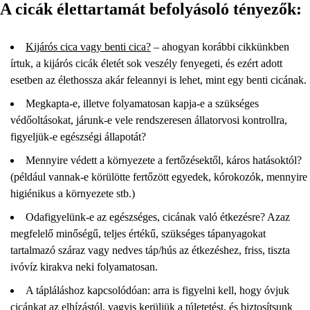
A cicák élettartamát befolyásoló tényezők:
Kijárós cica vagy benti cica?
– ahogyan korábbi cikkünkben
írtuk, a kijárós cicák életét sok veszély fenyegeti, és ezért adott
esetben az élethossza akár feleannyi is lehet, mint egy benti cicának.
Megkapta-e, illetve folyamatosan kapja-e a szükséges
védőoltásokat, járunk-e vele rendszeresen állatorvosi kontrollra,
figyeljük-e egészségi állapotát?
Mennyire védett a környezete a fertőzésektől, káros hatásoktól?
(például vannak-e körülötte fertőzött egyedek, kórokozók, mennyire
higiénikus a környezete stb.)
Odafigyelünk-e az egészséges, cicának való étkezésre? Azaz
megfelelő minőségű, teljes értékű, szükséges tápanyagokat
tartalmazó száraz vagy nedves táp/hús az étkezéshez, friss, tiszta
ivóvíz kirakva neki folyamatosan.
A tápláláshoz kapcsolódóan: arra is figyelni kell, hogy óvjuk
cicánkat az elhízástól, vagyis kerüljük a túletetést, és biztosítsunk