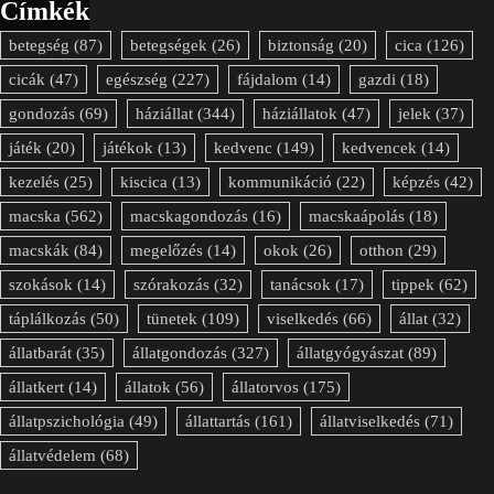
Címkék
betegség
(87)
betegségek
(26)
biztonság
(20)
cica
(126)
cicák
(47)
egészség
(227)
fájdalom
(14)
gazdi
(18)
gondozás
(69)
háziállat
(344)
háziállatok
(47)
jelek
(37)
játék
(20)
játékok
(13)
kedvenc
(149)
kedvencek
(14)
kezelés
(25)
kiscica
(13)
kommunikáció
(22)
képzés
(42)
macska
(562)
macskagondozás
(16)
macskaápolás
(18)
macskák
(84)
megelőzés
(14)
okok
(26)
otthon
(29)
szokások
(14)
szórakozás
(32)
tanácsok
(17)
tippek
(62)
táplálkozás
(50)
tünetek
(109)
viselkedés
(66)
állat
(32)
állatbarát
(35)
állatgondozás
(327)
állatgyógyászat
(89)
állatkert
(14)
állatok
(56)
állatorvos
(175)
állatpszichológia
(49)
állattartás
(161)
állatviselkedés
(71)
állatvédelem
(68)