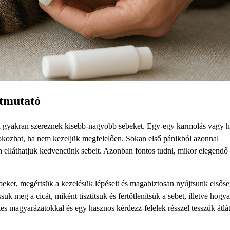
útmutató
an gyakran szereznek kisebb-nagyobb sebeket. Egy-egy karmolás vagy 
okozhat, ha nem kezeljük megfelelően. Sokan első pánikból azonnal
n elláthatjuk kedvencünk sebeit. Azonban fontos tudni, mikor elegendő
eket, megértsük a kezelésük lépéseit és magabiztosan nyújtsunk elsőse
 meg a cicát, miként tisztítsuk és fertőtlenítsük a sebet, illetve hogy
es magyarázatokkal és egy hasznos kérdezz-felelek résszel tesszük átlá