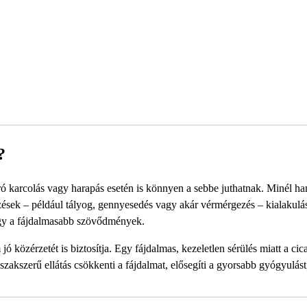
?
ró karcolás vagy harapás esetén is könnyen a sebbe juthatnak. Minél h
rtőzések – például tályog, gennyesedés vagy akár vérmérgezés – kialakulá
gy a fájdalmasabb szövődmények.
közérzetét is biztosítja. Egy fájdalmas, kezeletlen sérülés miatt a cica
 szakszerű ellátás csökkenti a fájdalmat, elősegíti a gyorsabb gyógyulást