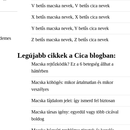
V betűs macska nevek, V betűs cica nevek
X betűs macska nevek, X betűs cica nevek
Y betűs macska nevek, Y betűs cica nevek
érdemes
Z betűs macska nevek, Z betűs cica nevek
Legújabb cikkek a Cica blogban:
Macska rejtőzködik? Ez a 6 betegség állhat a
háttérben
Macska köhögés: mikor ártalmatlan és mikor
veszélyes
Macska fájdalom jelei: így ismerd fel biztosan
Macska társas igény: egyedül vagy több cicával
boldog