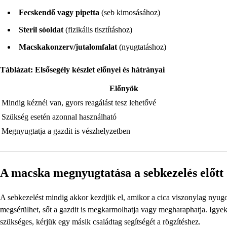
Fecskendő vagy pipetta
(seb kimosásához)
Steril sóoldat
(fizikális tisztításhoz)
Macskakonzerv/jutalomfalat
(nyugtatáshoz)
Táblázat: Elsősegély készlet előnyei és hátrányai
Előnyök
Mindig kéznél van, gyors reagálást tesz lehetővé
Szükség esetén azonnal használható
Megnyugtatja a gazdit is vészhelyzetben
A macska megnyugtatása a sebkezelés előtt
A sebkezelést mindig akkor kezdjük el, amikor a cica viszonylag nyugod
megsérülhet, sőt a gazdit is megkarmolhatja vagy megharaphatja. Igyek
szükséges, kérjük egy másik családtag segítségét a rögzítéshez.