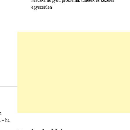
Macska húgyúti probléma: tünetek és kezelés
egyszerűen
n
i – ha