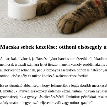
Macska sebek kezelése: otthoni elsősegély 
A macskák kíváncsi, játékos és olykor harcias természetükből fakadó
nem csak a gazdi számára lehet ijesztő, hanem komoly problémákat is 
állatorvoshoz rohannak, pedig bizonyos esetekben otthon is hatékonya
otthoni elsősegély és mikor kötelező szakemberhez fordulni.
Ez az útmutató abban segít, hogy felismerjük a leggyakoribb macskaseb
Bemutatjuk, milyen eszközöket érdemes kéznél tartani, hogyan nyugtassuk
gondoskodjunk a gyógyulás ellenőrzéséről. Praktikus példákkal, részlet
a folyamatot – legyen szó teljesen kezdő vagy rutinos gazdiról.