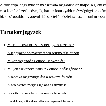
A cikk célja, hogy minden macskatartó magabiztosan tudjon segíteni k
cica komfortérzetét növeljük, hanem komolyabb egészségügyi problémá
biztonságosabban gyógyul. Lássuk tehát részletesen az otthoni macska 
Tartalomjegyzék
Miért fontos a macska sebek gyors kezelése?
A leggyakoribb macskasebek felismerése otthon
Mikor elegendő az otthoni sebkezelés?
Milyen eszközöket tartsunk otthon elsősegélyhez?
A macska megnyugtatása a sebkezelés előtt
A seb óvatos megvizsgálása és tisztítása
Fertőtlenítőszer kiválasztása és használata
Kisebb vágott sebek ellátása lépésről lépésre