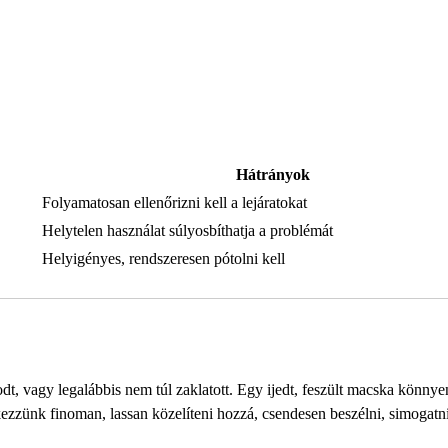
Hátrányok
Folyamatosan ellenőrizni kell a lejáratokat
Helytelen használat súlyosbíthatja a problémát
Helyigényes, rendszeresen pótolni kell
t, vagy legalábbis nem túl zaklatott. Egy ijedt, feszült macska könnye
ezzünk finoman, lassan közelíteni hozzá, csendesen beszélni, simogatn