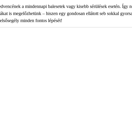
edvencének a mindennapi balesetek vagy kisebb sérülések esetén. Így 
kat is megelőzhetünk – hiszen egy gondosan ellátott seb sokkal gyors
elsősegély minden fontos lépését!