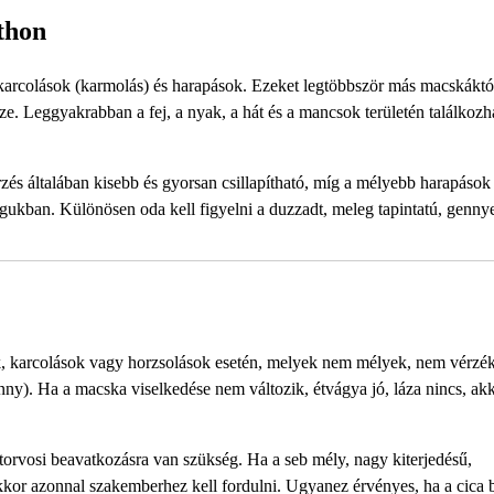
thon
 karcolások (karmolás) és harapások. Ezeket legtöbbször más macskáktó
ssze. Leggyakrabban a fej, a nyak, a hát és a mancsok területén találkoz
és általában kisebb és gyorsan csillapítható, míg a mélyebb harapások 
gukban. Különösen oda kell figyelni a duzzadt, meleg tapintatú, genny
ek, karcolások vagy horzsolások esetén, melyek nem mélyek, nem vérzé
genny). Ha a macska viselkedése nem változik, étvágya jó, láza nincs, ak
rvosi beavatkozásra van szükség. Ha a seb mély, nagy kiterjedésű,
 akkor azonnal szakemberhez kell fordulni. Ugyanez érvényes, ha a cica 