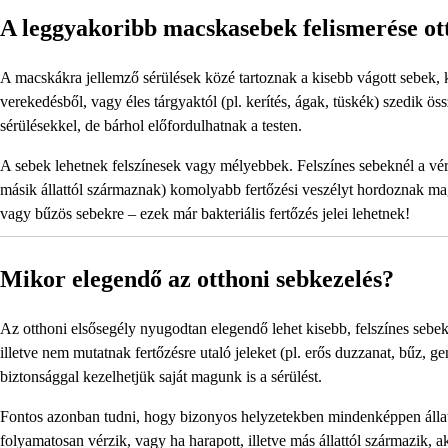
A leggyakoribb macskasebek felismerése ot
A macskákra jellemző sérülések közé tartoznak a kisebb vágott sebek,
verekedésből, vagy éles tárgyaktól (pl. kerítés, ágak, tüskék) szedik ö
sérülésekkel, de bárhol előfordulhatnak a testen.
A sebek lehetnek felszínesek vagy mélyebbek. Felszínes sebeknél a vérz
másik állattól származnak) komolyabb fertőzési veszélyt hordoznak ma
vagy bűzös sebekre – ezek már bakteriális fertőzés jelei lehetnek!
Mikor elegendő az otthoni sebkezelés?
Az otthoni elsősegély nyugodtan elegendő lehet kisebb, felszínes seb
illetve nem mutatnak fertőzésre utaló jeleket (pl. erős duzzanat, bűz, 
biztonsággal kezelhetjük saját magunk is a sérülést.
Fontos azonban tudni, hogy bizonyos helyzetekben mindenképpen állato
folyamatosan vérzik, vagy ha harapott, illetve más állattól származik,