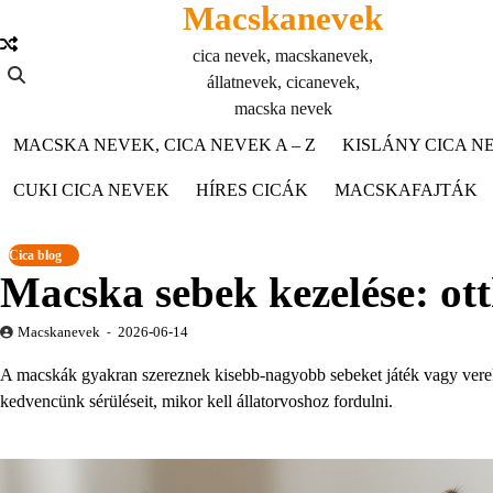
Macskanevek
Skip
to
cica nevek, macskanevek,
content
állatnevek, cicanevek,
macska nevek
MACSKA NEVEK, CICA NEVEK A – Z
KISLÁNY CICA NE
CUKI CICA NEVEK
HÍRES CICÁK
MACSKAFAJTÁK
Cica blog
Macska sebek kezelése: ott
Macskanevek
2026-06-14
A macskák gyakran szereznek kisebb-nagyobb sebeket játék vagy vere
kedvencünk sérüléseit, mikor kell állatorvoshoz fordulni.