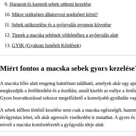
Harapott és karmolt sebek otthoni kezelése
Mikor szükséges állatorvosi segítséget kérni?
Sebek utókezelése és a gyógyulás nyomon követése
Tippek a macska sebének védelméhez a gyógyulás alatt
GYIK (Gyakran Ismételt Kérdések)
Miért fontos a macska sebek gyors kezelése
A macska bőre alatt rengeteg baktérium található, amelyek akár egy ap
megkezdjük a fertőtlenítést és a tisztítást, annál kisebb az esélye a fe
Gyors beavatkozással sokszor megelőzhető a komolyabb gyulladás va
A sebek időben történő kezelése nem csak a macska egészségét, hanem jó 
étvágytalan lehet, sőt akár agresszív viselkedést is mutathat. A gyors és
növeli a macska komfortérzetét a gyógyulás ideje alatt.