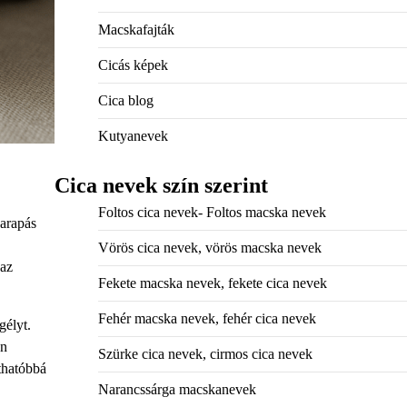
Macskafajták
Cicás képek
Cica blog
Kutyanevek
Cica nevek szín szerint
Foltos cica nevek- Foltos macska nevek
harapás
Vörös cica nevek, vörös macska nevek
 az
Fekete macska nevek, fekete cica nevek
Fehér macska nevek, fehér cica nevek
gélyt.
an
Szürke cica nevek, cirmos cica nevek
thatóbbá
Narancssárga macskanevek