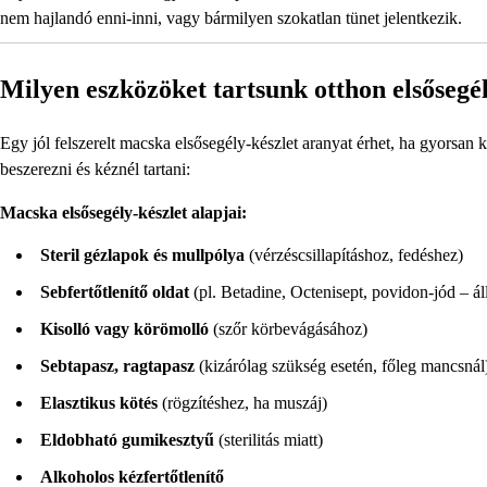
nem hajlandó enni-inni, vagy bármilyen szokatlan tünet jelentkezik.
Milyen eszközöket tartsunk otthon elsősegé
Egy jól felszerelt macska elsősegély-készlet aranyat érhet, ha gyorsan
beszerezni és kéznél tartani:
Macska elsősegély-készlet alapjai:
Steril gézlapok és mullpólya
(vérzéscsillapításhoz, fedéshez)
Sebfertőtlenítő oldat
(pl. Betadine, Octenisept, povidon-jód – áll
Kisolló vagy körömolló
(szőr körbevágásához)
Sebtapasz, ragtapasz
(kizárólag szükség esetén, főleg mancsnál
Elasztikus kötés
(rögzítéshez, ha muszáj)
Eldobható gumikesztyű
(sterilitás miatt)
Alkoholos kézfertőtlenítő