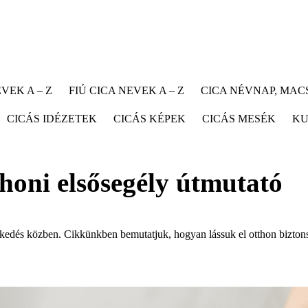
VEK A – Z
FIÚ CICA NEVEK A – Z
CICA NÉVNAP, MA
CICÁS IDÉZETEK
CICÁS KÉPEK
CICÁS MESÉK
KU
honi elsősegély útmutató
kedés közben. Cikkünkben bemutatjuk, hogyan lássuk el otthon bizton