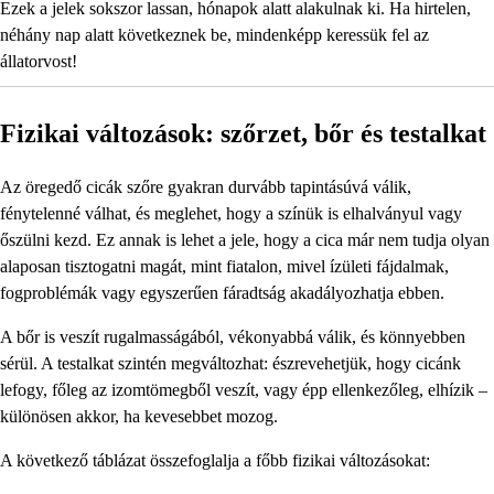
Ezek a jelek sokszor lassan, hónapok alatt alakulnak ki. Ha hirtelen,
néhány nap alatt következnek be, mindenképp keressük fel az
állatorvost!
Fizikai változások: szőrzet, bőr és testalkat
Az öregedő cicák szőre gyakran durvább tapintásúvá válik,
fénytelenné válhat, és meglehet, hogy a színük is elhalványul vagy
őszülni kezd. Ez annak is lehet a jele, hogy a cica már nem tudja olyan
alaposan tisztogatni magát, mint fiatalon, mivel ízületi fájdalmak,
fogproblémák vagy egyszerűen fáradtság akadályozhatja ebben.
A bőr is veszít rugalmasságából, vékonyabbá válik, és könnyebben
sérül. A testalkat szintén megváltozhat: észrevehetjük, hogy cicánk
lefogy, főleg az izomtömegből veszít, vagy épp ellenkezőleg, elhízik –
különösen akkor, ha kevesebbet mozog.
A következő táblázat összefoglalja a főbb fizikai változásokat: