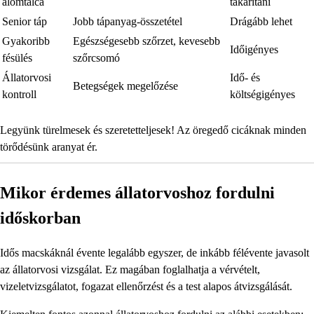
alomtálca
takarítani
Senior táp
Jobb tápanyag-összetétel
Drágább lehet
Gyakoribb
Egészségesebb szőrzet, kevesebb
Időigényes
fésülés
szőrcsomó
Állatorvosi
Idő- és
Betegségek megelőzése
kontroll
költségigényes
Legyünk türelmesek és szeretetteljesek! Az öregedő cicáknak minden
törődésünk aranyat ér.
Mikor érdemes állatorvoshoz fordulni
időskorban
Idős macskáknál évente legalább egyszer, de inkább félévente javasolt
az állatorvosi vizsgálat. Ez magában foglalhatja a vérvételt,
vizeletvizsgálatot, fogazat ellenőrzést és a test alapos átvizsgálását.