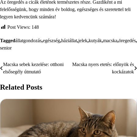
Az öregedés a cicák életének természetes része. Gazdiként a mi
felelősségünk, hogy minden év boldog, egészséges és szeretettel teli
legyen kedvencünk számára!
Post Views:
148
Tagged
állatgondozás
,
egészség
,
háziállat
,
jelek
,
kutyák
,
macska
,
öregedés
,
senior
Macska sebek kezelése: otthoni
Macska nyers etetés: előnyök és
Bejegyzés
elsősegély útmutató
kockázatok
navigáció
Related Posts