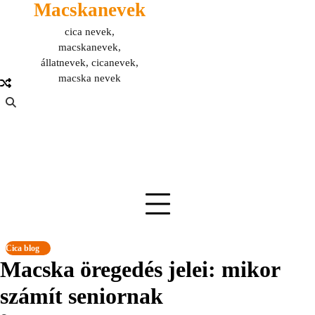
Macskanevek
Skip
to
cica nevek,
content
macskanevek,
állatnevek, cicanevek,
macska nevek
Cica blog
Macska öregedés jelei: mikor
számít seniornak