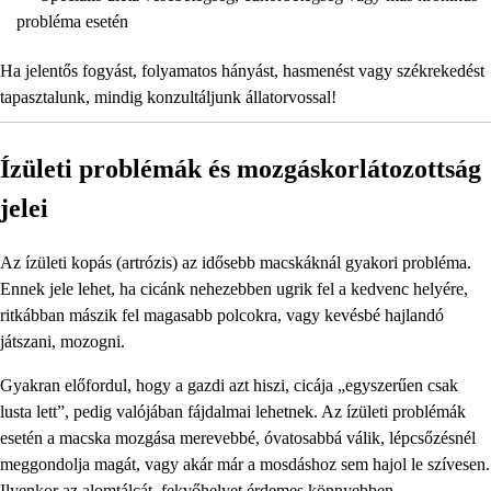
probléma esetén
Ha jelentős fogyást, folyamatos hányást, hasmenést vagy székrekedést
tapasztalunk, mindig konzultáljunk állatorvossal!
Ízületi problémák és mozgáskorlátozottság
jelei
Az ízületi kopás (artrózis) az idősebb macskáknál gyakori probléma.
Ennek jele lehet, ha cicánk nehezebben ugrik fel a kedvenc helyére,
ritkábban mászik fel magasabb polcokra, vagy kevésbé hajlandó
játszani, mozogni.
Gyakran előfordul, hogy a gazdi azt hiszi, cicája „egyszerűen csak
lusta lett”, pedig valójában fájdalmai lehetnek. Az ízületi problémák
esetén a macska mozgása merevebbé, óvatosabbá válik, lépcsőzésnél
meggondolja magát, vagy akár már a mosdáshoz sem hajol le szívesen.
Ilyenkor az alomtálcát, fekvőhelyet érdemes könnyebben