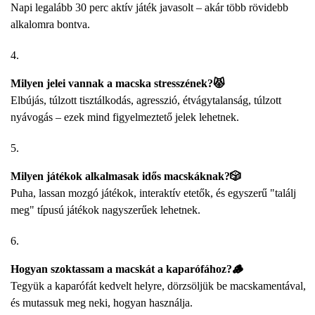
Napi legalább 30 perc aktív játék javasolt – akár több rövidebb
alkalomra bontva.
Milyen jelei vannak a macska stresszének?😾
Elbújás, túlzott tisztálkodás, agresszió, étvágytalanság, túlzott
nyávogás – ezek mind figyelmeztető jelek lehetnek.
Milyen játékok alkalmasak idős macskáknak?🎲
Puha, lassan mozgó játékok, interaktív etetők, és egyszerű "találj
meg" típusú játékok nagyszerűek lehetnek.
Hogyan szoktassam a macskát a kaparófához?🪵
Tegyük a kaparófát kedvelt helyre, dörzsöljük be macskamentával,
és mutassuk meg neki, hogyan használja.