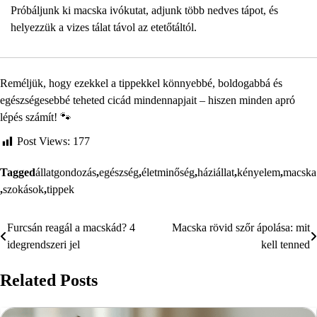
Próbáljunk ki macska ivókutat, adjunk több nedves tápot, és
helyezzük a vizes tálat távol az etetőtáltól.
Reméljük, hogy ezekkel a tippekkel könnyebbé, boldogabbá és
egészségesebbé teheted cicád mindennapjait – hiszen minden apró
lépés számít! 🐾
Post Views:
177
Tagged
állatgondozás
,
egészség
,
életminőség
,
háziállat
,
kényelem
,
macska
,
szokások
,
tippek
Furcsán reagál a macskád? 4
Macska rövid szőr ápolása: mit
Bejegyzés
idegrendszeri jel
kell tenned
navigáció
Related Posts