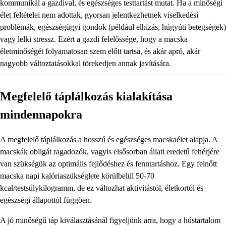
kommunikál a gazdival, és egészséges testtartást mutat. Ha a minőségi
élet feltételei nem adottak, gyorsan jelentkezhetnek viselkedési
problémák, egészségügyi gondok (például elhízás, húgyúti betegségek)
vagy lelki stressz. Ezért a gazdi felelőssége, hogy a macska
életminőségét folyamatosan szem előtt tartsa, és akár apró, akár
nagyobb változtatásokkal törekedjen annak javítására.
Megfelelő táplálkozás kialakítása
mindennapokra
A megfelelő táplálkozás a hosszú és egészséges macskaélet alapja. A
macskák obligát ragadozók, vagyis elsősorban állati eredetű fehérjére
van szükségük az optimális fejlődéshez és fenntartáshoz. Egy felnőtt
macska napi kalóriaszükséglete körülbelül 50-70
kcal/testsúlykilogramm, de ez változhat aktivitástól, életkortól és
egészségi állapottól függően.
A jó minőségű táp kiválasztásánál figyeljünk arra, hogy a hústartalom