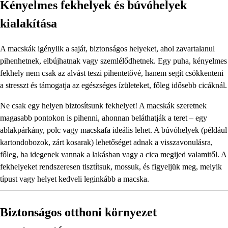
Kényelmes fekhelyek és búvóhelyek
kialakítása
A macskák igénylik a saját, biztonságos helyeket, ahol zavartalanul
pihenhetnek, elbújhatnak vagy szemlélődhetnek. Egy puha, kényelmes
fekhely nem csak az alvást teszi pihentetővé, hanem segít csökkenteni
a stresszt és támogatja az egészséges ízületeket, főleg idősebb cicáknál.
Ne csak egy helyen biztosítsunk fekhelyet! A macskák szeretnek
magasabb pontokon is pihenni, ahonnan beláthatják a teret – egy
ablakpárkány, polc vagy macskafa ideális lehet. A búvóhelyek (például
kartondobozok, zárt kosarak) lehetőséget adnak a visszavonulásra,
főleg, ha idegenek vannak a lakásban vagy a cica megijed valamitől. A
fekhelyeket rendszeresen tisztítsuk, mossuk, és figyeljük meg, melyik
típust vagy helyet kedveli leginkább a macska.
Biztonságos otthoni környezet