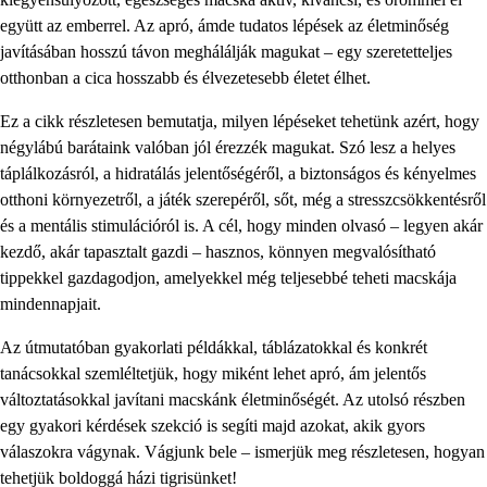
együtt az emberrel. Az apró, ámde tudatos lépések az életminőség
javításában hosszú távon meghálálják magukat – egy szeretetteljes
otthonban a cica hosszabb és élvezetesebb életet élhet.
Ez a cikk részletesen bemutatja, milyen lépéseket tehetünk azért, hogy
négylábú barátaink valóban jól érezzék magukat. Szó lesz a helyes
táplálkozásról, a hidratálás jelentőségéről, a biztonságos és kényelmes
otthoni környezetről, a játék szerepéről, sőt, még a stresszcsökkentésről
és a mentális stimulációról is. A cél, hogy minden olvasó – legyen akár
kezdő, akár tapasztalt gazdi – hasznos, könnyen megvalósítható
tippekkel gazdagodjon, amelyekkel még teljesebbé teheti macskája
mindennapjait.
Az útmutatóban gyakorlati példákkal, táblázatokkal és konkrét
tanácsokkal szemléltetjük, hogy miként lehet apró, ám jelentős
változtatásokkal javítani macskánk életminőségét. Az utolsó részben
egy gyakori kérdések szekció is segíti majd azokat, akik gyors
válaszokra vágynak. Vágjunk bele – ismerjük meg részletesen, hogyan
tehetjük boldoggá házi tigrisünket!