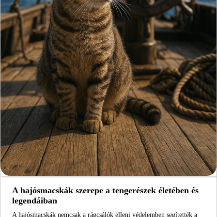
A hajósmacskák szerepe a tengerészek életében és
legendáiban
A hajósmacskák nemcsak a rágcsálók elleni védelemben segítették a