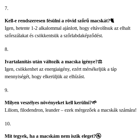
Kell-e rendszeresen fésülni a rövid szőrű macskát?🐈
Igen, hetente 1-2 alkalommal ajánlott, hogy eltávolítsuk az elhalt
szőrszálakat és csökkentsük a szőrlabdaképződést.
Ivartalanítás után változik a macska igénye?⚖️
Igen, csökkenhet az energiaigény, ezért mérsékeljük a táp
mennyiségét, hogy elkerüljük az elhízást.
Milyen veszélyes növényeket kell kerülni?🌱
Liliom, filodendron, leander – ezek mérgezőek a macskák számára!
Mit tegyek, ha a macskám nem iszik eleget?🚰