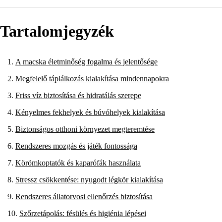
Tartalomjegyzék
A macska életminőség fogalma és jelentősége
Megfelelő táplálkozás kialakítása mindennapokra
Friss víz biztosítása és hidratálás szerepe
Kényelmes fekhelyek és búvóhelyek kialakítása
Biztonságos otthoni környezet megteremtése
Rendszeres mozgás és játék fontossága
Körömkoptatók és kaparófák használata
Stressz csökkentése: nyugodt légkör kialakítása
Rendszeres állatorvosi ellenőrzés biztosítása
Szőrzetápolás: fésülés és higiénia lépései