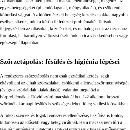
Az ivartalanítás szintén javítja a macska életminőségét, megelőzi az
egyes betegségeket (pl. emlődaganat, méhgyulladás), és csökkenti a
kóborlási vágyat. Az időben észlelt betegség kezelése sokkal nagyobb
eséllyel sikeres, mint a későn felfedezett problémáké. Tartsuk
feljegyzésben az oltásokat, kezeléseket, és ne halogassuk az orvoshoz
fordulást, ha bármilyen változást észlelünk a cica viselkedésében vagy
egészségi állapotában.
Szőrzetápolás: fésülés és higiénia lépései
A rendszeres szőrzetápolás nem csak esztétikai kérdés: segít
eltávolítani az elhalt szőrszálakat, csökkenti a lenyelt szőr mennyiségét
(és így a szőrlabdák kialakulását), valamint megelőzi a
bőrproblémákat. Rövid szőrű macskánál heti 1-2 alkalom, hosszú
szőrűnél akár napi fésülés is szükséges lehet, főleg vedlési időszakban.
A fülek, szemek és fogak rendszeres ellenőrzése, tisztítása is fontos,
különösen az idősebb vagy beteg cicáknál. Ha a macska nem tűri a
fésülést, apránként, jutalomfalatokkal szoktassuk hozzá a művelethez.