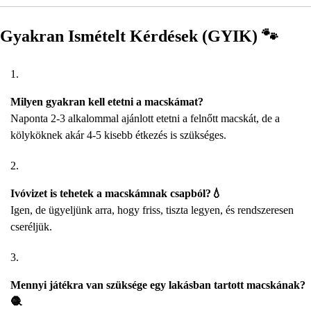
Gyakran Ismételt Kérdések (GYIK) 🐾
Milyen gyakran kell etetni a macskámat?
Naponta 2-3 alkalommal ajánlott etetni a felnőtt macskát, de a
kölyköknek akár 4-5 kisebb étkezés is szükséges.
Ivóvizet is tehetek a macskámnak csapból?💧
Igen, de ügyeljünk arra, hogy friss, tiszta legyen, és rendszeresen
cseréljük.
Mennyi játékra van szüksége egy lakásban tartott macskának?
🧶