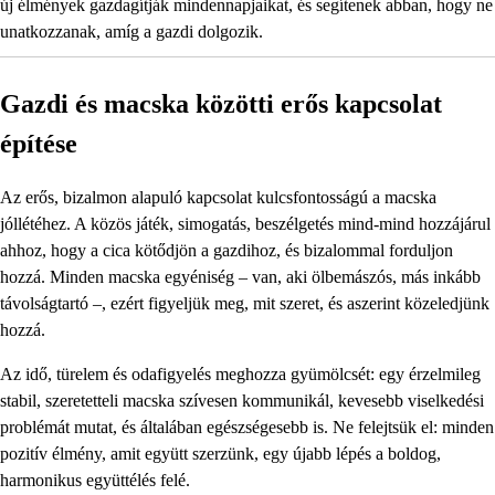
új élmények gazdagítják mindennapjaikat, és segítenek abban, hogy ne
unatkozzanak, amíg a gazdi dolgozik.
Gazdi és macska közötti erős kapcsolat
építése
Az erős, bizalmon alapuló kapcsolat kulcsfontosságú a macska
jóllétéhez. A közös játék, simogatás, beszélgetés mind-mind hozzájárul
ahhoz, hogy a cica kötődjön a gazdihoz, és bizalommal forduljon
hozzá. Minden macska egyéniség – van, aki ölbemászós, más inkább
távolságtartó –, ezért figyeljük meg, mit szeret, és aszerint közeledjünk
hozzá.
Az idő, türelem és odafigyelés meghozza gyümölcsét: egy érzelmileg
stabil, szeretetteli macska szívesen kommunikál, kevesebb viselkedési
problémát mutat, és általában egészségesebb is. Ne felejtsük el: minden
pozitív élmény, amit együtt szerzünk, egy újabb lépés a boldog,
harmonikus együttélés felé.