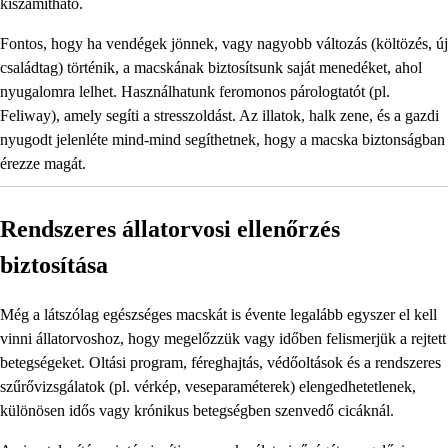
kiszámítható.
Fontos, hogy ha vendégek jönnek, vagy nagyobb változás (költözés, új
családtag) történik, a macskának biztosítsunk saját menedéket, ahol
nyugalomra lelhet. Használhatunk feromonos párologtatót (pl.
Feliway), amely segíti a stresszoldást. Az illatok, halk zene, és a gazdi
nyugodt jelenléte mind-mind segíthetnek, hogy a macska biztonságban
érezze magát.
Rendszeres állatorvosi ellenőrzés
biztosítása
Még a látszólag egészséges macskát is évente legalább egyszer el kell
vinni állatorvoshoz, hogy megelőzzük vagy időben felismerjük a rejtett
betegségeket. Oltási program, féreghajtás, védőoltások és a rendszeres
szűrővizsgálatok (pl. vérkép, veseparaméterek) elengedhetetlenek,
különösen idős vagy krónikus betegségben szenvedő cicáknál.