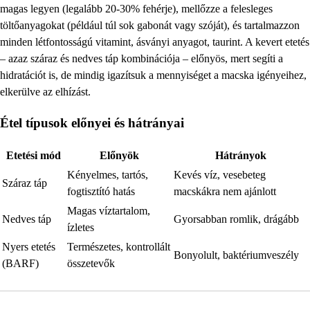
magas legyen (legalább 20-30% fehérje), mellőzze a felesleges
töltőanyagokat (például túl sok gabonát vagy szóját), és tartalmazzon
minden létfontosságú vitamint, ásványi anyagot, taurint. A kevert etetés
– azaz száraz és nedves táp kombinációja – előnyös, mert segíti a
hidratációt is, de mindig igazítsuk a mennyiséget a macska igényeihez,
elkerülve az elhízást.
Étel típusok előnyei és hátrányai
Etetési mód
Előnyök
Hátrányok
Kényelmes, tartós,
Kevés víz, vesebeteg
Száraz táp
fogtisztító hatás
macskákra nem ajánlott
Magas víztartalom,
Nedves táp
Gyorsabban romlik, drágább
ízletes
Nyers etetés
Természetes, kontrollált
Bonyolult, baktériumveszély
(BARF)
összetevők