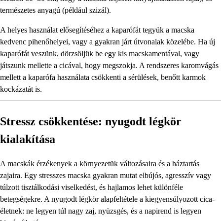
természetes anyagú (például szizál).
A helyes használat elősegítéséhez a kaparófát tegyük a macska
kedvenc pihenőhelyei, vagy a gyakran járt útvonalak közelébe. Ha új
kaparófát veszünk, dörzsöljük be egy kis macskamentával, vagy
játszunk mellette a cicával, hogy megszokja. A rendszeres karomvágás
mellett a kaparófa használata csökkenti a sérülések, benőtt karmok
kockázatát is.
Stressz csökkentése: nyugodt légkör
kialakítása
A macskák érzékenyek a környezetük változásaira és a háztartás
zajaira. Egy stresszes macska gyakran mutat elbújós, agresszív vagy
túlzott tisztálkodási viselkedést, és hajlamos lehet különféle
betegségekre. A nyugodt légkör alapfeltétele a kiegyensúlyozott cica-
életnek: ne legyen túl nagy zaj, nyüzsgés, és a napirend is legyen