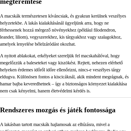
megteremtése
A macskák természetesen kíváncsiak, és gyakran kerülnek veszélyes
helyzetekbe. A lakás kialakításánál ügyeljünk arra, hogy ne
férhessenek hozzá mérgező növényekhez (például filodendron,
leander, liliom), vegyszerekhez, kis tárgyakhoz vagy szalagokhoz,
amelyek lenyelése bélelzáródást okozhat.
A nyitott ablakokat, erkélyeket szereljük fel macskahálóval, hogy
megelőzzük a baleseteket vagy kiszökést. Rejtett, nehezen elérhető
helyeken érdemes időről időre ellenőrizni, nincs-e veszélyes tárgy
eldugva. Különösen fontos a kiscicáknál, akik mindent megrágnak, és
hamar bajba keveredhetnek – így a biztonságos környezet kialakítása
nem csak kényelmi, hanem életvédelmi kérdés is.
Rendszeres mozgás és játék fontossága
A lakásban tartott macskák hajlamosak az elhízásra, mivel a