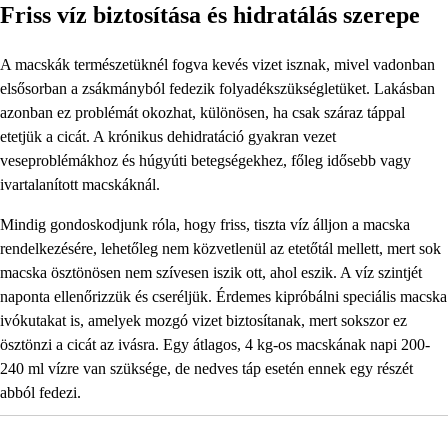
Friss víz biztosítása és hidratálás szerepe
A macskák természetüknél fogva kevés vizet isznak, mivel vadonban
elsősorban a zsákmányból fedezik folyadékszükségletüket. Lakásban
azonban ez problémát okozhat, különösen, ha csak száraz táppal
etetjük a cicát. A krónikus dehidratáció gyakran vezet
veseproblémákhoz és húgyúti betegségekhez, főleg idősebb vagy
ivartalanított macskáknál.
Mindig gondoskodjunk róla, hogy friss, tiszta víz álljon a macska
rendelkezésére, lehetőleg nem közvetlenül az etetőtál mellett, mert sok
macska ösztönösen nem szívesen iszik ott, ahol eszik. A víz szintjét
naponta ellenőrizzük és cseréljük. Érdemes kipróbálni speciális macska
ivókutakat is, amelyek mozgó vizet biztosítanak, mert sokszor ez
ösztönzi a cicát az ivásra. Egy átlagos, 4 kg-os macskának napi 200-
240 ml vízre van szüksége, de nedves táp esetén ennek egy részét
abból fedezi.