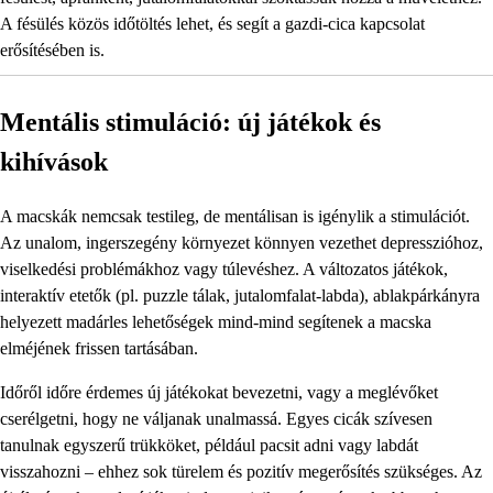
A fésülés közös időtöltés lehet, és segít a gazdi-cica kapcsolat
erősítésében is.
Mentális stimuláció: új játékok és
kihívások
A macskák nemcsak testileg, de mentálisan is igénylik a stimulációt.
Az unalom, ingerszegény környezet könnyen vezethet depresszióhoz,
viselkedési problémákhoz vagy túlevéshez. A változatos játékok,
interaktív etetők (pl. puzzle tálak, jutalomfalat-labda), ablakpárkányra
helyezett madárles lehetőségek mind-mind segítenek a macska
elméjének frissen tartásában.
Időről időre érdemes új játékokat bevezetni, vagy a meglévőket
cserélgetni, hogy ne váljanak unalmassá. Egyes cicák szívesen
tanulnak egyszerű trükköket, például pacsit adni vagy labdát
visszahozni – ehhez sok türelem és pozitív megerősítés szükséges. Az