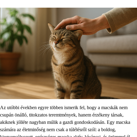
Az utóbbi években egyre többen ismerik fel, hogy a macskák nem
csupán önálló, titokzatos teremtmények, hanem érzékeny társak,
akiknek jólléte nagyban múlik a gazdi gondoskodásán. Egy macska
számára az életminőség nem csak a túlélésről szól: a boldog,
kiegyensúlyozott, egészséges macska aktív, kíváncsi, és örömmel él