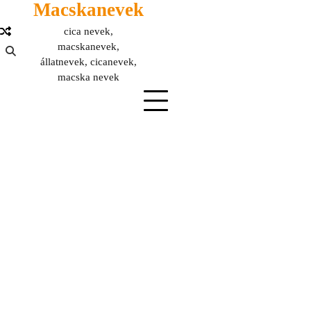
Macskanevek
Skip
to
cica nevek,
content
macskanevek,
állatnevek, cicanevek,
macska nevek