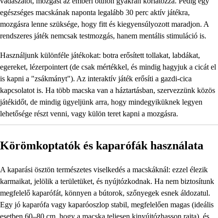
vadászatot, mozgást az emberi otthon gyakran korlátozza. Pedig egy
egészséges macskának naponta legalább 30 perc aktív játékra,
mozgásra lenne szüksége, hogy fitt és kiegyensúlyozott maradjon. A
rendszeres játék nemcsak testmozgás, hanem mentális stimuláció is.
Használjunk különféle játékokat: botra erősített tollakat, labdákat,
egereket, lézerpointert (de csak mértékkel, és mindig hagyjuk a cicát el
is kapni a "zsákmányt"). Az interaktív játék erősíti a gazdi-cica
kapcsolatot is. Ha több macska van a háztartásban, szervezzünk közös
játékidőt, de mindig ügyeljünk arra, hogy mindegyiküknek legyen
lehetősége részt venni, vagy külön teret kapni a mozgásra.
Körömkoptatók és kaparófák használata
A kaparási ösztön természetes viselkedés a macskáknál: ezzel élezik
karmaikat, jelölik a területüket, és nyújtózkodnak. Ha nem biztosítunk
megfelelő kaparófát, könnyen a bútorok, szőnyegek esnek áldozatul.
Egy jó kaparófa vagy kaparóoszlop stabil, megfelelően magas (ideális
esetben 60–80 cm, hogy a macska teljesen kinyújtózhasson rajta), és