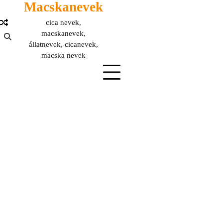
Macskanevek
Skip
to
cica nevek,
content
macskanevek,
állatnevek, cicanevek,
macska nevek