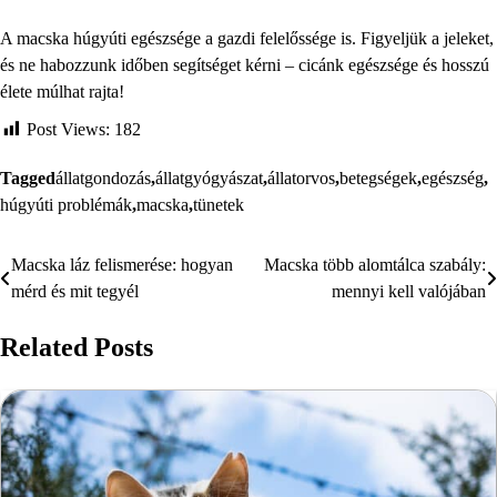
A macska húgyúti egészsége a gazdi felelőssége is. Figyeljük a jeleket,
és ne habozzunk időben segítséget kérni – cicánk egészsége és hosszú
élete múlhat rajta!
Post Views:
182
Tagged
állatgondozás
,
állatgyógyászat
,
állatorvos
,
betegségek
,
egészség
,
húgyúti problémák
,
macska
,
tünetek
Macska láz felismerése: hogyan
Macska több alomtálca szabály:
Bejegyzés
mérd és mit tegyél
mennyi kell valójában
navigáció
Related Posts