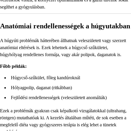
segíthet a gyógyulásban.
Anatómiai rendellenességek a húgyutakban
A húgyúti problémák hátterében állhatnak veleszületett vagy szerzett
anatómiai eltérések is. Ezek lehetnek a húgycső szűkületei,
húgyhólyag rendellenes formája, vagy akár polipok, daganatok is.
Főbb példák:
Húgycső-szűkület, főleg kandúroknál
Hólyagpolip, daganat (ritkábban)
Fejlődési rendellenességek (veleszületett anomáliák)
Ezek a problémák gyakran csak képalkotó vizsgálatokkal (ultrahang,
röntgen) mutathatóak ki. A kezelés általában műtéti, de sok esetben a
megfelelő diéta vagy gyógyszeres terápia is elég lehet a tünetek