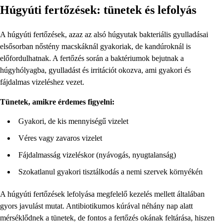
Húgyúti fertőzések: tünetek és lefolyás
A húgyúti fertőzések, azaz az alsó húgyutak bakteriális gyulladásai
elsősorban nőstény macskáknál gyakoriak, de kandúroknál is
előfordulhatnak. A fertőzés során a baktériumok bejutnak a
húgyhólyagba, gyulladást és irritációt okozva, ami gyakori és
fájdalmas vizeléshez vezet.
Tünetek, amikre érdemes figyelni:
Gyakori, de kis mennyiségű vizelet
Véres vagy zavaros vizelet
Fájdalmasság vizeléskor (nyávogás, nyugtalanság)
Szokatlanul gyakori tisztálkodás a nemi szervek környékén
A húgyúti fertőzések lefolyása megfelelő kezelés mellett általában
gyors javulást mutat. Antibiotikumos kúrával néhány nap alatt
mérséklődnek a tünetek, de fontos a fertőzés okának feltárása, hiszen