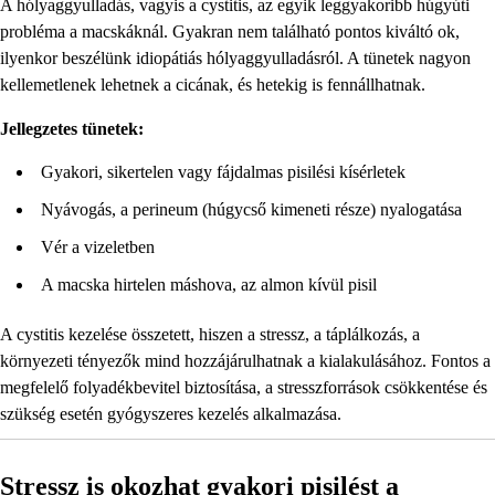
A hólyaggyulladás, vagyis a cystitis, az egyik leggyakoribb húgyúti
probléma a macskáknál. Gyakran nem található pontos kiváltó ok,
ilyenkor beszélünk idiopátiás hólyaggyulladásról. A tünetek nagyon
kellemetlenek lehetnek a cicának, és hetekig is fennállhatnak.
Jellegzetes tünetek:
Gyakori, sikertelen vagy fájdalmas pisilési kísérletek
Nyávogás, a perineum (húgycső kimeneti része) nyalogatása
Vér a vizeletben
A macska hirtelen máshova, az almon kívül pisil
A cystitis kezelése összetett, hiszen a stressz, a táplálkozás, a
környezeti tényezők mind hozzájárulhatnak a kialakulásához. Fontos a
megfelelő folyadékbevitel biztosítása, a stresszforrások csökkentése és
szükség esetén gyógyszeres kezelés alkalmazása.
Stressz is okozhat gyakori pisilést a