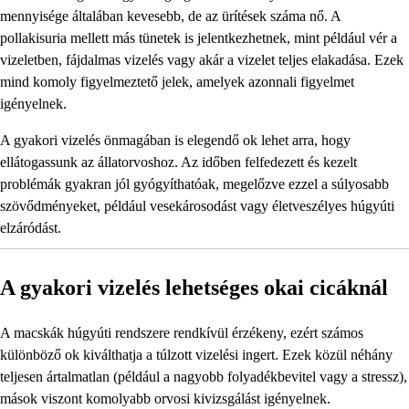
mennyisége általában kevesebb, de az ürítések száma nő. A
pollakisuria mellett más tünetek is jelentkezhetnek, mint például vér a
vizeletben, fájdalmas vizelés vagy akár a vizelet teljes elakadása. Ezek
mind komoly figyelmeztető jelek, amelyek azonnali figyelmet
igényelnek.
A gyakori vizelés önmagában is elegendő ok lehet arra, hogy
ellátogassunk az állatorvoshoz. Az időben felfedezett és kezelt
problémák gyakran jól gyógyíthatóak, megelőzve ezzel a súlyosabb
szövődményeket, például vesekárosodást vagy életveszélyes húgyúti
elzáródást.
A gyakori vizelés lehetséges okai cicáknál
A macskák húgyúti rendszere rendkívül érzékeny, ezért számos
különböző ok kiválthatja a túlzott vizelési ingert. Ezek közül néhány
teljesen ártalmatlan (például a nagyobb folyadékbevitel vagy a stressz),
mások viszont komolyabb orvosi kivizsgálást igényelnek.