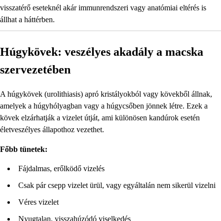
visszatérő eseteknél akár immunrendszeri vagy anatómiai eltérés is
állhat a háttérben.
Húgykövek: veszélyes akadály a macska
szervezetében
A húgykövek (urolithiasis) apró kristályokból vagy kövekből állnak,
amelyek a húgyhólyagban vagy a húgycsőben jönnek létre. Ezek a
kövek elzárhatják a vizelet útját, ami különösen kandúrok esetén
életveszélyes állapothoz vezethet.
Főbb tünetek:
Fájdalmas, erőlködő vizelés
Csak pár csepp vizelet ürül, vagy egyáltalán nem sikerül vizelni
Véres vizelet
Nyugtalan, visszahúzódó viselkedés