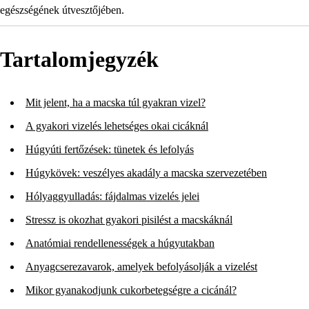
egészségének útvesztőjében.
Tartalomjegyzék
Mit jelent, ha a macska túl gyakran vizel?
A gyakori vizelés lehetséges okai cicáknál
Húgyúti fertőzések: tünetek és lefolyás
Húgykövek: veszélyes akadály a macska szervezetében
Hólyaggyulladás: fájdalmas vizelés jelei
Stressz is okozhat gyakori pisilést a macskáknál
Anatómiai rendellenességek a húgyutakban
Anyagcserezavarok, amelyek befolyásolják a vizelést
Mikor gyanakodjunk cukorbetegségre a cicánál?