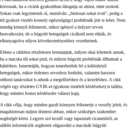
kórosnak, ha a cicánk gyakrabban látogatja az almot, mint szokott.
Sokan csak legyintenek rá, mondván: „biztosan sokat ivott”, pedig a
túl gyakori vizelés komoly egészségügyi problémák jele is lehet. Nem
mindig könnyű felismerni, mikor igényel a helyzet orvosi
beavatkozást, de a húgyúti betegségek cicáknál nem ritkák, és
elhanyagolva súlyos következményekhez vezethetnek.
Ebben a cikkben részletesen bemutatjuk, milyen okai lehetnek annak,
ha a macska túl sokat pisil, és milyen húgyúti problémák állhatnak a
háttérben. Ismertetjük, hogyan ismerhetőek fel a különböző
betegségek, mikor érdemes orvoshoz fordulni, valamint hasznos
otthoni tanácsokat is adunk a megelőzéshez és a kezeléshez. A cikk
végén egy részletes GYIK-et (gyakran ismételt kérdéseket) is találsz,
hogy minden fontos kérdésedre választ kapj.
A cikk célja, hogy minden gazdi könnyen felismerje a veszély jeleit, és
magabiztosan tudjon dönteni abban, mikor szükséges szakember
segítségét kérni. Legyen szó kezdő vagy tapasztalt cicatartóról, az
alábbi információk segítenek eligazodni a macskák húgyúti