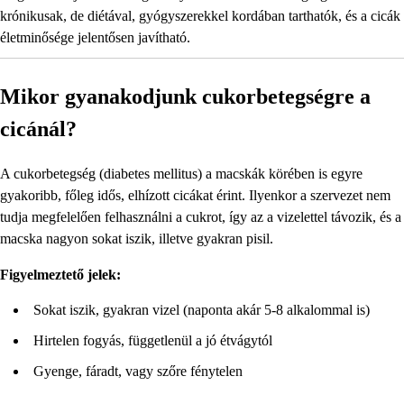
krónikusak, de diétával, gyógyszerekkel kordában tarthatók, és a cicák
életminősége jelentősen javítható.
Mikor gyanakodjunk cukorbetegségre a
cicánál?
A cukorbetegség (diabetes mellitus) a macskák körében is egyre
gyakoribb, főleg idős, elhízott cicákat érint. Ilyenkor a szervezet nem
tudja megfelelően felhasználni a cukrot, így az a vizelettel távozik, és a
macska nagyon sokat iszik, illetve gyakran pisil.
Figyelmeztető jelek:
Sokat iszik, gyakran vizel (naponta akár 5-8 alkalommal is)
Hirtelen fogyás, függetlenül a jó étvágytól
Gyenge, fáradt, vagy szőre fénytelen