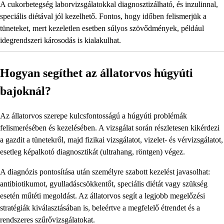
A cukorbetegség laborvizsgálatokkal diagnosztizálható, és inzulinnal,
speciális diétával jól kezelhető. Fontos, hogy időben felismerjük a
tüneteket, mert kezeletlen esetben súlyos szövődmények, például
idegrendszeri károsodás is kialakulhat.
Hogyan segíthet az állatorvos húgyúti
bajoknál?
Az állatorvos szerepe kulcsfontosságú a húgyúti problémák
felismerésében és kezelésében. A vizsgálat során részletesen kikérdezi
a gazdit a tünetekről, majd fizikai vizsgálatot, vizelet- és vérvizsgálatot,
esetleg képalkotó diagnosztikát (ultrahang, röntgen) végez.
A diagnózis pontosítása után személyre szabott kezelést javasolhat:
antibiotikumot, gyulladáscsökkentőt, speciális diétát vagy szükség
esetén műtéti megoldást. Az állatorvos segít a legjobb megelőzési
stratégiák kiválasztásában is, beleértve a megfelelő étrendet és a
rendszeres szűrővizsgálatokat.