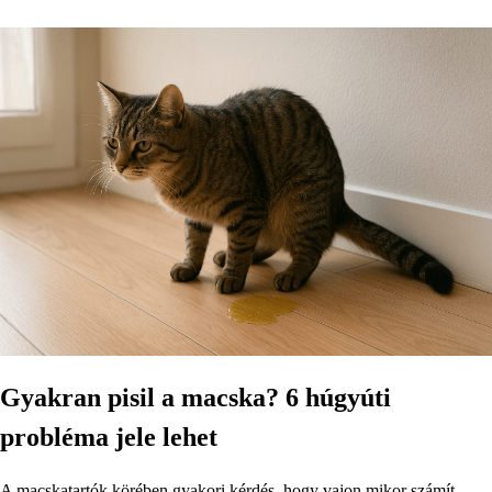
Gyakran pisil a macska? 6 húgyúti
probléma jele lehet
A macskatartók körében gyakori kérdés, hogy vajon mikor számít