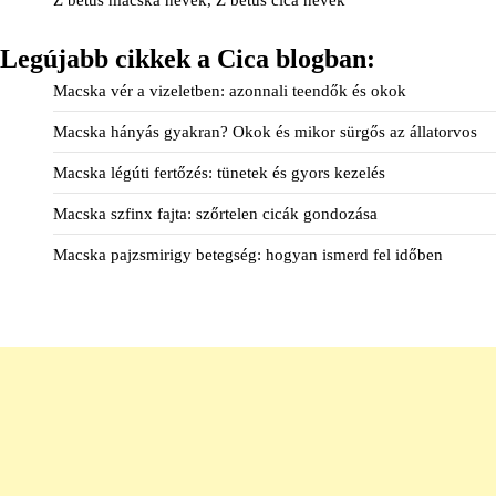
Z betűs macska nevek, Z betűs cica nevek
Legújabb cikkek a Cica blogban:
Macska vér a vizeletben: azonnali teendők és okok
Macska hányás gyakran? Okok és mikor sürgős az állatorvos
Macska légúti fertőzés: tünetek és gyors kezelés
Macska szfinx fajta: szőrtelen cicák gondozása
Macska pajzsmirigy betegség: hogyan ismerd fel időben