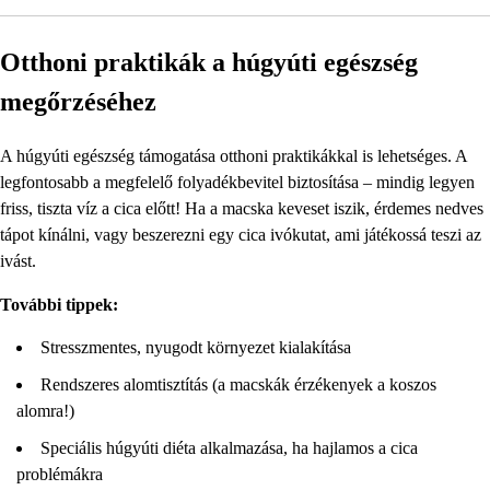
Otthoni praktikák a húgyúti egészség
megőrzéséhez
A húgyúti egészség támogatása otthoni praktikákkal is lehetséges. A
legfontosabb a megfelelő folyadékbevitel biztosítása – mindig legyen
friss, tiszta víz a cica előtt! Ha a macska keveset iszik, érdemes nedves
tápot kínálni, vagy beszerezni egy cica ivókutat, ami játékossá teszi az
ivást.
További tippek:
Stresszmentes, nyugodt környezet kialakítása
Rendszeres alomtisztítás (a macskák érzékenyek a koszos
alomra!)
Speciális húgyúti diéta alkalmazása, ha hajlamos a cica
problémákra