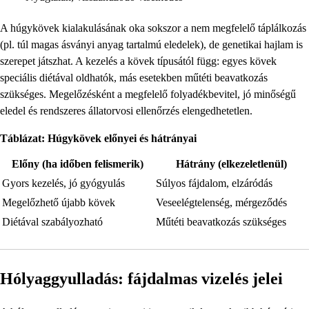
A húgykövek kialakulásának oka sokszor a nem megfelelő táplálkozás
(pl. túl magas ásványi anyag tartalmú eledelek), de genetikai hajlam is
szerepet játszhat. A kezelés a kövek típusától függ: egyes kövek
speciális diétával oldhatók, más esetekben műtéti beavatkozás
szükséges. Megelőzésként a megfelelő folyadékbevitel, jó minőségű
eledel és rendszeres állatorvosi ellenőrzés elengedhetetlen.
Táblázat: Húgykövek előnyei és hátrányai
Előny (ha időben felismerik)
Hátrány (elkezeletlenül)
Gyors kezelés, jó gyógyulás
Súlyos fájdalom, elzáródás
Megelőzhető újabb kövek
Veseelégtelenség, mérgeződés
Diétával szabályozható
Műtéti beavatkozás szükséges
Hólyaggyulladás: fájdalmas vizelés jelei