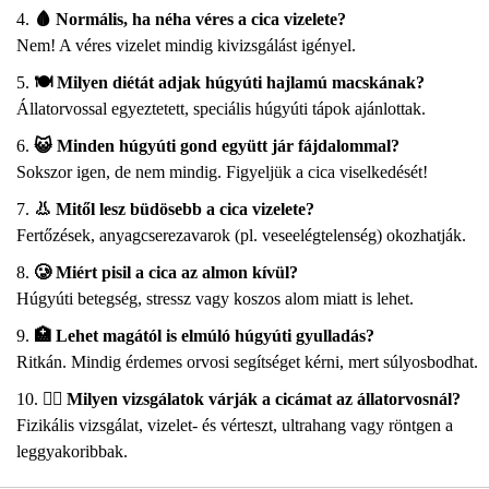
🩸 Normális, ha néha véres a cica vizelete?
Nem! A véres vizelet mindig kivizsgálást igényel.
🍽️ Milyen diétát adjak húgyúti hajlamú macskának?
Állatorvossal egyeztetett, speciális húgyúti tápok ajánlottak.
😺 Minden húgyúti gond együtt jár fájdalommal?
Sokszor igen, de nem mindig. Figyeljük a cica viselkedését!
👃 Mitől lesz büdösebb a cica vizelete?
Fertőzések, anyagcserezavarok (pl. veseelégtelenség) okozhatják.
🥲 Miért pisil a cica az almon kívül?
Húgyúti betegség, stressz vagy koszos alom miatt is lehet.
🏥 Lehet magától is elmúló húgyúti gyulladás?
Ritkán. Mindig érdemes orvosi segítséget kérni, mert súlyosbodhat.
👨‍⚕️ Milyen vizsgálatok várják a cicámat az állatorvosnál?
Fizikális vizsgálat, vizelet- és vérteszt, ultrahang vagy röntgen a
leggyakoribbak.