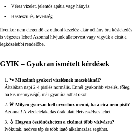
Véres vizelet, jelentős apátia vagy hányás
Hasfeszülés, levertség
Ilyenkor nem elegendő az otthoni kezelés: akár néhány óra késlekedés
is végzetes lehet! Azonnal hívjunk állatorvost vagy vigyük a cicát a
legközelebbi rendelőbe.
GYIK – Gyakran ismételt kérdések
🐾 Mi számít gyakori vizelésnek macskáknál?
Általában napi 2-4 pisilés normális. Ennél gyakoribb vizelés, főleg
ha kis mennyiségű, már gyanúra adhat okot.
🚨 Milyen gyorsan kell orvoshoz menni, ha a cica nem pisil?
Azonnal! A vizeletelakadás órák alatt életveszélyes lehet.
💧 Hogyan ösztönözhetem a cicámat több vízivásra?
Ivókutak, nedves táp és több itató alkalmazása segíthet.