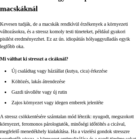
macskáknál
Kevesen tudják, de a macskák rendkívül érzékenyek a környezeti
változásokra, és a stressz komoly testi tüneteket, például gyakori
pisilést eredményezhet. Ez az ún. idiopátiás hólyaggyulladás egyik
legfőbb oka.
Mi válthat ki stresszt a cicáknál?
Új családtag vagy háziállat (kutya, cica) érkezése
Költözés, lakás átrendezése
Gazdi távolléte vagy új rutin
Zajos környezet vagy idegen emberek jelenléte
A stressz csökkentésére számtalan mód létezik: nyugodt, megszokott
környezet, feromonos párologtatók, minőségi időtöltés a cicával,
megfelelő menedékhely kialakítása. Ha a vizelési gondok stresszre
vezethetők vissza, a környezet optimalizálása és a gazdi türelme sokat