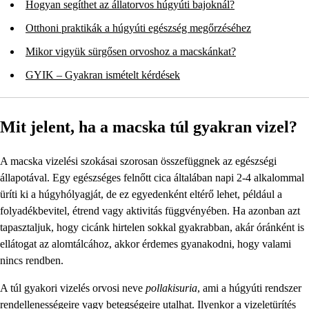
Hogyan segíthet az állatorvos húgyúti bajoknál?
Otthoni praktikák a húgyúti egészség megőrzéséhez
Mikor vigyük sürgősen orvoshoz a macskánkat?
GYIK – Gyakran ismételt kérdések
Mit jelent, ha a macska túl gyakran vizel?
A macska vizelési szokásai szorosan összefüggnek az egészségi
állapotával. Egy egészséges felnőtt cica általában napi 2-4 alkalommal
üríti ki a húgyhólyagját, de ez egyedenként eltérő lehet, például a
folyadékbevitel, étrend vagy aktivitás függvényében. Ha azonban azt
tapasztaljuk, hogy cicánk hirtelen sokkal gyakrabban, akár óránként is
ellátogat az alomtálcához, akkor érdemes gyanakodni, hogy valami
nincs rendben.
A túl gyakori vizelés orvosi neve
pollakisuria
, ami a húgyúti rendszer
rendellenességeire vagy betegségeire utalhat. Ilyenkor a vizeletürítés