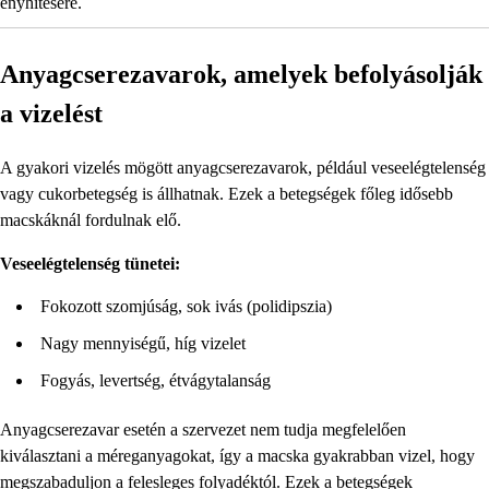
enyhítésére.
Anyagcserezavarok, amelyek befolyásolják
a vizelést
A gyakori vizelés mögött anyagcserezavarok, például veseelégtelenség
vagy cukorbetegség is állhatnak. Ezek a betegségek főleg idősebb
macskáknál fordulnak elő.
Veseelégtelenség tünetei:
Fokozott szomjúság, sok ivás (polidipszia)
Nagy mennyiségű, híg vizelet
Fogyás, levertség, étvágytalanság
Anyagcserezavar esetén a szervezet nem tudja megfelelően
kiválasztani a méreganyagokat, így a macska gyakrabban vizel, hogy
megszabaduljon a felesleges folyadéktól. Ezek a betegségek