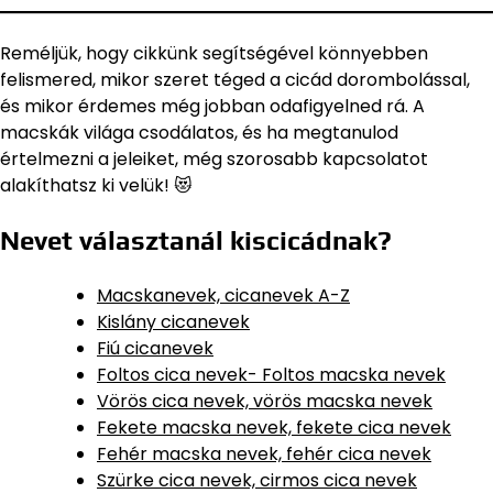
Reméljük, hogy cikkünk segítségével könnyebben
felismered, mikor szeret téged a cicád dorombolással,
és mikor érdemes még jobban odafigyelned rá. A
macskák világa csodálatos, és ha megtanulod
értelmezni a jeleiket, még szorosabb kapcsolatot
alakíthatsz ki velük! 😻
Nevet választanál kiscicádnak?
Macskanevek, cicanevek A-Z
Kislány cicanevek
Fiú cicanevek
Foltos cica nevek- Foltos macska nevek
Vörös cica nevek, vörös macska nevek
Fekete macska nevek, fekete cica nevek
Fehér macska nevek, fehér cica nevek
Szürke cica nevek, cirmos cica nevek