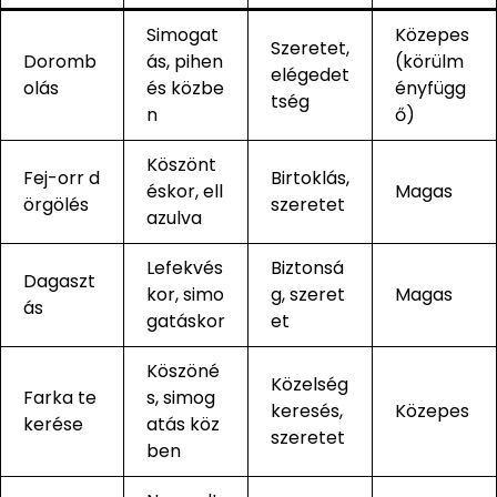
Simogat
Közepes
Szeretet,
Doromb
ás, pihen
(körülm
elégedet
olás
és közbe
ényfügg
tség
n
ő)
Köszönt
Fej-orr d
Birtoklás,
éskor, ell
Magas
örgölés
szeretet
azulva
Lefekvés
Biztonsá
Dagaszt
kor, simo
g, szeret
Magas
ás
gatáskor
et
Köszöné
Közelség
Farka te
s, simog
keresés,
Közepes
kerése
atás köz
szeretet
ben