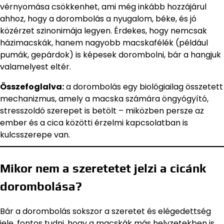
vérnyomása csökkenhet, ami még inkább hozzájárul
ahhoz, hogy a dorombolás a nyugalom, béke, és jó
közérzet szinonimája legyen. Érdekes, hogy nemcsak
házimacskák, hanem nagyobb macskafélék (például
pumák, gepárdok) is képesek dorombolni, bár a hangjuk
valamelyest eltér.
Összefoglalva:
a dorombolás egy biológiailag összetett
mechanizmus, amely a macska számára öngyógyító,
stresszoldó szerepet is betölt – miközben persze az
ember és a cica közötti érzelmi kapcsolatban is
kulcsszerepe van.
Mikor nem a szeretetet jelzi a cicánk
dorombolása?
Bár a dorombolás sokszor a szeretet és elégedettség
jele, fontos tudni, hogy a macskák más helyzetekben is