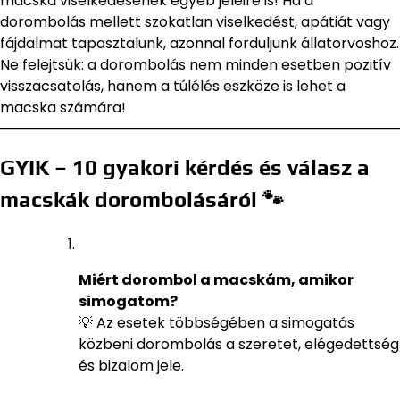
macska viselkedésének egyéb jeleire is! Ha a
dorombolás mellett szokatlan viselkedést, apátiát vagy
fájdalmat tapasztalunk, azonnal forduljunk állatorvoshoz.
Ne felejtsük: a dorombolás nem minden esetben pozitív
visszacsatolás, hanem a túlélés eszköze is lehet a
macska számára!
GYIK – 10 gyakori kérdés és válasz a
macskák dorombolásáról 🐾
Miért dorombol a macskám, amikor
simogatom?
💡 Az esetek többségében a simogatás
közbeni dorombolás a szeretet, elégedettség
és bizalom jele.