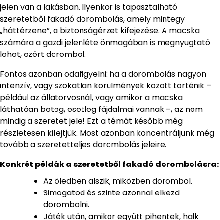
jelen van a lakásban. Ilyenkor is tapasztalható
szeretetből fakadó dorombolás, amely mintegy
„háttérzene”, a biztonságérzet kifejezése. A macska
számára a gazdi jelenléte önmagában is megnyugtató
lehet, ezért dorombol.
Fontos azonban odafigyelni: ha a dorombolás nagyon
intenzív, vagy szokatlan körülmények között történik –
például az állatorvosnál, vagy amikor a macska
láthatóan beteg, esetleg fájdalmai vannak –, az nem
mindig a szeretet jele! Ezt a témát később még
részletesen kifejtjük. Most azonban koncentráljunk még
tovább a szeretetteljes dorombolás jeleire.
Konkrét példák a szeretetből fakadó dorombolásra:
Az öledben alszik, miközben dorombol.
Simogatod és szinte azonnal elkezd
dorombolni.
Játék után, amikor együtt pihentek, halk