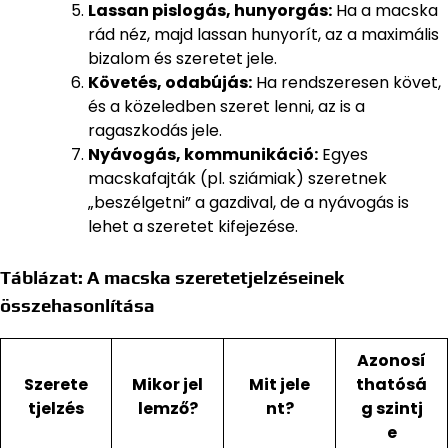
Lassan pislogás, hunyorgás:
Ha a macska
rád néz, majd lassan hunyorít, az a maximális
bizalom és szeretet jele.
Követés, odabújás:
Ha rendszeresen követ,
és a közeledben szeret lenni, az is a
ragaszkodás jele.
Nyávogás, kommunikáció:
Egyes
macskafajták (pl. sziámiak) szeretnek
„beszélgetni” a gazdival, de a nyávogás is
lehet a szeretet kifejezése.
Táblázat: A macska szeretetjelzéseinek
összehasonlítása
Azonosí
Szerete
Mikor jel
Mit jele
thatósá
tjelzés
lemző?
nt?
g szintj
e