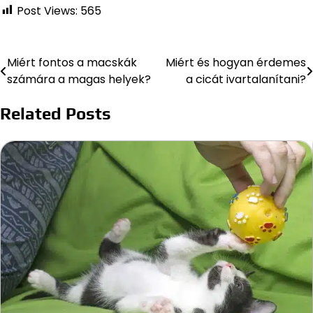
Post Views:
565
Miért fontos a macskák
Miért és hogyan érdemes
Bejegyzés
számára a magas helyek?
a cicát ivartalanítani?
navigáció
Related Posts