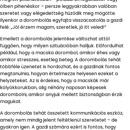
ölben pihenéskor – persze leggyakrabban valóban
szeretet vagy elégedettség húzódik meg mögötte.
Ilyenkor a dorombolás egyfajta visszacsatolás a gazdi
felé: „Jól érzem magam, szeretlek, jó itt veled!”
Emellett a dorombolás jelentése változhat attól
függően, hogy milyen szituációban halljuk. Előfordulhat
például, hogy a macska dorombol, amikor éhes vagy
amikor stresszes, esetleg beteg. A dorombolás tehát
többféle üzenetet is hordozhat, és a gazdinak fontos
megtanulnia, hogyan értelmezze helyesen ezeket a
helyzeteket. Az is érdekes, hogy a macskák már
kölyökkorukban, alig néhány naposan képesek
dorombolni, amikor anyjuk mellett biztonságban érzik
magukat.
A dorombolás tehát összetett kommunikációs eszköz,
amely nem mindig jelent feltétlenül szeretetet – de
gyakran igen. A gazdi számára ezért is fontos, hogy