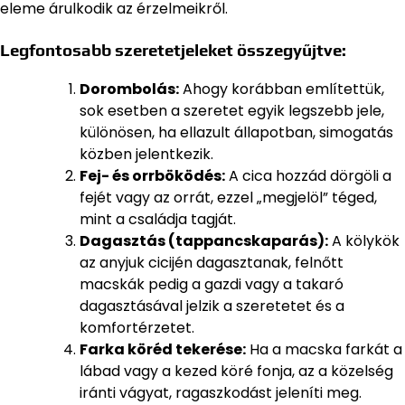
eleme árulkodik az érzelmeikről.
Legfontosabb szeretetjeleket összegyűjtve:
Dorombolás:
Ahogy korábban említettük,
sok esetben a szeretet egyik legszebb jele,
különösen, ha ellazult állapotban, simogatás
közben jelentkezik.
Fej- és orrböködés:
A cica hozzád dörgöli a
fejét vagy az orrát, ezzel „megjelöl” téged,
mint a családja tagját.
Dagasztás (tappancskaparás):
A kölykök
az anyjuk cicijén dagasztanak, felnőtt
macskák pedig a gazdi vagy a takaró
dagasztásával jelzik a szeretetet és a
komfortérzetet.
Farka köréd tekerése:
Ha a macska farkát a
lábad vagy a kezed köré fonja, az a közelség
iránti vágyat, ragaszkodást jeleníti meg.