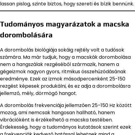
lassan pislog, szinte biztos, hogy szereti és bízik bennünk.
Tudományos magyarázatok a macska
dorombolására
A dorombolás biológiája sokáig rejtély volt a tudósok
számára. Ma már tudjuk, hogy a macskák dorombolása
nem a hangszálak rezgéséből származik, hanem a
gégeizmok nagyon gyors, ritmikus összehúzódásának
eredménye. Ezek az izmok másodpercenként 25-150
rezgést képesek produkálni, és ez adja a dorombolásra
jellemző, mély, dörmögő hangot.
A dorombolás frekvenciája jellemzően 25–150 Hz között
mozog, ami nemcsak hangosan hallható, hanem
vibrációként is érzékelhető a macska testében.
Érdekesség, hogy a tudományos kutatások szerint ezek
a frekvenciák kedvező hatással lehetnek mind a