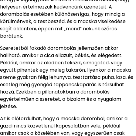
helyesen értelmezzük kedvencünk üzeneteit. A
dorombolás esetében különösen igaz, hogy mindig a
körülmények, a testbeszéd, és a macska viselkedése
segít eldönteni, éppen mit „mond” nekünk szőrös
barátunk.
Szeretetből fakadó dorombolás jellemzően akkor
hallható, amikor a cica ellazult, békés, és elégedett.
Például, amikor az öledben fekszik, simogatod, vagy
együtt pihentek egy meleg takarón. Ilyenkor a macska
szeme gyakran félig lehunyva, testtartása puha, laza, és
esetleg még gyengéd tappancskaparás is társulhat
hozzá. Ezekben a pillanatokban a dorombolás
egyértelműen a szeretet, a bizalom és a nyugalom
jelzése.
Az is előfordulhat, hogy a macska dorombol, amikor a
gazdi nincs közvetlenül kapcsolatban vele, például
amikor csak a közelében van, vagy egyszerűen csak