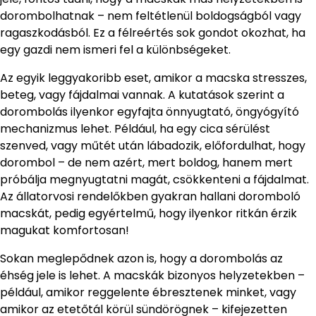
dorombolhatnak – nem feltétlenül boldogságból vagy
ragaszkodásból. Ez a félreértés sok gondot okozhat, ha
egy gazdi nem ismeri fel a különbségeket.
Az egyik leggyakoribb eset, amikor a macska stresszes,
beteg, vagy fájdalmai vannak. A kutatások szerint a
dorombolás ilyenkor egyfajta önnyugtató, öngyógyító
mechanizmus lehet. Például, ha egy cica sérülést
szenved, vagy műtét után lábadozik, előfordulhat, hogy
dorombol – de nem azért, mert boldog, hanem mert
próbálja megnyugtatni magát, csökkenteni a fájdalmat.
Az állatorvosi rendelőkben gyakran hallani doromboló
macskát, pedig egyértelmű, hogy ilyenkor ritkán érzik
magukat komfortosan!
Sokan meglepődnek azon is, hogy a dorombolás az
éhség jele is lehet. A macskák bizonyos helyzetekben –
például, amikor reggelente ébresztenek minket, vagy
amikor az etetőtál körül sündörögnek – kifejezetten