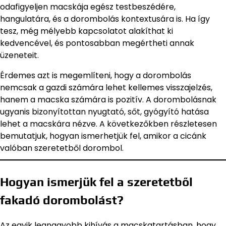
odafigyeljen macskája egész testbeszédére,
hangulatára, és a dorombolás kontextusára is. Ha így
tesz, még mélyebb kapcsolatot alakíthat ki
kedvencével, és pontosabban megértheti annak
üzeneteit.
Érdemes azt is megemlíteni, hogy a dorombolás
nemcsak a gazdi számára lehet kellemes visszajelzés,
hanem a macska számára is pozitív. A dorombolásnak
ugyanis bizonyítottan nyugtató, sőt, gyógyító hatása
lehet a macskára nézve. A következőkben részletesen
bemutatjuk, hogyan ismerhetjük fel, amikor a cicánk
valóban szeretetből dorombol.
Hogyan ismerjük fel a szeretetből
fakadó dorombolást?
Az egyik legnagyobb kihívás a macskatartásban, hogy