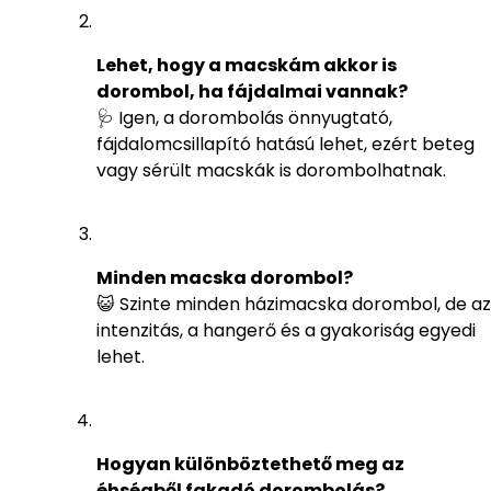
Lehet, hogy a macskám akkor is
dorombol, ha fájdalmai vannak?
🩺 Igen, a dorombolás önnyugtató,
fájdalomcsillapító hatású lehet, ezért beteg
vagy sérült macskák is dorombolhatnak.
Minden macska dorombol?
😺 Szinte minden házimacska dorombol, de az
intenzitás, a hangerő és a gyakoriság egyedi
lehet.
Hogyan különböztethető meg az
éhségből fakadó dorombolás?