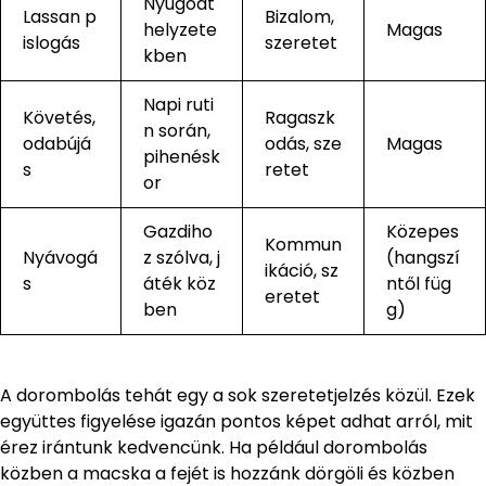
Nyugodt
Lassan p
Bizalom,
helyzete
Magas
islogás
szeretet
kben
Napi ruti
Követés,
Ragaszk
n során,
odabújá
odás, sze
Magas
pihenésk
s
retet
or
Gazdiho
Közepes
Kommun
Nyávogá
z szólva, j
(hangszí
ikáció, sz
s
áték köz
ntől füg
eretet
ben
g)
A dorombolás tehát egy a sok szeretetjelzés közül. Ezek
együttes figyelése igazán pontos képet adhat arról, mit
érez irántunk kedvencünk. Ha például dorombolás
közben a macska a fejét is hozzánk dörgöli és közben