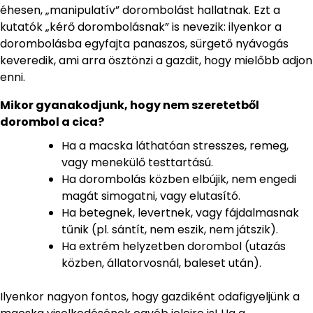
éhesen, „manipulatív” dorombolást hallatnak. Ezt a
kutatók „kérő dorombolásnak” is nevezik: ilyenkor a
dorombolásba egyfajta panaszos, sürgető nyávogás
keveredik, ami arra ösztönzi a gazdit, hogy mielőbb adjon
enni.
Mikor gyanakodjunk, hogy nem szeretetből
dorombol a cica?
Ha a macska láthatóan stresszes, remeg,
vagy menekülő testtartású.
Ha dorombolás közben elbújik, nem engedi
magát simogatni, vagy elutasító.
Ha betegnek, levertnek, vagy fájdalmasnak
tűnik (pl. sántít, nem eszik, nem játszik).
Ha extrém helyzetben dorombol (utazás
közben, állatorvosnál, baleset után).
Ilyenkor nagyon fontos, hogy gazdiként odafigyeljünk a