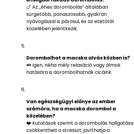
🍗 Az „éhes dorombolás” általában
sürgetőbb, panaszosabb, gyakran
nyávogással is párosul, és az etetőtál
közelében jelentkezik.
Dorombolhat a macska alvás közben is?
💤 Igen, néha mély relaxáció vagy álmok
hatására is dorombolhatnak cicáink.
Van egészségügyi előnye az ember
számára, ha a macska dorombol a
közelében?
❤️ Kutatások szerint a dorombolás hallgatása
csökkentheti a stresszt, javíthatja a