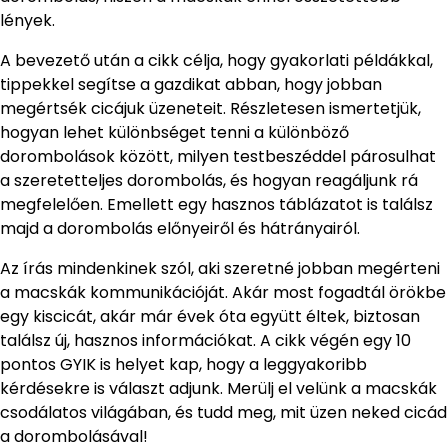
lények.
A bevezető után a cikk célja, hogy gyakorlati példákkal,
tippekkel segítse a gazdikat abban, hogy jobban
megértsék cicájuk üzeneteit. Részletesen ismertetjük,
hogyan lehet különbséget tenni a különböző
dorombolások között, milyen testbeszéddel párosulhat
a szeretetteljes dorombolás, és hogyan reagáljunk rá
megfelelően. Emellett egy hasznos táblázatot is találsz
majd a dorombolás előnyeiről és hátrányairól.
Az írás mindenkinek szól, aki szeretné jobban megérteni
a macskák kommunikációját. Akár most fogadtál örökbe
egy kiscicát, akár már évek óta együtt éltek, biztosan
találsz új, hasznos információkat. A cikk végén egy 10
pontos GYIK is helyet kap, hogy a leggyakoribb
kérdésekre is választ adjunk. Merülj el velünk a macskák
csodálatos világában, és tudd meg, mit üzen neked cicád
a dorombolásával!