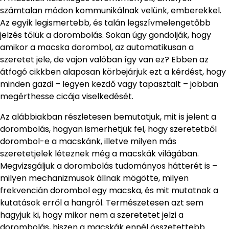
számtalan módon kommunikálnak velünk, emberekkel.
Az egyik legismertebb, és talán legszívmelengetőbb
jelzés tőlük a dorombolás. Sokan úgy gondolják, hogy
amikor a macska dorombol, az automatikusan a
szeretet jele, de vajon valóban így van ez? Ebben az
átfogó cikkben alaposan körbejárjuk ezt a kérdést, hogy
minden gazdi – legyen kezdő vagy tapasztalt – jobban
megérthesse cicája viselkedését.
Az alábbiakban részletesen bemutatjuk, mit is jelent a
dorombolás, hogyan ismerhetjük fel, hogy szeretetből
dorombol-e a macskánk, illetve milyen más
szeretetjelek léteznek még a macskák világában.
Megvizsgáljuk a dorombolás tudományos hátterét is –
milyen mechanizmusok állnak mögötte, milyen
frekvencián dorombol egy macska, és mit mutatnak a
kutatások erről a hangról. Természetesen azt sem
hagyjuk ki, hogy mikor nem a szeretetet jelzi a
dorombolás, hiszen a macskák ennél összetettebb