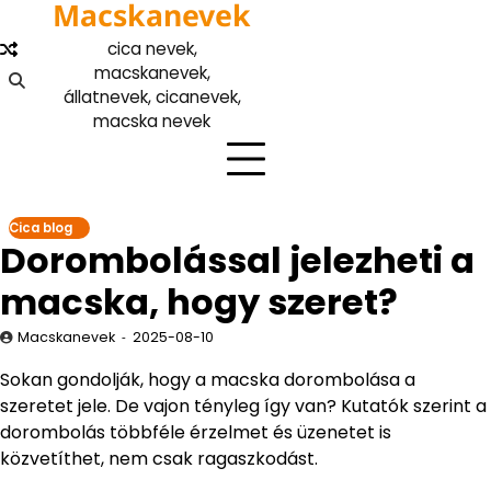
Macskanevek
Skip
to
cica nevek,
content
macskanevek,
állatnevek, cicanevek,
macska nevek
Cica blog
Dorombolással jelezheti a
macska, hogy szeret?
Macskanevek
2025-08-10
Sokan gondolják, hogy a macska dorombolása a
szeretet jele. De vajon tényleg így van? Kutatók szerint a
dorombolás többféle érzelmet és üzenetet is
közvetíthet, nem csak ragaszkodást.