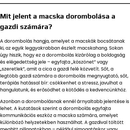
Mit jelent a macska dorombolása a
gazdi számára?
A dorombolás hangja, amelyet a macskák bocsátanak
ki, az egyik leggyakrabban észlelt macskahang. Sokan
úgy hiszik, hogy ez a dorombolás kizárólag a boldogság
és elégedettség jele – egyfajta „köszönet” vagy
„szeretlek”, amit a cica a gazdi felé közvetít. Sőt, a
legtöbb gazdi számára a dorombolás megnyugtató, sőt,
terápiás hatással bír: csökkenhet a stressz, javulhat a
hangulatunk, és erősödhet a kötődés a kedvencünkhöz.
Azonban a dorombolásnak ennél árnyaltabb jelentése is
lehet. A kutatások szerint a dorombolás egyfajta
kommunikációs eszköz a macska számára, amelyet
különböző helyzetekben használhat. A gazdival töltött
meghitt pillanatokban – például simogatáskor vagy