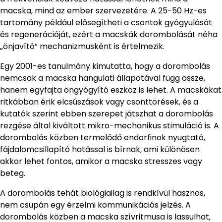
macska, mind az ember szervezetére. A 25-50 Hz-es
tartomány például elősegítheti a csontok gyógyulását
és regenerációját, ezért a macskák dorombolását néha
„önjavító” mechanizmusként is értelmezik.
Egy 2001-es tanulmány kimutatta, hogy a dorombolás
nemcsak a macska hangulati állapotával függ össze,
hanem egyfajta öngyógyító eszköz is lehet. A macskákat
ritkábban érik elcsúszások vagy csonttörések, és a
kutatók szerint ebben szerepet játszhat a dorombolás
rezgése által kiváltott mikro-mechanikus stimuláció is. A
dorombolás közben termelődő endorfinok nyugtató,
fájdalomcsillapító hatással is bírnak, ami különösen
akkor lehet fontos, amikor a macska stresszes vagy
beteg.
A dorombolás tehát biológiailag is rendkívül hasznos,
nem csupán egy érzelmi kommunikációs jelzés. A
dorombolás közben a macska szívritmusa is lassulhat,