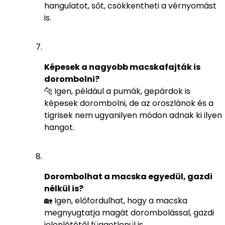
hangulatot, sőt, csökkentheti a vérnyomást
is.
Képesek a nagyobb macskafajták is
dorombolni?
🐆 Igen, például a pumák, gepárdok is
képesek dorombolni, de az oroszlánok és a
tigrisek nem ugyanilyen módon adnak ki ilyen
hangot.
Dorombolhat a macska egyedül, gazdi
nélkül is?
🏡 Igen, előfordulhat, hogy a macska
megnyugtatja magát dorombolással, gazdi
jelenlététől függetlenül is.