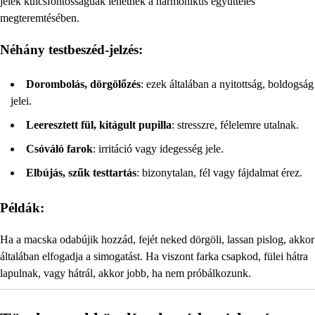
jelek kulcsfontosságúak lehetnek a harmonikus együttélés
megteremtésében.
Néhány testbeszéd-jelzés:
Dorombolás, dörgölőzés
: ezek általában a nyitottság, boldogság
jelei.
Leeresztett fül, kitágult pupilla
: stresszre, félelemre utalnak.
Csóváló farok
: irritáció vagy idegesség jele.
Elbújás, szűk testtartás
: bizonytalan, fél vagy fájdalmat érez.
Példák:
Ha a macska odabújik hozzád, fejét neked dörgöli, lassan pislog, akkor
általában elfogadja a simogatást. Ha viszont farka csapkod, fülei hátra
lapulnak, vagy hátrál, akkor jobb, ha nem próbálkozunk.