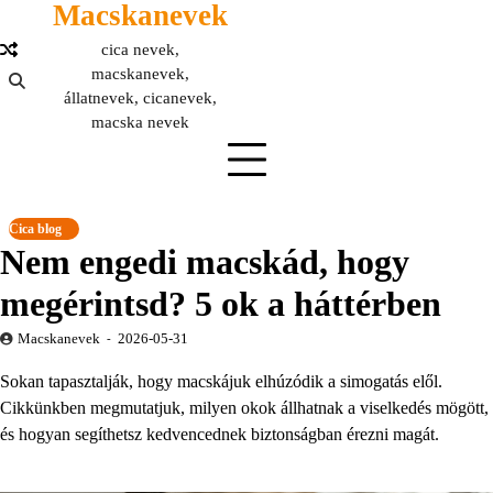
Macskanevek
Skip
to
cica nevek,
content
macskanevek,
állatnevek, cicanevek,
macska nevek
Cica blog
Nem engedi macskád, hogy
megérintsd? 5 ok a háttérben
Macskanevek
2026-05-31
Sokan tapasztalják, hogy macskájuk elhúzódik a simogatás elől.
Cikkünkben megmutatjuk, milyen okok állhatnak a viselkedés mögött,
és hogyan segíthetsz kedvencednek biztonságban érezni magát.