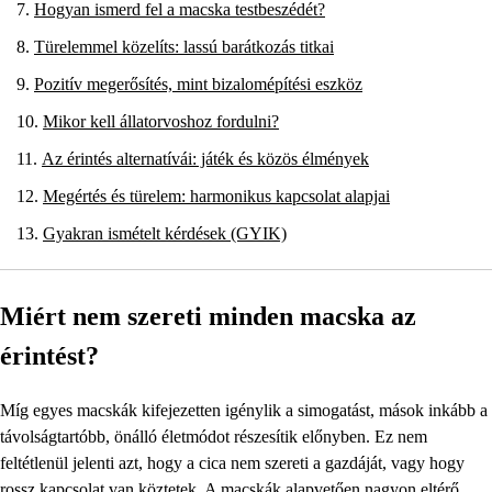
Hogyan ismerd fel a macska testbeszédét?
Türelemmel közelíts: lassú barátkozás titkai
Pozitív megerősítés, mint bizalomépítési eszköz
Mikor kell állatorvoshoz fordulni?
Az érintés alternatívái: játék és közös élmények
Megértés és türelem: harmonikus kapcsolat alapjai
Gyakran ismételt kérdések (GYIK)
Miért nem szereti minden macska az
érintést?
Míg egyes macskák kifejezetten igénylik a simogatást, mások inkább a
távolságtartóbb, önálló életmódot részesítik előnyben. Ez nem
feltétlenül jelenti azt, hogy a cica nem szereti a gazdáját, vagy hogy
rossz kapcsolat van köztetek. A macskák alapvetően nagyon eltérő