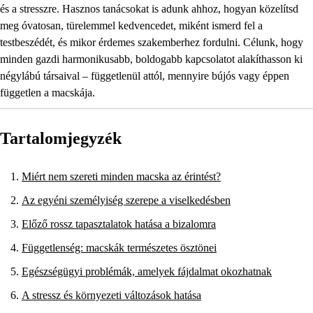
és a stresszre. Hasznos tanácsokat is adunk ahhoz, hogyan közelítsd
meg óvatosan, türelemmel kedvencedet, miként ismerd fel a
testbeszédét, és mikor érdemes szakemberhez fordulni. Célunk, hogy
minden gazdi harmonikusabb, boldogabb kapcsolatot alakíthasson ki
négylábú társaival – függetlenül attól, mennyire bújós vagy éppen
független a macskája.
Tartalomjegyzék
Miért nem szereti minden macska az érintést?
Az egyéni személyiség szerepe a viselkedésben
Előző rossz tapasztalatok hatása a bizalomra
Függetlenség: macskák természetes ösztönei
Egészségügyi problémák, amelyek fájdalmat okozhatnak
A stressz és környezeti változások hatása