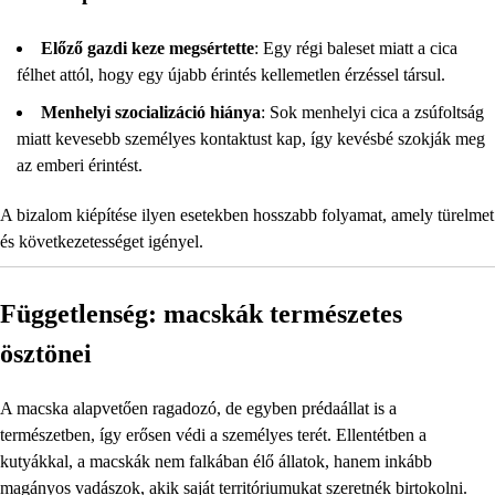
Előző gazdi keze megsértette
: Egy régi baleset miatt a cica
félhet attól, hogy egy újabb érintés kellemetlen érzéssel társul.
Menhelyi szocializáció hiánya
: Sok menhelyi cica a zsúfoltság
miatt kevesebb személyes kontaktust kap, így kevésbé szokják meg
az emberi érintést.
A bizalom kiépítése ilyen esetekben hosszabb folyamat, amely türelmet
és következetességet igényel.
Függetlenség: macskák természetes
ösztönei
A macska alapvetően ragadozó, de egyben prédaállat is a
természetben, így erősen védi a személyes terét. Ellentétben a
kutyákkal, a macskák nem falkában élő állatok, hanem inkább
magányos vadászok, akik saját territóriumukat szeretnék birtokolni.