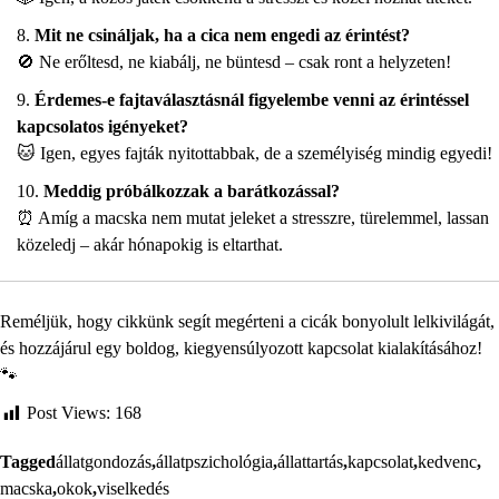
Mit ne csináljak, ha a cica nem engedi az érintést?
🚫 Ne erőltesd, ne kiabálj, ne büntesd – csak ront a helyzeten!
Érdemes-e fajtaválasztásnál figyelembe venni az érintéssel
kapcsolatos igényeket?
🐱 Igen, egyes fajták nyitottabbak, de a személyiség mindig egyedi!
Meddig próbálkozzak a barátkozással?
⏰ Amíg a macska nem mutat jeleket a stresszre, türelemmel, lassan
közeledj – akár hónapokig is eltarthat.
Reméljük, hogy cikkünk segít megérteni a cicák bonyolult lelkivilágát,
és hozzájárul egy boldog, kiegyensúlyozott kapcsolat kialakításához!
🐾
Post Views:
168
Tagged
állatgondozás
,
állatpszichológia
,
állattartás
,
kapcsolat
,
kedvenc
,
macska
,
okok
,
viselkedés