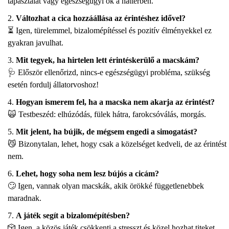
tapasztalat vagy egészségügyi ok a háttérben.
Változhat a cica hozzáállása az érintéshez idővel?
⏳ Igen, türelemmel, bizalomépítéssel és pozitív élményekkel ez
gyakran javulhat.
Mit tegyek, ha hirtelen lett érintéskerülő a macskám?
🩺 Először ellenőrizd, nincs-e egészségügyi probléma, szükség
esetén fordulj állatorvoshoz!
Hogyan ismerem fel, ha a macska nem akarja az érintést?
🙀 Testbeszéd: elhúzódás, fülek hátra, farokcsóválás, morgás.
Mit jelent, ha bújik, de mégsem engedi a simogatást?
😼 Bizonytalan, lehet, hogy csak a közelséget kedveli, de az érintést
nem.
Lehet, hogy soha nem lesz bújós a cicám?
🙄 Igen, vannak olyan macskák, akik örökké függetlenebbek
maradnak.
A játék segít a bizalomépítésben?
🎲 Igen, a közös játék csökkenti a stresszt és közel hozhat titeket.