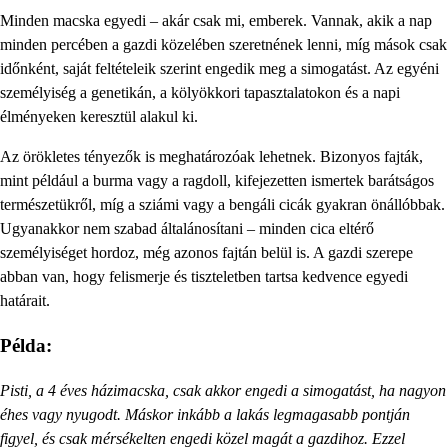
Minden macska egyedi – akár csak mi, emberek. Vannak, akik a nap
minden percében a gazdi közelében szeretnének lenni, míg mások csak
időnként, saját feltételeik szerint engedik meg a simogatást. Az egyéni
személyiség a genetikán, a kölyökkori tapasztalatokon és a napi
élményeken keresztül alakul ki.
Az örökletes tényezők is meghatározóak lehetnek. Bizonyos fajták,
mint például a burma vagy a ragdoll, kifejezetten ismertek barátságos
természetükről, míg a sziámi vagy a bengáli cicák gyakran önállóbbak.
Ugyanakkor nem szabad általánosítani – minden cica eltérő
személyiséget hordoz, még azonos fajtán belül is. A gazdi szerepe
abban van, hogy felismerje és tiszteletben tartsa kedvence egyedi
határait.
Példa:
Pisti, a 4 éves házimacska, csak akkor engedi a simogatást, ha nagyon
éhes vagy nyugodt. Máskor inkább a lakás legmagasabb pontján
figyel, és csak mérsékelten engedi közel magát a gazdihoz. Ezzel