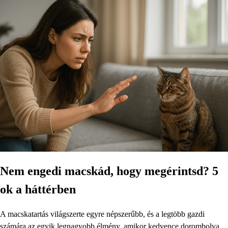
Nem engedi macskád, hogy megérintsd? 5
ok a háttérben
A macskatartás világszerte egyre népszerűbb, és a legtöbb gazdi
számára az egyik legnagyobb élmény, amikor kedvence dorombolva