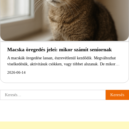
Macska öregedés jelei: mikor számít seniornak
A macskák öregedése lassan, észrevétlenül kezdődik. Megváltozhat
viselkedésük, aktivitásuk csökken, vagy többet alszanak. De mikor…
2026-06-14
Keresés: