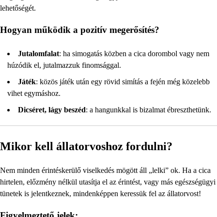
lehetőségét.
Hogyan működik a pozitív megerősítés?
Jutalomfalat
: ha simogatás közben a cica dorombol vagy nem
húzódik el, jutalmazzuk finomsággal.
Játék
: közös játék után egy rövid simítás a fején még közelebb
vihet egymáshoz.
Dicséret, lágy beszéd
: a hangunkkal is bizalmat ébreszthetünk.
Mikor kell állatorvoshoz fordulni?
Nem minden érintéskerülő viselkedés mögött áll „lelki” ok. Ha a cica
hirtelen, előzmény nélkül utasítja el az érintést, vagy más egészségügyi
tünetek is jelentkeznek, mindenképpen keressük fel az állatorvost!
Figyelmeztető jelek: