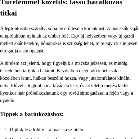
Türelemmel közelíts: lassú barátkozás
titkai
A legfontosabb szabály: soha ne erőltesd a kontaktust! A macskák saját
tempójukban nyitnak az ember felé. Egy új helyzetben vagy új gazdi
mellett akár hetekre, hónapokra is szükség lehet, mire egy cica teljesen
elfogadja a simogatást.
A türelem azt jelenti, hogy figyeljük a macska jelzéseit, és mindig
tiszteletben tartjuk a határait. Kezdetben elegendő lehet csak a
közelében lenni, halkan beszélni hozzá, vagy jutalomfalatot kínálni
neki. Idővel a legtöbb cica kíváncsi lesz, és közelebb merészkedik –
ilyenkor már próbálkozhatunk egy rövid simogatással a fején vagy a
nyakán.
Tippek a barátkozáshoz:
Üljünk le a földre – a macska szintjére.