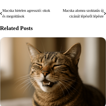
Macska hirtelen agresszió: okok
Macska alomra szoktatás új
Bejegyzés
és megoldások
cicánál lépésről lépésre
navigáció
Related Posts