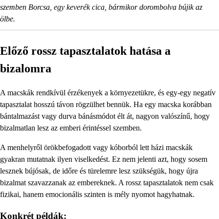
szemben Borcsa, egy keverék cica, bármikor dorombolva bújik az
ölbe.
Előző rossz tapasztalatok hatása a
bizalomra
A macskák rendkívül érzékenyek a környezetükre, és egy-egy negatív
tapasztalat hosszú távon rögzülhet bennük. Ha egy macska korábban
bántalmazást vagy durva bánásmódot élt át, nagyon valószínű, hogy
bizalmatlan lesz az emberi érintéssel szemben.
A menhelyről örökbefogadott vagy kóborból lett házi macskák
gyakran mutatnak ilyen viselkedést. Ez nem jelenti azt, hogy sosem
lesznek bújósak, de időre és türelemre lesz szükségük, hogy újra
bizalmat szavazzanak az embereknek. A rossz tapasztalatok nem csak
fizikai, hanem emocionális szinten is mély nyomot hagyhatnak.
Konkrét példák: