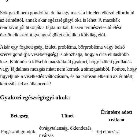
Sok gazdi nem gondol rá, de ha egy macska hirtelen elkezd elfordulni
az érintéstől, annak akár egészségügyi oka is lehet. A macskák
rendkívül jól titkolják a fájdalmukat, hiszen természetes túlélési
ösztöneik szerint gyengeségüket elrejtik a külvilág elől.
Akár egy fogbetegség, ízületi probléma, bőrprobléma vagy belső
szervi gond (pl. vesebetegség) is okozhatja, hogy a cica elutasítóbb
lesz. Különösen idősebb macskáknál gyakori, hogy ízületi gyulladás
vagy fájdalmas mozgás miatt nem kérnek a simogatásból. Fontos, hogy
figyeljünk a viselkedés változásaira, és ha tartósan elkerüli az érintést,
keressük fel az állatorvost!
Gyakori egészségügyi okok:
Érintésre adott
Betegség
Tünet
reakció
étvágytalanság, öklendezés,
Fogászati gondok
fej elhúzása
nyálzás