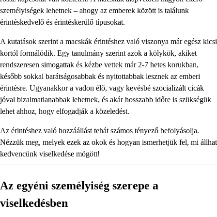
személyiségek lehetnek – ahogy az emberek között is találunk
érintéskedvelő és érintéskerülő típusokat.
A kutatások szerint a macskák érintéshez való viszonya már egész kicsi
kortól formálódik. Egy tanulmány szerint azok a kölykök, akiket
rendszeresen simogattak és kézbe vettek már 2-7 hetes korukban,
később sokkal barátságosabbak és nyitottabbak lesznek az emberi
érintésre. Ugyanakkor a vadon élő, vagy kevésbé szocializált cicák
jóval bizalmatlanabbak lehetnek, és akár hosszabb időre is szükségük
lehet ahhoz, hogy elfogadják a közeledést.
Az érintéshez való hozzáállást tehát számos tényező befolyásolja.
Nézzük meg, melyek ezek az okok és hogyan ismerhetjük fel, mi állhat
kedvencünk viselkedése mögött!
Az egyéni személyiség szerepe a
viselkedésben