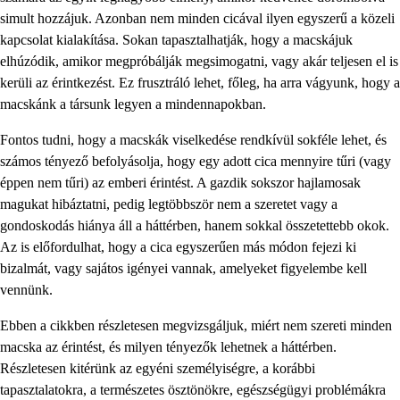
simult hozzájuk. Azonban nem minden cicával ilyen egyszerű a közeli
kapcsolat kialakítása. Sokan tapasztalhatják, hogy a macskájuk
elhúzódik, amikor megpróbálják megsimogatni, vagy akár teljesen el is
kerüli az érintkezést. Ez frusztráló lehet, főleg, ha arra vágyunk, hogy a
macskánk a társunk legyen a mindennapokban.
Fontos tudni, hogy a macskák viselkedése rendkívül sokféle lehet, és
számos tényező befolyásolja, hogy egy adott cica mennyire tűri (vagy
éppen nem tűri) az emberi érintést. A gazdik sokszor hajlamosak
magukat hibáztatni, pedig legtöbbször nem a szeretet vagy a
gondoskodás hiánya áll a háttérben, hanem sokkal összetettebb okok.
Az is előfordulhat, hogy a cica egyszerűen más módon fejezi ki
bizalmát, vagy sajátos igényei vannak, amelyeket figyelembe kell
vennünk.
Ebben a cikkben részletesen megvizsgáljuk, miért nem szereti minden
macska az érintést, és milyen tényezők lehetnek a háttérben.
Részletesen kitérünk az egyéni személyiségre, a korábbi
tapasztalatokra, a természetes ösztönökre, egészségügyi problémákra