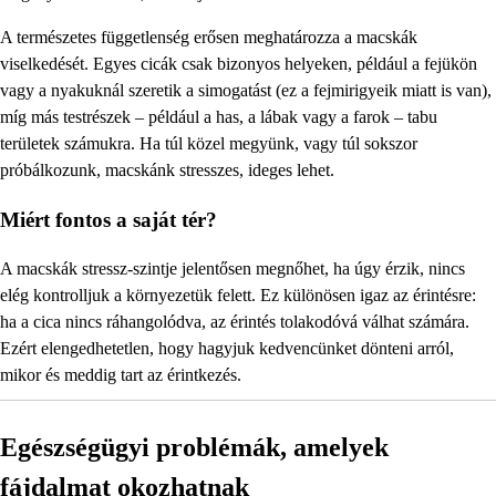
A természetes függetlenség erősen meghatározza a macskák
viselkedését. Egyes cicák csak bizonyos helyeken, például a fejükön
vagy a nyakuknál szeretik a simogatást (ez a fejmirigyeik miatt is van),
míg más testrészek – például a has, a lábak vagy a farok – tabu
területek számukra. Ha túl közel megyünk, vagy túl sokszor
próbálkozunk, macskánk stresszes, ideges lehet.
Miért fontos a saját tér?
A macskák stressz-szintje jelentősen megnőhet, ha úgy érzik, nincs
elég kontrolljuk a környezetük felett. Ez különösen igaz az érintésre:
ha a cica nincs ráhangolódva, az érintés tolakodóvá válhat számára.
Ezért elengedhetetlen, hogy hagyjuk kedvencünket dönteni arról,
mikor és meddig tart az érintkezés.
Egészségügyi problémák, amelyek
fájdalmat okozhatnak