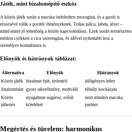
Játék, mint bizalomépítő eszköz
A közös játék során a macska önfeledten mozoghat, és a gazdi is
részesévé válik a pozitív élményeknek. Tollas pálca, labda, lézer –
mind-mind jó lehetőség a közös kapcsolódásra. Ezek során természetes
módon csökken a cica szorongása, és idővel nyitottabb lesz a
személyes kontaktusra is.
Előnyök és hátrányok táblázat:
Alternatíva
Előnyök
Hátrányok
Közös játék
bizalmat épít, örömteli
időigényes lehet
Jutalomfalat
gyors sikerélmény, motiváló
túlsúly kockázata
Közös
nyugalmat sugároz, erősít
nem minden macska
pihenés
köteléket
partner
Megértés és türelem: harmonikus