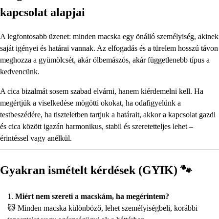
kapcsolat alapjai
A legfontosabb üzenet: minden macska egy önálló személyiség, akinek
saját igényei és határai vannak. Az elfogadás és a türelem hosszú távon
meghozza a gyümölcsét, akár ölbemászós, akár függetlenebb típus a
kedvencünk.
A cica bizalmát sosem szabad elvárni, hanem kiérdemelni kell. Ha
megértjük a viselkedése mögötti okokat, ha odafigyelünk a
testbeszédére, ha tiszteletben tartjuk a határait, akkor a kapcsolat gazdi
és cica között igazán harmonikus, stabil és szeretetteljes lehet –
érintéssel vagy anélkül.
Gyakran ismételt kérdések (GYIK) 🐾
Miért nem szereti a macskám, ha megérintem?
😺 Minden macska különböző, lehet személyiségbeli, korábbi