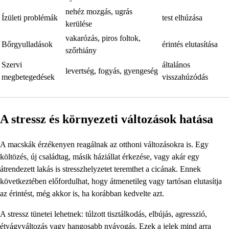
nehéz mozgás, ugrás
Ízületi problémák
test elhúzása
kerülése
vakarózás, piros foltok,
Bőrgyulladások
érintés elutasítása
szőrhiány
Szervi
általános
levertség, fogyás, gyengeség
megbetegedések
visszahúzódás
A stressz és környezeti változások hatása
A macskák érzékenyen reagálnak az otthoni változásokra is. Egy
költözés, új családtag, másik háziállat érkezése, vagy akár egy
átrendezett lakás is stresszhelyzetet teremthet a cicának. Ennek
következtében előfordulhat, hogy átmenetileg vagy tartósan elutasítja
az érintést, még akkor is, ha korábban kedvelte azt.
A stressz tünetei lehetnek: túlzott tisztálkodás, elbújás, agresszió,
étvágyváltozás vagy hangosabb nyávogás. Ezek a jelek mind arra