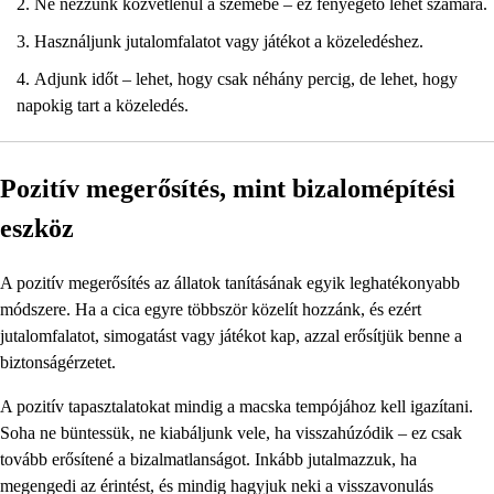
Ne nézzünk közvetlenül a szemébe – ez fenyegető lehet számára.
Használjunk jutalomfalatot vagy játékot a közeledéshez.
Adjunk időt – lehet, hogy csak néhány percig, de lehet, hogy
napokig tart a közeledés.
Pozitív megerősítés, mint bizalomépítési
eszköz
A pozitív megerősítés az állatok tanításának egyik leghatékonyabb
módszere. Ha a cica egyre többször közelít hozzánk, és ezért
jutalomfalatot, simogatást vagy játékot kap, azzal erősítjük benne a
biztonságérzetet.
A pozitív tapasztalatokat mindig a macska tempójához kell igazítani.
Soha ne büntessük, ne kiabáljunk vele, ha visszahúzódik – ez csak
tovább erősítené a bizalmatlanságot. Inkább jutalmazzuk, ha
megengedi az érintést, és mindig hagyjuk neki a visszavonulás