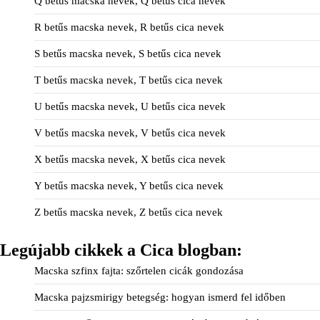
Q betűs macska nevek, Q betűs cica nevek
R betűs macska nevek, R betűs cica nevek
S betűs macska nevek, S betűs cica nevek
T betűs macska nevek, T betűs cica nevek
U betűs macska nevek, U betűs cica nevek
V betűs macska nevek, V betűs cica nevek
X betűs macska nevek, X betűs cica nevek
Y betűs macska nevek, Y betűs cica nevek
Z betűs macska nevek, Z betűs cica nevek
Legújabb cikkek a Cica blogban:
Macska szfinx fajta: szőrtelen cicák gondozása
Macska pajzsmirigy betegség: hogyan ismerd fel időben