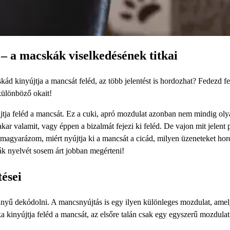
 – a macskák viselkedésének titkai
ád kinyújtja a mancsát feléd, az több jelentést is hordozhat? Fedezd fe
különböző okait!
jtja feléd a mancsát. Ez a cuki, apró mozdulat azonban nem mindig oly
 akar valamit, vagy éppen a bizalmát fejezi ki feléd. De vajon mit jelent
magyarázom, miért nyújtja ki a mancsát a cicád, milyen üzeneteket hor
ák nyelvét sosem árt jobban megérteni!
ései
nnyű dekódolni. A mancsnyújtás is egy ilyen különleges mozdulat, ame
a kinyújtja feléd a mancsát, az elsőre talán csak egy egyszerű mozdula