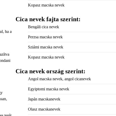
Kopasz macska nevek
Cica nevek fajta szerint:
Bengáli cica nevek
ul, ha a
Perzsa macska nevek
Sziámi macska nevek
azítva
Kopasz macska nevek
mondani
Cica nevek ország szerint:
Angol macska nevek, angol cicanevek
Egyiptomi macska nevek
gy
ssan,
Japán macskanevek
Olasz macskanevek
s terét,