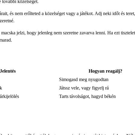
 további közelséget.
rait, és nem erőlteted a közelséget vagy a játékot. Adj neki időt és tere
zeretné.
macska jelzi, hogy jelenleg nem szeretne zavarva lenni. Ha ezt tisztele
 marad.
Jelentés
Hogyan reagálj?
Simogasd meg nyugodtan
ék
Játssz vele, vagy figyelj rá
rkijelölés
Tarts távolságot, hagyd békén