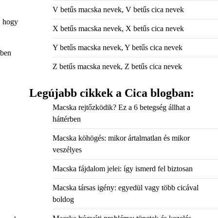
V betűs macska nevek, V betűs cica nevek
t, hogy
X betűs macska nevek, X betűs cica nevek
Y betűs macska nevek, Y betűs cica nevek
tben
Z betűs macska nevek, Z betűs cica nevek
Legújabb cikkek a Cica blogban:
Macska rejtőzködik? Ez a 6 betegség állhat a
háttérben
Macska köhögés: mikor ártalmatlan és mikor
veszélyes
Macska fájdalom jelei: így ismerd fel biztosan
Macska társas igény: egyedül vagy több cicával
boldog