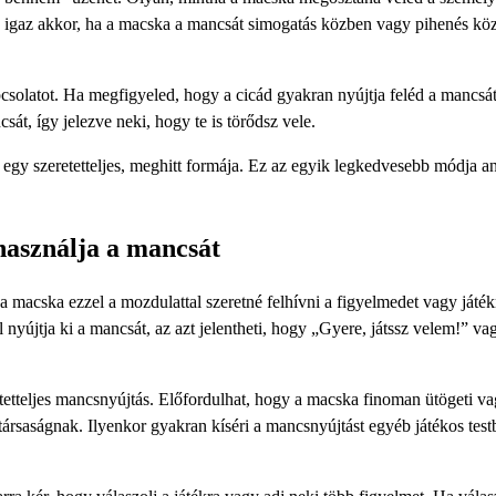
n igaz akkor, ha a macska a mancsát simogatás közben vagy pihenés kö
csolatot. Ha megfigyeled, hogy a cicád gyakran nyújtja feléd a mancsát
t, így jelezve neki, hogy te is törődsz vele.
 egy szeretetteljes, meghitt formája. Ez az egyik legkedvesebb módja a
használja a mancsát
 macska ezzel a mozdulattal szeretné felhívni a figyelmedet vagy játék
nyújtja ki a mancsát, az azt jelentheti, hogy „Gyere, játssz velem!” va
etteljes mancsnyújtás. Előfordulhat, hogy a macska finoman ütögeti vag
rsaságnak. Ilyenkor gyakran kíséri a mancsnyújtást egyéb játékos testb