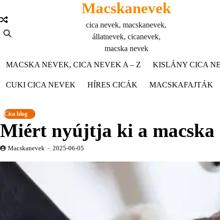
Macskanevek
Skip
to
cica nevek, macskanevek,
content
állatnevek, cicanevek,
macska nevek
MACSKA NEVEK, CICA NEVEK A – Z
KISLÁNY CICA NE
CUKI CICA NEVEK
HÍRES CICÁK
MACSKAFAJTÁK
Cica blog
Miért nyújtja ki a macska
Macskanevek
2025-06-05