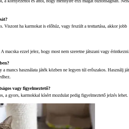
, a környezettől és attól, hogy mennyire érzi magát biztonságban. Néh
sát?
. Viszont ha karmokat is előhúz, vagy feszült a testtartása, akkor jobb
t. A macska ezzel jelez, hogy most nem szeretne játszani vagy érintkezni
zben?
y a mancs használata játék közben ne legyen túl erőszakos. Használj já
edhez.
ságos vagy figyelmeztető?
s, a gyors, karmokkal kísért mozdulat pedig figyelmeztető jelzés lehet.