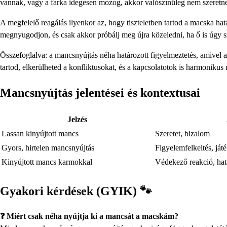
vannak, vagy a farka idegesen mozog, akkor valószínűleg nem szeretne
A megfelelő reagálás ilyenkor az, hogy tiszteletben tartod a macska hatá
megnyugodjon, és csak akkor próbálj meg újra közeledni, ha ő is úgy s
Összefoglalva: a mancsnyújtás néha határozott figyelmeztetés, amivel a 
tartod, elkerülheted a konfliktusokat, és a kapcsolatotok is harmonikus
Mancsnyújtás jelentései és kontextusai
Jelzés
Lassan kinyújtott mancs
Szeretet, bizalom
Gyors, hirtelen mancsnyújtás
Figyelemfelkeltés, ját
Kinyújtott mancs karmokkal
Védekező reakció, hatá
Gyakori kérdések (GYIK) 🐾
❓ Miért csak néha nyújtja ki a mancsát a macskám?