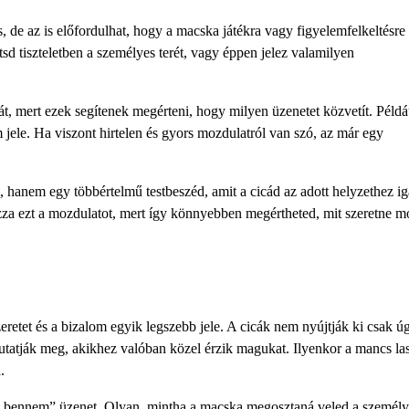
s, de az is előfordulhat, hogy a macska játékra vagy figyelemfelkeltésre
tsd tiszteletben a személyes terét, vagy éppen jelez valamilyen
t, mert ezek segítenek megérteni, hogy milyen üzenetet közvetít. Példá
 jele. Ha viszont hirtelen és gyors mozdulatról van szó, az már egy
 hanem egy többértelmű testbeszéd, amit a cicád az adott helyzethez ig
za ezt a mozdulatot, mert így könnyebben megértheted, mit szeretne 
retet és a bizalom egyik legszebb jele. A cicák nem nyújtják ki csak ú
tatják meg, akikhez valóban közel érzik magukat. Ilyenkor a mancs la
.
z bennem” üzenet. Olyan, mintha a macska megosztaná veled a személye