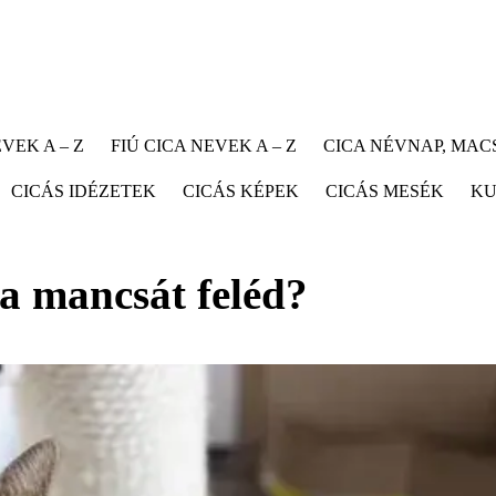
VEK A – Z
FIÚ CICA NEVEK A – Z
CICA NÉVNAP, MA
CICÁS IDÉZETEK
CICÁS KÉPEK
CICÁS MESÉK
KU
 a mancsát feléd?