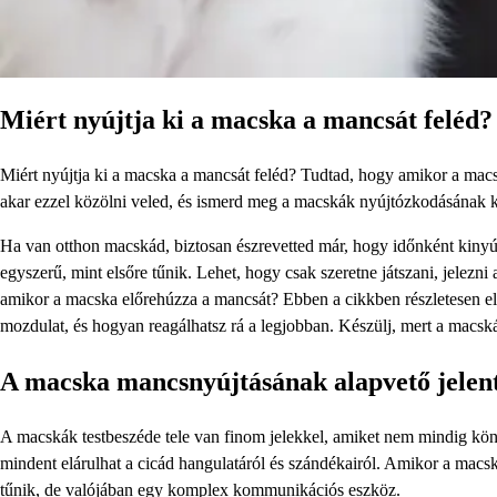
Miért nyújtja ki a macska a mancsát feléd?
Miért nyújtja ki a macska a mancsát feléd? Tudtad, hogy amikor a macsk
akar ezzel közölni veled, és ismerd meg a macskák nyújtózkodásának 
Ha van otthon macskád, biztosan észrevetted már, hogy időnként kinyú
egyszerű, mint elsőre tűnik. Lehet, hogy csak szeretne játszani, jelezni
amikor a macska előrehúzza a mancsát? Ebben a cikkben részletesen el
mozdulat, és hogyan reagálhatsz rá a legjobban. Készülj, mert a macsk
A macska mancsnyújtásának alapvető jelent
A macskák testbeszéde tele van finom jelekkel, amiket nem mindig kö
mindent elárulhat a cicád hangulatáról és szándékairól. Amikor a macsk
tűnik, de valójában egy komplex kommunikációs eszköz.