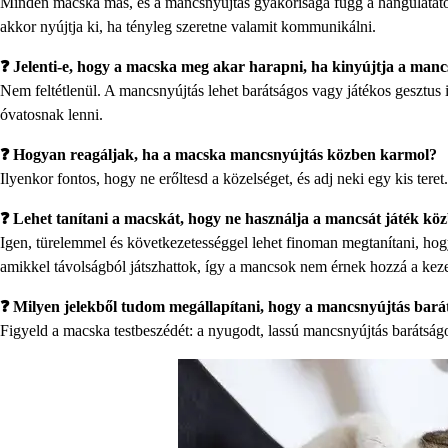
Minden macska más, és a mancsnyújtás gyakorisága függ a hangulatától
akkor nyújtja ki, ha tényleg szeretne valamit kommunikálni.
❓ Jelenti-e, hogy a macska meg akar harapni, ha kinyújtja a manc
Nem feltétlenül. A mancsnyújtás lehet barátságos vagy játékos gesztus is
óvatosnak lenni.
❓ Hogyan reagáljak, ha a macska mancsnyújtás közben karmol?
Ilyenkor fontos, hogy ne erőltesd a közelséget, és adj neki egy kis tere
❓ Lehet tanítani a macskát, hogy ne használja a mancsát játék kö
Igen, türelemmel és következetességgel lehet finoman megtanítani, hog
amikkel távolságból játszhattok, így a mancsok nem érnek hozzá a kez
❓ Milyen jelekből tudom megállapítani, hogy a mancsnyújtás barát
Figyeld a macska testbeszédét: a nyugodt, lassú mancsnyújtás barátságo