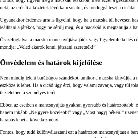
Fontos, hogy figyeld meg a macskád reakcióit, mert ezzel a gesztussal a
neki, az erősíti a köztetek lévő kapcsolatot, és boldoggá teszi a cicádat.
Ugyanakkor érdemes arra is ügyelni, hogy ha a macska túl hevesen ha
leállítani a játékot, hogy ne sérülj meg, és a macskád is megtanulja a ha
Összefoglalva: a macska mancsnyújtása játék vagy figyelemfelkeltés c
mondja: „Veled akarok lenni, játszani szeretnék!”
Önvédelem és határok kijelölése
Nem mindig jelent barátságos szándékot, amikor a macska kinyújtja a 
eszköze is lehet. Ha a cicád úgy érzi, hogy valami zavarja, vagy túl tol
tiszteletben a személyes terét.
Ebben az esetben a mancsnyújtás gyakran gyorsabb és határozottabb, és
hanem inkább „Ne gyere közelebb!” vagy „Most hagyj békén!” üzenete
harapás lehet a következmény.
Fontos, hogy tudd különválasztani ezt a határozott mancsnyújtást a barát