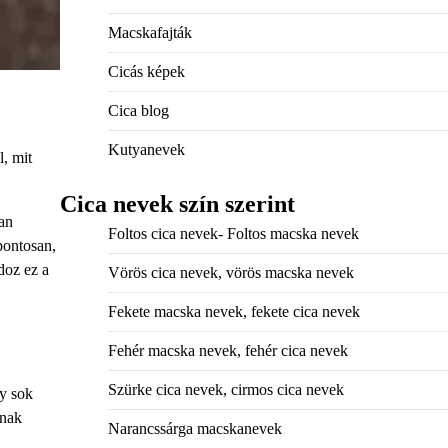
Macskafajták
Cicás képek
Cica blog
Kutyanevek
l, mit
Cica nevek szín szerint
an
Foltos cica nevek- Foltos macska nevek
 pontosan,
doz ez a
Vörös cica nevek, vörös macska nevek
Fekete macska nevek, fekete cica nevek
Fehér macska nevek, fehér cica nevek
Szürke cica nevek, cirmos cica nevek
ly sok
tnak
Narancssárga macskanevek