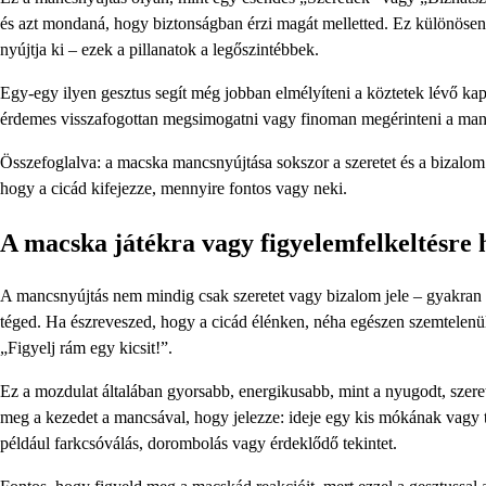
és azt mondaná, hogy biztonságban érzi magát melletted. Ez különöse
nyújtja ki – ezek a pillanatok a legőszintébbek.
Egy-egy ilyen gesztus segít még jobban elmélyíteni a köztetek lévő kap
érdemes visszafogottan megsimogatni vagy finoman megérinteni a mancsá
Összefoglalva: a macska mancsnyújtása sokszor a szeretet és a bizalom
hogy a cicád kifejezze, mennyire fontos vagy neki.
A macska játékra vagy figyelemfelkeltésre 
A mancsnyújtás nem mindig csak szeretet vagy bizalom jele – gyakran a
téged. Ha észreveszed, hogy a cicád élénken, néha egészen szemtelenül 
„Figyelj rám egy kicsit!”.
Ez a mozdulat általában gyorsabb, energikusabb, mint a nyugodt, szeret
meg a kezedet a mancsával, hogy jelezze: ideje egy kis mókának vagy tá
például farkcsóválás, dorombolás vagy érdeklődő tekintet.