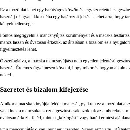
Ez a mozdulat lehet egy barátságos köszöntés, egy szeretetteljes gesztu
használja. Ugyanakkor néha egy határozott jelzés is lehet arra, hogy tar
kényelmetlenséget.
Fontos megfigyelni a mancsnyújtás körülményeit és a macska testtartásá
mancs lassan és óvatosan érkezik, az általában a bizalom és a nyugalom
figyelmeztetés lehet.
Összefoglalva, a macska mancsnyújtása nem egyetlen jelentésű gesztus,
használ. Érdemes figyelmesen követni, hogy mikor és hogyan alkalmaz
neked.
Szeretet és bizalom kifejezése
Amikor a macska kinyújtja feléd a mancsát, gyakran ez a mozdulat a sze
valakinek a mancsukat – ezt a gesztust csak azoknak az embereknek mu
óvatosan érkezik feléd, mintha „kézfogást” vagy baráti érintést ajánlana
Ez a mancsnyújtás olyan, mint egy csendes „Szeretlek” vagy „Bízhats