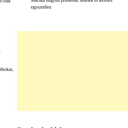
Macska húgyúti probléma: tünetek és kezelés
a csak
egyszerűen
.
tékokat,