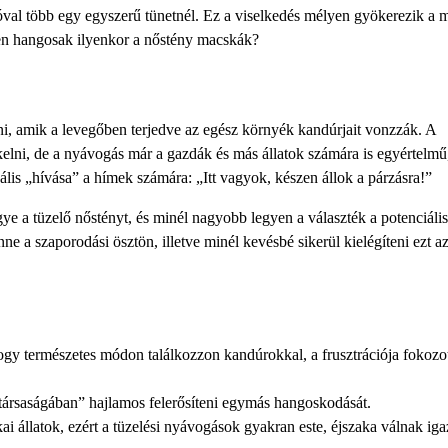
 jóval több egy egyszerű tünetnél. Ez a viselkedés mélyen gyökerezik a 
yen hangosak ilyenkor a nőstény macskák?
i, amik a levegőben terjedve az egész környék kandúrjait vonzzák. A
lni, de a nyávogás már a gazdák és más állatok számára is egyértelmű,
lis „hívása” a hímek számára: „Itt vagyok, készen állok a párzásra!”
e a tüzelő nőstényt, és minél nagyobb legyen a választék a potenciális
 a szaporodási ösztön, illetve minél kevésbé sikerül kielégíteni ezt az
ogy természetes módon találkozzon kandúrokkal, a frusztrációja fokozo
ársaságában” hajlamos felerősíteni egymás hangoskodását.
i állatok, ezért a tüzelési nyávogások gyakran este, éjszaka válnak ig