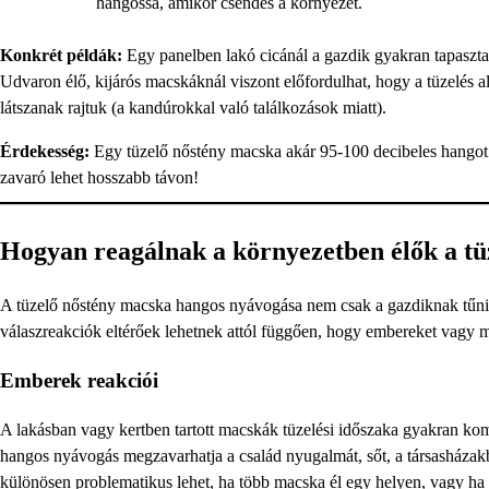
hangossá, amikor csendes a környezet.
Konkrét példák:
Egy panelben lakó cicánál a gazdik gyakran tapaszta
Udvaron élő, kijárós macskáknál viszont előfordulhat, hogy a tüzelés a
látszanak rajtuk (a kandúrokkal való találkozások miatt).
Érdekesség:
Egy tüzelő nőstény macska akár 95-100 decibeles hangot i
zavaró lehet hosszabb távon!
Hogyan reagálnak a környezetben élők a t
A tüzelő nőstény macska hangos nyávogása nem csak a gazdiknak tűnik 
válaszreakciók eltérőek lehetnek attól függően, hogy embereket vagy m
Emberek reakciói
A lakásban vagy kertben tartott macskák tüzelési időszaka gyakran komo
hangos nyávogás megzavarhatja a család nyugalmát, sőt, a társasházak
különösen problematikus lehet, ha több macska él egy helyen, vagy ha 