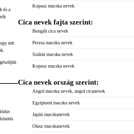
Kopasz macska nevek
k és a
zzék
Cica nevek fajta szerint:
Bengáli cica nevek
k
Perzsa macska nevek
hogy mit
ak.
Sziámi macska nevek
gészítjük
Kopasz macska nevek
Cica nevek ország szerint:
Angol macska nevek, angol cicanevek
Egyiptomi macska nevek
riódus
Japán macskanevek
ztartás
Olasz macskanevek