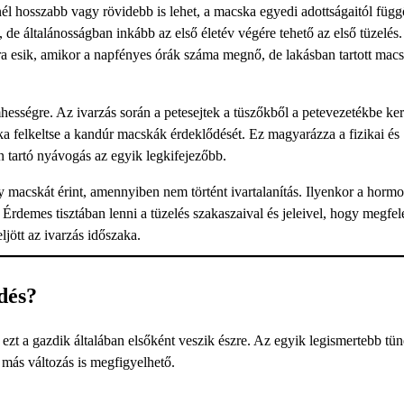
nél hosszabb vagy rövidebb is lehet, a macska egyedi adottságaitól függ
de általánosságban inkább az első életév végére tehető az első tüzelés.
ra esik, amikor a napfényes órák száma megnő, de lakásban tartott mac
mhességre. Az ivarzás során a petesejtek a tüszőkből a petevezetékbe ker
 felkeltse a kandúr macskák érdeklődését. Ez magyarázza a fizikai és
n tartó nyávogás az egyik legkifejezőbb.
 macskát érint, amennyiben nem történt ivartalanítás. Ilyenkor a horm
 Érdemes tisztában lenni a tüzelés szakaszaival és jeleivel, hogy megfel
ljött az ivarzás időszaka.
edés?
zt a gazdik általában elsőként veszik észre. Az egyik legismertebb tüne
 más változás is megfigyelhető.