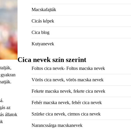
Macskafajták
Cicás képek
Cica blog
Kutyanevek
Cica nevek szín szerint
talják,
Foltos cica nevek- Foltos macska nevek
s gyakran
Vörös cica nevek, vörös macska nevek
hatják.
Fekete macska nevek, fekete cica nevek
á.
Fehér macska nevek, fehér cica nevek
gás az
Szürke cica nevek, cirmos cica nevek
ás állatok
ak
Narancssárga macskanevek