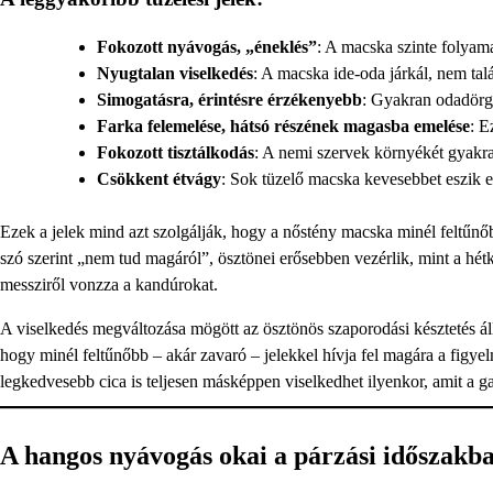
Fokozott nyávogás, „éneklés”
: A macska szinte folya
Nyugtalan viselkedés
: A macska ide-oda járkál, nem talá
Simogatásra, érintésre érzékenyebb
: Gyakran odadörg
Farka felemelése, hátsó részének magasba emelése
: E
Fokozott tisztálkodás
: A nemi szervek környékét gyakra
Csökkent étvágy
: Sok tüzelő macska kevesebbet eszik 
Ezek a jelek mind azt szolgálják, hogy a nőstény macska minél feltűnőb
szó szerint „nem tud magáról”, ösztönei erősebben vezérlik, mint a h
messziről vonzza a kandúrokat.
A viselkedés megváltozása mögött az ösztönös szaporodási késztetés áll. 
hogy minél feltűnőbb – akár zavaró – jelekkel hívja fel magára a figye
legkedvesebb cica is teljesen másképpen viselkedhet ilyenkor, amit a g
A hangos nyávogás okai a párzási időszakb