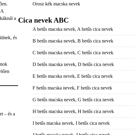
ően.
Orosz kék macska nevek
 A
skáknál a
Cica nevek ABC
A betűs macska nevek, A betűs cica nevek
ülnek, és
B betűs macska nevek, B betűs cica nevek
C betűs macska nevek, C betűs cica nevek
onok
D betűs macska nevek, D betűs cica nevek
elően
E betűs macska nevek, E betűs cica nevek
F betűs macska nevek, F betűs cica nevek
G betűs macska nevek, G betűs cica nevek
H betűs macska nevek, H betűs cica nevek
t – és a
I betűs macska nevek, I betűs cica nevek
J betűs macska nevek, J betűs cica nevek