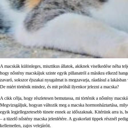
A macskák különleges, misztikus állatok, akiknek viselkedése néha tel
hogy nőstény macskájuk szinte egyik pillanatról a másikra elkezd hang
zavaró, sokszor éjszakai nyugalmat is megzavarja, ráadásul a lakásban
De miért történik mindez, és mit próbál ilyenkor jelezni a macska?
A cikk célja, hogy részletesen bemutassa, mi történik a nőstény macskáv
Megvizsgáljuk, hogyan változik meg a macska hormonháztartása, milyen v
egyik legjellegzetesebb tünete ennek az időszaknak. Kitérünk arra is
– a tüzelő nőstény macska jelenlétére. A gyakorlati tippek résznél pedi
kellemetlen, zajos velejáróit.