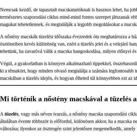
Nemcsak kezdő, de tapasztalt macskatartóknak is hasznos lehet, ha j
természetes szaporodási ciklus mind-mind fontos szerepet játszanak eb
magukat tehetetlennek, és megtalálják a legjobb megoldásokat a macská
A nőstény macskák tüzelési időszaka évezredek óta meghatározza a házi
ösztöneiben kevés különbség van, ezért a tüzelés jelei és a velejáró 
tehetünk, ha zavaróvá válik a macska hangoskodása, milyen előnyei és
Végül, a gyakorlatban is könnyen alkalmazható tippekkel, összehasonlí
ki a témakört, hogy minden olvasó megtalálja a számára legfontosabb in
macskában a tüzelés idején, és hogyan élheted túl könnyebben ezt az id
Mi történik a nőstény macskával a tüzelés a
A
tüzelés
, vagy más néven ivarzás, a nőstény macska szaporodási ciklu
általában évente többször is előfordul, különösen akkor, ha a macska ne
változása; ilyenkor az ösztrogén szint jelentősen megemelkedik, amely kü