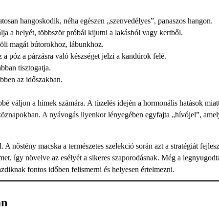
matosan hangoskodik, néha egészen „szenvedélyes”, panaszos hangon.
lja a helyét, többször próbál kijutni a lakásból vagy kertből.
öli magát bútorokhoz, lábunkhoz.
z a póz a párzásra való készséget jelzi a kandúrok felé.
bban tisztogatja.
ebben az időszakban.
bé váljon a hímek számára. A tüzelés idején a hormonális hatások miatt 
étköznapokban. A nyávogás ilyenkor lényegében egyfajta „hívójel”, ame
A nőstény macska a természetes szelekció során azt a stratégiát fejleszt
lmet, így növelve az esélyét a sikeres szaporodásnak. Még a legnyugodt
azdiknak fontos időben felismerni és helyesen értelmezni.
an