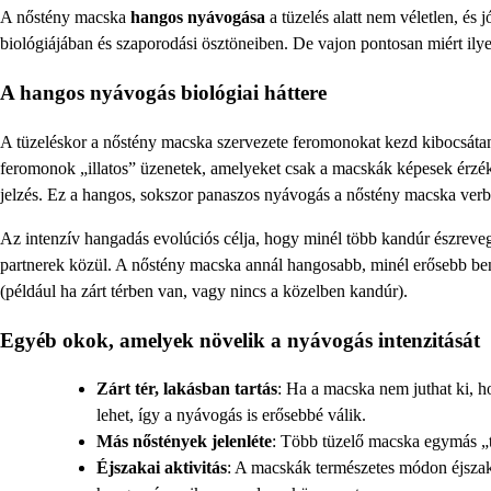
A nőstény macska
hangos nyávogása
a tüzelés alatt nem véletlen, és
biológiájában és szaporodási ösztöneiben. De vajon pontosan miért il
A hangos nyávogás biológiai háttere
A tüzeléskor a nőstény macska szervezete feromonokat kezd kibocsátan
feromonok „illatos” üzenetek, amelyeket csak a macskák képesek érzéke
jelzés. Ez a hangos, sokszor panaszos nyávogás a nőstény macska verbá
Az intenzív hangadás evolúciós célja, hogy minél több kandúr észrevegy
partnerek közül. A nőstény macska annál hangosabb, minél erősebb benne
(például ha zárt térben van, vagy nincs a közelben kandúr).
Egyéb okok, amelyek növelik a nyávogás intenzitását
Zárt tér, lakásban tartás
: Ha a macska nem juthat ki, h
lehet, így a nyávogás is erősebbé válik.
Más nőstények jelenléte
: Több tüzelő macska egymás „t
Éjszakai aktivitás
: A macskák természetes módon éjszaka