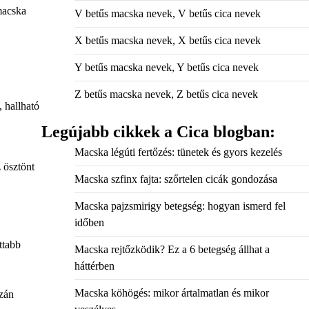
macska
V betűs macska nevek, V betűs cica nevek
X betűs macska nevek, X betűs cica nevek
Y betűs macska nevek, Y betűs cica nevek
Z betűs macska nevek, Z betűs cica nevek
 hallható
Legújabb cikkek a Cica blogban:
Macska légúti fertőzés: tünetek és gyors kezelés
 ösztönt
Macska szfinx fajta: szőrtelen cicák gondozása
Macska pajzsmirigy betegség: hogyan ismerd fel
időben
ttabb
Macska rejtőzködik? Ez a 6 betegség állhat a
háttérben
Macska köhögés: mikor ártalmatlan és mikor
azán