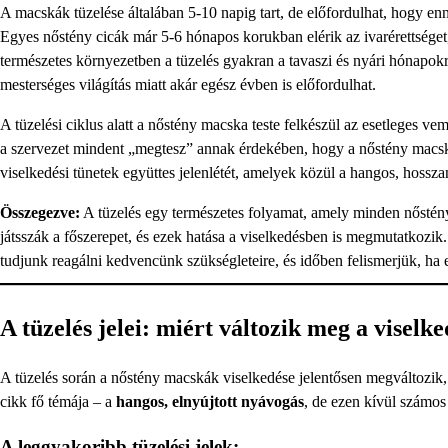
A macskák tüzelése általában 5-10 napig tart, de előfordulhat, hogy en
Egyes nőstény cicák már 5-6 hónapos korukban elérik az ivarérettséget, 
természetes környezetben a tüzelés gyakran a tavaszi és nyári hónapok
mesterséges világítás miatt akár egész évben is előfordulhat.
A tüzelési ciklus alatt a nőstény macska teste felkészül az esetleges ve
a szervezet mindent „megtesz” annak érdekében, hogy a nőstény macska
viselkedési tünetek együttes jelenlétét, amelyek közül a hangos, hossza
Összegezve:
A tüzelés egy természetes folyamat, amely minden nőstény
játsszák a főszerepet, és ezek hatása a viselkedésben is megmutatkozik.
tudjunk reagálni kedvencünk szükségleteire, és időben felismerjük, ha e
A tüzelés jelei: miért változik meg a viselk
A tüzelés során a nőstény macskák viselkedése jelentősen megváltozik, e
cikk fő témája – a
hangos, elnyújtott nyávogás
, de ezen kívül számos
A leggyakoribb tüzelési jelek: