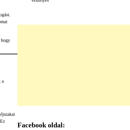
veszélyes
ogást.
omai
, hogy
k a
éjszakai
 Ez
Facebook oldal: