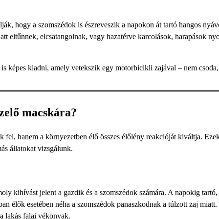
lják, hogy a szomszédok is észreveszik a napokon át tartó hangos nyáv
latt eltűnnek, elcsatangolnak, vagy hazatérve karcolások, harapások ny
s képes kiadni, amely vetekszik egy motorbicikli zajával – nem csoda
üzelő macskára?
fel, hanem a környezetben élő összes élőlény reakcióját kiváltja. Eze
ás állatokat vizsgálunk.
ly kihívást jelent a gazdik és a szomszédok számára. A napokig tartó, 
ban élők esetében néha a szomszédok panaszkodnak a túlzott zaj miatt.
a lakás falai vékonyak.