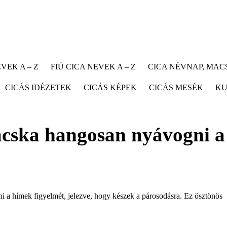
VEK A – Z
FIÚ CICA NEVEK A – Z
CICA NÉVNAP, MA
CICÁS IDÉZETEK
CICÁS KÉPEK
CICÁS MESÉK
KU
acska hangosan nyávogni a
i a hímek figyelmét, jelezve, hogy készek a párosodásra. Ez ösztönös