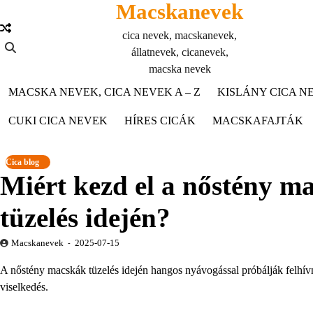
Macskanevek
Skip
to
cica nevek, macskanevek,
content
állatnevek, cicanevek,
macska nevek
MACSKA NEVEK, CICA NEVEK A – Z
KISLÁNY CICA NE
CUKI CICA NEVEK
HÍRES CICÁK
MACSKAFAJTÁK
Cica blog
Miért kezd el a nőstény m
tüzelés idején?
Macskanevek
2025-07-15
A nőstény macskák tüzelés idején hangos nyávogással próbálják felhívn
viselkedés.