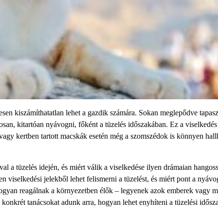
jesen kiszámíthatatlan lehet a gazdik számára. Sokan meglepődve tapasz
osan, kitartóan nyávogni, főként a tüzelés időszakában. Ez a viselkedé
 vagy kertben tartott macskák esetén még a szomszédok is könnyen hall
al a tüzelés idején, és miért válik a viselkedése ilyen drámaian hangoss
iselkedési jelekből lehet felismerni a tüzelést, és miért pont a nyávo
, hogyan reagálnak a környezetben élők – legyenek azok emberek vagy m
g konkrét tanácsokat adunk arra, hogyan lehet enyhíteni a tüzelési idősz