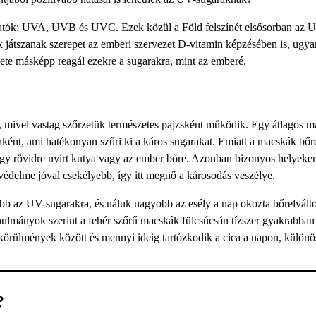
lhatók: UVA, UVB és UVC. Ezek közül a Föld felszínét elsősorban az 
 játszanak szerepet az emberi szervezet D-vitamin képzésében is, ugy
zete másképp reagál ezekre a sugarakra, mint az emberé.
 mivel vastag szőrzetük természetes pajzsként működik. Egy átlagos m
nként, ami hatékonyan szűri ki a káros sugarakat. Emiatt a macskák bőr
egy rövidre nyírt kutya vagy az ember bőre. Azonban bizonyos helyeke
r védelme jóval csekélyebb, így itt megnő a károsodás veszélye.
bb az UV-sugarakra, és náluk nagyobb az esély a nap okozta bőrelvált
nulmányok szerint a fehér szőrű macskák fülcsúcsán tízszer gyakrabban 
körülmények között és mennyi ideig tartózkodik a cica a napon, különö
?