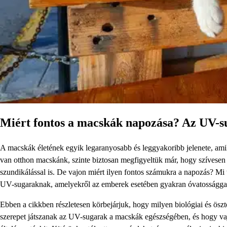
Miért fontos a macskák napozása? Az UV-su
A macskák életének egyik legaranyosabb és leggyakoribb jelenete, am
van otthon macskánk, szinte biztosan megfigyeltük már, hogy szívesen k
szundikálással is. De vajon miért ilyen fontos számukra a napozás? Mi
UV-sugaraknak, amelyekről az emberek esetében gyakran óvatossággal 
Ebben a cikkben részletesen körbejárjuk, hogy milyen biológiai és ös
szerepet játszanak az UV-sugarak a macskák egészségében, és hogy vaj