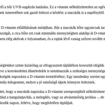
elő a bőr UVB-sugárzás hatására. Ez a vitamin nélkülözhetetlen az egé
 ismeretében sok gazdi felteszi a kérdést: a macskák is a napfényből 
a D-vitamin előállításának módjában. Bár a macskák bőre ugyancsak tar
zolgál, a cica bőre ezt csak minimális mennyiségben alakítja át D-vita
 elég aktívak e folyamatban, és a rajtuk lévő vastag szőrzet tovább n
letüket szinte kizárólag az elfogyasztott táplálékon keresztül elégítik
lletve a kereskedelmi állateledelek is tartalmazzák a szükséges mennyiség
zükségük napozásra a D-vitamin termeléséhez. Egy tanulmány szerint eg
stsúly-kilogramm, melyet a jó minőségű tápok könnyen fedeznek.
itet, hogy a macskák napozása a D-vitamin szempontjából nélkülözhetet
l a hangulatjavítás, a melegítés, vagy az alvásminőség javítása –, de
odik napon, feltéve, hogy megfelelően tápláljuk.