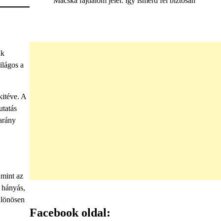
Macska fájdalom jelei: így ismerd fel biztosan
ak
ilágos a
kitéve. A
utatás
 arány
 mint az
, hányás,
különösen
Facebook oldal: