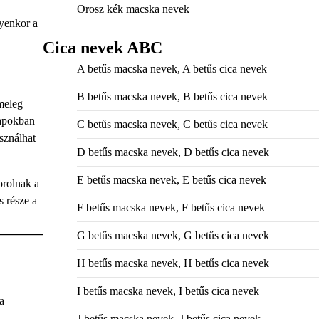
Orosz kék macska nevek
lyenkor a
Cica nevek ABC
A betűs macska nevek, A betűs cica nevek
B betűs macska nevek, B betűs cica nevek
meleg
napokban
C betűs macska nevek, C betűs cica nevek
sználhat
D betűs macska nevek, D betűs cica nevek
E betűs macska nevek, E betűs cica nevek
orolnak a
s része a
F betűs macska nevek, F betűs cica nevek
G betűs macska nevek, G betűs cica nevek
H betűs macska nevek, H betűs cica nevek
I betűs macska nevek, I betűs cica nevek
a
J betűs macska nevek, J betűs cica nevek