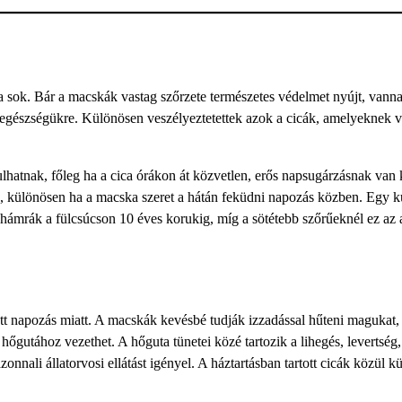
t a sok. Bár a macskák vastag szőrzete természetes védelmet nyújt, vann
 egészségükre. Különösen veszélyeztetettek azok a cicák, amelyeknek v
hatnak, főleg ha a cica órákon át közvetlen, erős napsugárzásnak van 
has, különösen ha a macska szeret a hátán feküdni napozás közben. Egy k
aphámrák a fülcsúcson 10 éves korukig, míg a sötétebb szőrűeknél ez az
ott napozás miatt. A macskák kevésbé tudják izzadással hűteni magukat,
hőgutához vezethet. A hőguta tünetei közé tartozik a lihegés, levertség
onnali állatorvosi ellátást igényel. A háztartásban tartott cicák közül 