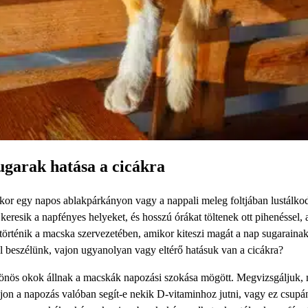
garak hatása a cicákra
ikor egy napos ablakpárkányon vagy a nappali meleg foltjában lustálk
eresik a napfényes helyeket, és hosszú órákat töltenek ott pihenéssel, 
 történik a macska szervezetében, amikor kiteszi magát a nap sugaraina
beszélünk, vajon ugyanolyan vagy eltérő hatásuk van a cicákra?
ztönös okok állnak a macskák napozási szokása mögött. Megvizsgáljuk,
on a napozás valóban segít-e nekik D-vitaminhoz jutni, vagy ez csupá