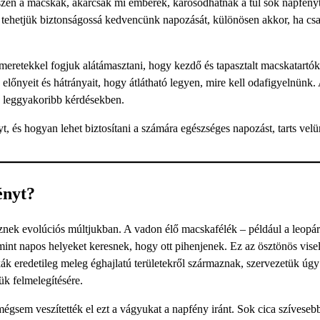
 hiszen a macskák, akárcsak mi emberek, károsodhatnak a túl sok napfény
an tehetjük biztonságossá kedvencünk napozását, különösen akkor, ha cs
eretekkel fogjuk alátámasztani, hogy kezdő és tapasztalt macskatartók
előnyeit és hátrányait, hogy átlátható legyen, mire kell odafigyelnünk.
a leggyakoribb kérdésekben.
, és hogyan lehet biztosítani a számára egészséges napozást, tarts vel
ényt?
nek evolúciós múltjukban. A vadon élő macskafélék – például a leopá
int napos helyeket keresnek, hogy ott pihenjenek. Ez az ösztönös vise
k eredetileg meleg éghajlatú területekről származnak, szervezetük úgy 
ük felmelegítésére.
sem veszítették el ezt a vágyukat a napfény iránt. Sok cica szíveseb