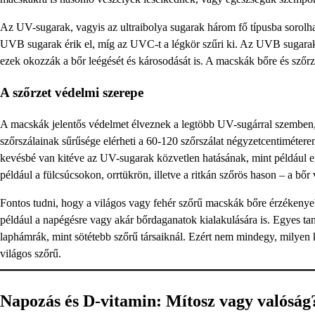
Az UV-sugarak, vagyis az ultraibolya sugarak három fő típusba soro
UVB sugarak érik el, míg az UVC-t a légkör szűri ki. Az UVB sugarak
ezek okozzák a bőr leégését és károsodását is. A macskák bőre és szőr
A szőrzet védelmi szerepe
A macskák jelentős védelmet élveznek a legtöbb UV-sugárral szemben,
szőrszálainak sűrűsége elérheti a 60-120 szőrszálat négyzetcentimétere
kevésbé van kitéve az UV-sugarak közvetlen hatásának, mint például 
például a fülcsúcsokon, orrtükrön, illetve a ritkán szőrös hason – a bő
Fontos tudni, hogy a világos vagy fehér szőrű macskák bőre érzékenye
például a napégésre vagy akár bőrdaganatok kialakulására is. Egyes ta
laphámrák, mint sötétebb szőrű társaiknál. Ezért nem mindegy, milyen 
világos szőrű.
Napozás és D-vitamin: Mítosz vagy valóság