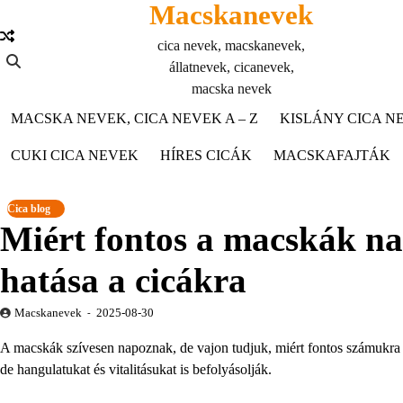
Macskanevek
Skip
to
cica nevek, macskanevek,
content
állatnevek, cicanevek,
macska nevek
MACSKA NEVEK, CICA NEVEK A – Z
KISLÁNY CICA NE
CUKI CICA NEVEK
HÍRES CICÁK
MACSKAFAJTÁK
Cica blog
Miért fontos a macskák n
hatása a cicákra
Macskanevek
2025-08-30
A macskák szívesen napoznak, de vajon tudjuk, miért fontos számukr
de hangulatukat és vitalitásukat is befolyásolják.