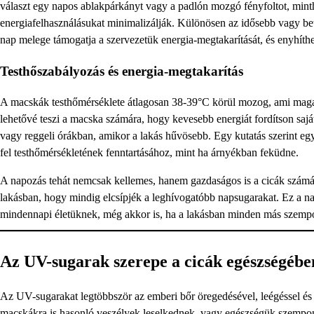
választ egy napos ablakpárkányt vagy a padlón mozgó fényfoltot, mint
energiafelhasználásukat minimalizálják. Különösen az idősebb vagy be
nap melege támogatja a szervezetük energia-megtakarítását, és enyhíthet
Testhőszabályozás és energia-megtakarítás
A macskák testhőmérséklete átlagosan 38-39°C körül mozog, ami magasab
lehetővé teszi a macska számára, hogy kevesebb energiát fordítson saj
vagy reggeli órákban, amikor a lakás hűvösebb. Egy kutatás szerint e
fel testhőmérsékletének fenntartásához, mint ha árnyékban feküdne.
A napozás tehát nemcsak kellemes, hanem gazdaságos is a cicák számá
lakásban, hogy mindig elcsípjék a leghívogatóbb napsugarakat. Ez a n
mindennapi életüknek, még akkor is, ha a lakásban minden más szempon
Az UV-sugarak szerepe a cicák egészségébe
Az UV-sugarakat legtöbbször az emberi bőr öregedésével, leégéssel és b
macskákra is hasonló veszélyek leselkednek, vagy egészségük szempon