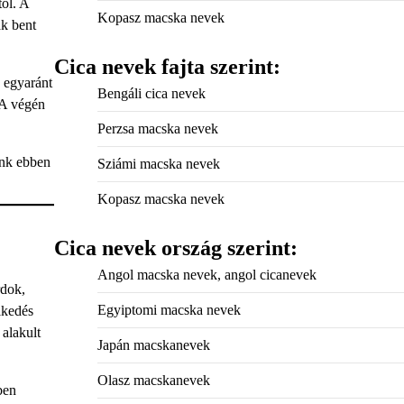
től. A
Kopasz macska nevek
ak bent
Cica nevek fajta szerint:
 egyaránt
Bengáli cica nevek
 A végén
Perzsa macska nevek
ünk ebben
Sziámi macska nevek
Kopasz macska nevek
Cica nevek ország szerint:
Angol macska nevek, angol cicanevek
rdok,
Egyiptomi macska nevek
lkedés
alakult
Japán macskanevek
Olasz macskanevek
ben