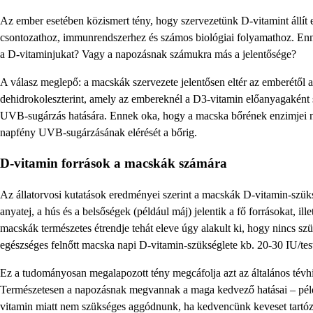
Az ember esetében közismert tény, hogy szervezetünk D-vitamint állít 
csontozathoz, immunrendszerhez és számos biológiai folyamathoz. Ennek
a D-vitaminjukat? Vagy a napozásnak számukra más a jelentősége?
A válasz meglepő: a macskák szervezete jelentősen eltér az emberétől 
dehidrokoleszterint, amely az embereknél a D3-vitamin előanyagaként s
UVB-sugárzás hatására. Ennek oka, hogy a macska bőrének enzimjei nem
napfény UVB-sugárzásának elérését a bőrig.
D-vitamin források a macskák számára
Az állatorvosi kutatások eredményei szerint a macskák D-vitamin-szükség
anyatej, a hús és a belsőségek (például máj) jelentik a fő forrásokat, i
macskák természetes étrendje tehát eleve úgy alakult ki, hogy nincs s
egészséges felnőtt macska napi D-vitamin-szükséglete kb. 20-30 IU/te
Ez a tudományosan megalapozott tény megcáfolja azt az általános tévh
Természetesen a napozásnak megvannak a maga kedvező hatásai – példáu
vitamin miatt nem szükséges aggódnunk, ha kedvencünk keveset tartózk