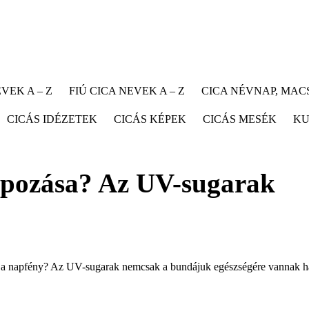
VEK A – Z
FIÚ CICA NEVEK A – Z
CICA NÉVNAP, MA
CICÁS IDÉZETEK
CICÁS KÉPEK
CICÁS MESÉK
KU
apozása? Az UV-sugarak
a a napfény? Az UV-sugarak nemcsak a bundájuk egészségére vannak ha