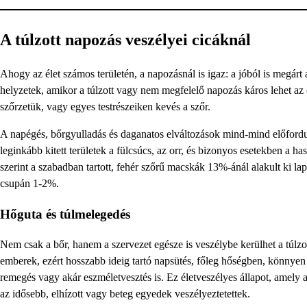
A túlzott napozás veszélyei cicáknál
Ahogy az élet számos területén, a napozásnál is igaz: a jóból is megár
helyzetek, amikor a túlzott vagy nem megfelelő napozás káros lehet az
szőrzetük, vagy egyes testrészeiken kevés a szőr.
A napégés, bőrgyulladás és daganatos elváltozások mind-mind előfordul
leginkább kitett területek a fülcsúcs, az orr, és bizonyos esetekben a 
szerint a szabadban tartott, fehér szőrű macskák 13%-ánál alakult ki l
csupán 1-2%.
Hőguta és túlmelegedés
Nem csak a bőr, hanem a szervezet egésze is veszélybe kerülhet a túlz
emberek, ezért hosszabb ideig tartó napsütés, főleg hőségben, könnyen 
remegés vagy akár eszméletvesztés is. Ez életveszélyes állapot, amely az
az idősebb, elhízott vagy beteg egyedek veszélyeztetettek.