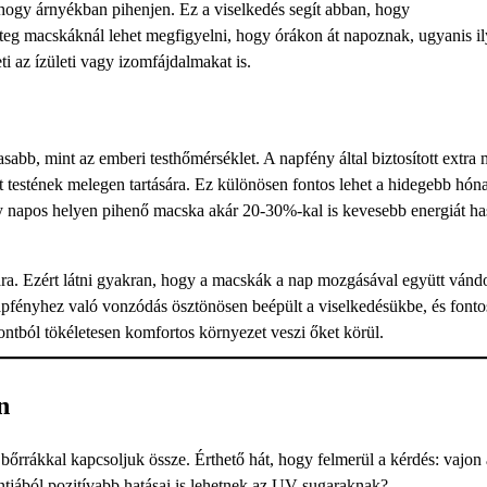
hogy árnyékban pihenjen. Ez a viselkedés segít abban, hogy
teg macskáknál lehet megfigyelni, hogy órákon át napoznak, ugyanis i
i az ízületi vagy izomfájdalmakat is.
b, mint az emberi testhőmérséklet. A napfény által biztosított extra 
át testének melegen tartására. Ez különösen fontos lehet a hidegebb hó
gy napos helyen pihenő macska akár 20-30%-kal is kevesebb energiát ha
ra. Ezért látni gyakran, hogy a macskák a nap mozgásával együtt vánd
apfényhez való vonzódás ösztönösen beépült a viselkedésükbe, és fonto
tból tökéletesen komfortos környezet veszi őket körül.
n
őrrákkal kapcsoljuk össze. Érthető hát, hogy felmerül a kérdés: vajon 
tjából pozitívabb hatásai is lehetnek az UV-sugaraknak?