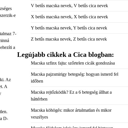
V betűs macska nevek, V betűs cica nevek
szséges
szerzik-e
X betűs macska nevek, X betűs cica nevek
Y betűs macska nevek, Y betűs cica nevek
talmaz 7-
Z betűs macska nevek, Z betűs cica nevek
minná
ehezíti a
Legújabb cikkek a Cica blogban:
Macska szfinx fajta: szőrtelen cicák gondozása
Macska pajzsmirigy betegség: hogyan ismerd fel
 ki. Az
időben
et. A
Macska rejtőzködik? Ez a 6 betegség állhat a
y
háttérben
Macska köhögés: mikor ártalmatlan és mikor
len.
veszélyes
 a D-