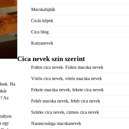
Macskafajták
Cicás képek
Cica blog
Kutyanevek
Cica nevek szín szerint
Foltos cica nevek- Foltos macska nevek
Vörös cica nevek, vörös macska nevek
odnak. Ha
Fekete macska nevek, fekete cica nevek
akár
k? Az
Fehér macska nevek, fehér cica nevek
Szürke cica nevek, cirmos cica nevek
 milyen
n egy
Narancssárga macskanevek