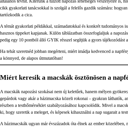
általános tévhit. Kitérünk a túlzott napozás lehetséges veszélyeire is,
cikk gyakorlati tanácsokkal is szolgál a felelős gazdik számára: hogy
tartózkodik a cica.
A témát gyakorlati példákkal, számadatokkal és konkrét tudományos ism
hasznos tippeket kapjanak. Külön táblázatban összefoglaljuk a napozás 
pedig egy 10 pontból álló GYIK résszel segítjük a gyors tájékozódást 
Ha tehát szeretnéd jobban megérteni, miért imádja kedvenced a napfényt
a könnyed, de alapos útmutatóban!
Miért keresik a macskák ösztönösen a napf
A macskák napozási szokásai nem új keletűek, hanem mélyen gyökerez
gepárdok vagy akár a házimacska közeli rokonai – gyakran láthatók, am
részben a testhőmérséklet szabályozásához kapcsolódik. Mivel a macská
ki, hogy szeretik a meleget, és képesek kihasználni a nap sugarait a test
A házimacskák ugyan már évszázadok óta élnek az ember közelében, még