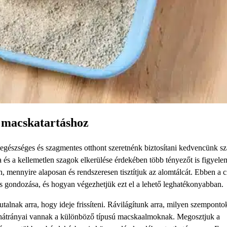
s macskatartáshoz
, egészséges és szagmentes otthont szeretnénk biztosítani kedvencünk s
 és a kellemetlen szagok elkerülése érdekében több tényezőt is figyele
 mennyire alaposan és rendszeresen tisztítjuk az alomtálcát. Ebben a 
es gondozása, és hogyan végezhetjük ezt el a lehető leghatékonyabban.
 utalnak arra, hogy ideje frissíteni. Rávilágítunk arra, milyen szemponto
és hátrányai vannak a különböző típusú macskaalmoknak. Megosztjuk a