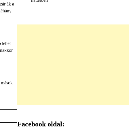
háttérben
zárják a
 néhány
 lehet
anakkor
g mások
Facebook oldal: