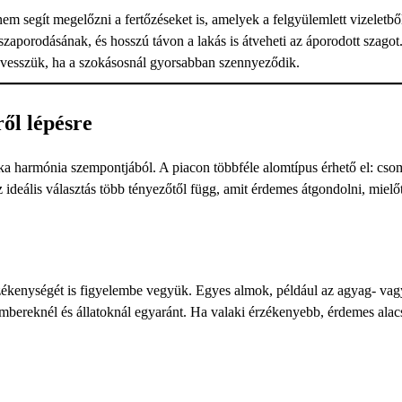
m segít megelőzni a fertőzéseket is, amelyek a felgyülemlett vizeletbő
aporodásának, és hosszú távon a lakás is átveheti az áporodott szagot.
zrevesszük, ha a szokásosnál gyorsabban szennyeződik.
ől lépésre
ka harmónia szempontjából. A piacon többféle alomtípus érhető el: cs
ideális választás több tényezőtől függ, amit érdemes átgondolni, mielőt
zékenységét is figyelembe vegyük. Egyes almok, például az agyag- vag
 embereknél és állatoknál egyaránt. Ha valaki érzékenyebb, érdemes ala