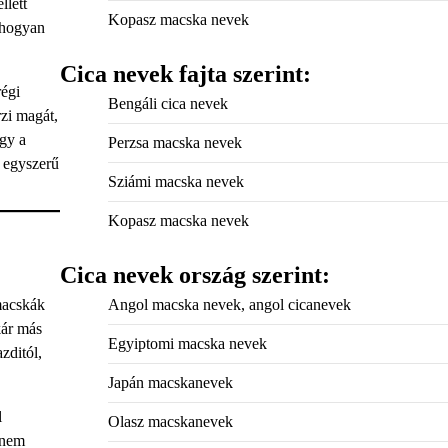
llett
Kopasz macska nevek
 hogyan
Cica nevek fajta szerint:
régi
Bengáli cica nevek
rzi magát,
ogy a
Perzsa macska nevek
s egyszerű
Sziámi macska nevek
Kopasz macska nevek
Cica nevek ország szerint:
macskák
Angol macska nevek, angol cicanevek
kár más
Egyiptomi macska nevek
zditól,
Japán macskanevek
l
Olasz macskanevek
anem