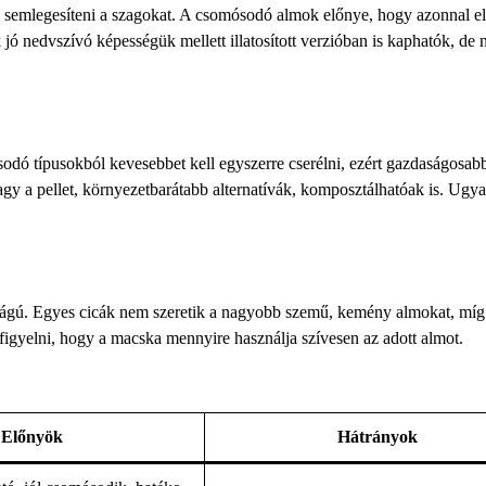
semlegesíteni a szagokat. A csomósodó almok előnye, hogy azonnal el
 jó nedvszívó képességük mellett illatosított verzióban is kaphatók, de
dó típusokból kevesebbet kell egyszerre cserélni, ezért gazdaságosabb
agy a pellet, környezetbarátabb alternatívák, komposztálhatóak is. Ugy
sságú. Egyes cicák nem szeretik a nagyobb szemű, kemény almokat, mí
 figyelni, hogy a macska mennyire használja szívesen az adott almot.
Előnyök
Hátrányok