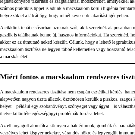
leghatékonyabb takarítási és szagtalanítási módszereket, amelyekkel a
számos praktikus tippet is adunk a macskaalom körüli higiénia fenntar
helyezzük el a tálcát úgy, hogy minél kevesebb takarítást igényeljen.
A cikkünk tehát elsősorban azoknak szól, akik szeretnék alaposabban 
gazdik is találhatnak benne új, hasznos információkat. Ha szeretnéd, ho
akkor ez az útmutató neked készült. Célunk, hogy a lehető legpraktiku
macskaalom tisztítása ne legyen többé kellemetlen vagy bosszantó felad
a macskás élet!
Miért fontos a macskaalom rendszeres tiszt
A macskaalom rendszeres tisztítása nem csupán esztétikai kérdés, han
alapvetően nagyon tiszta állatok, ösztönösen kerülik a piszkos, szago
helyet – például egy szobanövényt, szőnyeget vagy ágyat – is választhat
illetve különféle egészségügyi problémák forrása lehet.
Az elhanyagolt alomtálca könnyen a baktériumok, gombák és parazitá
veszélyes lehet kisgyermekekre, várandós nőkre és legyengült immunren