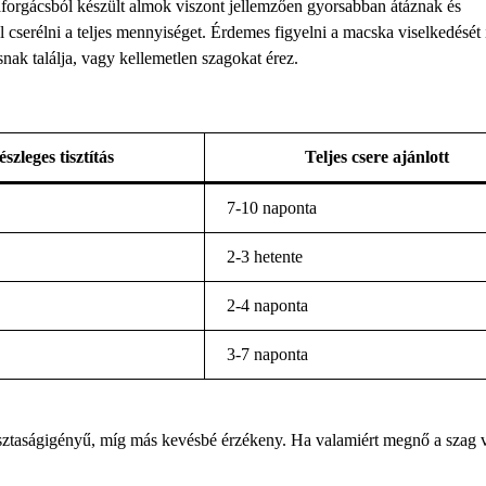
 faforgácsból készült almok viszont jellemzően gyorsabban átáznak és
 cserélni a teljes mennyiséget. Érdemes figyelni a macska viselkedését 
snak találja, vagy kellemetlen szagokat érez.
szleges tisztítás
Teljes csere ajánlott
7-10 naponta
2-3 hetente
2-4 naponta
3-7 naponta
isztaságigényű, míg más kevésbé érzékeny. Ha valamiért megnő a szag 