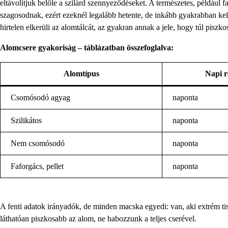
eltávolítjuk belőle a szilárd szennyeződéseket. A természetes, például
szagosodnak, ezért ezeknél legalább hetente, de inkább gyakrabban kell
hirtelen elkerüli az alomtálcát, az gyakran annak a jele, hogy túl piszko
Alomcsere gyakoriság – táblázatban összefoglalva:
Alomtípus
Napi ré
Csomósodó agyag
naponta
Szilikátos
naponta
Nem csomósodó
naponta
Faforgács, pellet
naponta
A fenti adatok irányadók, de minden macska egyedi: van, aki extrém t
láthatóan piszkosabb az alom, ne habozzunk a teljes cserével.