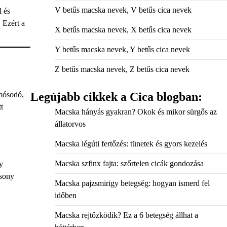
V betűs macska nevek, V betűs cica nevek
l és
 Ezért a
X betűs macska nevek, X betűs cica nevek
Y betűs macska nevek, Y betűs cica nevek
Z betűs macska nevek, Z betűs cica nevek
omósodó,
Legújabb cikkek a Cica blogban:
t
Macska hányás gyakran? Okok és mikor sürgős az
állatorvos
Macska légúti fertőzés: tünetek és gyors kezelés
Macska szfinx fajta: szőrtelen cicák gondozása
y
csony
Macska pajzsmirigy betegség: hogyan ismerd fel
időben
Macska rejtőzködik? Ez a 6 betegség állhat a