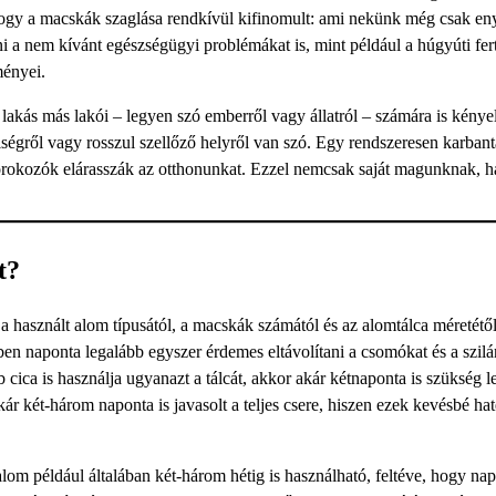
 hogy a macskák szaglása rendkívül kifinomult: ami nekünk még csak en
i a nem kívánt egészségügyi problémákat is, mint például a húgyúti fer
ményei.
kás más lakói – legyen szó emberről vagy állatról – számára is kénye
iségről vagy rosszul szellőző helyről van szó. Egy rendszeresen karbanta
órokozók elárasszák az otthonunkat. Ezzel nemcsak saját magunknak, 
t?
a használt alom típusától, a macskák számától és az alomtálca méretétő
en naponta legalább egyszer érdemes eltávolítani a csomókat és a szilá
b cica is használja ugyanazt a tálcát, akkor akár kétnaponta is szükség le
két-három naponta is javasolt a teljes csere, hiszen ezek kevésbé ha
alom például általában két-három hétig is használható, feltéve, hogy na