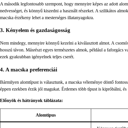
A második legfontosabb szempont, hogy mennyire képes az adott alom 
nedvességet, és könnyű kiszedni a használt részeket. A szilikátos almok
macska érzékeny lehet a mesterséges illatanyagokra.
3. Kényelem és gazdaságosság
Nem mindegy, mennyire könnyű kezelni a kiválasztott almot. A csomóso
hosszú távon. Másrészt egyes természetes almok, például a faforgács v
ezek gyakrabban igényelnek teljes cserét.
4. A macska preferenciái
Bármilyen alomtípust is választunk, a macska véleménye döntő fonto
éppen ezekben érzik jól magukat. Érdemes több típust is kipróbálni, és
Előnyök és hátrányok táblázata:
Alomtípus