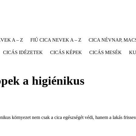
VEK A – Z
FIÚ CICA NEVEK A – Z
CICA NÉVNAP, MA
CICÁS IDÉZETEK
CICÁS KÉPEK
CICÁS MESÉK
KU
ppek a higiénikus
énikus környezet nem csak a cica egészségét védi, hanem a lakás frisses