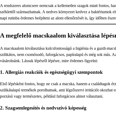
A rendszeres alomcsere nemcsak a kellemetlen szagok miatt fontos, hane
széklettől származhatnak. A nedves környezet kedvez a baktériumok elsz
napi rutinba érdemes beépíteni az alom ellenőrzését is, így időben és
A megfelelő macskaalom kiválasztása lépésr
A macskaalom kiválasztása kulcsfontosságú a higiénia és a gazdi-macs
szilikátos, nem csomósodó, faforgácsos, papíralapú és még sok más. Az 
vásárolnánk. Lássuk lépésről lépésre, mire érdemes figyelni:
1. Allergiás reakciók és egészségügyi szempontok
Első lépésként fontos, hogy ne csak a macska, hanem a családtagok ér
szilikátalapú termékek porolhatnak, ami légzőszervi irritációt okozhat
porzású vagy természetes, például faforgácsos almot választani.
2. Szagsemlegesítés és nedvszívó képesség