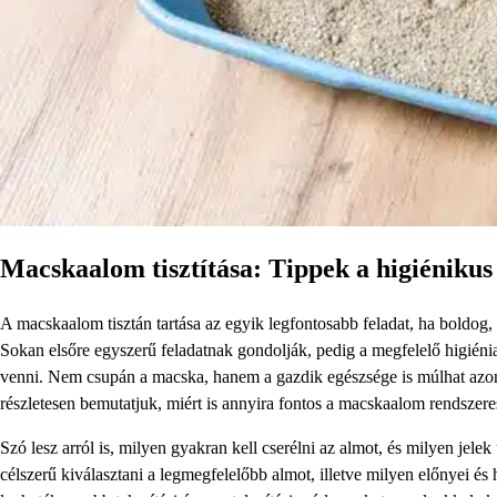
Macskaalom tisztítása: Tippek a higiéniku
A macskaalom tisztán tartása az egyik legfontosabb feladat, ha boldog
Sokan elsőre egyszerű feladatnak gondolják, pedig a megfelelő higiénia
venni. Nem csupán a macska, hanem a gazdik egészsége is múlhat azon,
részletesen bemutatjuk, miért is annyira fontos a macskaalom rendszer
Szó lesz arról is, milyen gyakran kell cserélni az almot, és milyen jelek
célszerű kiválasztani a legmegfelelőbb almot, illetve milyen előnyei 