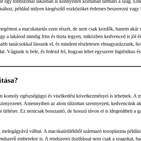
kár egy többszobás lakásban is könnyedén kordában tartható a szag. Eme
tásához, például milyen kiegészítő eszközöket érdemes beszerezni vagy
megérteni a macskatartás ezen részét, de nem csak kezdők, hanem akár 
gy a lakásod mindig friss és tiszta legyen, miközben kedvenced is jól é
sabb tanácsokkal lássunk el, és mindent részletesen elmagyarázzunk, h
at. Vágjunk is bele, és fedezd fel, hogyan lehet egyszerre higiénikus é
ítása?
em komoly egészségügyi és viselkedési következményei is lehetnek. A 
s környezetet. Amennyiben az alom túlzottan szennyezett, kedvencünk a
 ürítésre. Ez nemcsak bosszantó, de hosszú távon el is idegenítheti a ga
k melegágyává válhat. A macskaürülékből származó toxoplazma példáu
dszerű emberekre is. A rendszeres tisztítással nem csak a szagokat, h