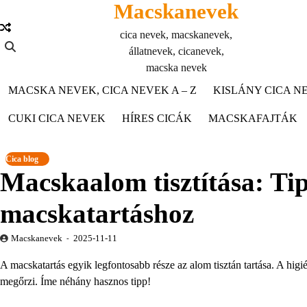
Macskanevek
Skip
to
cica nevek, macskanevek,
content
állatnevek, cicanevek,
macska nevek
MACSKA NEVEK, CICA NEVEK A – Z
KISLÁNY CICA NE
CUKI CICA NEVEK
HÍRES CICÁK
MACSKAFAJTÁK
Cica blog
Macskaalom tisztítása: Ti
macskatartáshoz
Macskanevek
2025-11-11
A macskatartás egyik legfontosabb része az alom tisztán tartása. A higi
megőrzi. Íme néhány hasznos tipp!