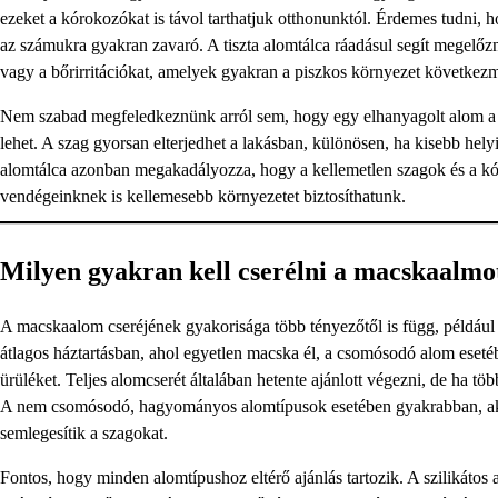
ezeket a kórokozókat is távol tarthatjuk otthonunktól. Érdemes tudni,
az számukra gyakran zavaró. A tiszta alomtálca ráadásul segít megelőzn
vagy a bőrirritációkat, amelyek gyakran a piszkos környezet következ
Nem szabad megfeledkeznünk arról sem, hogy egy elhanyagolt alom a la
lehet. A szag gyorsan elterjedhet a lakásban, különösen, ha kisebb hely
alomtálca azonban megakadályozza, hogy a kellemetlen szagok és a k
vendégeinknek is kellemesebb környezetet biztosíthatunk.
Milyen gyakran kell cserélni a macskaalmo
A macskaalom cseréjének gyakorisága több tényezőtől is függ, például 
átlagos háztartásban, ahol egyetlen macska él, a csomósodó alom esetéb
ürüléket. Teljes alomcserét általában hetente ajánlott végezni, de ha töb
A nem csomósodó, hagyományos alomtípusok esetében gyakrabban, akár 
semlegesítik a szagokat.
Fontos, hogy minden alomtípushoz eltérő ajánlás tartozik. A szilikátos 