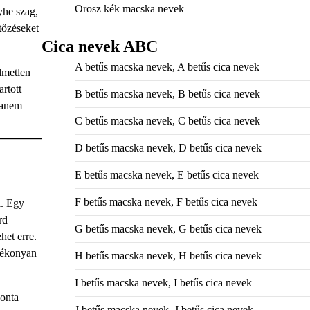
Orosz kék macska nevek
yhe szag,
tőzéseket
Cica nevek ABC
A betűs macska nevek, A betűs cica nevek
lmetlen
rtott
B betűs macska nevek, B betűs cica nevek
hanem
C betűs macska nevek, C betűs cica nevek
D betűs macska nevek, D betűs cica nevek
E betűs macska nevek, E betűs cica nevek
F betűs macska nevek, F betűs cica nevek
l. Egy
rd
G betűs macska nevek, G betűs cica nevek
het erre.
tékonyan
H betűs macska nevek, H betűs cica nevek
I betűs macska nevek, I betűs cica nevek
ponta
J betűs macska nevek, J betűs cica nevek