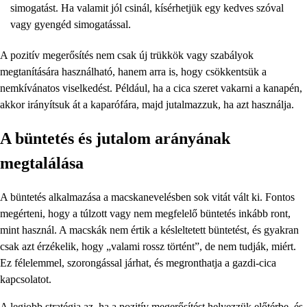
simogatást. Ha valamit jól csinál, kísérhetjük egy kedves szóval
vagy gyengéd simogatással.
A pozitív megerősítés nem csak új trükkök vagy szabályok
megtanítására használható, hanem arra is, hogy csökkentsük a
nemkívánatos viselkedést. Például, ha a cica szeret vakarni a kanapén,
akkor irányítsuk át a kaparófára, majd jutalmazzuk, ha azt használja.
A büntetés és jutalom arányának
megtalálása
A büntetés alkalmazása a macskanevelésben sok vitát vált ki. Fontos
megérteni, hogy a túlzott vagy nem megfelelő büntetés inkább ront,
mint használ. A macskák nem értik a késleltetett büntetést, és gyakran
csak azt érzékelik, hogy „valami rossz történt”, de nem tudják, miért.
Ez félelemmel, szorongással járhat, és megronthatja a gazdi-cica
kapcsolatot.
A legjobb stratégia az, ha a pozitív megerősítést helyezzük előtérbe, és