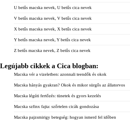
U betűs macska nevek, U betűs cica nevek
V betűs macska nevek, V betűs cica nevek
X betűs macska nevek, X betűs cica nevek
Y betűs macska nevek, Y betűs cica nevek
Z betűs macska nevek, Z betűs cica nevek
Legújabb cikkek a Cica blogban:
Macska vér a vizeletben: azonnali teendők és okok
Macska hányás gyakran? Okok és mikor sürgős az állatorvos
Macska légúti fertőzés: tünetek és gyors kezelés
Macska szfinx fajta: szőrtelen cicák gondozása
Macska pajzsmirigy betegség: hogyan ismerd fel időben