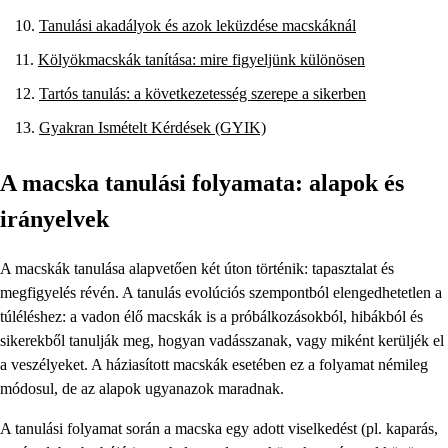
Tanulási akadályok és azok leküzdése macskáknál
Kölyökmacskák tanítása: mire figyeljünk különösen
Tartós tanulás: a következetesség szerepe a sikerben
Gyakran Ismételt Kérdések (GYIK)
A macska tanulási folyamata: alapok és
irányelvek
A macskák tanulása alapvetően két úton történik: tapasztalat és
megfigyelés révén. A tanulás evolúciós szempontból elengedhetetlen a
túléléshez: a vadon élő macskák is a próbálkozásokból, hibákból és
sikerekből tanulják meg, hogyan vadásszanak, vagy miként kerüljék el
a veszélyeket. A háziasított macskák esetében ez a folyamat némileg
módosul, de az alapok ugyanazok maradnak.
A tanulási folyamat során a macska egy adott viselkedést (pl. kaparás,