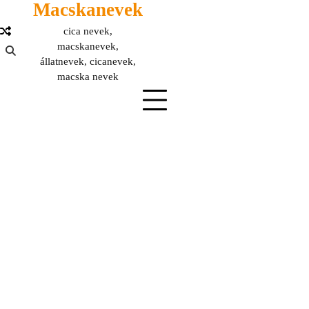
Macskanevek
Skip
to
cica nevek,
content
macskanevek,
állatnevek, cicanevek,
macska nevek