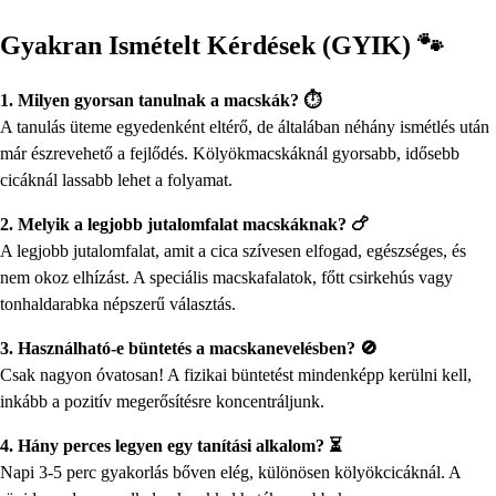
Gyakran Ismételt Kérdések (GYIK) 🐾
1. Milyen gyorsan tanulnak a macskák? ⏱️
A tanulás üteme egyedenként eltérő, de általában néhány ismétlés után
már észrevehető a fejlődés. Kölyökmacskáknál gyorsabb, idősebb
cicáknál lassabb lehet a folyamat.
2. Melyik a legjobb jutalomfalat macskáknak? 🍗
A legjobb jutalomfalat, amit a cica szívesen elfogad, egészséges, és
nem okoz elhízást. A speciális macskafalatok, főtt csirkehús vagy
tonhaldarabka népszerű választás.
3. Használható-e büntetés a macskanevelésben? 🚫
Csak nagyon óvatosan! A fizikai büntetést mindenképp kerülni kell,
inkább a pozitív megerősítésre koncentráljunk.
4. Hány perces legyen egy tanítási alkalom? ⏳
Napi 3-5 perc gyakorlás bőven elég, különösen kölyökcicáknál. A