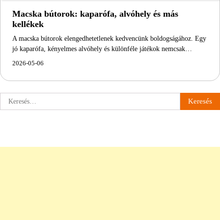
Macska bútorok: kaparófa, alvóhely és más
kellékek
A macska bútorok elengedhetetlenek kedvencünk boldogságához. Egy
jó kaparófa, kényelmes alvóhely és különféle játékok nemcsak…
2026-05-06
Keresés: