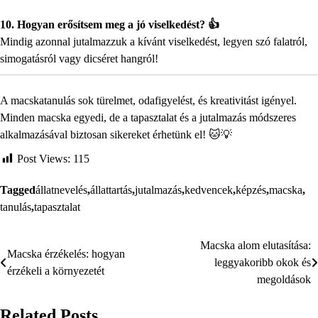
10. Hogyan erősítsem meg a jó viselkedést? 👍
Mindig azonnal jutalmazzuk a kívánt viselkedést, legyen szó falatról,
simogatásról vagy dicséret hangról!
A macskatanulás sok türelmet, odafigyelést, és kreativitást igényel.
Minden macska egyedi, de a tapasztalat és a jutalmazás módszeres
alkalmazásával biztosan sikereket érhetünk el! 🐱💡
Post Views:
115
Tagged
állatnevelés
,
állattartás
,
jutalmazás
,
kedvencek
,
képzés
,
macska
,
tanulás
,
tapasztalat
Macska alom elutasítása:
Bejegyzés
Macska érzékelés: hogyan
leggyakoribb okok és
érzékeli a környezetét
navigáció
megoldások
Related Posts