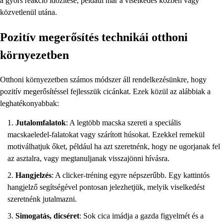
a gyors reakció időzítése, például már a viselkedés közben vagy
közvetlenül utána.
Pozitív megerősítés technikái otthoni
környezetben
Otthoni környezetben számos módszer áll rendelkezésünkre, hogy
pozitív megerősítéssel fejlesszük cicánkat. Ezek közül az alábbiak a
leghatékonyabbak:
Jutalomfalatok
: A legtöbb macska szereti a speciális
macskaeledel-falatokat vagy szárított húsokat. Ezekkel remekül
motiválhatjuk őket, például ha azt szeretnénk, hogy ne ugorjanak fel
az asztalra, vagy megtanuljanak visszajönni hívásra.
Hangjelzés
: A clicker-tréning egyre népszerűbb. Egy kattintós
hangjelző segítségével pontosan jelezhetjük, melyik viselkedést
szeretnénk jutalmazni.
Simogatás, dicséret
: Sok cica imádja a gazda figyelmét és a