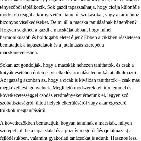
tényezőből táplálkozik. Sok gazdi tapasztalhatja, hogy cicája különféle
módokon reagál a környezetére, tanul új szokásokat, vagy akár utánoz
bizonyos viselkedéseket. De mi áll a macska tanulásának hátterében?
Hogyan segítheti a gazdi a macskáját abban, hogy minél
harmonikusabb és boldogabb életet éljen? Ebben a cikkben részletesen
bemutatjuk a tapasztalatok és a jutalmazás szerepét a
macskanevelésben.
Sokan azt gondolják, hogy a macskák nehezen taníthatók, és csak a
kutyák esetében érdemes viselkedésformálási technikákat alkalmazni.
Az igazság azonban az, hogy a cicák is kiválóan taníthatók – csak más
megközelítést igényelnek. Megfelelő módszerekkel, türelemmel és
következetességgel csodás eredményeket érhetünk el, legyen szó
szobatisztaságról, tiltott helyek elkerüléséről vagy akár egyszerű
trükkök megtanításáról.
A következőkben bemutatjuk, hogyan tanulnak a macskák, milyen
szerepet tölt be a tapasztalat és a pozitív megerősítés (jutalmazás) a
fejlődésükben, valamint gyakorlati tanácsokat is adunk. Hasznos lesz