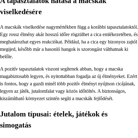
A tapasztalatok hatása a macskák
viselkedésére
A macskák viselkedése nagymértékben függ a korábbi tapasztalatoktól.
Egy rossz élmény akár hosszú időre rögzülhet a cica emlékezetében, és
meghatározhat egyes reakciókat. Például, ha a cica egy bizonyos zajtól
megijed, később már a hasonló hangok is szorongást válthatnak ki
belőle.
A pozitív tapasztalatok viszont segítenek abban, hogy a macska
magabiztosabb legyen, és nyitottabban fogadja az új élményeket. Ezért
is fontos, hogy a gazdi minél több pozitív élményt nyújtson cicájának,
legyen az játék, jutalomfalat vagy közös időtöltés. A biztonságos,
kiszámítható környezet szintén segíti a macskák fejlődését.
Jutalom típusai: ételek, játékok és
simogatás