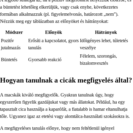
a büntetést lehetőleg elkerüljük, vagy csak enyhe, következetes
formában alkalmazzuk (pl. figyelemelvonás, határozott „nem”).
Nézzük meg egy táblázatban az előnyöket és hátrányokat:
Módszer
Előnyök
Hátrányok
Pozitív
Erősíti a kapcsolatot, gyors
Időigényes lehet, túletetés
jutalmazás
tanulás
veszélye
Félelem, szorongás,
Büntetés
Gyorsabb reakció
bizalomvesztés
Hogyan tanulnak a cicák megfigyelés által?
A macskák kiváló megfigyelők. Gyakran tanulnak úgy, hogy
egyszerűen figyelik gazdájukat vagy más állatokat. Például, ha egy
tapasztalt cica használja a kaparófát, a fiatalabb is hamar eltanulhatja
tőle. Ugyanez igaz az etetési vagy alomtálca-használati szokásokra is.
A megfigyeléses tanulás előnye, hogy nem feltétlenül igényel