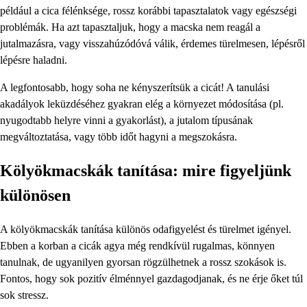
például a cica félénksége, rossz korábbi tapasztalatok vagy egészségi
problémák. Ha azt tapasztaljuk, hogy a macska nem reagál a
jutalmazásra, vagy visszahúzódóvá válik, érdemes türelmesen, lépésről
lépésre haladni.
A legfontosabb, hogy soha ne kényszerítsük a cicát! A tanulási
akadályok leküzdéséhez gyakran elég a környezet módosítása (pl.
nyugodtabb helyre vinni a gyakorlást), a jutalom típusának
megváltoztatása, vagy több időt hagyni a megszokásra.
Kölyökmacskák tanítása: mire figyeljünk
különösen
A kölyökmacskák tanítása különös odafigyelést és türelmet igényel.
Ebben a korban a cicák agya még rendkívül rugalmas, könnyen
tanulnak, de ugyanilyen gyorsan rögzülhetnek a rossz szokások is.
Fontos, hogy sok pozitív élménnyel gazdagodjanak, és ne érje őket túl
sok stressz.