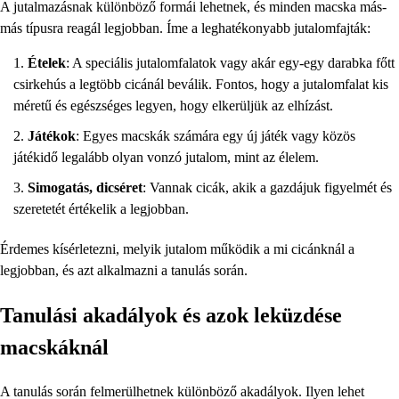
A jutalmazásnak különböző formái lehetnek, és minden macska más-
más típusra reagál legjobban. Íme a leghatékonyabb jutalomfajták:
Ételek
: A speciális jutalomfalatok vagy akár egy-egy darabka főtt
csirkehús a legtöbb cicánál beválik. Fontos, hogy a jutalomfalat kis
méretű és egészséges legyen, hogy elkerüljük az elhízást.
Játékok
: Egyes macskák számára egy új játék vagy közös
játékidő legalább olyan vonzó jutalom, mint az élelem.
Simogatás, dicséret
: Vannak cicák, akik a gazdájuk figyelmét és
szeretetét értékelik a legjobban.
Érdemes kísérletezni, melyik jutalom működik a mi cicánknál a
legjobban, és azt alkalmazni a tanulás során.
Tanulási akadályok és azok leküzdése
macskáknál
A tanulás során felmerülhetnek különböző akadályok. Ilyen lehet