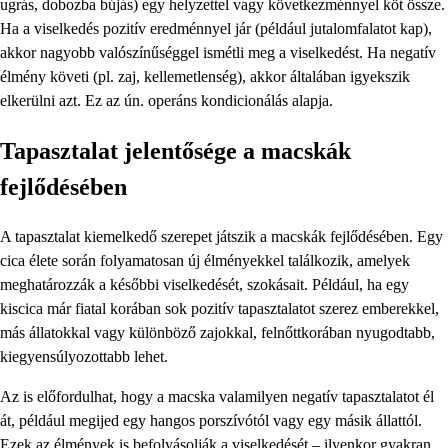
ugrás, dobozba bújás) egy helyzettel vagy következménnyel köt össze.
Ha a viselkedés pozitív eredménnyel jár (például jutalomfalatot kap),
akkor nagyobb valószínűséggel ismétli meg a viselkedést. Ha negatív
élmény követi (pl. zaj, kellemetlenség), akkor általában igyekszik
elkerülni azt. Ez az ún. operáns kondicionálás alapja.
Tapasztalat jelentősége a macskák
fejlődésében
A tapasztalat kiemelkedő szerepet játszik a macskák fejlődésében. Egy
cica élete során folyamatosan új élményekkel találkozik, amelyek
meghatározzák a későbbi viselkedését, szokásait. Például, ha egy
kiscica már fiatal korában sok pozitív tapasztalatot szerez emberekkel,
más állatokkal vagy különböző zajokkal, felnőttkorában nyugodtabb,
kiegyensúlyozottabb lehet.
Az is előfordulhat, hogy a macska valamilyen negatív tapasztalatot él
át, például megijed egy hangos porszívótól vagy egy másik állattól.
Ezek az élmények is befolyásolják a viselkedését – ilyenkor gyakran