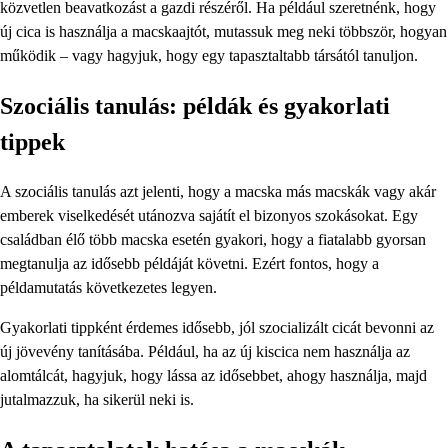
közvetlen beavatkozást a gazdi részéről. Ha például szeretnénk, hogy
új cica is használja a macskaajtót, mutassuk meg neki többször, hogyan
működik – vagy hagyjuk, hogy egy tapasztaltabb társától tanuljon.
Szociális tanulás: példák és gyakorlati
tippek
A szociális tanulás azt jelenti, hogy a macska más macskák vagy akár
emberek viselkedését utánozva sajátít el bizonyos szokásokat. Egy
családban élő több macska esetén gyakori, hogy a fiatalabb gyorsan
megtanulja az idősebb példáját követni. Ezért fontos, hogy a
példamutatás következetes legyen.
Gyakorlati tippként érdemes idősebb, jól szocializált cicát bevonni az
új jövevény tanításába. Például, ha az új kiscica nem használja az
alomtálcát, hagyjuk, hogy lássa az idősebbet, ahogy használja, majd
jutalmazzuk, ha sikerül neki is.