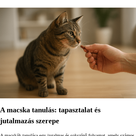
A macska tanulás: tapasztalat és
jutalmazás szerepe
A macskák tanulása egy izgalmas és sokszínű folyamat, amely számos