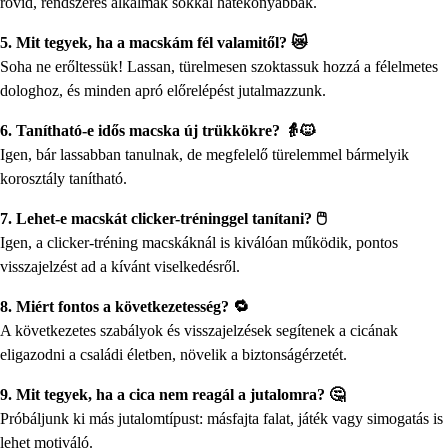
rövid, rendszeres alkalmak sokkal hatékonyabbak.
5. Mit tegyek, ha a macskám fél valamitől? 😿
Soha ne erőltessük! Lassan, türelmesen szoktassuk hozzá a félelmetes
dologhoz, és minden apró előrelépést jutalmazzunk.
6. Tanítható-e idős macska új trükkökre? 👵🐱
Igen, bár lassabban tanulnak, de megfelelő türelemmel bármelyik
korosztály tanítható.
7. Lehet-e macskát clicker-tréninggel tanítani? 🖱️
Igen, a clicker-tréning macskáknál is kiválóan működik, pontos
visszajelzést ad a kívánt viselkedésről.
8. Miért fontos a következetesség? 🔁
A következetes szabályok és visszajelzések segítenek a cicának
eligazodni a családi életben, növelik a biztonságérzetét.
9. Mit tegyek, ha a cica nem reagál a jutalomra? 🤔
Próbáljunk ki más jutalomtípust: másfajta falat, játék vagy simogatás is
lehet motiváló.