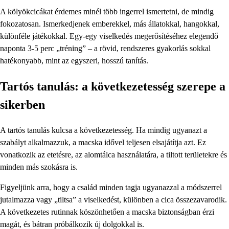
A kölyökcicákat érdemes minél több ingerrel ismertetni, de mindig
fokozatosan. Ismerkedjenek emberekkel, más állatokkal, hangokkal,
különféle játékokkal. Egy-egy viselkedés megerősítéséhez elegendő
naponta 3-5 perc „tréning” – a rövid, rendszeres gyakorlás sokkal
hatékonyabb, mint az egyszeri, hosszú tanítás.
Tartós tanulás: a következetesség szerepe a
sikerben
A tartós tanulás kulcsa a következetesség. Ha mindig ugyanazt a
szabályt alkalmazzuk, a macska idővel teljesen elsajátítja azt. Ez
vonatkozik az etetésre, az alomtálca használatára, a tiltott területekre és
minden más szokásra is.
Figyeljünk arra, hogy a család minden tagja ugyanazzal a módszerrel
jutalmazza vagy „tiltsa” a viselkedést, különben a cica összezavarodik.
A következetes rutinnak köszönhetően a macska biztonságban érzi
magát, és bátran próbálkozik új dolgokkal is.