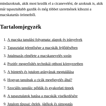
mindazoknak, akik most kezdik el a cicanevelést, de azoknak is, akik
már tapasztaltabb gazdik és még többet szeretnének kihozni a
macskatartás örömeiből.
Tartalomjegyzék
A macska tanulási folyamata: alapok és irányelvek
Tapasztalat jelentősége a macskák fejlődésében
Jutalmazás elmélete a macskanevelés során
Pozitív megerősítés technikái otthoni környezetben
A büntetés és jutalom arányának megtalálása
Hogyan tanulnak a cicák megfigyelés által?
Szociális tanulás: példák és gyakorlati tippek
A tapasztalatok hatása a macskák viselkedésére
Jutalom típusai: ételek, játékok és simogatás