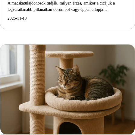
A macskatulajdonosok tudják, milyen érzés, amikor a cicájuk a
legváratlanabb pillanatban dorombol vagy éppen ellopja…
2025-11-13