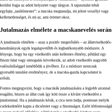
kerülni fogja az adott helyzetet vagy tárgyat. A tapasztalat tehát
egyfajta „tanítómester”: a macska megtanulja, mi jelent veszélyt vagy
kellemetlenséget, és mi az, ami örömet okoz.
Jutalmazás elmélete a macskanevelés során
A jutalmazás elmélete – azaz a pozitív megerősítés – az állatviselkedés-
tanulmányok egyik legalapvetőbb és leghatékonyabb módszere. A
lényege, hogy ha egy viselkedés után kellemes élmény, például egy
finom falat vagy simogatás következik, az adott viselkedés nagyobb
valószínűséggel ismétlődik a jövőben. Ez a módszer nemcsak
gyorsabb tanulást eredményez, de a macska-gazda kapcsolatot is
erősíti.
Fontos megjegyezni, hogy a macskák jutalmazására a legjobb azonnal
reagálni, hiszen az állat csak így köti össze a kívánt viselkedést a
jutalommal. Ha a jutalmazás késik, a cica nem tudja, pontosan melyik
cselekedetéért kapta a dicséretet vagy a finomságot. Ezért létfontosságú