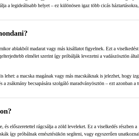
ja a legideálisabb helyet – ez különösen igaz több cicás háztartásokra,
mondani?
kor ablakból madarat vagy más kisállatot figyelnek. Ezt a viselkedést
lterjedtebb elmélet szerint így próbálják levezetni a vadászösztön által 
s lehet: a macska magának vagy más macskáknak is jelezhet, hogy izga
pzés a zsákmány becsapására szolgáló maradványösztön – ezt azonban a
hon?
és előszeretettel rágcsálja a zöld leveleket. Ez a viselkedés részben a
cskák így próbálnak emésztésükön segíteni, vagy egyszerűen unatkozna