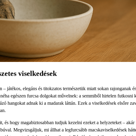
zetes viselkedések
 – játékos, elegáns és titokzatos természetük miatt sokan rajonganak ér
k néha egészen furcsa dolgokat művelnek: a semmiből hirtelen futkosni 
lázó hangokat adnak ki a madarak láttán. Ezek a viselkedések elsőre za
an.
it, és hogy magabiztosabban tudjuk kezelni ezeket a helyzeteket – akár 
úval. Megvizsgáljuk, mi állhat a legfurcsább macskaviselkedések hátt