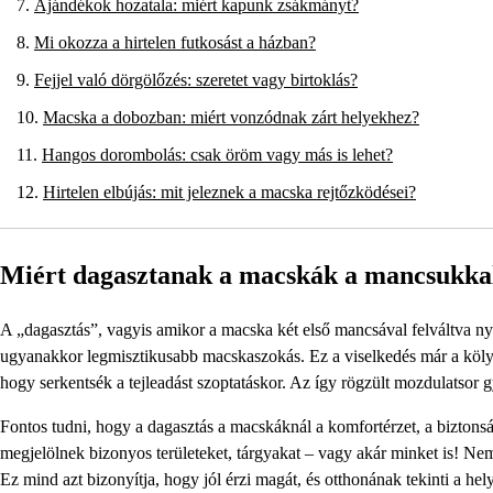
Ajándékok hozatala: miért kapunk zsákmányt?
Mi okozza a hirtelen futkosást a házban?
Fejjel való dörgölőzés: szeretet vagy birtoklás?
Macska a dobozban: miért vonzódnak zárt helyekhez?
Hangos dorombolás: csak öröm vagy más is lehet?
Hirtelen elbújás: mit jeleznek a macska rejtőzködései?
Miért dagasztanak a macskák a mancsukka
A „dagasztás”, vagyis amikor a macska két első mancsával felváltva nyo
ugyanakkor legmisztikusabb macskaszokás. Ez a viselkedés már a köly
hogy serkentsék a tejleadást szoptatáskor. Az így rögzült mozdulatsor 
Fontos tudni, hogy a dagasztás a macskáknál a komfortérzet, a biztonság
megjelölnek bizonyos területeket, tárgyakat – vagy akár minket is! Ne
Ez mind azt bizonyítja, hogy jól érzi magát, és otthonának tekinti a hel