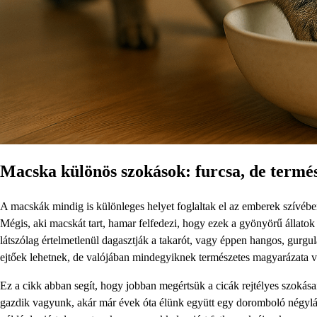
Macska különös szokások: furcsa, de termés
A macskák mindig is különleges helyet foglaltak el az emberek szívében
Mégis, aki macskát tart, hamar felfedezi, hogy ezek a gyönyörű állato
látszólag értelmetlenül dagasztják a takarót, vagy éppen hangos, gurgu
ejtőek lehetnek, de valójában mindegyiknek természetes magyarázata v
Ez a cikk abban segít, hogy jobban megértsük a cicák rejtélyes szokása
gazdik vagyunk, akár már évek óta élünk együtt egy doromboló négyláb