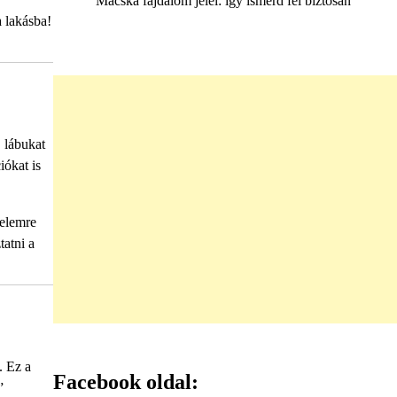
Macska fájdalom jelei: így ismerd fel biztosan
 lakásba!
 lábukat
ókat is
lelemre
tatni a
. Ez a
Facebook oldal:
”