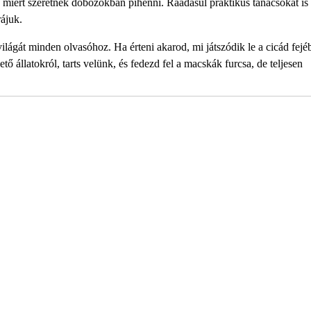
 miért szeretnek dobozokban pihenni. Ráadásul praktikus tanácsokat is
ájuk.
lágát minden olvasóhoz. Ha érteni akarod, mi játszódik le a cicád fejé
ő állatokról, tarts velünk, és fedezd fel a macskák furcsa, de teljesen