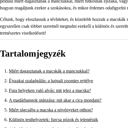
például miért dagasztanak a mancsukkal, miért futkosnak éjszaka, vagy
hogyan reagáljunk ezekre a szokásokra, és mikor érdemes odafigyelni r
Célunk, hogy eloszlassuk a tévhiteket, és közelebb hozzuk a macskák vi
egyszerűen csak többet szeretnél megtudni ezekről a különös és szerethet
természetes viselkedéseit!
Tartalomjegyzék
Miért dagasztanak a macskák a mancsukkal?
Éjszakai szaladgálás: a hajnali zoomies rejtélye
Fura helyeken való alvás: mit jelez a macska?
A madárhangok utánzása: mit akar a cica mondani?
Miért rágcsálja a macska a növényeket otthon?
Különös testhelyzetek: furcsa pózok és jelentésük