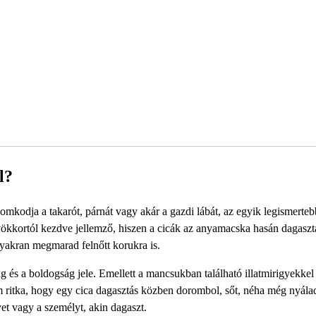
l?
mkodja a takarót, párnát vagy akár a gazdi lábát, az egyik legismerteb
ökkortól kezdve jellemző, hiszen a cicák az anyamacska hasán dagaszt
gyakran megmarad felnőtt korukra is.
 és a boldogság jele. Emellett a mancsukban található illatmirigyekkel 
m ritka, hogy egy cica dagasztás közben dorombol, sőt, néha még nyálad
yet vagy a személyt, akin dagaszt.