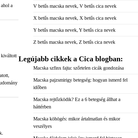
 ahol a
V betűs macska nevek, V betűs cica nevek
X betűs macska nevek, X betűs cica nevek
Y betűs macska nevek, Y betűs cica nevek
Z betűs macska nevek, Z betűs cica nevek
kiváltott
Legújabb cikkek a Cica blogban:
Macska szfinx fajta: szőrtelen cicák gondozása
tott,
Macska pajzsmirigy betegség: hogyan ismerd fel
 tudomány
időben
Macska rejtőzködik? Ez a 6 betegség állhat a
háttérben
Macska köhögés: mikor ártalmatlan és mikor
veszélyes
k.