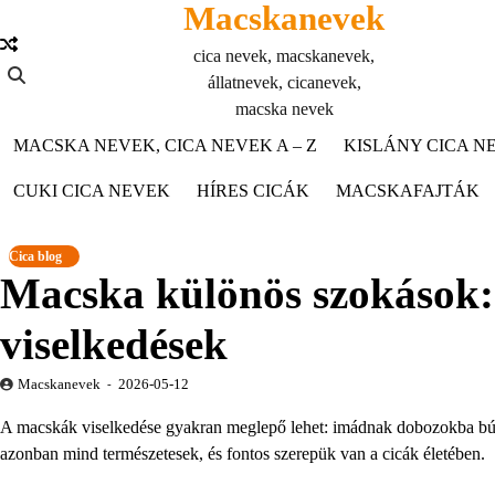
Macskanevek
Skip
to
cica nevek, macskanevek,
content
állatnevek, cicanevek,
macska nevek
MACSKA NEVEK, CICA NEVEK A – Z
KISLÁNY CICA NE
CUKI CICA NEVEK
HÍRES CICÁK
MACSKAFAJTÁK
Cica blog
Macska különös szokások: 
viselkedések
Macskanevek
2026-05-12
A macskák viselkedése gyakran meglepő lehet: imádnak dobozokba bújn
azonban mind természetesek, és fontos szerepük van a cicák életében.