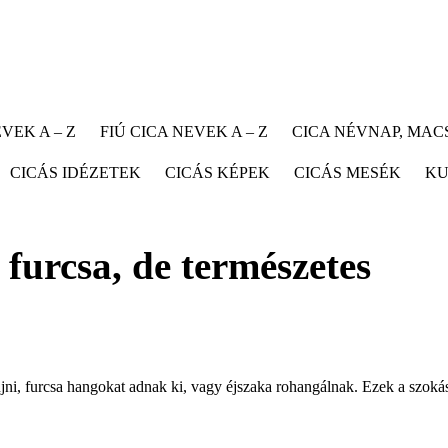
VEK A – Z
FIÚ CICA NEVEK A – Z
CICA NÉVNAP, MA
CICÁS IDÉZETEK
CICÁS KÉPEK
CICÁS MESÉK
KU
furcsa, de természetes
i, furcsa hangokat adnak ki, vagy éjszaka rohangálnak. Ezek a szoká