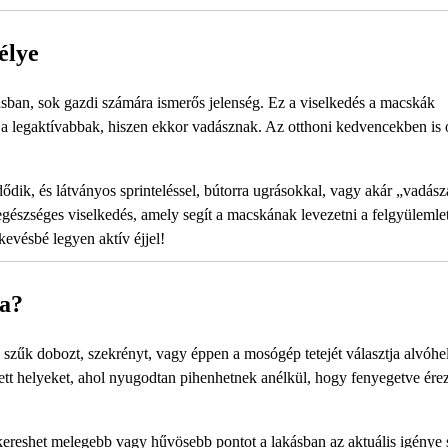
élye
ásban, sok gazdi számára ismerős jelenség. Ez a viselkedés a macskák
 a legaktívabbak, hiszen ekkor vadásznak. Az otthoni kedvencekben is ot
dik, és látványos sprinteléssel, bútorra ugrásokkal, vagy akár „vadász
egészséges viselkedés, amely segít a macskának levezetni a felgyülemlet
kevésbé legyen aktív éjjel!
ka?
zűk dobozt, szekrényt, vagy éppen a mosógép tetejét választja alvóhe
ett helyeket, ahol nyugodtan pihenhetnek anélkül, hogy fenyegetve ére
 kereshet melegebb vagy hűvösebb pontot a lakásban az aktuális igénye s