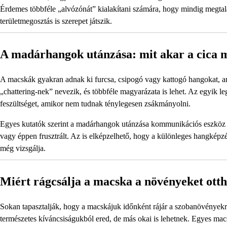
Érdemes többféle „alvózónát” kialakítani számára, hogy mindig megtalál
területmegosztás is szerepet játszik.
A madárhangok utánzása: mit akar a cica 
A macskák gyakran adnak ki furcsa, csipogó vagy kattogó hangokat, ami
„chattering-nek” nevezik, és többféle magyarázata is lehet. Az egyik lege
feszültséget, amikor nem tudnak ténylegesen zsákmányolni.
Egyes kutatók szerint a madárhangok utánzása kommunikációs eszköz i
vagy éppen frusztrált. Az is elképzelhető, hogy a különleges hangké
még vizsgálja.
Miért rágcsálja a macska a növényeket ott
Sokan tapasztalják, hogy a macskájuk időnként rájár a szobanövényekre, 
természetes kíváncsiságukból ered, de más okai is lehetnek. Egyes ma