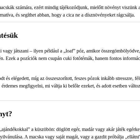
skák számára, ezért mindig tájékozódjunk, mielőtt növényt viszünk a
rnatíva, és segíthet abban, hogy a cica ne a dísznövényeket rágcsálja.
ntésük
 vagy játszani – ilyen például a „loaf” póz, amikor összegömbölyödve,
n. Ezek a pozíciók nem csupán cuki fotótémák, hanem fontos informáci
dt és elégedett, míg az összeszorított, feszes pózok inkább stresszre, fé
 érdemes megfigyelni, mi váltja ki belőle ezeket, és adott esetben változ
nyt?
 „ajándékokkal” a küszöbön: döglött egér, madár vagy akár játék egérke
vánulása. A macska vagy saját magát, vagy a gazdit próbálja „ellátni