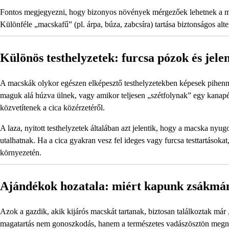
Fontos megjegyezni, hogy bizonyos növények mérgezőek lehetnek a mac
Különféle „macskafű” (pl. árpa, búza, zabcsíra) tartása biztonságos alte
Különös testhelyzetek: furcsa pózok és jele
A macskák olykor egészen elképesztő testhelyzetekben képesek pihenni
maguk alá húzva ülnek, vagy amikor teljesen „szétfolynak” egy kanapé
közvetítenek a cica közérzetéről.
A laza, nyitott testhelyzetek általában azt jelentik, hogy a macska nyugo
utalhatnak. Ha a cica gyakran vesz fel ideges vagy furcsa testtartásokat,
környezetén.
Ajándékok hozatala: miért kapunk zsákmá
Azok a gazdik, akik kijárós macskát tartanak, biztosan találkoztak már
magatartás nem gonoszkodás, hanem a természetes vadászösztön megnyil