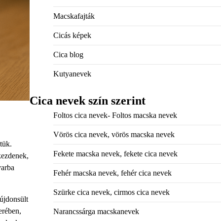
Macskafajták
Cicás képek
Cica blog
Kutyanevek
Cica nevek szín szerint
Foltos cica nevek- Foltos macska nevek
Vörös cica nevek, vörös macska nevek
tük.
Fekete macska nevek, fekete cica nevek
kezdenek,
varba
Fehér macska nevek, fehér cica nevek
Szürke cica nevek, cirmos cica nevek
újdonsült
erében,
Narancssárga macskanevek