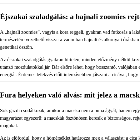
Éjszakai szaladgálás: a hajnali zoomies rejt
A „hajnali zoomies”, vagyis a kora reggeli, gyakran vad futkosás a lak
természetére vezethető vissza: a vadonban hajnali és alkonyati órákban
genetikai ösztön.
Az éjszakai szaladgálás gyakran hirtelen, minden előzmény nélkül kezdő
utánzó mozdulatokkal jár. Bár elsőre lehet, hogy bosszantó, valójában 
energiát. Érdemes lefekvés előtt intenzívebben játszani a cicával, hogy 
Fura helyeken való alvás: mit jelez a macs
Sok gazdi csodálkozik, amikor a macska nem a puha ágyát, hanem egy s
magyarázat egyszerű: a macskák ösztönösen keresik a biztonságos, rejt
magukat.
Az is előfordul, hogy a hőmérséklet határozza meg a választást: a cica