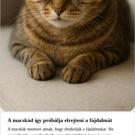
A macskád így próbálja elrejteni a fájdalmát
A macskák mesterei annak, hogy eltitkolják a fájdalmukat. Ha