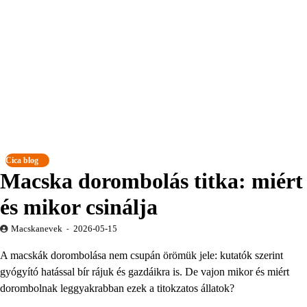
Cica blog
Macska dorombolás titka: miért
és mikor csinálja
Macskanevek
2026-05-15
A macskák dorombolása nem csupán örömük jele: kutatók szerint
gyógyító hatással bír rájuk és gazdáikra is. De vajon mikor és miért
dorombolnak leggyakrabban ezek a titokzatos állatok?