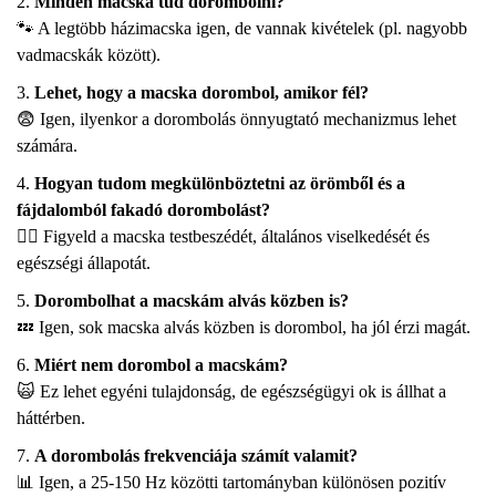
Minden macska tud dorombolni?
🐾 A legtöbb házimacska igen, de vannak kivételek (pl. nagyobb
vadmacskák között).
Lehet, hogy a macska dorombol, amikor fél?
😨 Igen, ilyenkor a dorombolás önnyugtató mechanizmus lehet
számára.
Hogyan tudom megkülönböztetni az örömből és a
fájdalomból fakadó dorombolást?
🕵️‍♀️ Figyeld a macska testbeszédét, általános viselkedését és
egészségi állapotát.
Dorombolhat a macskám alvás közben is?
💤 Igen, sok macska alvás közben is dorombol, ha jól érzi magát.
Miért nem dorombol a macskám?
🙀 Ez lehet egyéni tulajdonság, de egészségügyi ok is állhat a
háttérben.
A dorombolás frekvenciája számít valamit?
📊 Igen, a 25-150 Hz közötti tartományban különösen pozitív