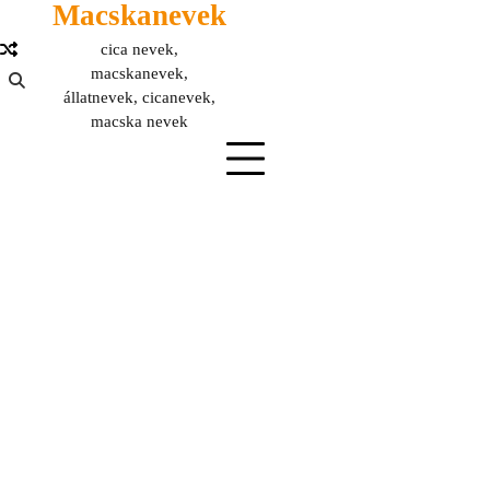
Macskanevek
Skip
to
cica nevek,
content
macskanevek,
állatnevek, cicanevek,
macska nevek