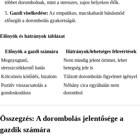
többet dorombolnak, mint a stresszes, zajos helyeken élők.
Gazdi viselkedése:
Az empatikus, macskabarát bánásmód
elősegíti a dorombolás gyakoriságát.
Előnyök és hátrányok táblázat
Előnyök a gazdi számára
Hátrányok/lehetséges félreértések
Megnyugtató,
Nem mindig jelent örömet, lehet
stresszcsökkentő hatás
betegség jele is
Kölcsönös kötődés, bizalom
Túlzott dorombolás figyelmet igényel
Pozitív visszacsatolás a
Néhány cica egyáltalán nem
gondoskodásra
dorombol
Összegzés: A dorombolás jelentősége a
gazdik számára