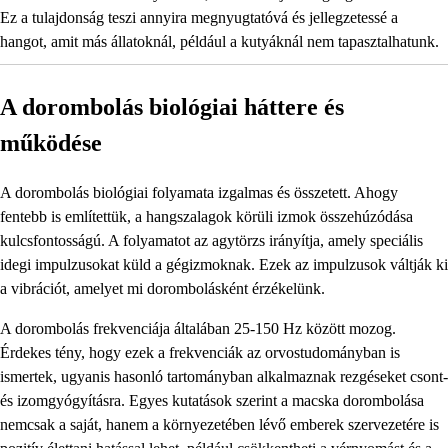
Ez a tulajdonság teszi annyira megnyugtatóvá és jellegzetessé a
hangot, amit más állatoknál, például a kutyáknál nem tapasztalhatunk.
A dorombolás biológiai háttere és
működése
A dorombolás biológiai folyamata izgalmas és összetett. Ahogy
fentebb is említettük, a hangszalagok körüli izmok összehúzódása
kulcsfontosságú. A folyamatot az agytörzs irányítja, amely speciális
idegi impulzusokat küld a gégizmoknak. Ezek az impulzusok váltják ki
a vibrációt, amelyet mi dorombolásként érzékelünk.
A dorombolás frekvenciája általában 25-150 Hz között mozog.
Érdekes tény, hogy ezek a frekvenciák az orvostudományban is
ismertek, ugyanis hasonló tartományban alkalmaznak rezgéseket csont-
és izomgyógyításra. Egyes kutatások szerint a macska dorombolása
nemcsak a saját, hanem a környezetében lévő emberek szervezetére is