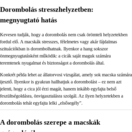
Dorombolás stresszhelyzetben:
megnyugtató hatás
Kevesen tudják, hogy a dorombolás nem csak örömteli helyzetekben
fordul elő. A macskák stresszes, félelmetes vagy akár fájdalmas
szituációkban is dorombolhatnak. Ilyenkor a hang sokszor
önmegnyugtatásként működik: a cicák saját maguk számára
teremtenek nyugalmat és biztonságot a dorombolás által.
Konkrét példa lehet az állatorvosi vizsgálat, amely sok macska számára
ijesztő. Ilyenkor is gyakran hallhatjuk a dorombolást – ez nem azt
jelenti, hogy a cica jól érzi magát, hanem inkább egyfajta belső
feszültségoldásra, önvigasztalásra szolgál. Az ilyen helyzetekben a
dorombolás tehát egyfajta lelki „elsősegély”.
A dorombolás szerepe a macskák