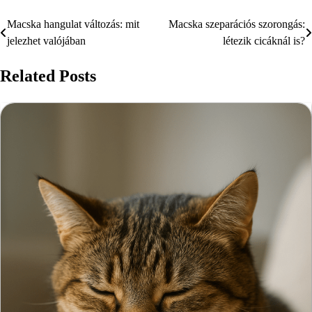
Macska hangulat változás: mit
Macska szeparációs szorongás:
Bejegyzés
jelezhet valójában
létezik cicáknál is?
navigáció
Related Posts