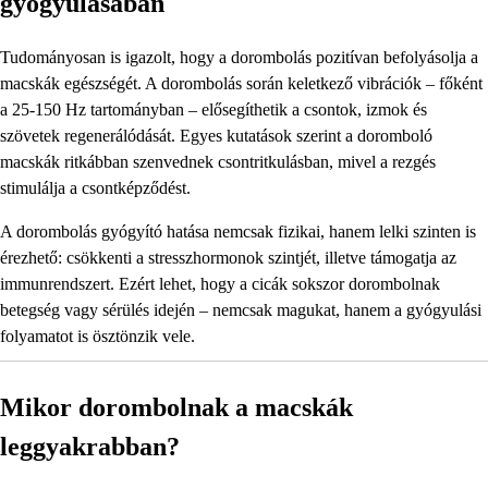
gyógyulásában
Tudományosan is igazolt, hogy a dorombolás pozitívan befolyásolja a
macskák egészségét. A dorombolás során keletkező vibrációk – főként
a 25-150 Hz tartományban – elősegíthetik a csontok, izmok és
szövetek regenerálódását. Egyes kutatások szerint a doromboló
macskák ritkábban szenvednek csontritkulásban, mivel a rezgés
stimulálja a csontképződést.
A dorombolás gyógyító hatása nemcsak fizikai, hanem lelki szinten is
érezhető: csökkenti a stresszhormonok szintjét, illetve támogatja az
immunrendszert. Ezért lehet, hogy a cicák sokszor dorombolnak
betegség vagy sérülés idején – nemcsak magukat, hanem a gyógyulási
folyamatot is ösztönzik vele.
Mikor dorombolnak a macskák
leggyakrabban?