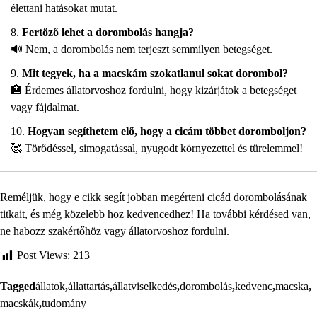
élettani hatásokat mutat.
Fertőző lehet a dorombolás hangja?
🔊 Nem, a dorombolás nem terjeszt semmilyen betegséget.
Mit tegyek, ha a macskám szokatlanul sokat dorombol?
🏥 Érdemes állatorvoshoz fordulni, hogy kizárjátok a betegséget
vagy fájdalmat.
Hogyan segíthetem elő, hogy a cicám többet doromboljon?
🥰 Törődéssel, simogatással, nyugodt környezettel és türelemmel!
Reméljük, hogy e cikk segít jobban megérteni cicád dorombolásának
titkait, és még közelebb hoz kedvencedhez! Ha további kérdésed van,
ne habozz szakértőhöz vagy állatorvoshoz fordulni.
Post Views:
213
Tagged
állatok
,
állattartás
,
állatviselkedés
,
dorombolás
,
kedvenc
,
macska
,
macskák
,
tudomány