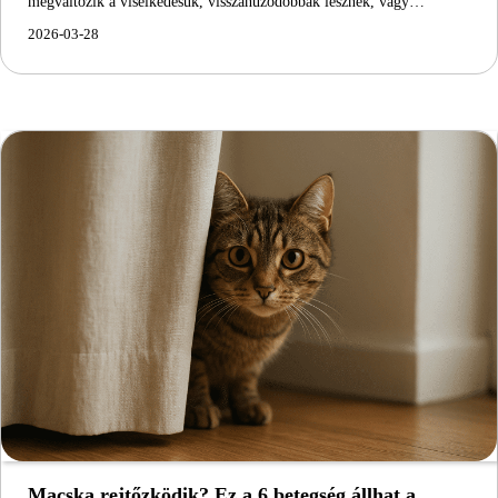
megváltozik a viselkedésük, visszahúzódóbbak lesznek, vagy…
2026-03-28
Macska rejtőzködik? Ez a 6 betegség állhat a