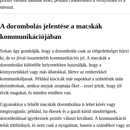
pozitív élettani hatással lehet, például csökkentheti a vérnyomást és a
stresszt.
A dorombolás jelentése a macskák
kommunikációjában
Sokan úgy gondolják, hogy a dorombolás csak az elégedettséget fejezi
ki, de ez jóval összetettebb kommunikációs jel. A macskák a
dorombolást különféle helyzetekben használják, hogy a
környezetükkel vagy más állatokkal, illetve az emberekkel
kommunikáljanak. Például kiscicák már napokkal a születésük után
dorombolnak, amikor anyjuk szoptatja őket – ezzel jelzik, hogy jól
érzik magukat, és minden rendben van.
Ugyanakkor a felnőtt macskák dorombolása is lehet kérés vagy
megnyugtatás: például, ha éhesek és a gazdi körül sündörögnek,
dorombolással igyekeznek pozitív választ kiváltani. A kommunikáció
tehát többirányú, és nem csak a nyugalmat, hanem a szándékot vagy az