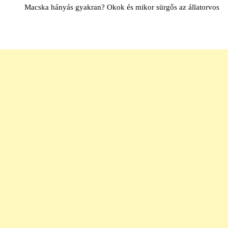
Macska hányás gyakran? Okok és mikor sürgős az állatorvos