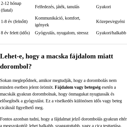
2-12 hónap
Felfedezés, játék, tanulás
Gyakori
(fiatal)
Kommunikáció, komfort,
1-8 év (felnőtt)
Közepes/egyéni
igények
8 év felett (idős)
Gyógyulás, nyugalom, stressz
Gyakori/halkabb
Lehet-e, hogy a macska fájdalom miatt
dorombol?
Sokan meglepődnek, amikor megtudják, hogy a dorombolás nem
minden esetben jelent örömöt.
Fájdalom vagy betegség
esetén a
macskák gyakran dorombolnak, hogy önmagukat nyugtassák és
elősegítsék a gyógyulást. Ez a viselkedés különösen idős vagy beteg
cicáknál figyelhető meg.
Fontos azonban tudni, hogy a fájdalmat jelző dorombolás gyakran eltér
a megszokottól: lehet halkabb, szaggatottabb, vagy a cica testtartása,