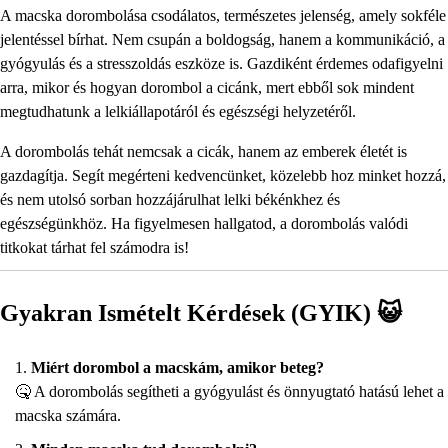
A macska dorombolása csodálatos, természetes jelenség, amely sokféle
jelentéssel bírhat. Nem csupán a boldogság, hanem a kommunikáció, a
gyógyulás és a stresszoldás eszköze is. Gazdiként érdemes odafigyelni
arra, mikor és hogyan dorombol a cicánk, mert ebből sok mindent
megtudhatunk a lelkiállapotáról és egészségi helyzetéről.
A dorombolás tehát nemcsak a cicák, hanem az emberek életét is
gazdagítja. Segít megérteni kedvencünket, közelebb hoz minket hozzá,
és nem utolsó sorban hozzájárulhat lelki békénkhez és
egészségünkhöz. Ha figyelmesen hallgatod, a dorombolás valódi
titkokat tárhat fel számodra is!
Gyakran Ismételt Kérdések (GYIK) 😺
Miért dorombol a macskám, amikor beteg?
🤒 A dorombolás segítheti a gyógyulást és önnyugtató hatású lehet a
macska számára.