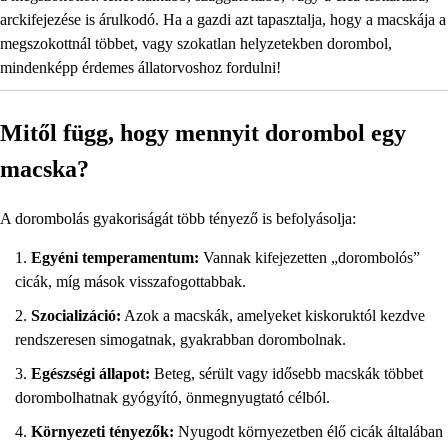
arckifejezése is árulkodó. Ha a gazdi azt tapasztalja, hogy a macskája a
megszokottnál többet, vagy szokatlan helyzetekben dorombol,
mindenképp érdemes állatorvoshoz fordulni!
Mitől függ, hogy mennyit dorombol egy
macska?
A dorombolás gyakoriságát több tényező is befolyásolja:
Egyéni temperamentum:
Vannak kifejezetten „dorombolós”
cicák, míg mások visszafogottabbak.
Szocializáció:
Azok a macskák, amelyeket kiskoruktól kezdve
rendszeresen simogatnak, gyakrabban dorombolnak.
Egészségi állapot:
Beteg, sérült vagy idősebb macskák többet
dorombolhatnak gyógyító, önmegnyugtató célból.
Környezeti tényezők:
Nyugodt környezetben élő cicák általában