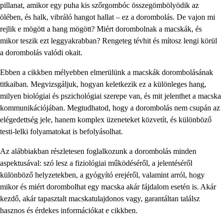
pillanat, amikor egy puha kis szőrgombóc összegömbölyödik az
ölében, és halk, vibráló hangot hallat – ez a dorombolás. De vajon mi
rejlik e mögött a hang mögött? Miért dorombolnak a macskák, és
mikor teszik ezt leggyakrabban? Rengeteg tévhit és mítosz lengi körül
a dorombolás valódi okait.
Ebben a cikkben mélyebben elmerülünk a macskák dorombolásának
titkaiban. Megvizsgáljuk, hogyan keletkezik ez a különleges hang,
milyen biológiai és pszichológiai szerepe van, és mit jelenthet a macska
kommunikációjában. Megtudhatod, hogy a dorombolás nem csupán az
elégedettség jele, hanem komplex üzeneteket közvetít, és különböző
testi-lelki folyamatokat is befolyásolhat.
Az alábbiakban részletesen foglalkozunk a dorombolás minden
aspektusával: szó lesz a fiziológiai működéséről, a jelentéséről
különböző helyzetekben, a gyógyító erejéről, valamint arról, hogy
mikor és miért dorombolhat egy macska akár fájdalom esetén is. Akár
kezdő, akár tapasztalt macskatulajdonos vagy, garantáltan találsz
hasznos és érdekes információkat e cikkben.