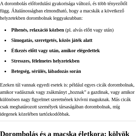
A dorombolás előfordulási gyakorisága változó, és több tényezőtől
függ. Általánosságban elmondható, hogy a macskák a következő
helyzetekben dorombolnak leggyakrabban:
Pihenés, relaxáció közben
(pl. alvás előtt vagy után)
Simogatás, szeretgetés, közös játék alatt
Étkezés előtt vagy után, amikor elégedettek
Stresszes, félelmetes helyzetekben
Betegség, sérülés, lábadozás során
Ezeken túl vannak egyedi esetek is: például egyes cicák dorombolnak,
amikor vadásznak vagy zsákmányt „hoznak” a gazdinak, vagy amikor
különösen nagy figyelmet szeretnének kivívni maguknak. Más cicák
csak meghatározott személyek társaságában dorombolnak, míg
idegenek közelében tartózkodóbbak.
Dorombolás és a macska életkora: kölyök