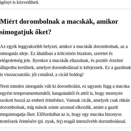
igényt is közvetítheti.
Miért dorombolnak a macskák, amikor
simogatjuk őket?
Az egyik leggyakoribb helyzet, amikor a macskák dorombolnak, az a
simogatás ideje. Ez általában a kölcsönös bizalom, szeretet és
elégedettség jele. Ilyenkor a macskák ellazulnak, és pozitív érzelmi
állapotba kerülnek, amelyet dorombolással is kifejeznek. Ez a gazdinak
is visszacsatolás: jól csinálod, a cicád boldog!
Nem minden simogatás vált ki dorombolást, ez ugyanis függ a macska
egyéni temperamentumától, hangulatától és attól is, hogy mennyire
szokott hozzá az emberi érintéshez. Vannak cicák, amelyek csak ritkán
dorombolnak, míg mások szinte azonnal elkezdik, amint a gazdi
megsimogatja őket. Előfordulhat az is, hogy egy macska bizonyos
testrészek érintésére (pl. nyak, fej) reagál intenzívebb dorombolással.