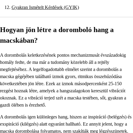
Gyakran Ismételt Kérdések (GYIK)
Hogyan jön létre a doromboló hang a
macskában?
A dorombolás keletkezésének pontos mechanizmusát évszázadokig
homály fedte, de ma már a tudomány közelebb áll a rejtély
megfejtéséhez. A legelfogadottabb elmélet szerint a dorombolás a
macska gégéjében található izmok gyors, ritmikus összehúzódása
következtében jön létre. Ezek az izmok másodpercenként 25-150
rezgést hoznak létre, amelyek a hangszalagokon keresztül vibrációt
okoznak. Ez a vibráció terjed szét a macska testében, sőt, gyakran a
gazdi ölében is érezhető.
A dorombolás igen különleges hang, hiszen az inspiráció (belégzés) és
exspiráció (kilégzés) alatt egyaránt hallható. Ez annyit jelent, hogy a
macska dorombolása folyamatos, nem szakítják meg légzésszünetek.