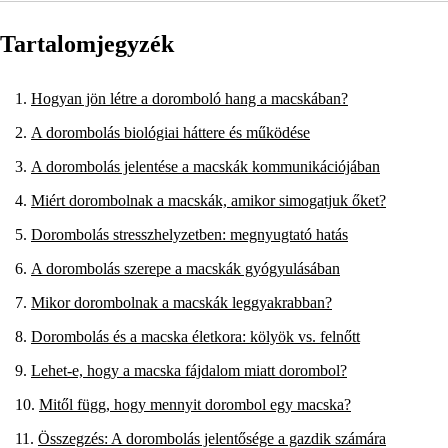
Tartalomjegyzék
Hogyan jön létre a doromboló hang a macskában?
A dorombolás biológiai háttere és működése
A dorombolás jelentése a macskák kommunikációjában
Miért dorombolnak a macskák, amikor simogatjuk őket?
Dorombolás stresszhelyzetben: megnyugtató hatás
A dorombolás szerepe a macskák gyógyulásában
Mikor dorombolnak a macskák leggyakrabban?
Dorombolás és a macska életkora: kölyök vs. felnőtt
Lehet-e, hogy a macska fájdalom miatt dorombol?
Mitől függ, hogy mennyit dorombol egy macska?
Összegzés: A dorombolás jelentősége a gazdik számára