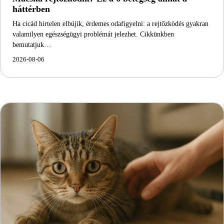
háttérben
Ha cicád hirtelen elbújik, érdemes odafigyelni: a rejtőzködés gyakran
valamilyen egészségügyi problémát jelezhet. Cikkünkben
bemutatjuk…
2026-08-06