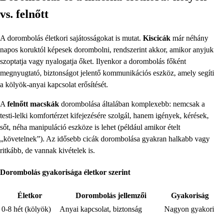
vs. felnőtt
A dorombolás életkori sajátosságokat is mutat.
Kiscicák
már néhány
napos koruktól képesek dorombolni, rendszerint akkor, amikor anyjuk
szoptatja vagy nyalogatja őket. Ilyenkor a dorombolás főként
megnyugtató, biztonságot jelentő kommunikációs eszköz, amely segíti
a kölyök-anyai kapcsolat erősítését.
A
felnőtt macskák
dorombolása általában komplexebb: nemcsak a
testi-lelki komfortérzet kifejezésére szolgál, hanem igények, kérések,
sőt, néha manipuláció eszköze is lehet (például amikor ételt
„követelnek”). Az idősebb cicák dorombolása gyakran halkabb vagy
ritkább, de vannak kivételek is.
Dorombolás gyakorisága életkor szerint
Életkor
Dorombolás jellemzői
Gyakoriság
0-8 hét (kölyök)
Anyai kapcsolat, biztonság
Nagyon gyakori