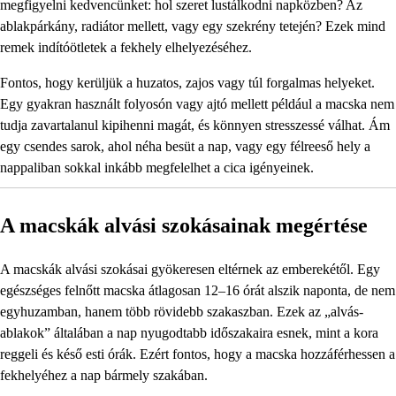
megfigyelni kedvencünket: hol szeret lustálkodni napközben? Az
ablakpárkány, radiátor mellett, vagy egy szekrény tetején? Ezek mind
remek indítóötletek a fekhely elhelyezéséhez.
Fontos, hogy kerüljük a huzatos, zajos vagy túl forgalmas helyeket.
Egy gyakran használt folyosón vagy ajtó mellett például a macska nem
tudja zavartalanul kipihenni magát, és könnyen stresszessé válhat. Ám
egy csendes sarok, ahol néha besüt a nap, vagy egy félreeső hely a
nappaliban sokkal inkább megfelelhet a cica igényeinek.
A macskák alvási szokásainak megértése
A macskák alvási szokásai gyökeresen eltérnek az emberekétől. Egy
egészséges felnőtt macska átlagosan 12–16 órát alszik naponta, de nem
egyhuzamban, hanem több rövidebb szakaszban. Ezek az „alvás-
ablakok” általában a nap nyugodtabb időszakaira esnek, mint a kora
reggeli és késő esti órák. Ezért fontos, hogy a macska hozzáférhessen a
fekhelyéhez a nap bármely szakában.