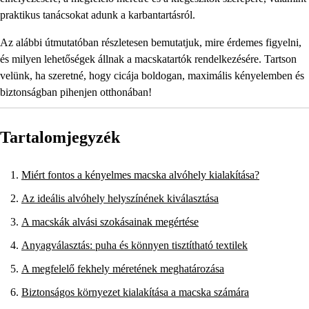
praktikus tanácsokat adunk a karbantartásról.
Az alábbi útmutatóban részletesen bemutatjuk, mire érdemes figyelni,
és milyen lehetőségek állnak a macskatartók rendelkezésére. Tartson
velünk, ha szeretné, hogy cicája boldogan, maximális kényelemben és
biztonságban pihenjen otthonában!
Tartalomjegyzék
Miért fontos a kényelmes macska alvóhely kialakítása?
Az ideális alvóhely helyszínének kiválasztása
A macskák alvási szokásainak megértése
Anyagválasztás: puha és könnyen tisztítható textilek
A megfelelő fekhely méretének meghatározása
Biztonságos környezet kialakítása a macska számára