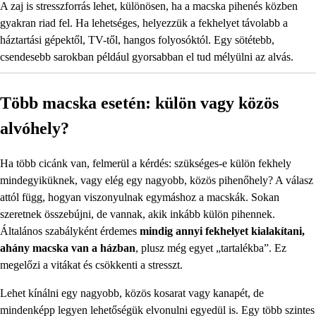
A zaj is stresszforrás lehet, különösen, ha a macska pihenés közben
gyakran riad fel. Ha lehetséges, helyezzük a fekhelyet távolabb a
háztartási gépektől, TV-től, hangos folyosóktól. Egy sötétebb,
csendesebb sarokban például gyorsabban el tud mélyülni az alvás.
Több macska esetén: külön vagy közös
alvóhely?
Ha több cicánk van, felmerül a kérdés: szükséges-e külön fekhely
mindegyiküknek, vagy elég egy nagyobb, közös pihenőhely? A válasz
attól függ, hogyan viszonyulnak egymáshoz a macskák. Sokan
szeretnek összebújni, de vannak, akik inkább külön pihennek.
Általános szabályként érdemes
mindig annyi fekhelyet kialakítani,
ahány macska van a házban
, plusz még egyet „tartalékba”. Ez
megelőzi a vitákat és csökkenti a stresszt.
Lehet kínálni egy nagyobb, közös kosarat vagy kanapét, de
mindenképp legyen lehetőségük elvonulni egyedül is. Egy több szintes