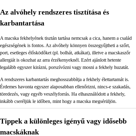
Az alvóhely rendszeres tisztítása és
karbantartása
A macska fekhelyének tisztán tartása nemcsak a cica, hanem a család
egészségének is fontos. Az alvóhely könnyen összegyűjtheti a szőrt,
port, esetleges élősködőket (pl. bolhát, atkákat), illetve a macskaszőr
allergiát is okozhat az arra érzékenyeknél. Ezért ajánlott hetente
legalább egyszer kirázni, porszívózni vagy mosni a fekhely huzatát.
A rendszeres karbantartás meghosszabbítja a fekhely élettartamát is.
Érdemes havonta egyszer alaposabban ellenőrizni, nincs-e szakadás,
töredezés, vagy egyéb veszélyforrás. Ha elhasználódott a fekhely,
inkább cseréljük le időben, mint hogy a macska megsérüljön.
Tippek a különleges igényű vagy idősebb
macskáknak