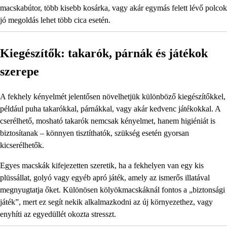
macskabútor, több kisebb kosárka, vagy akár egymás felett lévő polcok
jó megoldás lehet több cica esetén.
Kiegészítők: takarók, párnák és játékok
szerepe
A fekhely kényelmét jelentősen növelhetjük különböző kiegészítőkkel,
például puha takarókkal, párnákkal, vagy akár kedvenc játékokkal. A
cserélhető, mosható takarók nemcsak kényelmet, hanem higiéniát is
biztosítanak – könnyen tisztíthatók, szükség esetén gyorsan
kicserélhetők.
Egyes macskák kifejezetten szeretik, ha a fekhelyen van egy kis
plüssállat, golyó vagy egyéb apró játék, amely az ismerős illatával
megnyugtatja őket. Különösen kölyökmacskáknál fontos a „biztonsági
játék”, mert ez segít nekik alkalmazkodni az új környezethez, vagy
enyhíti az egyedüllét okozta stresszt.