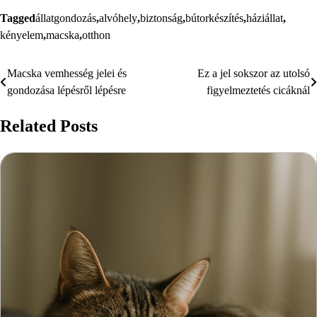
Tagged
állatgondozás
,
alvóhely
,
biztonság
,
bútorkészítés
,
háziállat
,
kényelem
,
macska
,
otthon
Macska vemhesség jelei és
Ez a jel sokszor az utolsó
Bejegyzés
gondozása lépésről lépésre
figyelmeztetés cicáknál
navigáció
Related Posts