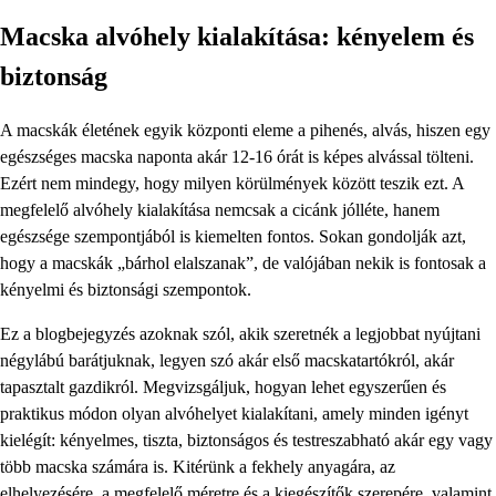
Macska alvóhely kialakítása: kényelem és
biztonság
A macskák életének egyik központi eleme a pihenés, alvás, hiszen egy
egészséges macska naponta akár 12-16 órát is képes alvással tölteni.
Ezért nem mindegy, hogy milyen körülmények között teszik ezt. A
megfelelő alvóhely kialakítása nemcsak a cicánk jólléte, hanem
egészsége szempontjából is kiemelten fontos. Sokan gondolják azt,
hogy a macskák „bárhol elalszanak”, de valójában nekik is fontosak a
kényelmi és biztonsági szempontok.
Ez a blogbejegyzés azoknak szól, akik szeretnék a legjobbat nyújtani
négylábú barátjuknak, legyen szó akár első macskatartókról, akár
tapasztalt gazdikról. Megvizsgáljuk, hogyan lehet egyszerűen és
praktikus módon olyan alvóhelyet kialakítani, amely minden igényt
kielégít: kényelmes, tiszta, biztonságos és testreszabható akár egy vagy
több macska számára is. Kitérünk a fekhely anyagára, az
elhelyezésére, a megfelelő méretre és a kiegészítők szerepére, valamint