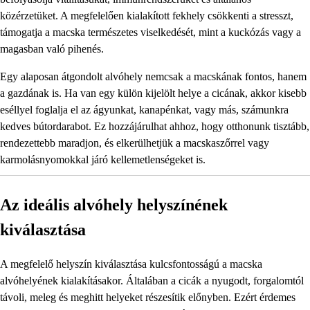
közérzetüket. A megfelelően kialakított fekhely csökkenti a stresszt,
támogatja a macska természetes viselkedését, mint a kuckózás vagy a
magasban való pihenés.
Egy alaposan átgondolt alvóhely nemcsak a macskának fontos, hanem
a gazdának is. Ha van egy külön kijelölt helye a cicának, akkor kisebb
eséllyel foglalja el az ágyunkat, kanapénkat, vagy más, számunkra
kedves bútordarabot. Ez hozzájárulhat ahhoz, hogy otthonunk tisztább,
rendezettebb maradjon, és elkerülhetjük a macskaszőrrel vagy
karmolásnyomokkal járó kellemetlenségeket is.
Az ideális alvóhely helyszínének
kiválasztása
A megfelelő helyszín kiválasztása kulcsfontosságú a macska
alvóhelyének kialakításakor. Általában a cicák a nyugodt, forgalomtól
távoli, meleg és meghitt helyeket részesítik előnyben. Ezért érdemes