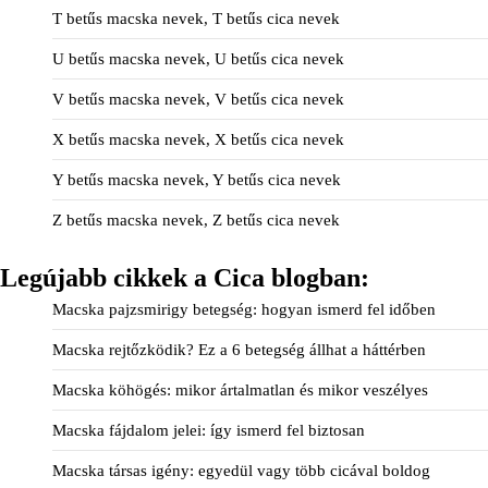
T betűs macska nevek, T betűs cica nevek
U betűs macska nevek, U betűs cica nevek
V betűs macska nevek, V betűs cica nevek
X betűs macska nevek, X betűs cica nevek
Y betűs macska nevek, Y betűs cica nevek
Z betűs macska nevek, Z betűs cica nevek
Legújabb cikkek a Cica blogban:
Macska pajzsmirigy betegség: hogyan ismerd fel időben
Macska rejtőzködik? Ez a 6 betegség állhat a háttérben
Macska köhögés: mikor ártalmatlan és mikor veszélyes
Macska fájdalom jelei: így ismerd fel biztosan
Macska társas igény: egyedül vagy több cicával boldog