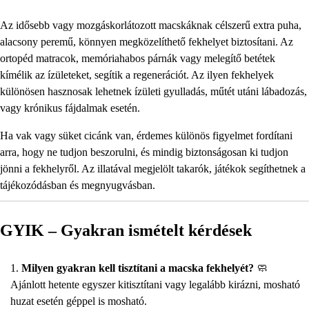
Az idősebb vagy mozgáskorlátozott macskáknak célszerű extra puha,
alacsony peremű, könnyen megközelíthető fekhelyet biztosítani. Az
ortopéd matracok, memóriahabos párnák vagy melegítő betétek
kímélik az ízületeket, segítik a regenerációt. Az ilyen fekhelyek
különösen hasznosak lehetnek ízületi gyulladás, műtét utáni lábadozás,
vagy krónikus fájdalmak esetén.
Ha vak vagy süket cicánk van, érdemes különös figyelmet fordítani
arra, hogy ne tudjon beszorulni, és mindig biztonságosan ki tudjon
jönni a fekhelyről. Az illatával megjelölt takarók, játékok segíthetnek a
tájékozódásban és megnyugvásban.
GYIK – Gyakran ismételt kérdések
Milyen gyakran kell tisztítani a macska fekhelyét?
🧼
Ajánlott hetente egyszer kitisztítani vagy legalább kirázni, mosható
huzat esetén géppel is mosható.