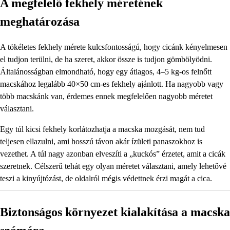
A megfelelő fekhely méretének
meghatározása
A tökéletes fekhely mérete kulcsfontosságú, hogy cicánk kényelmesen
el tudjon terülni, de ha szeret, akkor össze is tudjon gömbölyödni.
Általánosságban elmondható, hogy egy átlagos, 4–5 kg-os felnőtt
macskához legalább 40×50 cm-es fekhely ajánlott. Ha nagyobb vagy
több macskánk van, érdemes ennek megfelelően nagyobb méretet
választani.
Egy túl kicsi fekhely korlátozhatja a macska mozgását, nem tud
teljesen ellazulni, ami hosszú távon akár ízületi panaszokhoz is
vezethet. A túl nagy azonban elveszíti a „kuckós” érzetet, amit a cicák
szeretnek. Célszerű tehát egy olyan méretet választani, amely lehetővé
teszi a kinyújtózást, de oldalról mégis védettnek érzi magát a cica.
Biztonságos környezet kialakítása a macska