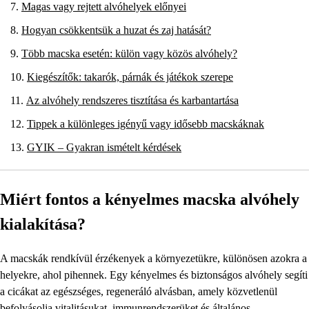
Magas vagy rejtett alvóhelyek előnyei
Hogyan csökkentsük a huzat és zaj hatását?
Több macska esetén: külön vagy közös alvóhely?
Kiegészítők: takarók, párnák és játékok szerepe
Az alvóhely rendszeres tisztítása és karbantartása
Tippek a különleges igényű vagy idősebb macskáknak
GYIK – Gyakran ismételt kérdések
Miért fontos a kényelmes macska alvóhely
kialakítása?
A macskák rendkívül érzékenyek a környezetükre, különösen azokra a
helyekre, ahol pihennek. Egy kényelmes és biztonságos alvóhely segíti
a cicákat az egészséges, regeneráló alvásban, amely közvetlenül
befolyásolja vitalitásukat, immunrendszerüket és általános