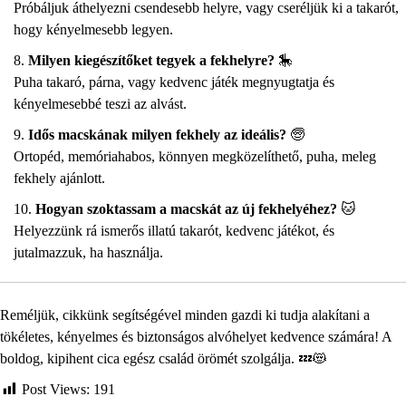
Próbáljuk áthelyezni csendesebb helyre, vagy cseréljük ki a takarót,
hogy kényelmesebb legyen.
Milyen kiegészítőket tegyek a fekhelyre?
🎠
Puha takaró, párna, vagy kedvenc játék megnyugtatja és
kényelmesebbé teszi az alvást.
Idős macskának milyen fekhely az ideális?
🧓
Ortopéd, memóriahabos, könnyen megközelíthető, puha, meleg
fekhely ajánlott.
Hogyan szoktassam a macskát az új fekhelyéhez?
🐱
Helyezzünk rá ismerős illatú takarót, kedvenc játékot, és
jutalmazzuk, ha használja.
Reméljük, cikkünk segítségével minden gazdi ki tudja alakítani a
tökéletes, kényelmes és biztonságos alvóhelyet kedvence számára! A
boldog, kipihent cica egész család örömét szolgálja. 💤😻
Post Views:
191