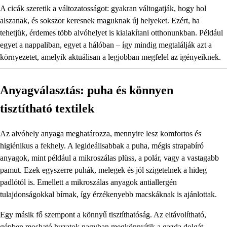
A cicák szeretik a változatosságot: gyakran váltogatják, hogy hol
alszanak, és sokszor keresnek maguknak új helyeket. Ezért, ha
tehetjük, érdemes több alvóhelyet is kialakítani otthonunkban. Például
egyet a nappaliban, egyet a hálóban – így mindig megtalálják azt a
környezetet, amelyik aktuálisan a legjobban megfelel az igényeiknek.
Anyagválasztás: puha és könnyen
tisztítható textilek
Az alvóhely anyaga meghatározza, mennyire lesz komfortos és
higiénikus a fekhely. A legideálisabbak a puha, mégis strapabíró
anyagok, mint például a mikroszálas plüss, a polár, vagy a vastagabb
pamut. Ezek egyszerre puhák, melegek és jól szigetelnek a hideg
padlótól is. Emellett a mikroszálas anyagok antiallergén
tulajdonságokkal bírnak, így érzékenyebb macskáknak is ajánlottak.
Egy másik fő szempont a könnyű tisztíthatóság. Az eltávolítható,
gépben mosható huzatok nagyban megkönnyítik a gazda dolgát,