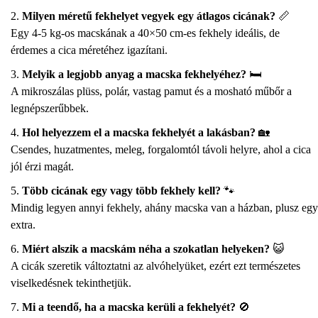
Milyen méretű fekhelyet vegyek egy átlagos cicának?
📏
Egy 4-5 kg-os macskának a 40×50 cm-es fekhely ideális, de
érdemes a cica méretéhez igazítani.
Melyik a legjobb anyag a macska fekhelyéhez?
🛏️
A mikroszálas plüss, polár, vastag pamut és a mosható műbőr a
legnépszerűbbek.
Hol helyezzem el a macska fekhelyét a lakásban?
🏡
Csendes, huzatmentes, meleg, forgalomtól távoli helyre, ahol a cica
jól érzi magát.
Több cicának egy vagy több fekhely kell?
🐾
Mindig legyen annyi fekhely, ahány macska van a házban, plusz egy
extra.
Miért alszik a macskám néha a szokatlan helyeken?
😺
A cicák szeretik változtatni az alvóhelyüket, ezért ezt természetes
viselkedésnek tekinthetjük.
Mi a teendő, ha a macska kerüli a fekhelyét?
🚫