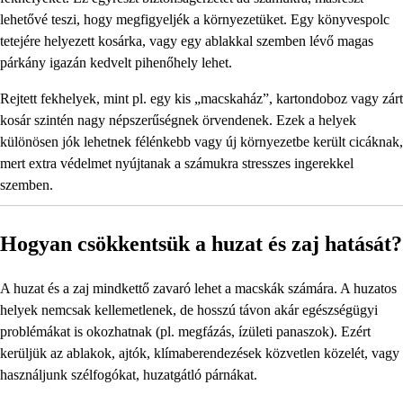
lehetővé teszi, hogy megfigyeljék a környezetüket. Egy könyvespolc
tetejére helyezett kosárka, vagy egy ablakkal szemben lévő magas
párkány igazán kedvelt pihenőhely lehet.
Rejtett fekhelyek, mint pl. egy kis „macskaház”, kartondoboz vagy zárt
kosár szintén nagy népszerűségnek örvendenek. Ezek a helyek
különösen jók lehetnek félénkebb vagy új környezetbe került cicáknak,
mert extra védelmet nyújtanak a számukra stresszes ingerekkel
szemben.
Hogyan csökkentsük a huzat és zaj hatását?
A huzat és a zaj mindkettő zavaró lehet a macskák számára. A huzatos
helyek nemcsak kellemetlenek, de hosszú távon akár egészségügyi
problémákat is okozhatnak (pl. megfázás, ízületi panaszok). Ezért
kerüljük az ablakok, ajtók, klímaberendezések közvetlen közelét, vagy
használjunk szélfogókat, huzatgátló párnákat.