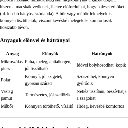
hiszen a macskák vedlenek, illetve előfordulhat, hogy baleset éri őket
(pl. kisebb hányás, szőrlabda). A bőr vagy műbőr fekhelyek is
könnyen tisztíthatók, viszont kevésbé melegek és komfortosak
hosszabb távon.
Anyagok előnyei és hátrányai
Anyag
Előnyök
Hátrányok
Mikroszálas
Puha, meleg, antiallergén,
Idővel bolyhosodhat, kopik
plüss
jól tisztítható
Könnyű, jól szigetel,
Szöszölhet, könnyen
Polár
gyorsan szárad
gyűrődik
Vastag
Nehéz tisztítani, beszívhatja
Természetes, jól szellőzik
pamut
a szagokat
Műbőr
Könnyen törölhető, vízálló
Hideg, kevésbé komfortos