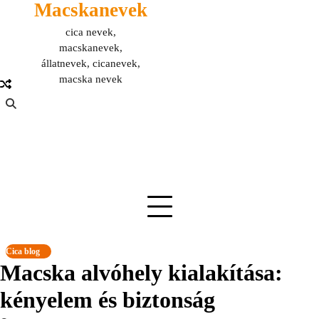
Macskanevek
Skip
to
cica nevek,
content
macskanevek,
állatnevek, cicanevek,
macska nevek
Cica blog
Macska alvóhely kialakítása:
kényelem és biztonság