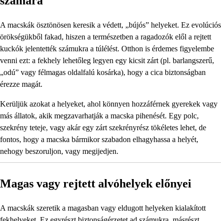
számára
A macskák ösztönösen keresik a védett, „bújós” helyeket. Ez evolúciós
örökségükből fakad, hiszen a természetben a ragadozók elől a rejtett
kuckók jelentették számukra a túlélést. Otthon is érdemes figyelembe
venni ezt: a fekhely lehetőleg legyen egy kicsit zárt (pl. barlangszerű,
„odú” vagy félmagas oldalfalú kosárka), hogy a cica biztonságban
érezze magát.
Kerüljük azokat a helyeket, ahol könnyen hozzáférnek gyerekek vagy
más állatok, akik megzavarhatják a macska pihenését. Egy polc,
szekrény teteje, vagy akár egy zárt szekrényrész tökéletes lehet, de
fontos, hogy a macska bármikor szabadon elhagyhassa a helyét,
nehogy beszoruljon, vagy megijedjen.
Magas vagy rejtett alvóhelyek előnyei
A macskák szeretik a magasban vagy eldugott helyeken kialakított
fekhelyeket. Ez egyrészt biztonságérzetet ad számukra, másrészt