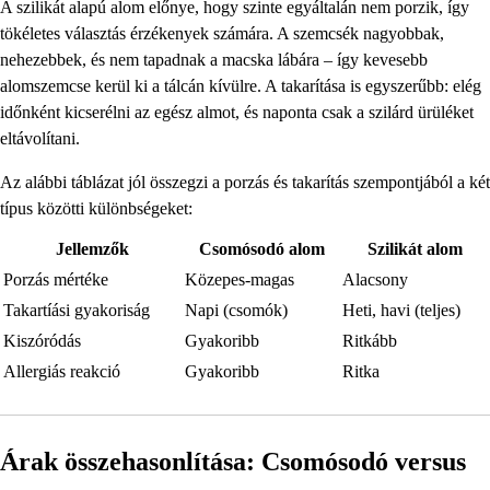
A szilikát alapú alom előnye, hogy szinte egyáltalán nem porzik, így
tökéletes választás érzékenyek számára. A szemcsék nagyobbak,
nehezebbek, és nem tapadnak a macska lábára – így kevesebb
alomszemcse kerül ki a tálcán kívülre. A takarítása is egyszerűbb: elég
időnként kicserélni az egész almot, és naponta csak a szilárd ürüléket
eltávolítani.
Az alábbi táblázat jól összegzi a porzás és takarítás szempontjából a két
típus közötti különbségeket:
Jellemzők
Csomósodó alom
Szilikát alom
Porzás mértéke
Közepes-magas
Alacsony
Takartíási gyakoriság
Napi (csomók)
Heti, havi (teljes)
Kiszóródás
Gyakoribb
Ritkább
Allergiás reakció
Gyakoribb
Ritka
Árak összehasonlítása: Csomósodó versus