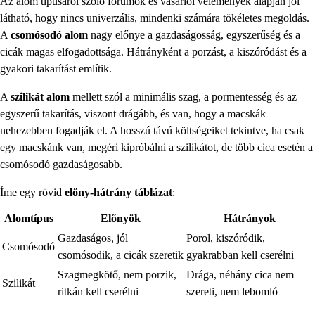
Az alom típusáról szóló fórumok és vásárlói vélemények alapján jól
látható, hogy nincs univerzális, mindenki számára tökéletes megoldás.
A
csomósodó alom
nagy előnye a gazdaságosság, egyszerűség és a
cicák magas elfogadottsága. Hátrányként a porzást, a kiszóródást és a
gyakori takarítást említik.
A
szilikát alom
mellett szól a minimális szag, a pormentesség és az
egyszerű takarítás, viszont drágább, és van, hogy a macskák
nehezebben fogadják el. A hosszú távú költségeiket tekintve, ha csak
egy macskánk van, megéri kipróbálni a szilikátot, de több cica esetén a
csomósodó gazdaságosabb.
Íme egy rövid
előny-hátrány táblázat
:
Alomtípus
Előnyök
Hátrányok
Gazdaságos, jól
Porol, kiszóródik,
Csomósodó
csomósodik, a cicák szeretik
gyakrabban kell cserélni
Szagmegkötő, nem porzik,
Drága, néhány cica nem
Szilikát
ritkán kell cserélni
szereti, nem lebomló