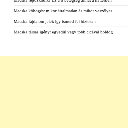
Macska rejtőzködik? Ez a 6 betegség állhat a háttérben
Macska köhögés: mikor ártalmatlan és mikor veszélyes
Macska fájdalom jelei: így ismerd fel biztosan
Macska társas igény: egyedül vagy több cicával boldog