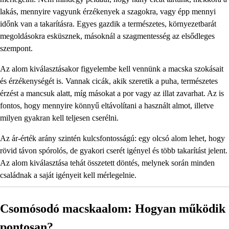
lakás, mennyire vagyunk érzékenyek a szagokra, vagy épp mennyi
időnk van a takarításra. Egyes gazdik a természetes, környezetbarát
megoldásokra esküsznek, másoknál a szagmentesség az elsődleges
szempont.
Az alom kiválasztásakor figyelembe kell vennünk a macska szokásait
és érzékenységét is. Vannak cicák, akik szeretik a puha, természetes
érzést a mancsuk alatt, míg másokat a por vagy az illat zavarhat. Az is
fontos, hogy mennyire könnyű eltávolítani a használt almot, illetve
milyen gyakran kell teljesen cserélni.
Az ár-érték arány szintén kulcsfontosságú: egy olcsó alom lehet, hogy
rövid távon spórolós, de gyakori cserét igényel és több takarítást jelent.
Az alom kiválasztása tehát összetett döntés, melynek során minden
családnak a saját igényeit kell mérlegelnie.
Csomósodó macskaalom: Hogyan működik
pontosan?