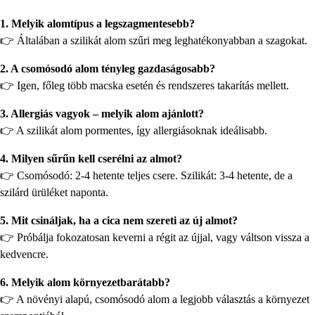
1. Melyik alomtípus a legszagmentesebb?
👉 Általában a szilikát alom szűri meg leghatékonyabban a szagokat.
2. A csomósodó alom tényleg gazdaságosabb?
👉 Igen, főleg több macska esetén és rendszeres takarítás mellett.
3. Allergiás vagyok – melyik alom ajánlott?
👉 A szilikát alom pormentes, így allergiásoknak ideálisabb.
4. Milyen sűrűn kell cserélni az almot?
👉 Csomósodó: 2-4 hetente teljes csere. Szilikát: 3-4 hetente, de a
szilárd ürüléket naponta.
5. Mit csináljak, ha a cica nem szereti az új almot?
👉 Próbálja fokozatosan keverni a régit az újjal, vagy váltson vissza a
kedvencre.
6. Melyik alom környezetbarátabb?
👉 A növényi alapú, csomósodó alom a legjobb választás a környezet