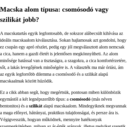
Macska alom típusa: csomósodó vagy
szilikát jobb?
A macskatartás egyik legfontosabb, de sokszor alábecsült kihívása az
ideális macskaalom kiválasztása. Sokan hajlamosak azt gondolni, hogy
ez csupán egy apró részlet, pedig egy jól megválasztott alom nemcsak
a cica, hanem a gazdi életét is jelentősen megkönnyítheti. Az alom
minősége hatással van a tisztaságra, a szagokra, a cica komfortérzetére,
sőt, a lakás levegőjének minőségére is. A választék ma már óriási, ám
az egyik legforróbb dilemma a csomósodó és a szilikát alapú
macskaalmak között húzódik.
Ez a cikk abban segít, hogy megértsük, pontosan miben különbözik
egymástól a két legnépszerűbb típus: a
csomósodó
(más néven
bentonitos) és a
szilikát
alapú macskaalom. Mindegyiknek megvannak
a maga előnyei, hátrányai, praktikus tulajdonságai, és persze ára is.
Végigvesszük, hogyan működnek, mennyire hatékonyak
szagmegkötésben, milyen az ár-érték arányuk, illetve melyiket szeretik