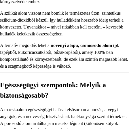
környezetvédelemhez.
A szilikát alom viszont nem bomlik le természetes úton, szintetikus
szilícium-dioxidból készül, így hulladékként hosszabb ideig terheli a
környezetet. Ugyanakkor – mivel ritkábban kell cserélni – kevesebb
hulladék keletkezik összességében.
Alternatív megoldás lehet a
növényi alapú, csomósodó alom
(pl.
fapépből, kukoricacsutkából, búzakorpából), amely 100%-ban
komposztálható és környezetbarát, de ezek ára szintén magasabb lehet,
és a szagmegkötő képessége is változó.
Egészségügyi szempontok: Melyik a
biztonságosabb?
A macskaalom egészségügyi hatásai elsősorban a porzás, a vegyi
anyagok, és a nedvesség felszívásának hatékonysága szerint térnek el.
A porosodó alom irritálhatja a macska légutait (különösen kölyök-