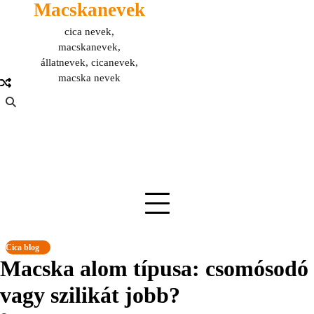
Macskanevek
Skip
to
cica nevek,
content
macskanevek,
állatnevek, cicanevek,
macska nevek
Cica blog
Macska alom típusa: csomósodó
vagy szilikát jobb?