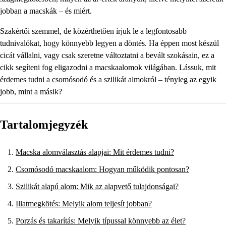
jobban a macskák – és miért.
Szakértői szemmel, de közérthetően írjuk le a legfontosabb
tudnivalókat, hogy könnyebb legyen a döntés. Ha éppen most készül
cicát vállalni, vagy csak szeretne változtatni a bevált szokásain, ez a
cikk segíteni fog eligazodni a macskaalomok világában. Lássuk, mit
érdemes tudni a csomósodó és a szilikát almokról – tényleg az egyik
jobb, mint a másik?
Tartalomjegyzék
Macska alomválasztás alapjai: Mit érdemes tudni?
Csomósodó macskaalom: Hogyan működik pontosan?
Szilikát alapú alom: Mik az alapvető tulajdonságai?
Illatmegkötés: Melyik alom teljesít jobban?
Porzás és takarítás: Melyik típussal könnyebb az élet?