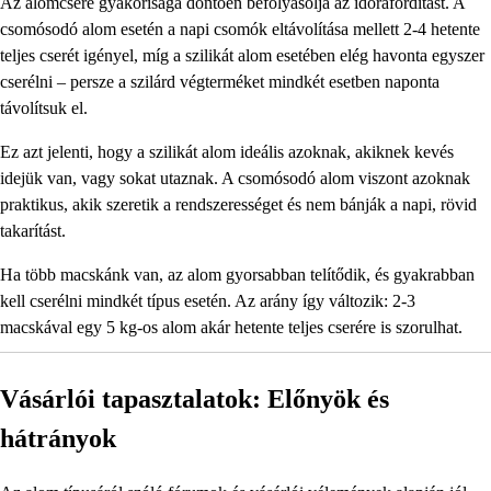
Az alomcsere gyakorisága döntően befolyásolja az időráfordítást. A
csomósodó alom esetén a napi csomók eltávolítása mellett 2-4 hetente
teljes cserét igényel, míg a szilikát alom esetében elég havonta egyszer
cserélni – persze a szilárd végterméket mindkét esetben naponta
távolítsuk el.
Ez azt jelenti, hogy a szilikát alom ideális azoknak, akiknek kevés
idejük van, vagy sokat utaznak. A csomósodó alom viszont azoknak
praktikus, akik szeretik a rendszerességet és nem bánják a napi, rövid
takarítást.
Ha több macskánk van, az alom gyorsabban telítődik, és gyakrabban
kell cserélni mindkét típus esetén. Az arány így változik: 2-3
macskával egy 5 kg-os alom akár hetente teljes cserére is szorulhat.
Vásárlói tapasztalatok: Előnyök és
hátrányok