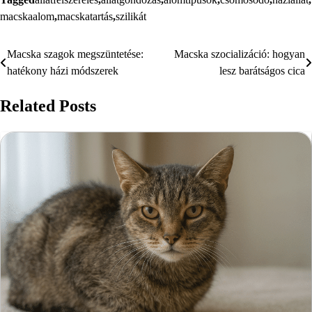
macskaalom
,
macskatartás
,
szilikát
Macska szagok megszüntetése:
Macska szocializáció: hogyan
Bejegyzés
hatékony házi módszerek
lesz barátságos cica
navigáció
Related Posts