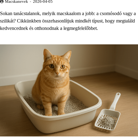
Macskanevek
2026-04-05
Sokan tanácstalanok, melyik macskaalom a jobb: a csomósodó vagy a
szilikát? Cikkünkben összehasonlítjuk mindkét típust, hogy megtaláld
kedvencednek és otthonodnak a legmegfelelőbbet.