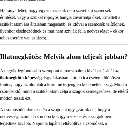
Hátránya lehet, hogy egyes macskák nem szeretik a szemcsék
érintését, vagy a szilikát ropogós hangja zavarhatja őket. Emellett a
szilikát alom ára általában magasabb, és idővel a szemcsék telítődnek,
ilyenkor elszíneződnek és már nem szívják fel a nedvességet – ekkor
teljes cserére van szükség.
Illatmegkötés: Melyik alom teljesít jobban?
Az egyik legfontosabb szempont a macskaalom kiválasztásánál az
illatmegkötő képesség
. Egy lakásban tartott cica esetén különösen
fontos, hogy az alomtálca körül ne terjengjen kellemetlen szag. Mind a
csomósodó, mind a szilikát alom célja a szagok semlegesítése, de eltérő
módon teszik ezt.
A csomósodó alom esetén a szagokat úgy „zárjuk el”, hogy a
nedvesség azonnal csomóba köt, így a vizelet és a szagok nem
terjednek tovább. Naponta lapáttal eltávolítva a csomókat, a