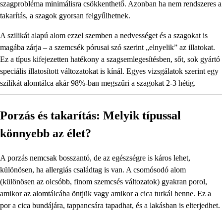
szagprobléma minimálisra csökkenthető. Azonban ha nem rendszeres a
takarítás, a szagok gyorsan felgyűlhetnek.
A szilikát alapú alom ezzel szemben a nedvességet és a szagokat is
magába zárja – a szemcsék pórusai szó szerint „elnyelik” az illatokat.
Ez a típus kifejezetten hatékony a szagsemlegesítésben, sőt, sok gyártó
speciális illatosított változatokat is kínál. Egyes vizsgálatok szerint egy
szilikát alomtálca akár 98%-ban megszűri a szagokat 2-3 hétig.
Porzás és takarítás: Melyik típussal
könnyebb az élet?
A porzás nemcsak bosszantó, de az egészségre is káros lehet,
különösen, ha allergiás családtag is van. A csomósodó alom
(különösen az olcsóbb, finom szemcsés változatok) gyakran porol,
amikor az alomtálcába öntjük vagy amikor a cica turkál benne. Ez a
por a cica bundájára, tappancsára tapadhat, és a lakásban is elterjedhet.