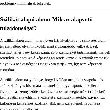
problémák minimálisak lehetnek.
Szilikát alapú alom: Mik az alapvető
tulajdonságai?
A szilikát alapú alom – más néven kristályalom vagy szilikagél alom –
teljesen eltérő elven működik, mint a csomósodó változat. Ezek
áttetsző, fehér vagy kékes színű, apró szemcséket tartalmaznak, melyek
rendkívül jó nedvszívó képességgel rendelkeznek. A szilikát szemcsék
elnyelik a nedvességet és magukban tartják azt, így nem képeznek
csomókat.
A szilikát alom nagy előnye, hogy kiválóan megköti a szagokat, és
akár 3-4 hétig is friss maradhat anélkül, hogy naponta el kellene
távolítani a szennyeződéseket. Csak a szilárd végterméket (ürüléket)
kell lapáttal eltávolítani, a vizeletet a szemcsék magukba szívják. Ez
különösen kényelmes azoknak, akik nem szeretnének naponta az
alomtálcával foglalkozni.