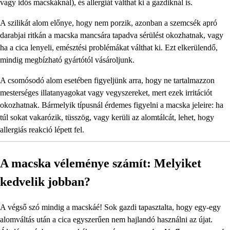
vagy idős macskáknál), és allergiát válthat ki a gazdiknál is.
A szilikát alom előnye, hogy nem porzik, azonban a szemcsék apró
darabjai ritkán a macska mancsára tapadva sérülést okozhatnak, vagy
ha a cica lenyeli, emésztési problémákat válthat ki. Ezt elkerülendő,
mindig megbízható gyártótól vásároljunk.
A csomósodó alom esetében figyeljünk arra, hogy ne tartalmazzon
mesterséges illatanyagokat vagy vegyszereket, mert ezek irritációt
okozhatnak. Bármelyik típusnál érdemes figyelni a macska jeleire: ha
túl sokat vakarózik, tüsszög, vagy kerüli az alomtálcát, lehet, hogy
allergiás reakció lépett fel.
A macska véleménye számít: Melyiket
kedvelik jobban?
A végső szó mindig a macskáé! Sok gazdi tapasztalta, hogy egy-egy
alomváltás után a cica egyszerűen nem hajlandó használni az újat.