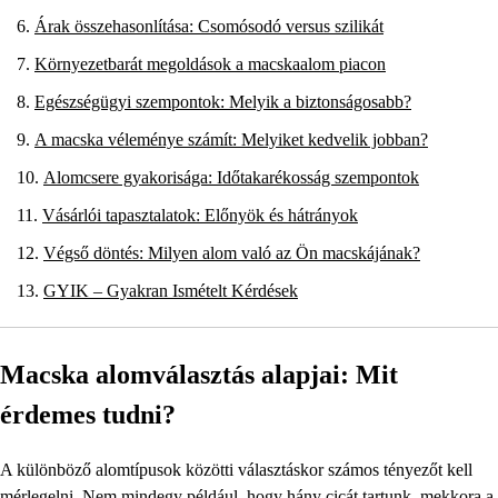
Árak összehasonlítása: Csomósodó versus szilikát
Környezetbarát megoldások a macskaalom piacon
Egészségügyi szempontok: Melyik a biztonságosabb?
A macska véleménye számít: Melyiket kedvelik jobban?
Alomcsere gyakorisága: Időtakarékosság szempontok
Vásárlói tapasztalatok: Előnyök és hátrányok
Végső döntés: Milyen alom való az Ön macskájának?
GYIK – Gyakran Ismételt Kérdések
Macska alomválasztás alapjai: Mit
érdemes tudni?
A különböző alomtípusok közötti választáskor számos tényezőt kell
mérlegelni. Nem mindegy például, hogy hány cicát tartunk, mekkora a