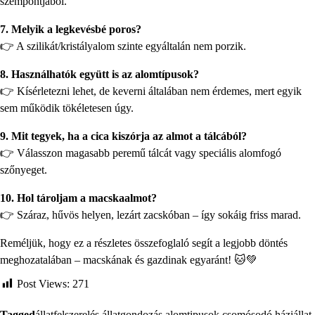
szempontjából.
7. Melyik a legkevésbé poros?
👉 A szilikát/kristályalom szinte egyáltalán nem porzik.
8. Használhatók együtt is az alomtípusok?
👉 Kísérletezni lehet, de keverni általában nem érdemes, mert egyik
sem működik tökéletesen úgy.
9. Mit tegyek, ha a cica kiszórja az almot a tálcából?
👉 Válasszon magasabb peremű tálcát vagy speciális alomfogó
szőnyeget.
10. Hol tároljam a macskaalmot?
👉 Száraz, hűvös helyen, lezárt zacskóban – így sokáig friss marad.
Reméljük, hogy ez a részletes összefoglaló segít a legjobb döntés
meghozatalában – macskának és gazdinak egyaránt! 🐱💚
Post Views:
271
Tagged
állatfelszerelés
,
állatgondozás
,
alomtipusok
,
csomósodó
,
háziállat
,