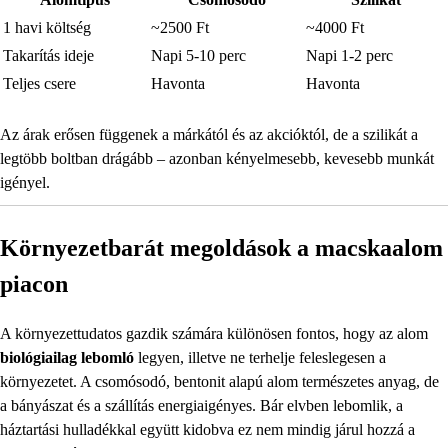
1 havi költség
~2500 Ft
~4000 Ft
Takarítás ideje
Napi 5-10 perc
Napi 1-2 perc
Teljes csere
Havonta
Havonta
Az árak erősen függenek a márkától és az akcióktól, de a szilikát a
legtöbb boltban drágább – azonban kényelmesebb, kevesebb munkát
igényel.
Környezetbarát megoldások a macskaalom
piacon
A környezettudatos gazdik számára különösen fontos, hogy az alom
biológiailag lebomló
legyen, illetve ne terhelje feleslegesen a
környezetet. A csomósodó, bentonit alapú alom természetes anyag, de
a bányászat és a szállítás energiaigényes. Bár elvben lebomlik, a
háztartási hulladékkal együtt kidobva ez nem mindig járul hozzá a