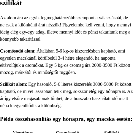
szilikát
Az alom ára az egyik legmeghatározóbb szempont a választásnál, de
ne csak a kilónkénti árat nézzük! Figyelembe kell venni, hogy mennyi
ideig elég egy-egy adag, illetve mennyi időt és pénzt takarítunk meg a
könnyebb takarítással.
Csomósodó alom
: Általában 5-6 kg-os kiszerelésben kapható, ami
egyetlen macskánál körülbelül 3-4 hétre elegendő, ha naponta
eltávolítjuk a csomókat. Egy 5 kg-os csomag ára 2000-3500 Ft között
mozog, márkától és minőségtől függően.
Szilikát alom
: Egy hasonló, 5-6 literes kiszerelés 3000-5000 Ft között
kapható, de mivel lassabban telik meg, sokszor elég egy hónapra is. Az
ár így elsőre magasabbnak tűnhet, de a hosszabb használati idő miatt
néha kiegyenlítődik a különbség.
Példa összehasonlítás egy hónapra, egy macska esetén:
Alomtípus
Csomósodó
Szilikát