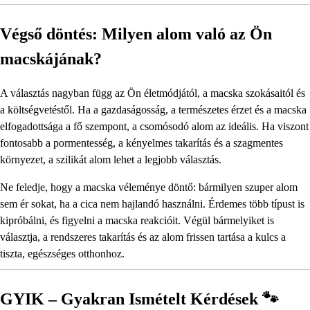
Végső döntés: Milyen alom való az Ön
macskájának?
A választás nagyban függ az Ön életmódjától, a macska szokásaitól és
a költségvetéstől. Ha a gazdaságosság, a természetes érzet és a macska
elfogadottsága a fő szempont, a csomósodó alom az ideális. Ha viszont
fontosabb a pormentesség, a kényelmes takarítás és a szagmentes
környezet, a szilikát alom lehet a legjobb választás.
Ne feledje, hogy a macska véleménye döntő: bármilyen szuper alom
sem ér sokat, ha a cica nem hajlandó használni. Érdemes több típust is
kipróbálni, és figyelni a macska reakcióit. Végül bármelyiket is
választja, a rendszeres takarítás és az alom frissen tartása a kulcs a
tiszta, egészséges otthonhoz.
GYIK – Gyakran Ismételt Kérdések 🐾