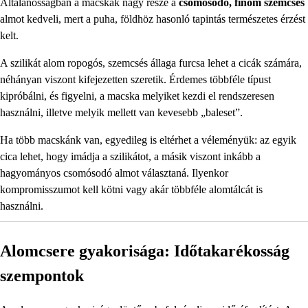
Általánosságban a macskák nagy része a
csomósodó, finom szemcsés
almot kedveli, mert a puha, földhöz hasonló tapintás természetes érzést
kelt.
A szilikát alom ropogós, szemcsés állaga furcsa lehet a cicák számára,
néhányan viszont kifejezetten szeretik. Érdemes többféle típust
kipróbálni, és figyelni, a macska melyiket kezdi el rendszeresen
használni, illetve melyik mellett van kevesebb „baleset”.
Ha több macskánk van, egyedileg is eltérhet a véleményük: az egyik
cica lehet, hogy imádja a szilikátot, a másik viszont inkább a
hagyományos csomósodó almot választaná. Ilyenkor
kompromisszumot kell kötni vagy akár többféle alomtálcát is
használni.
Alomcsere gyakorisága: Időtakarékosság
szempontok