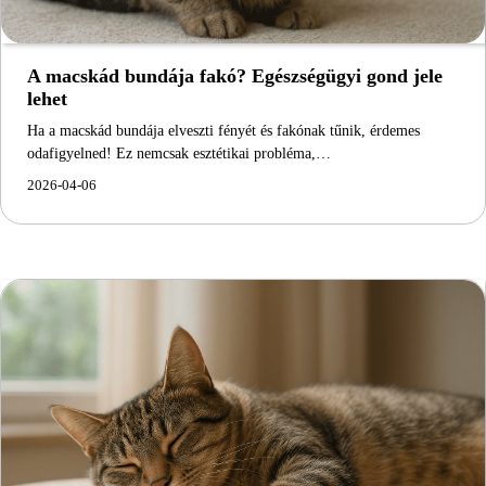
A macskád bundája fakó? Egészségügyi gond jele
lehet
Ha a macskád bundája elveszti fényét és fakónak tűnik, érdemes
odafigyelned! Ez nemcsak esztétikai probléma,…
2026-04-06