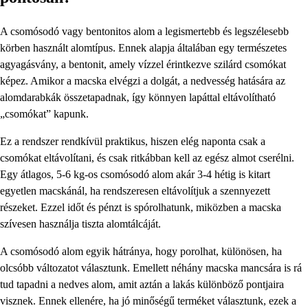
A csomósodó vagy bentonitos alom a legismertebb és legszélesebb
körben használt alomtípus. Ennek alapja általában egy természetes
agyagásvány, a bentonit, amely vízzel érintkezve szilárd csomókat
képez. Amikor a macska elvégzi a dolgát, a nedvesség hatására az
alomdarabkák összetapadnak, így könnyen lapáttal eltávolítható
„csomókat” kapunk.
Ez a rendszer rendkívül praktikus, hiszen elég naponta csak a
csomókat eltávolítani, és csak ritkábban kell az egész almot cserélni.
Egy átlagos, 5-6 kg-os csomósodó alom akár 3-4 hétig is kitart
egyetlen macskánál, ha rendszeresen eltávolítjuk a szennyezett
részeket. Ezzel időt és pénzt is spórolhatunk, miközben a macska
szívesen használja tiszta alomtálcáját.
A csomósodó alom egyik hátránya, hogy porolhat, különösen, ha
olcsóbb változatot választunk. Emellett néhány macska mancsára is rá
tud tapadni a nedves alom, amit aztán a lakás különböző pontjaira
visznek. Ennek ellenére, ha jó minőségű terméket választunk, ezek a