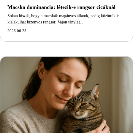
Macska dominancia: létezik-e rangsor cicáknál
Sokan hiszik, hogy a macskák magányos állatok, pedig közöttük is
kialakulhat bizonyos rangsor. Vajon tényleg…
2026-06-23