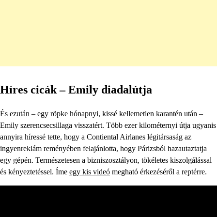
Híres cicák – Emily diadalútja
És ezután – egy röpke hónapnyi, kissé kellemetlen karantén után –
Emily szerencsecsillaga visszatért. Több ezer kilométernyi útja ugyanis
annyira híressé tette, hogy a Contiental Airlanes légitársaság az
ingyenreklám reményében felajánlotta, hogy Párizsból hazautaztatja
egy gépén. Természetesen a bizniszosztályon, tökéletes kiszolgálással
és kényeztetéssel. Íme
egy kis videó
megható érkezéséről a reptérre.