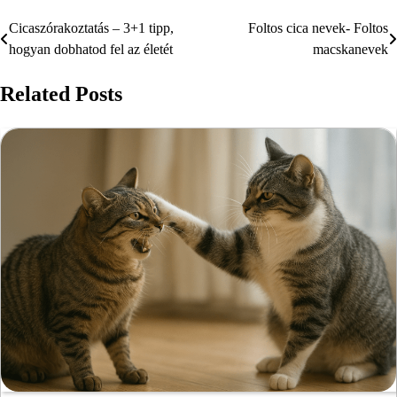
Cicaszórakoztatás – 3+1 tipp,
Foltos cica nevek- Foltos
Bejegyzés
hogyan dobhatod fel az életét
macskanevek
navigáció
Related Posts