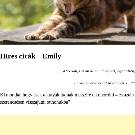
Híres cicák – Emily
„
Who ooh, I’m an alien, I’m a(n il)legal alien,
I’m an American cat in Paaaaris…”*
Ki mondta, hogy csak a kutyák tudnak messzire elkóborolni – és aztán
szerencsésen visszajutni otthonukba?