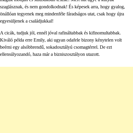
szaglásznak, és nem gondolkodnak! És képesek arra, hogy gyalog,
önállóan tegyenek meg mindenféle fáradságos utat, csak hogy újra
egyesüljenek a családjukkal!
A cicák, tudjuk jól, ennél jóval rafináltabbak és kifinomultabbak.
Kiváló példa erre Emily, aki ugyan odafele bizony kénytelen volt
beérni egy alsóbbrendű, sokadosztályú csomagtérrel. De ezt
ellensúlyozandó, haza már a bizniszosztályon utazott.