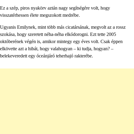
Ez a szép, piros nyakörv aztán nagy segítségére volt, hogy
visszatérhessen élete megszokott medrébe.
Ugyanis Emilynek, mint több más cicatársának, megvolt az a rossz
szokása, hogy szeretett néha-néha elkódorogni. Ezt tette 2005
októberének végén is, amikor mintegy egy éves volt. Csak éppen
elkövette azt a hibát, hogy valahogyan – ki tudja, hogyan? –
belekeveredett egy óceánjáró teherhajó rakterébe.