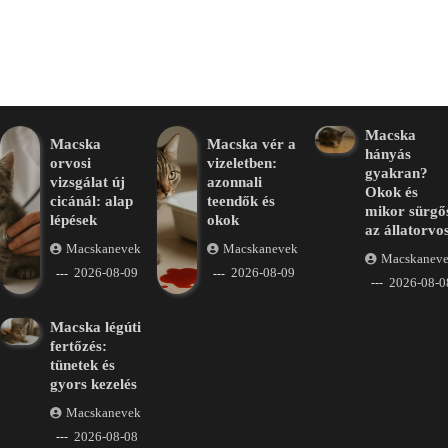
Macska
Macska
Macska vér a
hányás
orvosi
vizeletben:
gyakran?
vizsgálat új
azonnali
Okok és
cicánál: alap
teendők és
mikor sürgő
lépések
okok
az állatorvo
Macskanevek
Macskanevek
Macskanev
2026-08-09
2026-08-09
2026-08-0
Macska légúti
fertőzés:
tünetek és
gyors kezelés
Macskanevek
2026-08-08