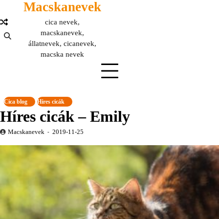
Macskanevek
Skip
to
cica nevek,
content
macskanevek,
állatnevek, cicanevek,
macska nevek
Cica blog
Híres cicák
Híres cicák – Emily
Macskanevek
2019-11-25