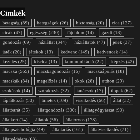
Címkék
betegség
(89)
betegségek
(26)
biztonság
(20)
cica
(127)
cicák
(47)
egészség
(230)
fájdalom
(14)
gazdi
(18)
gondozás
(69)
háziállat
(344)
háziállatok
(47)
jelek
(37)
játék
(20)
játékok
(13)
kedvenc
(149)
kedvencek
(14)
kezelés
(25)
kiscica
(13)
kommunikáció
(22)
képzés
(42)
macska
(565)
macskagondozás
(16)
macskaápolás
(18)
macskák
(84)
megelőzés
(14)
okok
(28)
otthon
(29)
szokások
(14)
szórakozás
(32)
tanácsok
(17)
tippek
(62)
táplálkozás
(50)
tünetek
(109)
viselkedés
(66)
állat
(32)
állatbarát
(35)
állatgondozás
(330)
állatgyógyászat
(90)
állatkert
(14)
állatok
(56)
állatorvos
(178)
állatpszichológia
(49)
állattartás
(161)
állatviselkedés
(71)
állatvédelem
(68)