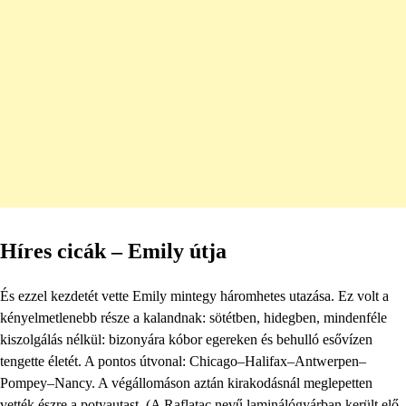
Híres cicák – Emily útja
És ezzel kezdetét vette Emily mintegy háromhetes utazása. Ez volt a
kényelmetlenebb része a kalandnak: sötétben, hidegben, mindenféle
kiszolgálás nélkül: bizonyára kóbor egereken és behulló esővízen
tengette életét. A pontos útvonal: Chicago–Halifax–Antwerpen–
Pompey–Nancy. A végállomáson aztán kirakodásnál meglepetten
vették észre a potyautast. (A Raflatac nevű laminálógyárban került elő,