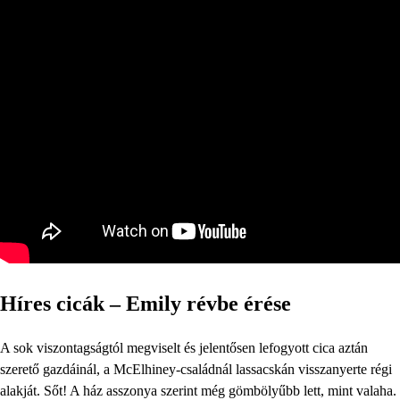
Híres cicák – Emily révbe érése
A sok viszontagságtól megviselt és jelentősen lefogyott cica aztán
szerető gazdáinál, a McElhiney-családnál lassacskán visszanyerte régi
alakját. Sőt! A ház asszonya szerint még gömbölyűbb lett, mint valaha.