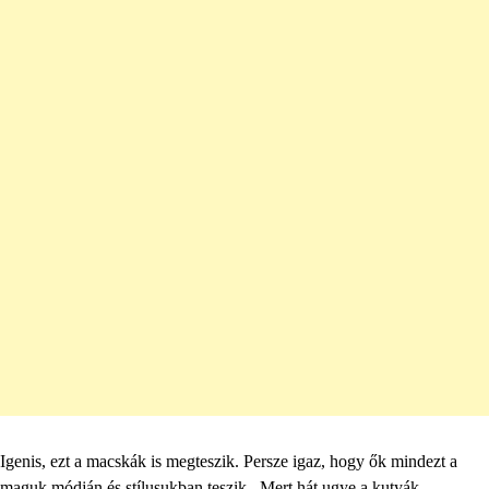
Igenis, ezt a macskák is megteszik. Persze igaz, hogy ők mindezt a
maguk módján és stílusukban teszik.. Mert hát ugye a kutyák