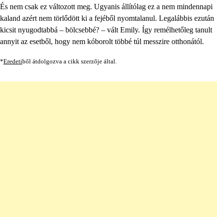
És nem csak ez változott meg. Ugyanis állítólag ez a nem mindennapi
kaland azért nem törlődött ki a fejéből nyomtalanul. Legalábbis ezután
kicsit nyugodtabbá – bölcsebbé? – vált Emily. Így remélhetőleg tanult
annyit az esetből, hogy nem kóborolt többé túl messzire otthonától.
*
Eredeti
ből átdolgozva a cikk szerzője által.