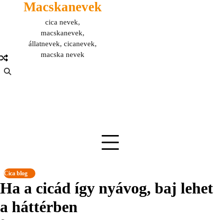
Macskanevek
Skip
to
cica nevek,
content
macskanevek,
állatnevek, cicanevek,
macska nevek
Cica blog
Ha a cicád így nyávog, baj lehet
a háttérben