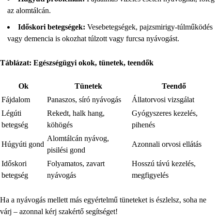
az alomtálcán.
Időskori betegségek:
Vesebetegségek, pajzsmirigy-túlműködés
vagy demencia is okozhat túlzott vagy furcsa nyávogást.
Táblázat: Egészségügyi okok, tünetek, teendők
Ok
Tünetek
Teendő
Fájdalom
Panaszos, síró nyávogás
Állatorvosi vizsgálat
Légúti
Rekedt, halk hang,
Gyógyszeres kezelés,
betegség
köhögés
pihenés
Alomtálcán nyávog,
Húgyúti gond
Azonnali orvosi ellátás
pisilési gond
Időskori
Folyamatos, zavart
Hosszú távú kezelés,
betegség
nyávogás
megfigyelés
Ha a nyávogás mellett más egyértelmű tüneteket is észlelsz, soha ne
várj – azonnal kérj szakértő segítséget!