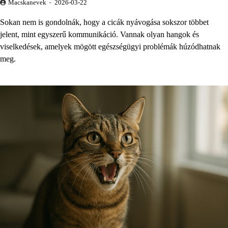
Macskanevek
2026-03-22
Sokan nem is gondolnák, hogy a cicák nyávogása sokszor többet
jelent, mint egyszerű kommunikáció. Vannak olyan hangok és
viselkedések, amelyek mögött egészségügyi problémák húzódhatnak
meg.