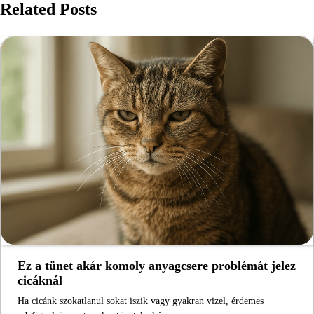
Related Posts
Ez a tünet akár komoly anyagcsere problémát jelez
cicáknál
Ha cicánk szokatlanul sokat iszik vagy gyakran vizel, érdemes