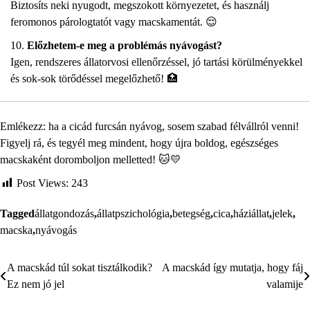
Biztosíts neki nyugodt, megszokott környezetet, és használj
feromonos párologtatót vagy macskamentát. 😌
Előzhetem-e meg a problémás nyávogást?
Igen, rendszeres állatorvosi ellenőrzéssel, jó tartási körülményekkel
és sok-sok törődéssel megelőzhető! 🏥
Emlékezz: ha a cicád furcsán nyávog, sosem szabad félvállról venni!
Figyelj rá, és tegyél meg mindent, hogy újra boldog, egészséges
macskaként doromboljon melletted! 🐱💛
Post Views:
243
Tagged
állatgondozás
,
állatpszichológia
,
betegség
,
cica
,
háziállat
,
jelek
,
macska
,
nyávogás
A macskád túl sokat tisztálkodik?
A macskád így mutatja, hogy fáj
Bejegyzés
Ez nem jó jel
valamije
navigáció