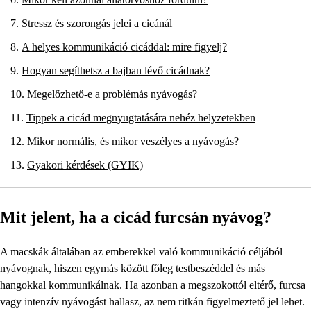
Stressz és szorongás jelei a cicánál
A helyes kommunikáció cicáddal: mire figyelj?
Hogyan segíthetsz a bajban lévő cicádnak?
Megelőzhető-e a problémás nyávogás?
Tippek a cicád megnyugtatására nehéz helyzetekben
Mikor normális, és mikor veszélyes a nyávogás?
Gyakori kérdések (GYIK)
Mit jelent, ha a cicád furcsán nyávog?
A macskák általában az emberekkel való kommunikáció céljából
nyávognak, hiszen egymás között főleg testbeszéddel és más
hangokkal kommunikálnak. Ha azonban a megszokottól eltérő, furcsa
vagy intenzív nyávogást hallasz, az nem ritkán figyelmeztető jel lehet.