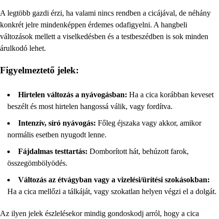
A legtöbb gazdi érzi, ha valami nincs rendben a cicájával, de néhány
konkrét jelre mindenképpen érdemes odafigyelni. A hangbeli
változások mellett a viselkedésben és a testbeszédben is sok minden
árulkodó lehet.
Figyelmeztető jelek:
Hirtelen változás a nyávogásban:
Ha a cica korábban keveset
beszélt és most hirtelen hangossá válik, vagy fordítva.
Intenzív, síró nyávogás:
Főleg éjszaka vagy akkor, amikor
normális esetben nyugodt lenne.
Fájdalmas testtartás:
Domborított hát, behúzott farok,
összegömbölyödés.
Változás az étvágyban vagy a vizelési/ürítési szokásokban:
Ha a cica mellőzi a tálkáját, vagy szokatlan helyen végzi el a dolgát.
Az ilyen jelek észlelésekor mindig gondoskodj arról, hogy a cica