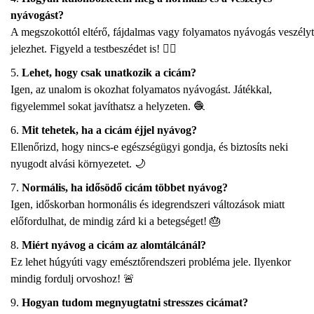
nyávogást?
A megszokottól eltérő, fájdalmas vagy folyamatos nyávogás veszélyt
jelezhet. Figyeld a testbeszédet is! 🕵️‍♂️
Lehet, hogy csak unatkozik a cicám?
Igen, az unalom is okozhat folyamatos nyávogást. Játékkal,
figyelemmel sokat javíthatsz a helyzeten. 🧶
Mit tehetek, ha a cicám éjjel nyávog?
Ellenőrizd, hogy nincs-e egészségügyi gondja, és biztosíts neki
nyugodt alvási környezetet. 🌙
Normális, ha idősödő cicám többet nyávog?
Igen, időskorban hormonális és idegrendszeri változások miatt
előfordulhat, de mindig zárd ki a betegséget! 🎂
Miért nyávog a cicám az alomtálcánál?
Ez lehet húgyúti vagy emésztőrendszeri probléma jele. Ilyenkor
mindig fordulj orvoshoz! 🚨
Hogyan tudom megnyugtatni stresszes cicámat?