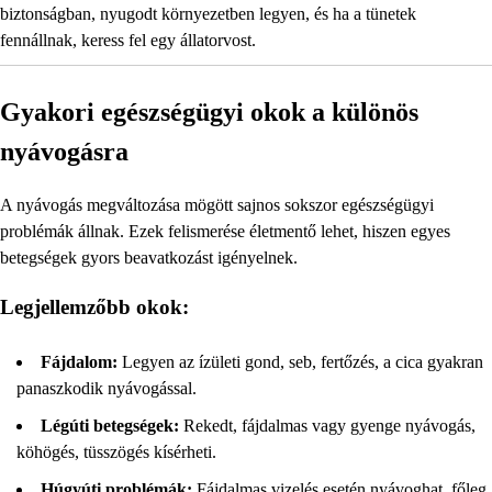
biztonságban, nyugodt környezetben legyen, és ha a tünetek
fennállnak, keress fel egy állatorvost.
Gyakori egészségügyi okok a különös
nyávogásra
A nyávogás megváltozása mögött sajnos sokszor egészségügyi
problémák állnak. Ezek felismerése életmentő lehet, hiszen egyes
betegségek gyors beavatkozást igényelnek.
Legjellemzőbb okok:
Fájdalom:
Legyen az ízületi gond, seb, fertőzés, a cica gyakran
panaszkodik nyávogással.
Légúti betegségek:
Rekedt, fájdalmas vagy gyenge nyávogás,
köhögés, tüsszögés kísérheti.
Húgyúti problémák:
Fájdalmas vizelés esetén nyávoghat, főleg