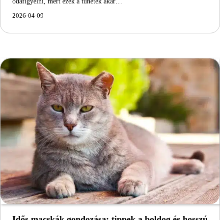
odafigyelni, mert ezek a tünetek akár…
2026-04-09
Idős macskák gondozása: tippek a boldog és hosszú