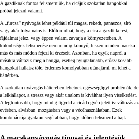
A gazdiknak fontos felismerniük, ha cicájuk szokatlan hangokkal
próbál jelezni valamit.
A „furcsa” nyávogás lehet például túl magas, rekedt, panaszos, síró
vagy akár folyamatos is. Előfordulhat, hogy a cica a gazdit keresi,
fájdalmat jelez, vagy éppen valami zavarja a környezetében. A
különbségek felismerése nem mindig könnyű, hiszen minden macska
más és más módon fejezi ki érzéseit. Azonban, ha egyik napról a
másikra változik meg a hangja, esetleg nyugtalanabb, erőszakosabb
hangokat hallatsz tőle, érdemes komolyabban utánajárni, mi lehet a
háttérben.
A szokatlan nyávogás hátterében lehetnek egészségügyi problémák, de
a lelkiállapot, a stressz vagy akár unalom is kiválthat ilyen viselkedést.
A legfontosabb, hogy mindig figyeld a cicád egyéb jeleit is: változás az
evésben, alvásban, mozgásban vagy a vécéhasználatban. Ezek
kombinációja gyakran segít abban, hogy időben felismerd a bajt.
A macskanyávogás típusai és jelentésük