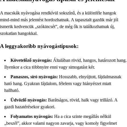
A macskák nyávogása rendkívül sokszínű, és a különféle hangok
mind-mind más jelentést hordozhatnak. A tapasztalt gazdik már jól
ismerik kedvencük „szókincsét”, de még ők is találkozhatnak új,
szokatlan hangokkal.
A leggyakoribb nyávogástípusok:
Követelőző nyávogás:
Általában rövid, hangos, határozott hang.
Ilyenkor a cica többnyire enni vagy simogatást kér.
Panaszos, síró nyávogás:
Hosszabb, elnyújtott, fájdalmasnak
ható hang. Gyakran fájdalom, félelem vagy hiányérzet miatt
hallható.
Üdvözlő nyávogás:
Barátságos, rövid, halk vagy trillázó. A
gazdi hazatérésekor gyakori.
Folyamatos nyávogás:
Ha a cica szinte megállás nélkül
„beszél”, akkor valami nagyon zavarja, vagy komoly figyelmet