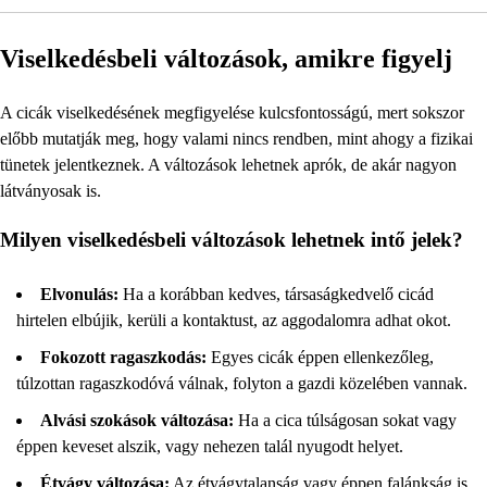
Viselkedésbeli változások, amikre figyelj
A cicák viselkedésének megfigyelése kulcsfontosságú, mert sokszor
előbb mutatják meg, hogy valami nincs rendben, mint ahogy a fizikai
tünetek jelentkeznek. A változások lehetnek aprók, de akár nagyon
látványosak is.
Milyen viselkedésbeli változások lehetnek intő jelek?
Elvonulás:
Ha a korábban kedves, társaságkedvelő cicád
hirtelen elbújik, kerüli a kontaktust, az aggodalomra adhat okot.
Fokozott ragaszkodás:
Egyes cicák éppen ellenkezőleg,
túlzottan ragaszkodóvá válnak, folyton a gazdi közelében vannak.
Alvási szokások változása:
Ha a cica túlságosan sokat vagy
éppen keveset alszik, vagy nehezen talál nyugodt helyet.
Étvágy változása:
Az étvágytalanság vagy éppen falánkság is