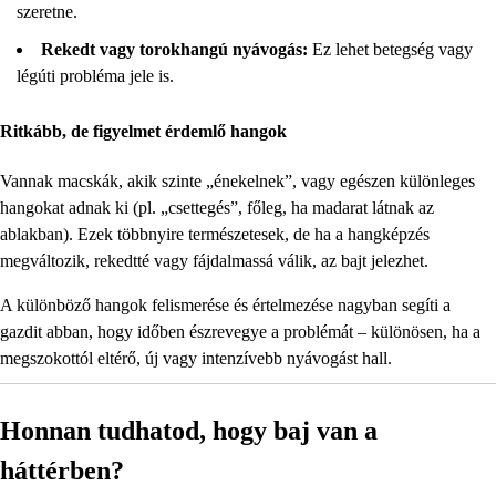
szeretne.
Rekedt vagy torokhangú nyávogás:
Ez lehet betegség vagy
légúti probléma jele is.
Ritkább, de figyelmet érdemlő hangok
Vannak macskák, akik szinte „énekelnek”, vagy egészen különleges
hangokat adnak ki (pl. „csettegés”, főleg, ha madarat látnak az
ablakban). Ezek többnyire természetesek, de ha a hangképzés
megváltozik, rekedtté vagy fájdalmassá válik, az bajt jelezhet.
A különböző hangok felismerése és értelmezése nagyban segíti a
gazdit abban, hogy időben észrevegye a problémát – különösen, ha a
megszokottól eltérő, új vagy intenzívebb nyávogást hall.
Honnan tudhatod, hogy baj van a
háttérben?