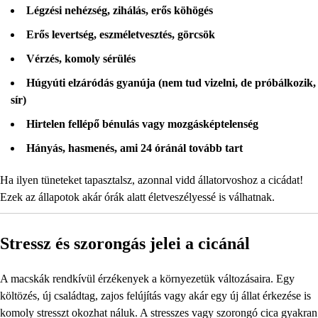
Légzési nehézség, zihálás, erős köhögés
Erős levertség, eszméletvesztés, görcsök
Vérzés, komoly sérülés
Húgyúti elzáródás gyanúja (nem tud vizelni, de próbálkozik,
sír)
Hirtelen fellépő bénulás vagy mozgásképtelenség
Hányás, hasmenés, ami 24 óránál tovább tart
Ha ilyen tüneteket tapasztalsz, azonnal vidd állatorvoshoz a cicádat!
Ezek az állapotok akár órák alatt életveszélyessé is válhatnak.
Stressz és szorongás jelei a cicánál
A macskák rendkívül érzékenyek a környezetük változásaira. Egy
költözés, új családtag, zajos felújítás vagy akár egy új állat érkezése is
komoly stresszt okozhat náluk. A stresszes vagy szorongó cica gyakran