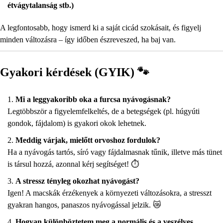
étvágytalanság stb.)
A legfontosabb, hogy ismerd ki a saját cicád szokásait, és figyelj
minden változásra – így időben észreveszed, ha baj van.
Gyakori kérdések (GYIK) 🐾
Mi a leggyakoribb oka a furcsa nyávogásnak?
Legtöbbször a figyelemfelkeltés, de a betegségek (pl. húgyúti
gondok, fájdalom) is gyakori okok lehetnek.
Meddig várjak, mielőtt orvoshoz fordulok?
Ha a nyávogás tartós, síró vagy fájdalmasnak tűnik, illetve más tünet
is társul hozzá, azonnal kérj segítséget! ⏱️
A stressz tényleg okozhat nyávogást?
Igen! A macskák érzékenyek a környezeti változásokra, a stresszt
gyakran hangos, panaszos nyávogással jelzik. 😿
Hogyan különböztetem meg a normális és a veszélyes