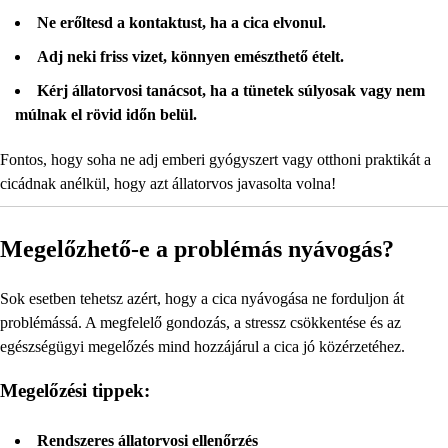
Ne erőltesd a kontaktust, ha a cica elvonul.
Adj neki friss vizet, könnyen emészthető ételt.
Kérj állatorvosi tanácsot, ha a tünetek súlyosak vagy nem
múlnak el rövid időn belül.
Fontos, hogy soha ne adj emberi gyógyszert vagy otthoni praktikát a
cicádnak anélkül, hogy azt állatorvos javasolta volna!
Megelőzhető-e a problémás nyávogás?
Sok esetben tehetsz azért, hogy a cica nyávogása ne forduljon át
problémássá. A megfelelő gondozás, a stressz csökkentése és az
egészségügyi megelőzés mind hozzájárul a cica jó közérzetéhez.
Megelőzési tippek:
Rendszeres állatorvosi ellenőrzés