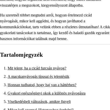
visszatérjen a megszokott, kiegyensúlyozott állapotba.
Ha szeretnél többet megtudni arról, hogyan értelmezd cicád
nyávogását, mikor kell aggódni, és hogyan javíthatod a
kommunikációtokat, tarts velünk ebben a részletes útmutatóban! A cikk
gyakorlati tanácsokat is tartalmaz, így kezdő és haladó gazdik egyaránt
hasznos információkat találnak majd benne.
Tartalomjegyzék
Mit jelent, ha a cicád furcsán nyávog?
A macskanyávogás típusai és jelentésük
Honnan tudhatod, hogy baj van a háttérben?
Gyakori egészségügyi okok a különös nyávogásra
Viselkedésbeli változások, amikre figyelj
Mikor kell azonnal állatorvoshoz fordulni?