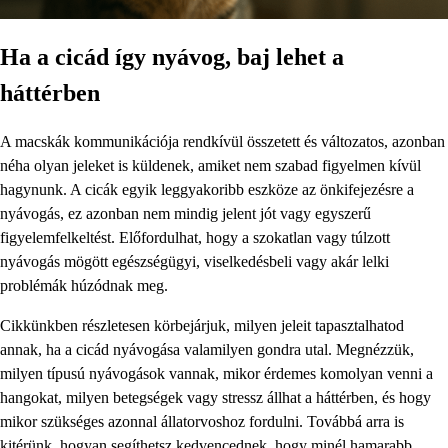
Ha a cicád így nyávog, baj lehet a
háttérben
A macskák kommunikációja rendkívül összetett és változatos, azonban
néha olyan jeleket is küldenek, amiket nem szabad figyelmen kívül
hagynunk. A cicák egyik leggyakoribb eszköze az önkifejezésre a
nyávogás, ez azonban nem mindig jelent jót vagy egyszerű
figyelemfelkeltést. Előfordulhat, hogy a szokatlan vagy túlzott
nyávogás mögött egészségügyi, viselkedésbeli vagy akár lelki
problémák húzódnak meg.
Cikkünkben részletesen körbejárjuk, milyen jeleit tapasztalhatod
annak, ha a cicád nyávogása valamilyen gondra utal. Megnézzük,
milyen típusú nyávogások vannak, mikor érdemes komolyan venni a
hangokat, milyen betegségek vagy stressz állhat a háttérben, és hogy
mikor szükséges azonnal állatorvoshoz fordulni. Továbbá arra is
kitérünk, hogyan segíthetsz kedvencednek, hogy minél hamarabb