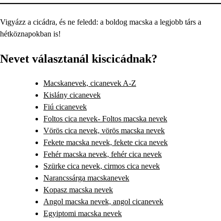
Vigyázz a cicádra, és ne feledd: a boldog macska a legjobb társ a
hétköznapokban is!
Nevet választanál kiscicádnak?
Macskanevek, cicanevek A-Z
Kislány cicanevek
Fiú cicanevek
Foltos cica nevek- Foltos macska nevek
Vörös cica nevek, vörös macska nevek
Fekete macska nevek, fekete cica nevek
Fehér macska nevek, fehér cica nevek
Szürke cica nevek, cirmos cica nevek
Narancssárga macskanevek
Kopasz macska nevek
Angol macska nevek, angol cicanevek
Egyiptomi macska nevek