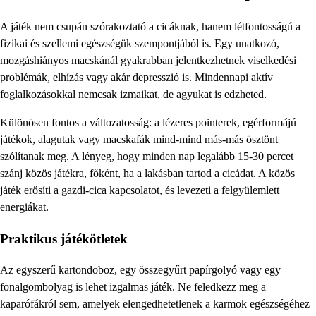
A játék nem csupán szórakoztató a cicáknak, hanem létfontosságú a
fizikai és szellemi egészségük szempontjából is. Egy unatkozó,
mozgáshiányos macskánál gyakrabban jelentkezhetnek viselkedési
problémák, elhízás vagy akár depresszió is. Mindennapi aktív
foglalkozásokkal nemcsak izmaikat, de agyukat is edzheted.
Különösen fontos a változatosság: a lézeres pointerek, egérformájú
játékok, alagutak vagy macskafák mind-mind más-más ösztönt
szólítanak meg. A lényeg, hogy minden nap legalább 15-30 percet
szánj közös játékra, főként, ha a lakásban tartod a cicádat. A közös
játék erősíti a gazdi-cica kapcsolatot, és levezeti a felgyülemlett
energiákat.
Praktikus játékötletek
Az egyszerű kartondoboz, egy összegyűrt papírgolyó vagy egy
fonalgombolyag is lehet izgalmas játék. Ne feledkezz meg a
kaparófákról sem, amelyek elengedhetetlenek a karmok egészségéhez