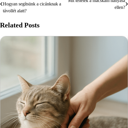
Mit tehetek a macskám hányása
Hogyan segítsünk a cicánknak a
ellen?
navigáció
távollét alatt?
Related Posts