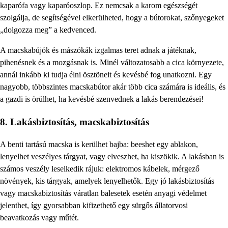
kaparófa vagy kaparóoszlop. Ez nemcsak a karom egészségét
szolgálja, de segítségével elkerülheted, hogy a bútorokat, szőnyegeket
„dolgozza meg” a kedvenced.
A macskabújók és mászókák izgalmas teret adnak a játéknak,
pihenésnek és a mozgásnak is. Minél változatosabb a cica környezete,
annál inkább ki tudja élni ösztöneit és kevésbé fog unatkozni. Egy
nagyobb, többszintes macskabútor akár több cica számára is ideális, és
a gazdi is örülhet, ha kevésbé szenvednek a lakás berendezései!
8. Lakásbiztosítás, macskabiztosítás
A benti tartású macska is kerülhet bajba: beeshet egy ablakon,
lenyelhet veszélyes tárgyat, vagy elveszhet, ha kiszökik. A lakásban is
számos veszély leselkedik rájuk: elektromos kábelek, mérgező
növények, kis tárgyak, amelyek lenyelhetők. Egy jó lakásbiztosítás
vagy macskabiztosítás váratlan balesetek esetén anyagi védelmet
jelenthet, így gyorsabban kifizethető egy sürgős állatorvosi
beavatkozás vagy műtét.