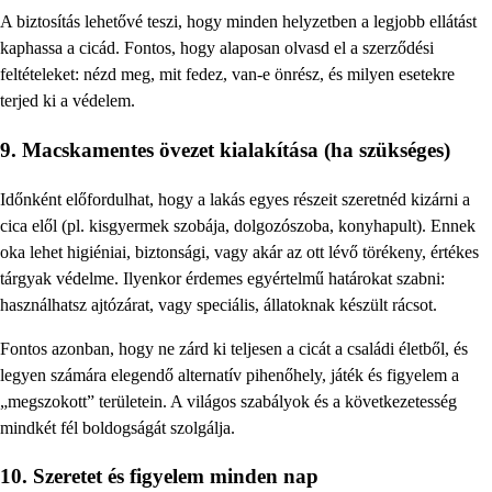
A biztosítás lehetővé teszi, hogy minden helyzetben a legjobb ellátást
kaphassa a cicád. Fontos, hogy alaposan olvasd el a szerződési
feltételeket: nézd meg, mit fedez, van-e önrész, és milyen esetekre
terjed ki a védelem.
9. Macskamentes övezet kialakítása (ha szükséges)
Időnként előfordulhat, hogy a lakás egyes részeit szeretnéd kizárni a
cica elől (pl. kisgyermek szobája, dolgozószoba, konyhapult). Ennek
oka lehet higiéniai, biztonsági, vagy akár az ott lévő törékeny, értékes
tárgyak védelme. Ilyenkor érdemes egyértelmű határokat szabni:
használhatsz ajtózárat, vagy speciális, állatoknak készült rácsot.
Fontos azonban, hogy ne zárd ki teljesen a cicát a családi életből, és
legyen számára elegendő alternatív pihenőhely, játék és figyelem a
„megszokott” területein. A világos szabályok és a következetesség
mindkét fél boldogságát szolgálja.
10. Szeretet és figyelem minden nap