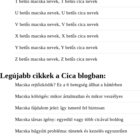
T betűs macska nevek, T betűs cica nevek
U betűs macska nevek, U betűs cica nevek
V betűs macska nevek, V betűs cica nevek
X betűs macska nevek, X betűs cica nevek
Y betűs macska nevek, Y betűs cica nevek
Z betűs macska nevek, Z betűs cica nevek
Legújabb cikkek a Cica blogban:
Macska rejtőzködik? Ez a 6 betegség állhat a háttérben
Macska köhögés: mikor ártalmatlan és mikor veszélyes
Macska fájdalom jelei: így ismerd fel biztosan
Macska társas igény: egyedül vagy több cicával boldog
Macska húgyúti probléma: tünetek és kezelés egyszerűen