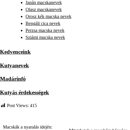
Japán macskanevek
Olasz macskanevek
Orosz kék macska nevek
Bengáli cica nevek
Perzsa macska nevek
Sziámi macska nevek
Kedvenceink
Kutyanevek
Madárinfó
Kutyás érdekességek
Post Views:
415
Macskák a nyaralás idején:
Bejegyzés