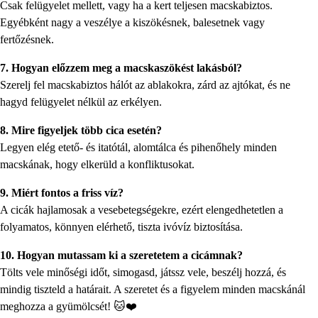
Csak felügyelet mellett, vagy ha a kert teljesen macskabiztos.
Egyébként nagy a veszélye a kiszökésnek, balesetnek vagy
fertőzésnek.
7. Hogyan előzzem meg a macskaszökést lakásból?
Szerelj fel macskabiztos hálót az ablakokra, zárd az ajtókat, és ne
hagyd felügyelet nélkül az erkélyen.
8. Mire figyeljek több cica esetén?
Legyen elég etető- és itatótál, alomtálca és pihenőhely minden
macskának, hogy elkerüld a konfliktusokat.
9. Miért fontos a friss víz?
A cicák hajlamosak a vesebetegségekre, ezért elengedhetetlen a
folyamatos, könnyen elérhető, tiszta ivóvíz biztosítása.
10. Hogyan mutassam ki a szeretetem a cicámnak?
Tölts vele minőségi időt, simogasd, játssz vele, beszélj hozzá, és
mindig tiszteld a határait. A szeretet és a figyelem minden macskánál
meghozza a gyümölcsét! 🐱❤️