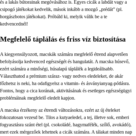
és a lakás bútorainak megóvásához is. Egyes cicák a labdát vagy a
csipogó játékokat kedvelik, mások inkább a mozgó „prédát” (pl.
horgászbotos játékokat). Próbáld ki, melyik válik be a te
kedvencednél!
Megfelelő táplálás és friss víz biztosítása
A kiegyensúlyozott, macskák számára megfelelő étrend alapvetően
befolyásolja kedvenced egészségét és hangulatát. A macska húsevő,
ezért számára a minőségi, húsalapú táplálék a legideálisabb.
Választhatod a prémium száraz- vagy nedves eledeleket, de akár
főzhetsz is neki, ha odafigyelsz a vitamin- és ásványianyag-pótlásra.
Fontos, hogy a cica korának, aktivitásának és esetleges egészségügyi
problémáinak megfelelő eledelt kapjon.
A macska érzékeny az étrendi változásokra, ezért az új ételeket
fokozatosan vezesd be. Tilos a kutyaeledel, a tej, illetve sok, emberi
fogyasztásra szánt étel (pl. csokoládé, hagymafélék, szőlő, avokádó),
mert ezek mérgezőek lehetnek a cicák számára. A tálakat minden nap