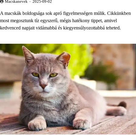
Macskanevek
2025-09-02
A macskák boldogsága sok apró figyelmességen múlik. Cikkünkben
most megosztunk tíz egyszerű, mégis hatékony tippet, amivel
kedvenced napjait vidámabbá és kiegyensúlyozottabbá teheted.