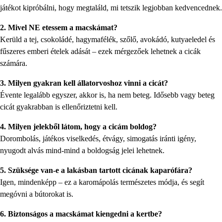
játékot kipróbálni, hogy megtaláld, mi tetszik legjobban kedvencednek.
2. Mivel NE etessem a macskámat?
Kerüld a tej, csokoládé, hagymafélék, szőlő, avokádó, kutyaeledel és
fűszeres emberi ételek adását – ezek mérgezőek lehetnek a cicák
számára.
3. Milyen gyakran kell állatorvoshoz vinni a cicát?
Évente legalább egyszer, akkor is, ha nem beteg. Idősebb vagy beteg
cicát gyakrabban is ellenőriztetni kell.
4. Milyen jelekből látom, hogy a cicám boldog?
Dorombolás, játékos viselkedés, étvágy, simogatás iránti igény,
nyugodt alvás mind-mind a boldogság jelei lehetnek.
5. Szüksége van-e a lakásban tartott cicának kaparófára?
Igen, mindenképp – ez a karomápolás természetes módja, és segít
megóvni a bútorokat is.
6. Biztonságos a macskámat kiengedni a kertbe?