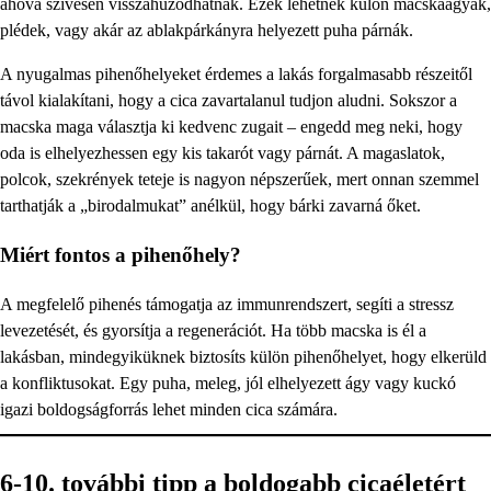
ahová szívesen visszahúzódhatnak. Ezek lehetnek külön macskaágyak,
plédek, vagy akár az ablakpárkányra helyezett puha párnák.
A nyugalmas pihenőhelyeket érdemes a lakás forgalmasabb részeitől
távol kialakítani, hogy a cica zavartalanul tudjon aludni. Sokszor a
macska maga választja ki kedvenc zugait – engedd meg neki, hogy
oda is elhelyezhessen egy kis takarót vagy párnát. A magaslatok,
polcok, szekrények teteje is nagyon népszerűek, mert onnan szemmel
tarthatják a „birodalmukat” anélkül, hogy bárki zavarná őket.
Miért fontos a pihenőhely?
A megfelelő pihenés támogatja az immunrendszert, segíti a stressz
levezetését, és gyorsítja a regenerációt. Ha több macska is él a
lakásban, mindegyiküknek biztosíts külön pihenőhelyet, hogy elkerüld
a konfliktusokat. Egy puha, meleg, jól elhelyezett ágy vagy kuckó
igazi boldogságforrás lehet minden cica számára.
6-10. további tipp a boldogabb cicaéletért