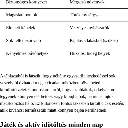
Biztonságos környezet
Mérgező növények
Magaslati pontok
Törékeny tárgyak
Elrejtett kábelek
Veszélyes nyílászárók
Sok felfedezni való
Kijutás a lakásból (szökés)
Kényelmes búvóhelyek
Huzatos, hideg helyek
A táblázatból is látszik, hogy néhány egyszerű intézkedéssel sok
veszélytől óvhatod meg a cicádat, miközben növelheted
komfortérzetét. Gondoskodj arról, hogy az ablakok, erkélyek ne
legyenek könnyen elérhetőek vagy kibújhatóak, ha nincs rajtuk
macskabiztos háló. Ez különösen fontos lakásban tartott cicák esetén,
akik kíváncsi természetük miatt könnyen bajba kerülhetnek.
Játék és aktív időtöltés minden nap