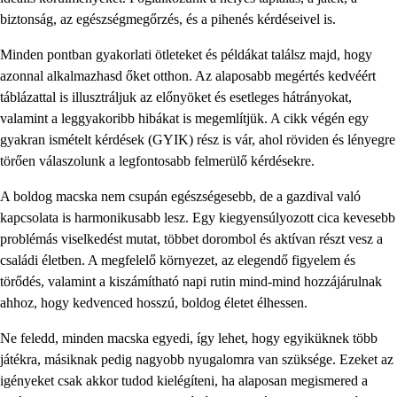
biztonság, az egészségmegőrzés, és a pihenés kérdéseivel is.
Minden pontban gyakorlati ötleteket és példákat találsz majd, hogy
azonnal alkalmazhasd őket otthon. Az alaposabb megértés kedvéért
táblázattal is illusztráljuk az előnyöket és esetleges hátrányokat,
valamint a leggyakoribb hibákat is megemlítjük. A cikk végén egy
gyakran ismételt kérdések (GYIK) rész is vár, ahol röviden és lényegre
törően válaszolunk a legfontosabb felmerülő kérdésekre.
A boldog macska nem csupán egészségesebb, de a gazdival való
kapcsolata is harmonikusabb lesz. Egy kiegyensúlyozott cica kevesebb
problémás viselkedést mutat, többet dorombol és aktívan részt vesz a
családi életben. A megfelelő környezet, az elegendő figyelem és
törődés, valamint a kiszámítható napi rutin mind-mind hozzájárulnak
ahhoz, hogy kedvenced hosszú, boldog életet élhessen.
Ne feledd, minden macska egyedi, így lehet, hogy egyiküknek több
játékra, másiknak pedig nagyobb nyugalomra van szüksége. Ezeket az
igényeket csak akkor tudod kielégíteni, ha alaposan megismered a