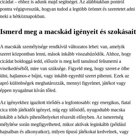
cicádat – ehhez is adunk majd segítséget. Az alábbiakban pontról
pontra végigvesszük, hogyan tudod a legtöbb örömet és szeretetet adni
neki a hétköznapokban.
Ismerd meg a macskád igényeit és szokásait
A macskák személyisége rendkívül változatos lehet: van, amelyik
szeret központban lenni, mások inkább visszahúzódók. Ahhoz, hogy
cicádat boldoggá tedd, először is meg kell tanulnod felismerni a
viselkedéséből, mire van szüksége. Figyeld meg, hogy szeret-e ölbe
ülni, hajlamos-e bújni, vagy inkább egyedül szeret pihenni. Ezek az
apró különbségek meghatározzák, mennyi figyelmet, játékot vagy
éppen nyugalmat kíván tőled.
Az igényekhez igazított törődés a legfontosabb: egy energikus, fiatal
cica több játékidőt igényel, míg egy idősödő, nyugodtabb macska
inkább a békés pihenőhelyeket részesíti előnyben. Az ismeretség
mélyítése során megfigyelheted, mikor aktívak leginkább (például
hajnalban és alkonyatkor), milyen típusú játékokat kedvelnek, vagy