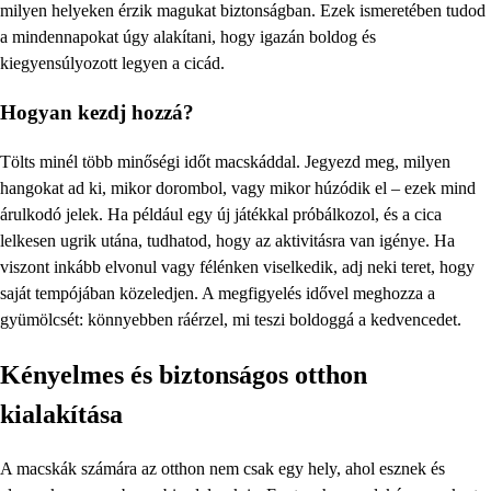
milyen helyeken érzik magukat biztonságban. Ezek ismeretében tudod
a mindennapokat úgy alakítani, hogy igazán boldog és
kiegyensúlyozott legyen a cicád.
Hogyan kezdj hozzá?
Tölts minél több minőségi időt macskáddal. Jegyezd meg, milyen
hangokat ad ki, mikor dorombol, vagy mikor húzódik el – ezek mind
árulkodó jelek. Ha például egy új játékkal próbálkozol, és a cica
lelkesen ugrik utána, tudhatod, hogy az aktivitásra van igénye. Ha
viszont inkább elvonul vagy félénken viselkedik, adj neki teret, hogy
saját tempójában közeledjen. A megfigyelés idővel meghozza a
gyümölcsét: könnyebben ráérzel, mi teszi boldoggá a kedvencedet.
Kényelmes és biztonságos otthon
kialakítása
A macskák számára az otthon nem csak egy hely, ahol esznek és