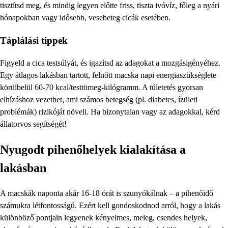
tisztítsd meg, és mindig legyen előtte friss, tiszta ivóvíz, főleg a nyári
hónapokban vagy idősebb, vesebeteg cicák esetében.
Táplálási tippek
Figyeld a cica testsúlyát, és igazítsd az adagokat a mozgásigényéhez.
Egy átlagos lakásban tartott, felnőtt macska napi energiaszükséglete
körülbelül 60-70 kcal/testtömeg-kilógramm. A túletetés gyorsan
elhízáshoz vezethet, ami számos betegség (pl. diabetes, ízületi
problémák) rizikóját növeli. Ha bizonytalan vagy az adagokkal, kérd
állatorvos segítségét!
Nyugodt pihenőhelyek kialakítása a
lakásban
A macskák naponta akár 16-18 órát is szunyókálnak – a pihenőidő
számukra létfontosságú. Ezért kell gondoskodnod arról, hogy a lakás
különböző pontjain legyenek kényelmes, meleg, csendes helyek,