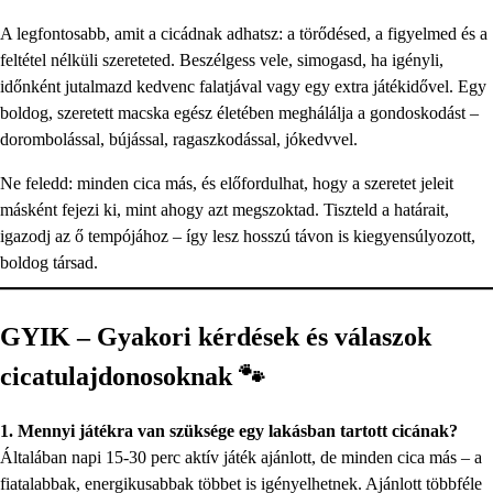
A legfontosabb, amit a cicádnak adhatsz: a törődésed, a figyelmed és a
feltétel nélküli szereteted. Beszélgess vele, simogasd, ha igényli,
időnként jutalmazd kedvenc falatjával vagy egy extra játékidővel. Egy
boldog, szeretett macska egész életében meghálálja a gondoskodást –
dorombolással, bújással, ragaszkodással, jókedvvel.
Ne feledd: minden cica más, és előfordulhat, hogy a szeretet jeleit
másként fejezi ki, mint ahogy azt megszoktad. Tiszteld a határait,
igazodj az ő tempójához – így lesz hosszú távon is kiegyensúlyozott,
boldog társad.
GYIK – Gyakori kérdések és válaszok
cicatulajdonosoknak 🐾
1. Mennyi játékra van szüksége egy lakásban tartott cicának?
Általában napi 15-30 perc aktív játék ajánlott, de minden cica más – a
fiatalabbak, energikusabbak többet is igényelhetnek. Ajánlott többféle