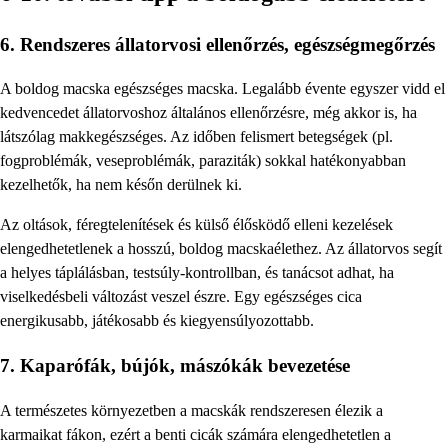
6. Rendszeres állatorvosi ellenőrzés, egészségmegőrzés
A boldog macska egészséges macska. Legalább évente egyszer vidd el
kedvencedet állatorvoshoz általános ellenőrzésre, még akkor is, ha
látszólag makkegészséges. Az időben felismert betegségek (pl.
fogproblémák, veseproblémák, paraziták) sokkal hatékonyabban
kezelhetők, ha nem későn derülnek ki.
Az oltások, féregtelenítések és külső élősködő elleni kezelések
elengedhetetlenek a hosszú, boldog macskaélethez. Az állatorvos segít
a helyes táplálásban, testsúly-kontrollban, és tanácsot adhat, ha
viselkedésbeli változást veszel észre. Egy egészséges cica
energikusabb, játékosabb és kiegyensúlyozottabb.
7. Kaparófák, bújók, mászókák bevezetése
A természetes környezetben a macskák rendszeresen élezik a
karmaikat fákon, ezért a benti cicák számára elengedhetetlen a