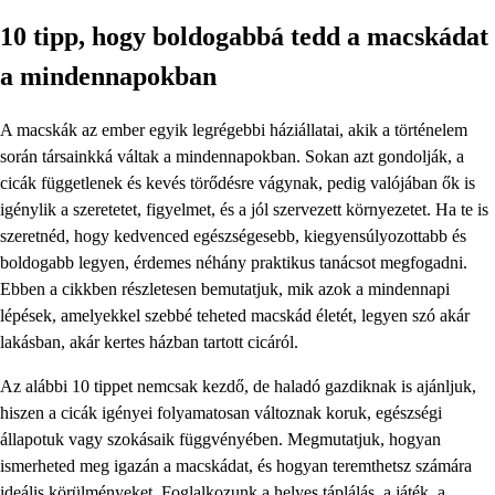
10 tipp, hogy boldogabbá tedd a macskádat
a mindennapokban
A macskák az ember egyik legrégebbi háziállatai, akik a történelem
során társainkká váltak a mindennapokban. Sokan azt gondolják, a
cicák függetlenek és kevés törődésre vágynak, pedig valójában ők is
igénylik a szeretetet, figyelmet, és a jól szervezett környezetet. Ha te is
szeretnéd, hogy kedvenced egészségesebb, kiegyensúlyozottabb és
boldogabb legyen, érdemes néhány praktikus tanácsot megfogadni.
Ebben a cikkben részletesen bemutatjuk, mik azok a mindennapi
lépések, amelyekkel szebbé teheted macskád életét, legyen szó akár
lakásban, akár kertes házban tartott cicáról.
Az alábbi 10 tippet nemcsak kezdő, de haladó gazdiknak is ajánljuk,
hiszen a cicák igényei folyamatosan változnak koruk, egészségi
állapotuk vagy szokásaik függvényében. Megmutatjuk, hogyan
ismerheted meg igazán a macskádat, és hogyan teremthetsz számára
ideális körülményeket. Foglalkozunk a helyes táplálás, a játék, a