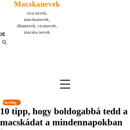
Macskanevek
Skip
to
cica nevek,
content
macskanevek,
állatnevek, cicanevek,
macska nevek
Cica blog
10 tipp, hogy boldogabbá tedd a
macskádat a mindennapokban