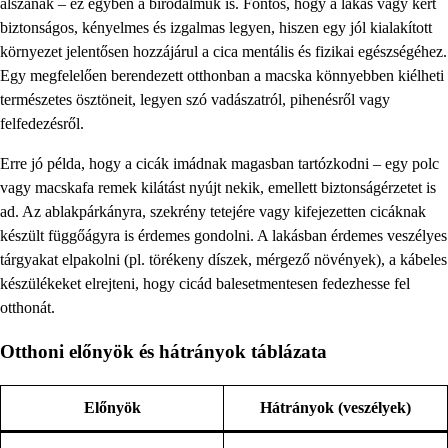
alszanak – ez egyben a birodalmuk is. Fontos, hogy a lakás vagy kert
biztonságos, kényelmes és izgalmas legyen, hiszen egy jól kialakított
környezet jelentősen hozzájárul a cica mentális és fizikai egészségéhez.
Egy megfelelően berendezett otthonban a macska könnyebben kiélheti
természetes ösztöneit, legyen szó vadászatról, pihenésről vagy
felfedezésről.
Erre jó példa, hogy a cicák imádnak magasban tartózkodni – egy polc
vagy macskafa remek kilátást nyújt nekik, emellett biztonságérzetet is
ad. Az ablakpárkányra, szekrény tetejére vagy kifejezetten cicáknak
készült függőágyra is érdemes gondolni. A lakásban érdemes veszélyes
tárgyakat elpakolni (pl. törékeny díszek, mérgező növények), a kábeles
készülékeket elrejteni, hogy cicád balesetmentesen fedezhesse fel
otthonát.
Otthoni előnyök és hátrányok táblázata
Előnyök
Hátrányok (veszélyek)