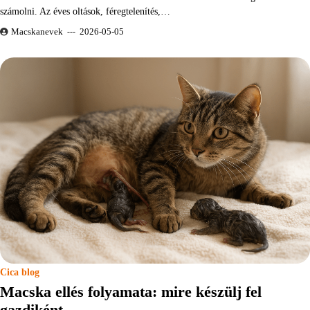
számolni. Az éves oltások, féregtelenítés,…
Macskanevek
2026-05-05
Cica blog
Macska ellés folyamata: mire készülj fel
gazdiként