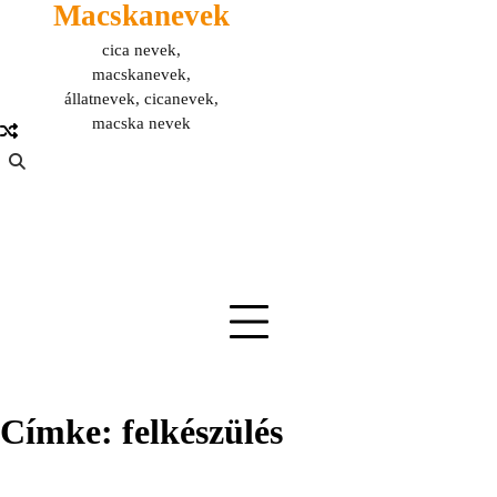
Macskanevek
Skip
to
cica nevek,
content
macskanevek,
állatnevek, cicanevek,
macska nevek
Címke:
felkészülés