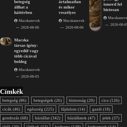
betegség
ártalmatlan
ismerd fel
állhat a
és mikor
biztosan
háttérben
veszélyes
Macskanev
Macskanevek
Macskanevek
2026-08-0
2026-08-06
2026-08-06
Macska
társas igény:
egyedül vagy
több cicával
boldog
Macskanevek
2026-08-05
Címkék
betegség
(86)
betegségek
(26)
biztonság
(20)
cica
(126)
cicák
(46)
egészség
(225)
fájdalom
(14)
gazdi
(18)
gondozás
(68)
háziállat
(342)
háziállatok
(47)
jelek
(37)
játék
(20)
játékok
(13)
kedvenc
(149)
kedvencek
(14)