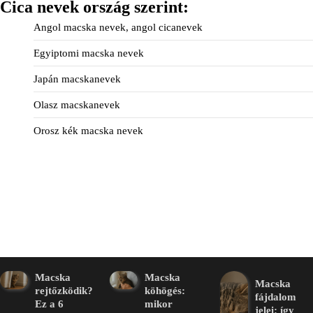
Cica nevek ország szerint:
Angol macska nevek, angol cicanevek
Egyiptomi macska nevek
Japán macskanevek
Olasz macskanevek
Orosz kék macska nevek
Macska
Macska
Macska
rejtőzködik?
köhögés:
fájdalom
Ez a 6
mikor
jelei: így