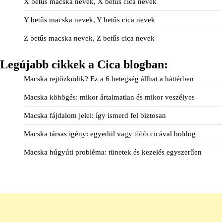
X betűs macska nevek, X betűs cica nevek
Y betűs macska nevek, Y betűs cica nevek
Z betűs macska nevek, Z betűs cica nevek
Legújabb cikkek a Cica blogban:
Macska rejtőzködik? Ez a 6 betegség állhat a háttérben
Macska köhögés: mikor ártalmatlan és mikor veszélyes
Macska fájdalom jelei: így ismerd fel biztosan
Macska társas igény: egyedül vagy több cicával boldog
Macska húgyúti probléma: tünetek és kezelés egyszerűen