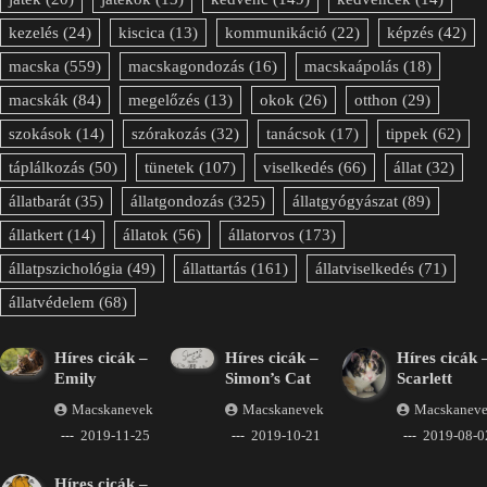
kezelés
(24)
kiscica
(13)
kommunikáció
(22)
képzés
(42)
macska
(559)
macskagondozás
(16)
macskaápolás
(18)
macskák
(84)
megelőzés
(13)
okok
(26)
otthon
(29)
szokások
(14)
szórakozás
(32)
tanácsok
(17)
tippek
(62)
táplálkozás
(50)
tünetek
(107)
viselkedés
(66)
állat
(32)
állatbarát
(35)
állatgondozás
(325)
állatgyógyászat
(89)
állatkert
(14)
állatok
(56)
állatorvos
(173)
állatpszichológia
(49)
állattartás
(161)
állatviselkedés
(71)
állatvédelem
(68)
Híres cicák –
Híres cicák –
Híres cicák 
Emily
Simon’s Cat
Scarlett
Macskanevek
Macskanevek
Macskanev
2019-11-25
2019-10-21
2019-08-0
Híres cicák –