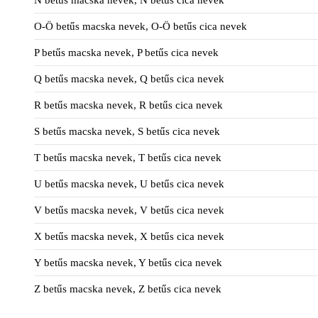
N betűs macska nevek, N betűs cica nevek
O-Ö betűs macska nevek, O-Ö betűs cica nevek
P betűs macska nevek, P betűs cica nevek
Q betűs macska nevek, Q betűs cica nevek
R betűs macska nevek, R betűs cica nevek
S betűs macska nevek, S betűs cica nevek
T betűs macska nevek, T betűs cica nevek
U betűs macska nevek, U betűs cica nevek
V betűs macska nevek, V betűs cica nevek
X betűs macska nevek, X betűs cica nevek
Y betűs macska nevek, Y betűs cica nevek
Z betűs macska nevek, Z betűs cica nevek