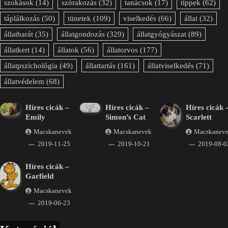
szokások
(14)
szórakozás
(32)
tanácsok
(17)
tippek
(62)
táplálkozás
(50)
tünetek
(109)
viselkedés
(66)
állat
(32)
állatbarát
(35)
állatgondozás
(329)
állatgyógyászat
(89)
állatkert
(14)
állatok
(56)
állatorvos
(177)
állatpszichológia
(49)
állattartás
(161)
állatviselkedés
(71)
állatvédelem
(68)
Híres cicák –
Híres cicák –
Híres cicák 
Emily
Simon’s Cat
Scarlett
Macskanevek
Macskanevek
Macskanev
2019-11-25
2019-10-21
2019-08-0
Híres cicák –
Garfield
Macskanevek
2019-06-23