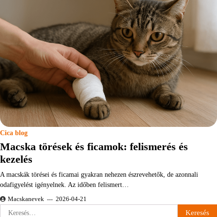
Cica blog
Macska törések és ficamok: felismerés és
kezelés
A macskák törései és ficamai gyakran nehezen észrevehetők, de azonnali
odafigyelést igényelnek. Az időben felismert…
Macskanevek
2026-04-21
Keresés: