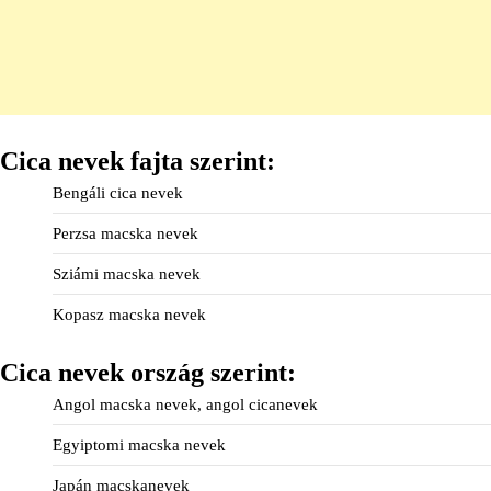
Cica nevek fajta szerint:
Bengáli cica nevek
Perzsa macska nevek
Sziámi macska nevek
Kopasz macska nevek
Cica nevek ország szerint:
Angol macska nevek, angol cicanevek
Egyiptomi macska nevek
Japán macskanevek