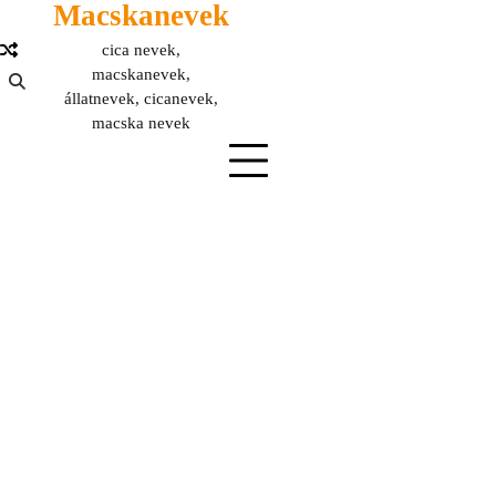
Macskanevek
Skip
to
cica nevek,
content
macskanevek,
állatnevek, cicanevek,
macska nevek