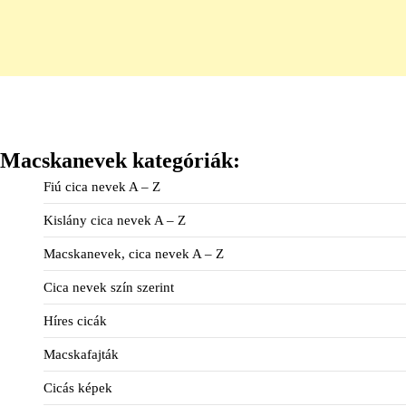
Macskanevek kategóriák:
Fiú cica nevek A – Z
Kislány cica nevek A – Z
Macskanevek, cica nevek A – Z
Cica nevek szín szerint
Híres cicák
Macskafajták
Cicás képek