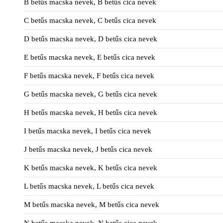
B betűs macska nevek, B betűs cica nevek
C betűs macska nevek, C betűs cica nevek
D betűs macska nevek, D betűs cica nevek
E betűs macska nevek, E betűs cica nevek
F betűs macska nevek, F betűs cica nevek
G betűs macska nevek, G betűs cica nevek
H betűs macska nevek, H betűs cica nevek
I betűs macska nevek, I betűs cica nevek
J betűs macska nevek, J betűs cica nevek
K betűs macska nevek, K betűs cica nevek
L betűs macska nevek, L betűs cica nevek
M betűs macska nevek, M betűs cica nevek