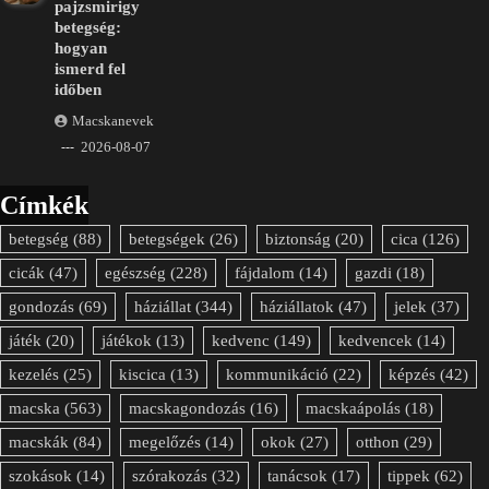
pajzsmirigy
betegség:
hogyan
ismerd fel
időben
Macskanevek
2026-08-07
Címkék
betegség
(88)
betegségek
(26)
biztonság
(20)
cica
(126)
cicák
(47)
egészség
(228)
fájdalom
(14)
gazdi
(18)
gondozás
(69)
háziállat
(344)
háziállatok
(47)
jelek
(37)
játék
(20)
játékok
(13)
kedvenc
(149)
kedvencek
(14)
kezelés
(25)
kiscica
(13)
kommunikáció
(22)
képzés
(42)
macska
(563)
macskagondozás
(16)
macskaápolás
(18)
macskák
(84)
megelőzés
(14)
okok
(27)
otthon
(29)
szokások
(14)
szórakozás
(32)
tanácsok
(17)
tippek
(62)