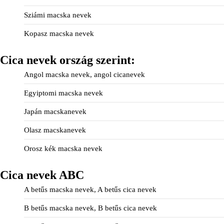
Sziámi macska nevek
Kopasz macska nevek
Cica nevek ország szerint:
Angol macska nevek, angol cicanevek
Egyiptomi macska nevek
Japán macskanevek
Olasz macskanevek
Orosz kék macska nevek
Cica nevek ABC
A betűs macska nevek, A betűs cica nevek
B betűs macska nevek, B betűs cica nevek