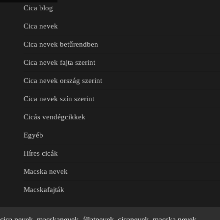
Cica blog
Cica nevek
Cica nevek betűrendben
Cica nevek fajta szerint
Cica nevek ország szerint
Cica nevek szín szerint
Cicás vendégcikkek
Egyéb
Híres cicák
Macska nevek
Macskafajták
cica nevek, macskanevek, állatnevek, cicanevek, macska nevek