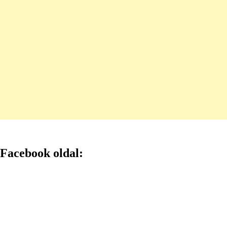
Facebook oldal: