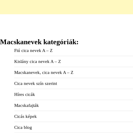
Macskanevek kategóriák:
Fiú cica nevek A – Z
Kislány cica nevek A – Z
Macskanevek, cica nevek A – Z
Cica nevek szín szerint
Híres cicák
Macskafajták
Cicás képek
Cica blog