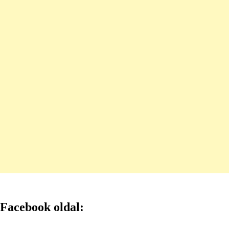
Facebook oldal: