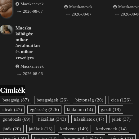
Macskanevek
Macskanevek
Macskanev
2026-08-07
2026-08-07
2026-08-0
Macska
köhögés:
mikor
ártalmatlan
és mikor
veszélyes
Macskanevek
2026-08-06
Címkék
betegség
(87)
betegségek
(26)
biztonság
(20)
cica
(126)
cicák
(47)
egészség
(226)
fájdalom
(14)
gazdi
(18)
gondozás
(69)
háziállat
(343)
háziállatok
(47)
jelek
(37)
játék
(20)
játékok
(13)
kedvenc
(149)
kedvencek
(14)
kezelés
(24)
kiscica
(13)
kommunikáció
(22)
képzés
(42)