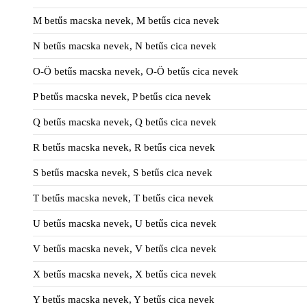
M betűs macska nevek, M betűs cica nevek
N betűs macska nevek, N betűs cica nevek
O-Ö betűs macska nevek, O-Ö betűs cica nevek
P betűs macska nevek, P betűs cica nevek
Q betűs macska nevek, Q betűs cica nevek
R betűs macska nevek, R betűs cica nevek
S betűs macska nevek, S betűs cica nevek
T betűs macska nevek, T betűs cica nevek
U betűs macska nevek, U betűs cica nevek
V betűs macska nevek, V betűs cica nevek
X betűs macska nevek, X betűs cica nevek
Y betűs macska nevek, Y betűs cica nevek