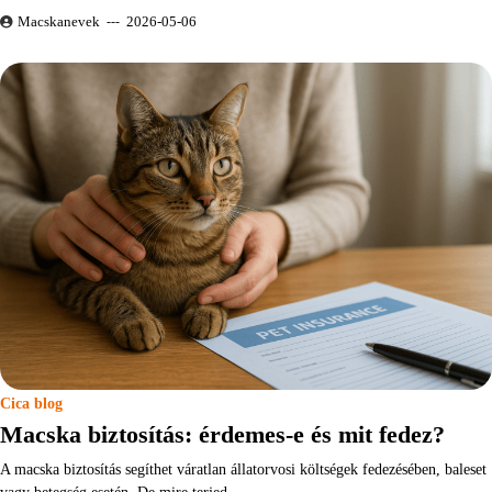
Macskanevek
2026-05-06
Cica blog
Macska biztosítás: érdemes-e és mit fedez?
A macska biztosítás segíthet váratlan állatorvosi költségek fedezésében, baleset