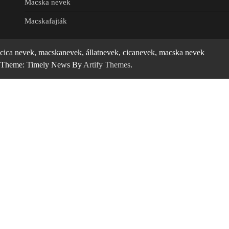
Macska nevek
Macskafajták
cica nevek, macskanevek, állatnevek, cicanevek, macska nevek
Theme: Timely News By
Artify Themes
.