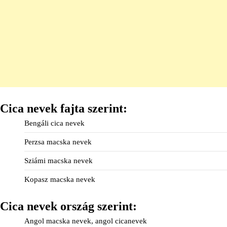
Cica nevek fajta szerint:
Bengáli cica nevek
Perzsa macska nevek
Sziámi macska nevek
Kopasz macska nevek
Cica nevek ország szerint:
Angol macska nevek, angol cicanevek