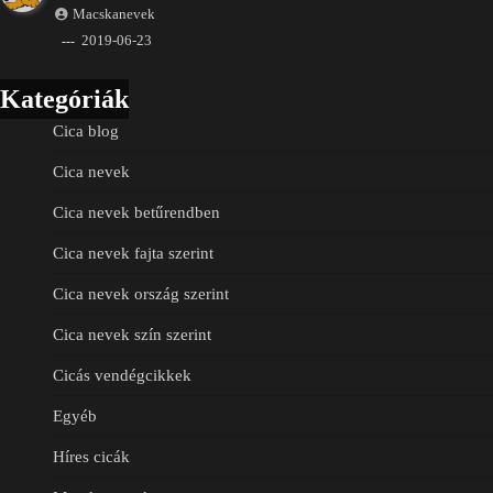
Macskanevek
2019-06-23
Kategóriák
Cica blog
Cica nevek
Cica nevek betűrendben
Cica nevek fajta szerint
Cica nevek ország szerint
Cica nevek szín szerint
Cicás vendégcikkek
Egyéb
Híres cicák