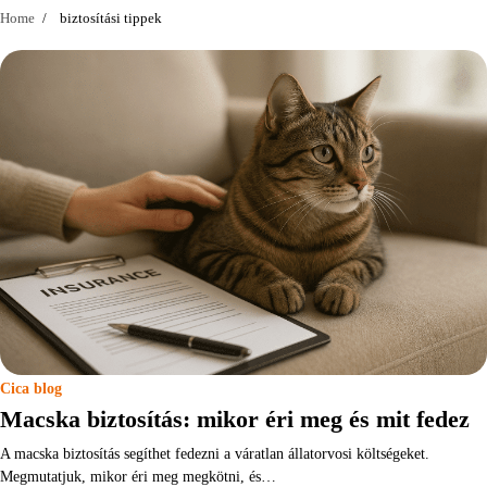
Home
biztosítási tippek
Cica blog
Macska biztosítás: mikor éri meg és mit fedez
A macska biztosítás segíthet fedezni a váratlan állatorvosi költségeket.
Megmutatjuk, mikor éri meg megkötni, és…