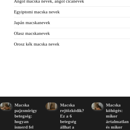
Angol macska nevek, angol cicanevek
Egyiptomi macska nevek
Japán macskanevek
Olasz macskanevek
Orosz kék macska nevek
Macska
Macska
Macska
pajzsmirigy
rejtőzködik?
köhögés:
betegség:
Ez a 6
mikor
hogyan
betegség
ártalmatlan
ismerd fel
állhat a
és mikor