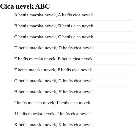
Cica nevek ABC
A betűs macska nevek, A betűs cica nevek
B betűs macska nevek, B betűs cica nevek
C betűs macska nevek, C betűs cica nevek
D betűs macska nevek, D betűs cica nevek
E betűs macska nevek, E betűs cica nevek
F betűs macska nevek, F betűs cica nevek
G betűs macska nevek, G betűs cica nevek
H betűs macska nevek, H betűs cica nevek
I betűs macska nevek, I betűs cica nevek
J betűs macska nevek, J betűs cica nevek
K betűs macska nevek, K betűs cica nevek