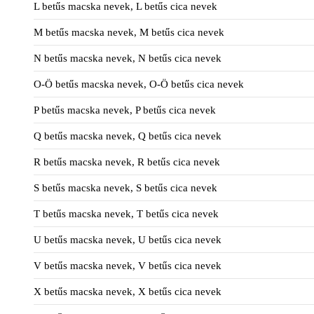
L betűs macska nevek, L betűs cica nevek
M betűs macska nevek, M betűs cica nevek
N betűs macska nevek, N betűs cica nevek
O-Ö betűs macska nevek, O-Ö betűs cica nevek
P betűs macska nevek, P betűs cica nevek
Q betűs macska nevek, Q betűs cica nevek
R betűs macska nevek, R betűs cica nevek
S betűs macska nevek, S betűs cica nevek
T betűs macska nevek, T betűs cica nevek
U betűs macska nevek, U betűs cica nevek
V betűs macska nevek, V betűs cica nevek
X betűs macska nevek, X betűs cica nevek