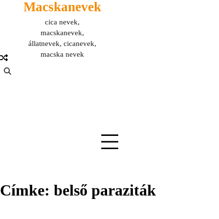
Macskanevek
Skip
to
cica nevek,
content
macskanevek,
állatnevek, cicanevek,
macska nevek
Címke:
belső paraziták