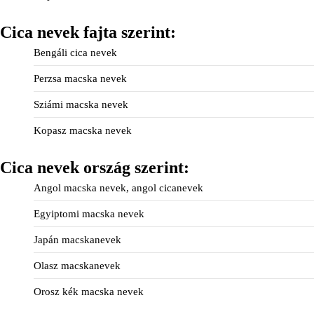
Cica nevek fajta szerint:
Bengáli cica nevek
Perzsa macska nevek
Sziámi macska nevek
Kopasz macska nevek
Cica nevek ország szerint:
Angol macska nevek, angol cicanevek
Egyiptomi macska nevek
Japán macskanevek
Olasz macskanevek
Orosz kék macska nevek