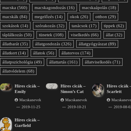
macska
(560)
macskagondozás
(16)
macskaápolás
(18)
macskák
(84)
megelőzés
(14)
okok
(26)
otthon
(29)
szokások
(14)
szórakozás
(32)
tanácsok
(17)
tippek
(62)
táplálkozás
(50)
tünetek
(108)
viselkedés
(66)
állat
(32)
állatbarát
(35)
állatgondozás
(326)
állatgyógyászat
(89)
állatkert
(14)
állatok
(56)
állatorvos
(174)
állatpszichológia
(49)
állattartás
(161)
állatviselkedés
(71)
állatvédelem
(68)
Híres cicák –
Híres cicák –
Híres cicák 
Emily
Simon’s Cat
Scarlett
Macskanevek
Macskanevek
Macskanev
2019-11-25
2019-10-21
2019-08-0
Híres cicák –
Garfield