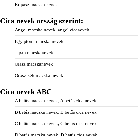
Kopasz macska nevek
Cica nevek ország szerint:
Angol macska nevek, angol cicanevek
Egyiptomi macska nevek
Japán macskanevek
Olasz macskanevek
Orosz kék macska nevek
Cica nevek ABC
A betűs macska nevek, A betűs cica nevek
B betűs macska nevek, B betűs cica nevek
C betűs macska nevek, C betűs cica nevek
D betűs macska nevek, D betűs cica nevek