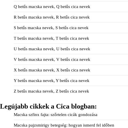
Q betűs macska nevek, Q betűs cica nevek
R betűs macska nevek, R betűs cica nevek
S betűs macska nevek, S betűs cica nevek
T betűs macska nevek, T betűs cica nevek
U betűs macska nevek, U betűs cica nevek
V betűs macska nevek, V betűs cica nevek
X betűs macska nevek, X betűs cica nevek
Y betűs macska nevek, Y betűs cica nevek
Z betűs macska nevek, Z betűs cica nevek
Legújabb cikkek a Cica blogban:
Macska szfinx fajta: szőrtelen cicák gondozása
Macska pajzsmirigy betegség: hogyan ismerd fel időben