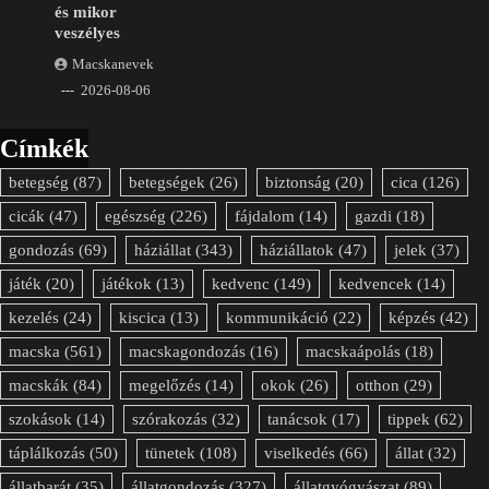
és mikor
veszélyes
Macskanevek
2026-08-06
Címkék
betegség
(87)
betegségek
(26)
biztonság
(20)
cica
(126)
cicák
(47)
egészség
(226)
fájdalom
(14)
gazdi
(18)
gondozás
(69)
háziállat
(343)
háziállatok
(47)
jelek
(37)
játék
(20)
játékok
(13)
kedvenc
(149)
kedvencek
(14)
kezelés
(24)
kiscica
(13)
kommunikáció
(22)
képzés
(42)
macska
(561)
macskagondozás
(16)
macskaápolás
(18)
macskák
(84)
megelőzés
(14)
okok
(26)
otthon
(29)
szokások
(14)
szórakozás
(32)
tanácsok
(17)
tippek
(62)
táplálkozás
(50)
tünetek
(108)
viselkedés
(66)
állat
(32)
állatbarát
(35)
állatgondozás
(327)
állatgyógyászat
(89)