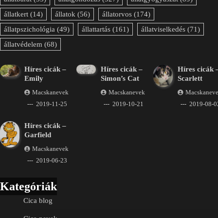
állatkert
(14)
állatok
(56)
állatorvos
(174)
állatpszichológia
(49)
állattartás
(161)
állatviselkedés
(71)
állatvédelem
(68)
Híres cicák –
Híres cicák –
Híres cicák 
Emily
Simon’s Cat
Scarlett
Macskanevek
Macskanevek
Macskanev
2019-11-25
2019-10-21
2019-08-0
Híres cicák –
Garfield
Macskanevek
2019-06-23
Kategóriák
Cica blog