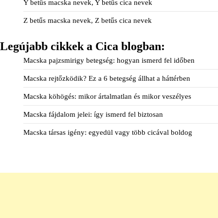
Y betűs macska nevek, Y betűs cica nevek
Z betűs macska nevek, Z betűs cica nevek
Legújabb cikkek a Cica blogban:
Macska pajzsmirigy betegség: hogyan ismerd fel időben
Macska rejtőzködik? Ez a 6 betegség állhat a háttérben
Macska köhögés: mikor ártalmatlan és mikor veszélyes
Macska fájdalom jelei: így ismerd fel biztosan
Macska társas igény: egyedül vagy több cicával boldog