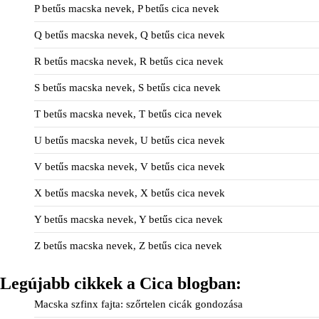
P betűs macska nevek, P betűs cica nevek
Q betűs macska nevek, Q betűs cica nevek
R betűs macska nevek, R betűs cica nevek
S betűs macska nevek, S betűs cica nevek
T betűs macska nevek, T betűs cica nevek
U betűs macska nevek, U betűs cica nevek
V betűs macska nevek, V betűs cica nevek
X betűs macska nevek, X betűs cica nevek
Y betűs macska nevek, Y betűs cica nevek
Z betűs macska nevek, Z betűs cica nevek
Legújabb cikkek a Cica blogban:
Macska szfinx fajta: szőrtelen cicák gondozása