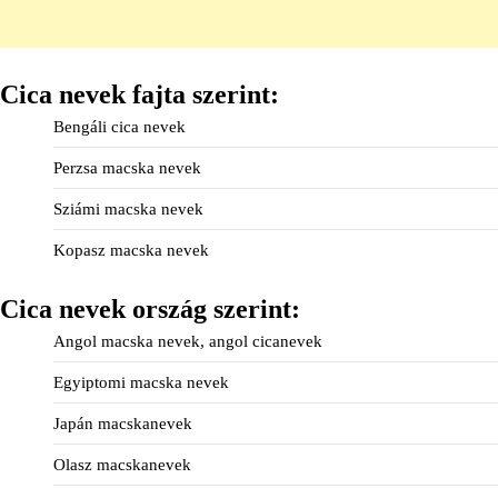
Cica nevek fajta szerint:
Bengáli cica nevek
Perzsa macska nevek
Sziámi macska nevek
Kopasz macska nevek
Cica nevek ország szerint:
Angol macska nevek, angol cicanevek
Egyiptomi macska nevek
Japán macskanevek
Olasz macskanevek