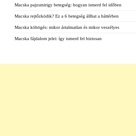
Macska pajzsmirigy betegség: hogyan ismerd fel időben
Macska rejtőzködik? Ez a 6 betegség állhat a háttérben
Macska köhögés: mikor ártalmatlan és mikor veszélyes
Macska fájdalom jelei: így ismerd fel biztosan