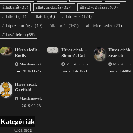
állatbarát
(35)
állatgondozás
(327)
állatgyógyászat
(89)
állatkert
(14)
állatok
(56)
állatorvos
(174)
állatpszichológia
(49)
állattartás
(161)
állatviselkedés
(71)
állatvédelem
(68)
Híres cicák –
Híres cicák –
Híres cicák 
Emily
Simon’s Cat
Scarlett
Macskanevek
Macskanevek
Macskanev
2019-11-25
2019-10-21
2019-08-0
Híres cicák –
Garfield
Macskanevek
2019-06-23
Kategóriák
Cica blog