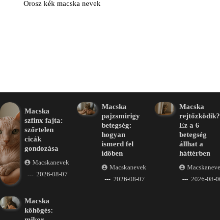
Orosz kék macska nevek
Macska
Macska
Macska
pajzsmirigy
rejtőzködik?
szfinx fajta:
betegség:
Ez a 6
szőrtelen
hogyan
betegség
cicák
ismerd fel
állhat a
gondozása
időben
háttérben
Macskanevek
Macskanevek
Macskanev
2026-08-07
2026-08-07
2026-08-0
Macska
köhögés:
mikor