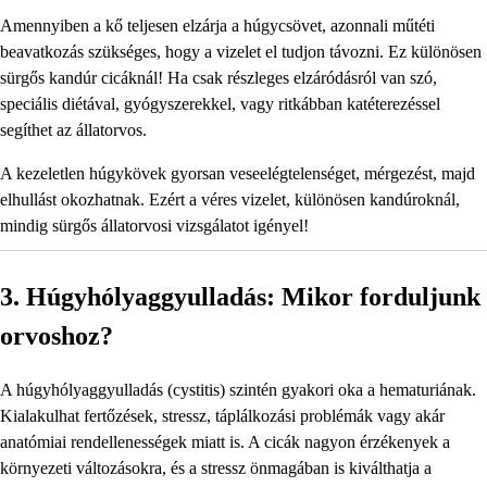
Amennyiben a kő teljesen elzárja a húgycsövet, azonnali műtéti
beavatkozás szükséges, hogy a vizelet el tudjon távozni. Ez különösen
sürgős kandúr cicáknál! Ha csak részleges elzáródásról van szó,
speciális diétával, gyógyszerekkel, vagy ritkábban katéterezéssel
segíthet az állatorvos.
A kezeletlen húgykövek gyorsan veseelégtelenséget, mérgezést, majd
elhullást okozhatnak. Ezért a véres vizelet, különösen kandúroknál,
mindig sürgős állatorvosi vizsgálatot igényel!
3. Húgyhólyaggyulladás: Mikor forduljunk
orvoshoz?
A húgyhólyaggyulladás (cystitis) szintén gyakori oka a hematuriának.
Kialakulhat fertőzések, stressz, táplálkozási problémák vagy akár
anatómiai rendellenességek miatt is. A cicák nagyon érzékenyek a
környezeti változásokra, és a stressz önmagában is kiválthatja a