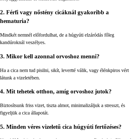
2. Férfi vagy nőstény cicáknál gyakoribb a
hematuria?
Mindkét nemnél előfordulhat, de a húgyúti elzáródás főleg
kandúroknál veszélyes.
3. Mikor kell azonnal orvoshoz menni?
Ha a cica nem tud pisilni, sikít, levertté válik, vagy élénkpiros vért
látunk a vizeletében.
4. Mit tehetek otthon, amíg orvoshoz jutok?
Biztosítsunk friss vizet, tiszta almot, minimalizáljuk a stresszt, és
figyeljük a cica állapotát.
5. Minden véres vizeletű cica húgyúti fertőzéses?