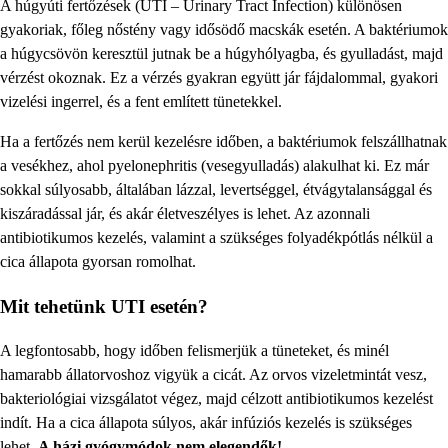
A húgyúti fertőzések (UTI – Urinary Tract Infection) különösen
gyakoriak, főleg nőstény vagy idősödő macskák esetén. A baktériumok
a húgycsövön keresztül jutnak be a húgyhólyagba, és gyulladást, majd
vérzést okoznak. Ez a vérzés gyakran együtt jár fájdalommal, gyakori
vizelési ingerrel, és a fent említett tünetekkel.
Ha a fertőzés nem kerül kezelésre időben, a baktériumok felszállhatnak
a vesékhez, ahol pyelonephritis (vesegyulladás) alakulhat ki. Ez már
sokkal súlyosabb, általában lázzal, levertséggel, étvágytalansággal és
kiszáradással jár, és akár életveszélyes is lehet. Az azonnali
antibiotikumos kezelés, valamint a szükséges folyadékpótlás nélkül a
cica állapota gyorsan romolhat.
Mit tehetünk UTI esetén?
A legfontosabb, hogy időben felismerjük a tüneteket, és minél
hamarabb állatorvoshoz vigyük a cicát. Az orvos vizeletmintát vesz,
bakteriológiai vizsgálatot végez, majd célzott antibiotikumos kezelést
indít. Ha a cica állapota súlyos, akár infúziós kezelés is szükséges
lehet.
A házi gyógymódok nem elegendők!