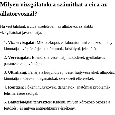
Milyen vizsgálatokra számíthat a cica az
állatorvosnál?
Ha vért találunk a cica vizeletében, az állatorvos az alábbi
vizsgálatokat javasolhatja:
Vizeletvizsgálat:
Mikroszkópos és laboratóriumi elemzés, amely
kimutatja a vér, fehérje, baktériumok, kristályok jelenlétét.
Vérvizsgálat:
Ellenőrzi a vese, máj működését, gyulladásos
paramétereket, vérképet.
Ultrahang:
Feltárja a húgyhólyag, vese, húgyvezetékek állapotát,
kimutatja a köveket, daganatokat, szerkezeti eltéréseket.
Röntgen:
Főként húgykövek, daganatok, anatómiai problémák
felismerésére szolgál.
Bakteriológiai tenyésztés:
Kideríti, milyen kórokozó okozza a
fertőzést, és milyen antibiotikumra érzékeny.