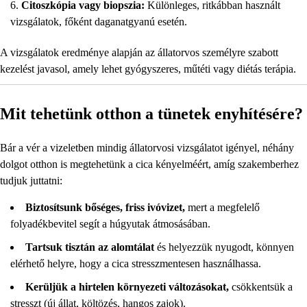
Citoszkópia vagy biopszia:
Különleges, ritkábban használt
vizsgálatok, főként daganatgyanú esetén.
A vizsgálatok eredménye alapján az állatorvos személyre szabott
kezelést javasol, amely lehet gyógyszeres, műtéti vagy diétás terápia.
Mit tehetünk otthon a tünetek enyhítésére?
Bár a vér a vizeletben mindig állatorvosi vizsgálatot igényel, néhány
dolgot otthon is megtehetünk a cica kényelméért, amíg szakemberhez
tudjuk juttatni:
Biztosítsunk bőséges, friss ivóvizet,
mert a megfelelő
folyadékbevitel segít a húgyutak átmosásában.
Tartsuk tisztán az alomtálat
és helyezzük nyugodt, könnyen
elérhető helyre, hogy a cica stresszmentesen használhassa.
Kerüljük a hirtelen környezeti változásokat,
csökkentsük a
stresszt (új állat, költözés, hangos zajok).