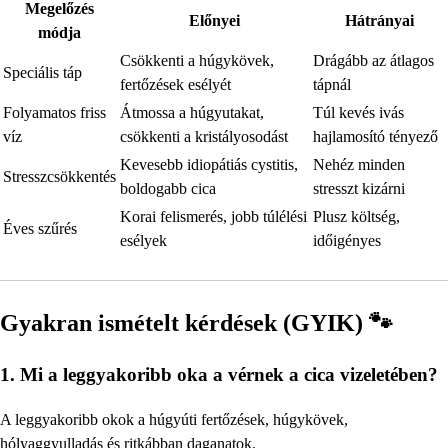
Megelőzés
Előnyei
Hátrányai
módja
Csökkenti a húgykövek,
Drágább az átlagos
Speciális táp
fertőzések esélyét
tápnál
Folyamatos friss
Átmossa a húgyutakat,
Túl kevés ivás
víz
csökkenti a kristályosodást
hajlamosító tényező
Kevesebb idiopátiás cystitis,
Nehéz minden
Stresszcsökkentés
boldogabb cica
stresszt kizárni
Korai felismerés, jobb túlélési
Plusz költség,
Éves szűrés
esélyek
időigényes
Gyakran ismételt kérdések (GYIK) 🐾
1. Mi a leggyakoribb oka a vérnek a cica vizeletében?
A leggyakoribb okok a húgyúti fertőzések, húgykövek,
hólyaggyulladás és ritkábban daganatok.