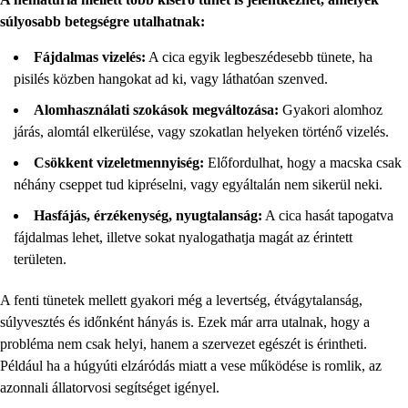
súlyosabb betegségre utalhatnak:
Fájdalmas vizelés:
A cica egyik legbeszédesebb tünete, ha
pisilés közben hangokat ad ki, vagy láthatóan szenved.
Alomhasználati szokások megváltozása:
Gyakori alomhoz
járás, alomtál elkerülése, vagy szokatlan helyeken történő vizelés.
Csökkent vizeletmennyiség:
Előfordulhat, hogy a macska csak
néhány cseppet tud kipréselni, vagy egyáltalán nem sikerül neki.
Hasfájás, érzékenység, nyugtalanság:
A cica hasát tapogatva
fájdalmas lehet, illetve sokat nyalogathatja magát az érintett
területen.
A fenti tünetek mellett gyakori még a levertség, étvágytalanság,
súlyvesztés és időnként hányás is. Ezek már arra utalnak, hogy a
probléma nem csak helyi, hanem a szervezet egészét is érintheti.
Például ha a húgyúti elzáródás miatt a vese működése is romlik, az
azonnali állatorvosi segítséget igényel.