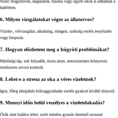
Nem! Húgykövek, daganatok, trauma vagy egyéb okok is állhatnak a
háttérben.
6. Milyen vizsgálatokat végez az állatorvos?
Vizelet-, vérvizsgálat, ultrahang, röntgen, szükség esetén tenyésztés
vagy biopszia.
7. Hogyan előzhetem meg a húgyúti problémákat?
Minőségi táp, sok folyadék, tiszta alom, stresszmentes környezet,
rendszeres orvosi kontroll.
8. Lehet-e a stressz az oka a véres vizeletnek?
Igen, főleg idiopátiás hólyaggyulladás esetén gyakori kiváltó tényező.
9. Mennyi időn belül veszélyes a vizeletelakadás?
Órák alatt halálos lehet, ezért minden gyanús tünetnél azonnal