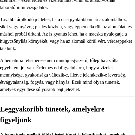
szemmel – ezért érdemes vizeletmintát vinni az állatorvosnak
laboratóriumi vizsgálatra.
További árulkodó jel lehet, ha a cica gyakrabban jár az alomtálhoz,
sikít vagy nyávog pisilés közben, vagy éppen elkerüli az alomtálat, és
máshol próbál üríteni. Az is gyanús lehet, ha a macska nyalogatja a
húgycsőnyílás környékét, vagy ha az alomtál körül vért, vércseppeket
találunk.
A hematuria felismerése nem mindig egyszerű, főleg ha az állat
egyébként jól van. Érdemes odafigyelni arra, hogy a vizelet
mennyisége, gyakorisága változik-e, illetve jelentkezik-e levertség,
étvágytalanság, fogyás, vagy hányás. Ezek mind olyan tünetek,
amelyek együttese súlyosabb bajt jelezhet.
Leggyakoribb tünetek, amelyekre
figyeljünk
A hematuria mellett több kísérő tünet is jelentkezhet, amelyek