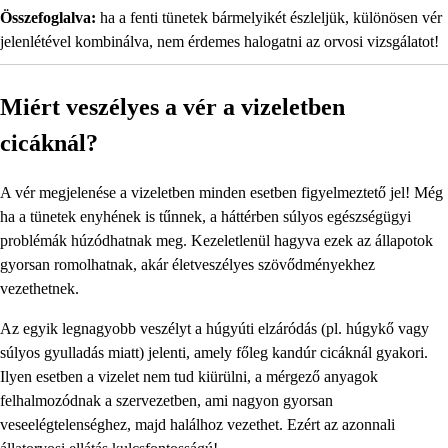
Összefoglalva:
ha a fenti tünetek bármelyikét észleljük, különösen vér
jelenlétével kombinálva, nem érdemes halogatni az orvosi vizsgálatot!
Miért veszélyes a vér a vizeletben
cicáknál?
A vér megjelenése a vizeletben minden esetben figyelmeztető jel! Még
ha a tünetek enyhének is tűnnek, a háttérben súlyos egészségügyi
problémák húzódhatnak meg. Kezeletlenül hagyva ezek az állapotok
gyorsan romolhatnak, akár életveszélyes szövődményekhez
vezethetnek.
Az egyik legnagyobb veszélyt a húgyúti elzáródás (pl. húgykő vagy
súlyos gyulladás miatt) jelenti, amely főleg kandúr cicáknál gyakori.
Ilyen esetben a vizelet nem tud kiürülni, a mérgező anyagok
felhalmozódnak a szervezetben, ami nagyon gyorsan
veseelégtelenséghez, majd halálhoz vezethet. Ezért az azonnali