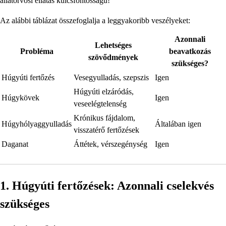
állatorvosi ellátás kulcsfontosságú!
Az alábbi táblázat összefoglalja a leggyakoribb veszélyeket:
Azonnali
Lehetséges
Probléma
beavatkozás
szövődmények
szükséges?
Húgyúti fertőzés
Vesegyulladás, szepszis
Igen
Húgyúti elzáródás,
Húgykövek
Igen
veseelégtelenség
Krónikus fájdalom,
Húgyhólyaggyulladás
Általában igen
visszatérő fertőzések
Daganat
Áttétek, vérszegénység
Igen
1. Húgyúti fertőzések: Azonnali cselekvés
szükséges