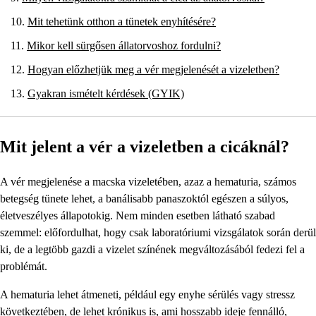
Mit tehetünk otthon a tünetek enyhítésére?
Mikor kell sürgősen állatorvoshoz fordulni?
Hogyan előzhetjük meg a vér megjelenését a vizeletben?
Gyakran ismételt kérdések (GYIK)
Mit jelent a vér a vizeletben a cicáknál?
A vér megjelenése a macska vizeletében, azaz a hematuria, számos
betegség tünete lehet, a banálisabb panaszoktól egészen a súlyos,
életveszélyes állapotokig. Nem minden esetben látható szabad
szemmel: előfordulhat, hogy csak laboratóriumi vizsgálatok során derül
ki, de a legtöbb gazdi a vizelet színének megváltozásából fedezi fel a
problémát.
A hematuria lehet átmeneti, például egy enyhe sérülés vagy stressz
következtében, de lehet krónikus is, ami hosszabb ideje fennálló,