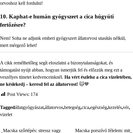
orvoshoz kell fordulni!
10. Kaphat-e humán gyógyszert a cica húgyúti
fertőzésre?
Nem! Soha ne adjunk emberi gyógyszert állatorvosi utasítás nélkül,
mert mérgező lehet!
A cikk remélhetőleg segít eloszlatni a bizonytalanságokat, és
támogatást nyújt abban, hogyan ismerjük fel és előzzük meg ezt a
veszélyes tünetet kedvenceinknél.
Ha vért észlelsz a cica vizeletében,
ne késlekedj – keresd fel az állatorvost!
🐱💙
Post Views:
174
Tagged
állatgyógyászat
,
állatorvos
,
betegség
,
cica
,
egészség
,
kezelés
,
vér
,
vizelet
Macska szőrtépés: stressz vagy
Macska porszívó félelem: mit
Bejegyzés