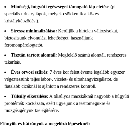
Minőségi, húgyúti egészséget támogató táp etetése
(pl.
speciális urinary tápok, melyek csökkentik a kő- és
kristályképződést).
Stressz minimalizálása:
Kerüljük a hirtelen változásokat,
biztosítsunk elvonulási lehetőséget, használjunk
feromonpárologtatót.
Tisztán tartott alomtál:
Megfelelő számú alomtál, rendszeres
takarítás.
Éves orvosi szűrés:
7 éves kor felett évente legalább egyszer
végeztessünk teljes labor-, vizelet- és ultrahangvizsgálatot, de
fiatalabb cicáknál is ajánlott a rendszeres kontroll.
Túlsúly elkerülése:
A túlsúlyos macskáknál nagyobb a húgyúti
problémák kockázata, ezért ügyeljünk a testtömegükre és
mozgásigényük kielégítésére.
Előnyök és hátrányok a megelőző lépéseknél: