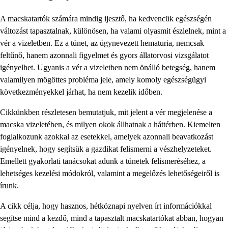
A macskatartók számára mindig ijesztő, ha kedvencük egészségén
változást tapasztalnak, különösen, ha valami olyasmit észlelnek, mint a
vér a vizeletben. Ez a tünet, az úgynevezett hematuria, nemcsak
feltűnő, hanem azonnali figyelmet és gyors állatorvosi vizsgálatot
igényelhet. Ugyanis a vér a vizeletben nem önálló betegség, hanem
valamilyen mögöttes probléma jele, amely komoly egészségügyi
következményekkel járhat, ha nem kezelik időben.
Cikkünkben részletesen bemutatjuk, mit jelent a vér megjelenése a
macska vizeletében, és milyen okok állhatnak a háttérben. Kiemelten
foglalkozunk azokkal az esetekkel, amelyek azonnali beavatkozást
igényelnek, hogy segítsük a gazdikat felismerni a vészhelyzeteket.
Emellett gyakorlati tanácsokat adunk a tünetek felismeréséhez, a
lehetséges kezelési módokról, valamint a megelőzés lehetőségeiről is
írunk.
A cikk célja, hogy hasznos, hétköznapi nyelven írt információkkal
segítse mind a kezdő, mind a tapasztalt macskatartókat abban, hogyan