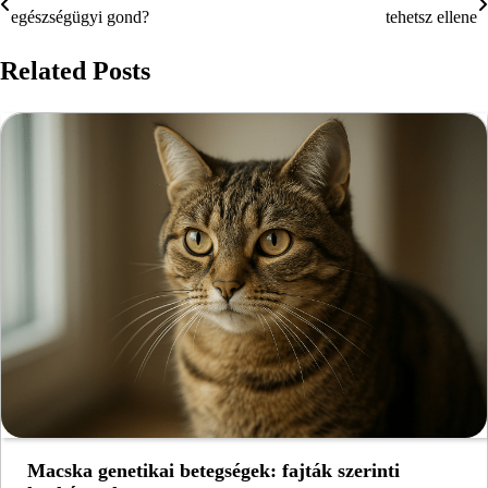
egészségügyi gond?
tehetsz ellene
navigáció
Related Posts
Macska genetikai betegségek: fajták szerinti