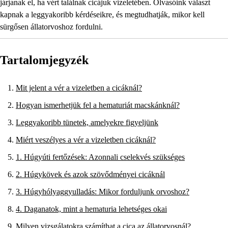
járjanak el, ha vért találnak cicájuk vizeletében. Olvasóink választ
kapnak a leggyakoribb kérdéseikre, és megtudhatják, mikor kell
sürgősen állatorvoshoz fordulni.
Tartalomjegyzék
Mit jelent a vér a vizeletben a cicáknál?
Hogyan ismerhetjük fel a hematuriát macskánknál?
Leggyakoribb tünetek, amelyekre figyeljünk
Miért veszélyes a vér a vizeletben cicáknál?
1. Húgyúti fertőzések: Azonnali cselekvés szükséges
2. Húgykövek és azok szövődményei cicáknál
3. Húgyhólyaggyulladás: Mikor forduljunk orvoshoz?
4. Daganatok, mint a hematuria lehetséges okai
Milyen vizsgálatokra számíthat a cica az állatorvosnál?