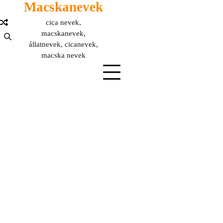
Macskanevek
Skip
to
cica nevek,
content
macskanevek,
állatnevek, cicanevek,
macska nevek