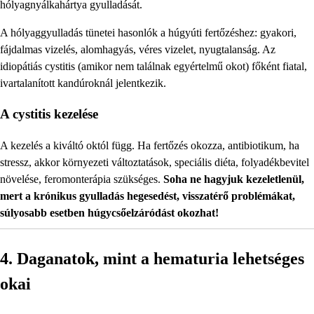
hólyagnyálkahártya gyulladását.
A hólyaggyulladás tünetei hasonlók a húgyúti fertőzéshez: gyakori,
fájdalmas vizelés, alomhagyás, véres vizelet, nyugtalanság. Az
idiopátiás cystitis (amikor nem találnak egyértelmű okot) főként fiatal,
ivartalanított kandúroknál jelentkezik.
A cystitis kezelése
A kezelés a kiváltó októl függ. Ha fertőzés okozza, antibiotikum, ha
stressz, akkor környezeti változtatások, speciális diéta, folyadékbevitel
növelése, feromonterápia szükséges.
Soha ne hagyjuk kezeletlenül,
mert a krónikus gyulladás hegesedést, visszatérő problémákat,
súlyosabb esetben húgycsőelzáródást okozhat!
4. Daganatok, mint a hematuria lehetséges
okai