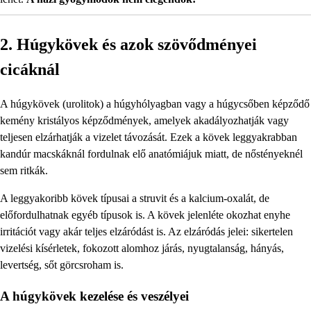
2. Húgykövek és azok szövődményei
cicáknál
A húgykövek (urolitok) a húgyhólyagban vagy a húgycsőben képződő
kemény kristályos képződmények, amelyek akadályozhatják vagy
teljesen elzárhatják a vizelet távozását. Ezek a kövek leggyakrabban
kandúr macskáknál fordulnak elő anatómiájuk miatt, de nőstényeknél
sem ritkák.
A leggyakoribb kövek típusai a struvit és a kalcium-oxalát, de
előfordulhatnak egyéb típusok is. A kövek jelenléte okozhat enyhe
irritációt vagy akár teljes elzáródást is. Az elzáródás jelei: sikertelen
vizelési kísérletek, fokozott alomhoz járás, nyugtalanság, hányás,
levertség, sőt görcsroham is.
A húgykövek kezelése és veszélyei