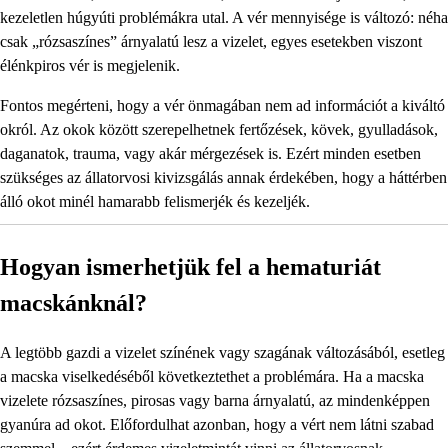
kezeletlen húgyúti problémákra utal. A vér mennyisége is változó: néha
csak „rózsaszínes” árnyalatú lesz a vizelet, egyes esetekben viszont
élénkpiros vér is megjelenik.
Fontos megérteni, hogy a vér önmagában nem ad információt a kiváltó
okról. Az okok között szerepelhetnek fertőzések, kövek, gyulladások,
daganatok, trauma, vagy akár mérgezések is. Ezért minden esetben
szükséges az állatorvosi kivizsgálás annak érdekében, hogy a háttérben
álló okot minél hamarabb felismerjék és kezeljék.
Hogyan ismerhetjük fel a hematuriát
macskánknál?
A legtöbb gazdi a vizelet színének vagy szagának változásából, esetleg
a macska viselkedéséből következtethet a problémára. Ha a macska
vizelete rózsaszínes, pirosas vagy barna árnyalatú, az mindenképpen
gyanúra ad okot. Előfordulhat azonban, hogy a vért nem látni szabad