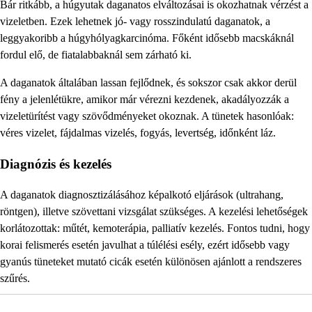
Bár ritkább, a húgyutak daganatos elváltozásai is okozhatnak vérzést a
vizeletben. Ezek lehetnek jó- vagy rosszindulatú daganatok, a
leggyakoribb a húgyhólyagkarcinóma. Főként idősebb macskáknál
fordul elő, de fiatalabbaknál sem zárható ki.
A daganatok általában lassan fejlődnek, és sokszor csak akkor derül
fény a jelenlétükre, amikor már vérezni kezdenek, akadályozzák a
vizeletürítést vagy szövődményeket okoznak. A tünetek hasonlóak:
véres vizelet, fájdalmas vizelés, fogyás, levertség, időnként láz.
Diagnózis és kezelés
A daganatok diagnosztizálásához képalkotó eljárások (ultrahang,
röntgen), illetve szövettani vizsgálat szükséges. A kezelési lehetőségek
korlátozottak: műtét, kemoterápia, palliatív kezelés. Fontos tudni, hogy
korai felismerés esetén javulhat a túlélési esély, ezért idősebb vagy
gyanús tüneteket mutató cicák esetén különösen ajánlott a rendszeres
szűrés.