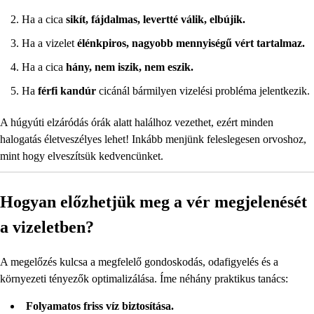
Ha a cica
sikít, fájdalmas, levertté válik, elbújik.
Ha a vizelet
élénkpiros, nagyobb mennyiségű vért tartalmaz.
Ha a cica
hány, nem iszik, nem eszik.
Ha
férfi kandúr
cicánál bármilyen vizelési probléma jelentkezik.
A húgyúti elzáródás órák alatt halálhoz vezethet, ezért minden
halogatás életveszélyes lehet! Inkább menjünk feleslegesen orvoshoz,
mint hogy elveszítsük kedvencünket.
Hogyan előzhetjük meg a vér megjelenését
a vizeletben?
A megelőzés kulcsa a megfelelő gondoskodás, odafigyelés és a
környezeti tényezők optimalizálása. Íme néhány praktikus tanács:
Folyamatos friss víz biztosítása.