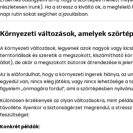
részletesen írunk). Ha a stressz a kiváltó ok, a megfelel
napi rutin sokat segíthet a javulásban.
Környezeti változások, amelyek szőrté
A környezeti változások, legyenek azok nagyok vagy kics
territoriálisak és szeretik a megszokott, kiszámítható kör
állat), de akár a megszokott bútorok átrendezése is jelen
Az is előfordulhat, hogy a környezeti ingerek hiánya, az u
egyedül van, nincs elég játéka, vagy nincs lehetősége a 
figyelem „önmagára fordul”, ami a szőrtépésben nyilván
Különösen érzékenyek az olyan változásokra, mint például
távolléte. Ilyenkor a biztonságérzet megrendül, a stressz
feszültséget.
Konkrét példák: