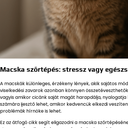
Macska szőrtépés: stressz vagy egész
A macskák különleges, érzékeny lények, akik sajátos módo
viselkedési zavarok azonban könnyen összetéveszthetők
vagyis amikor cicánk saját magát harapdálja, nyalogatja k
számára ijesztő lehet, amikor kedvencük elkezdi veszíte
problémák hírnöke is lehet.
Ez az átfogó cikk segít eligazodni a macska szőrtépésének