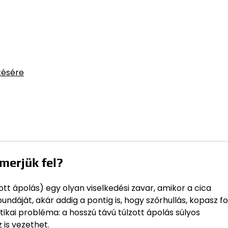
tésére
merjük fel?
ott ápolás) egy olyan viselkedési zavar, amikor a cica
ndáját, akár addig a pontig is, hogy szőrhullás, kopasz fo
ikai probléma: a hosszú távú túlzott ápolás súlyos
 is vezethet.