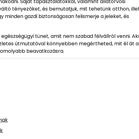
kodni. Saját tapasztalatokkal, valamint állatorvosi
ltó tényezőket, és bemutatjuk, mit tehetünk otthon, ille
y minden gazdi biztonságosan felismerje a jeleket, és
s egészségügyi tünet, amit nem szabad félvállról venni. Ak
szletes útmutatóval könnyebben megértheted, mit él át a
 komolyabb beavatkozásra.
nak
ek