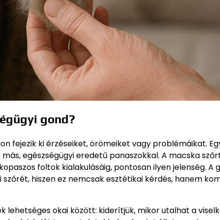
ségügyi gond?
n fejezik ki érzéseiket, örömeiket vagy problémáikat. Eg
 más, egészségügyi eredetű panaszokkal. A macska szőr
opaszos foltok kialakulásáig, pontosan ilyen jelenség. A 
ni szőrét, hiszen ez nemcsak esztétikai kérdés, hanem k
 lehetséges okai között: kiderítjük, mikor utalhat a visel