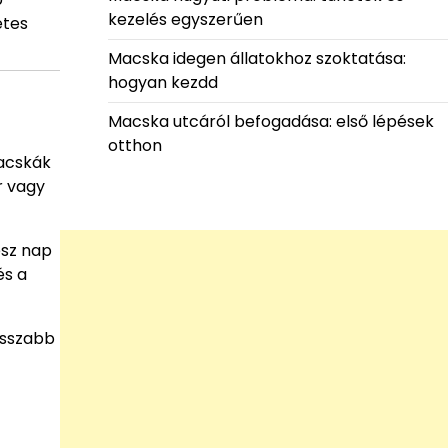
kezelés egyszerűen
etes
Macska idegen állatokhoz szoktatása:
hogyan kezdd
Macska utcáról befogadása: első lépések
otthon
macskák
r vagy
ész nap
és a
osszabb