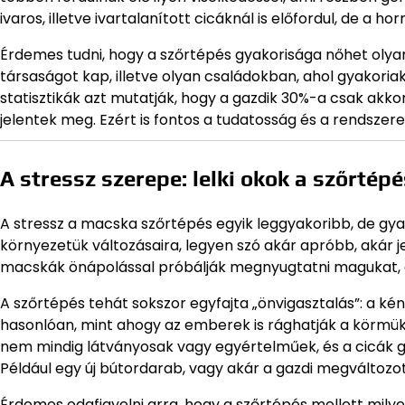
ivaros, illetve ivartalanított cicáknál is előfordul, de a 
Érdemes tudni, hogy a szőrtépés gyakorisága nőhet olyan 
társaságot kap, illetve olyan családokban, ahol gyakoriak
statisztikák azt mutatják, hogy a gazdik 30%-a csak akkor
jelentek meg. Ezért is fontos a tudatosság és a rendszer
A stressz szerepe: lelki okok a szőrtép
A stressz a macska szőrtépés egyik leggyakoribb, de gyak
környezetük változásaira, legyen szó akár apróbb, akár j
macskák önápolással próbálják megnyugtatni magukat, a
A szőrtépés tehát sokszor egyfajta „önvigasztalás”: a ké
hasonlóan, mint ahogy az emberek is rághatják a körmüke
nem mindig látványosak vagy egyértelműek, és a cicák g
Például egy új bútordarab, vagy akár a gazdi megváltozott 
Érdemes odafigyelni arra, hogy a szőrtépés mellett mil