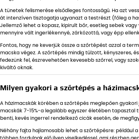
A tünetek felismerése elsődleges fontosságú. Ha azt ve
át intenzíven tisztogatja ugyanazt a testrészt (főleg a 
Jellemző lehet a kopasz, kipirult bőr, esetleg sebek va
mennyire vált ingerlékennyé, zárkózottá, vagy épp ellenk
Fontos, hogy ne keverjük össze a szőrtépést azzal a term
macska végez. A szőrtépés mindig túlzott, kényszeres, é
fedezünk fel, észrevehetően kevesebb szőrrel, vagy szoka
kiváltó oknak.
Milyen gyakori a szőrtépés a házimacs
A házimacskák körében a szőrtépés meglepően gyakori je
macskák 7-15%-a legalább egyszer életében tapasztal túl
benti, kevés ingerrel rendelkező cicák esetén, de megfig
Néhány fajta hajlamosabb lehet a szőrtépésre: például 
többen fordulnak elő ilyen viselkedéssel, ami részben g