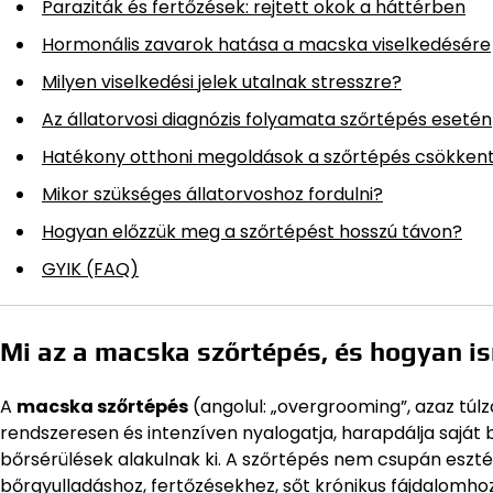
Paraziták és fertőzések: rejtett okok a háttérben
Hormonális zavarok hatása a macska viselkedésére
Milyen viselkedési jelek utalnak stresszre?
Az állatorvosi diagnózis folyamata szőrtépés esetén
Hatékony otthoni megoldások a szőrtépés csökken
Mikor szükséges állatorvoshoz fordulni?
Hogyan előzzük meg a szőrtépést hosszú távon?
GYIK (FAQ)
Mi az a macska szőrtépés, és hogyan is
A
macska szőrtépés
(angolul: „overgrooming”, azaz túlz
rendszeresen és intenzíven nyalogatja, harapdálja saját bu
bőrsérülések alakulnak ki. A szőrtépés nem csupán esztét
bőrgyulladáshoz, fertőzésekhez, sőt krónikus fájdalomhoz