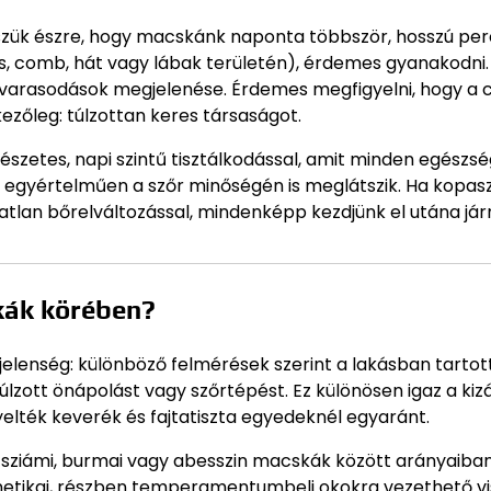
sszük észre, hogy macskánk naponta többször, hosszú pe
has, comb, hát vagy lábak területén), érdemes gyanakodni.
gy varasodások megjelenése. Érdemes megfigyelni, hogy a 
ezőleg: túlzottan keres társaságot.
észetes, napi szintű tisztálkodással, amit minden egészs
s egyértelműen a szőr minőségén is meglátszik. Ha kopasz
tlan bőrelváltozással, mindenképp kezdjünk el utána járn
kák körében?
lenség: különböző felmérések szerint a lakásban tartot
zott önápolást vagy szőrtépést. Ez különösen igaz a kiz
yelték keverék és fajtatiszta egyedeknél egyaránt.
a sziámi, burmai vagy abesszin macskák között arányaiba
enetikai, részben temperamentumbeli okokra vezethető vi