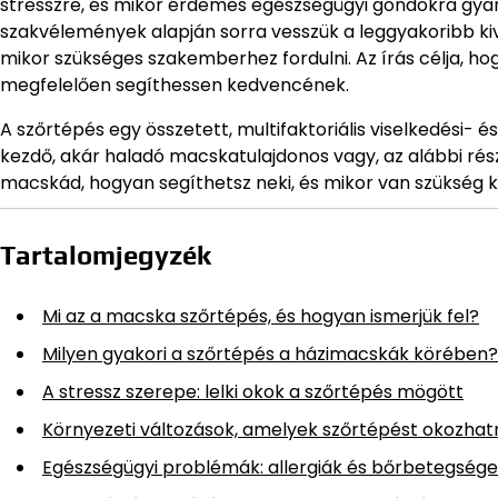
stresszre, és mikor érdemes egészségügyi gondokra gyana
szakvélemények alapján sorra vesszük a leggyakoribb kivá
mikor szükséges szakemberhez fordulni. Az írás célja, hog
megfelelően segíthessen kedvencének.
A szőrtépés egy összetett, multifaktoriális viselkedési- é
kezdő, akár haladó macskatulajdonos vagy, az alábbi ré
macskád, hogyan segíthetsz neki, és mikor van szükség
Tartalomjegyzék
Mi az a macska szőrtépés, és hogyan ismerjük fel?
Milyen gyakori a szőrtépés a házimacskák körében?
A stressz szerepe: lelki okok a szőrtépés mögött
Környezeti változások, amelyek szőrtépést okozhat
Egészségügyi problémák: allergiák és bőrbetegség