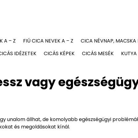
K A – Z
FIÚ CICA NEVEK A – Z
CICA NÉVNAP, MACSKA
CICÁS IDÉZETEK
CICÁS KÉPEK
CICÁS MESÉK
KUTYA 
essz vagy egészségügy
gy unalom állhat, de komolyabb egészségügyi problémák
 okokat és megoldásokat kínál.