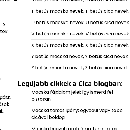
T betűs macska nevek, T betűs cica nevek
U betűs macska nevek, U betűs cica nevek
. A
ltok
V betűs macska nevek, V betűs cica nevek
X betűs macska nevek, X betűs cica nevek
Y betűs macska nevek, Y betűs cica nevek
Z betűs macska nevek, Z betűs cica nevek
a
Legújabb cikkek a Cica blogban:
.
Macska fájdalom jelei: így ismerd fel
gást,
biztosan
ások
Macska társas igény: egyedül vagy több
k.
cicával boldog
Macska húgyúti probléma: tünetek és
b