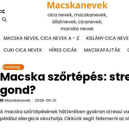
Macskanevek
Skip
to
cica nevek, macskanevek,
content
állatnevek, cicanevek,
macska nevek
MACSKA NEVEK, CICA NEVEK A – Z
KISLÁNY CICA NEVE
CUKI CICA NEVEK
HÍRES CICÁK
MACSKAFAJTÁK
Cica blog
Macska szőrtépés: str
gond?
Macskanevek
2026-05-21
A macska szőrtépésének hátterében gyakran stressz va
például allergia is okozhatja. Cikkünk segít felismerni az