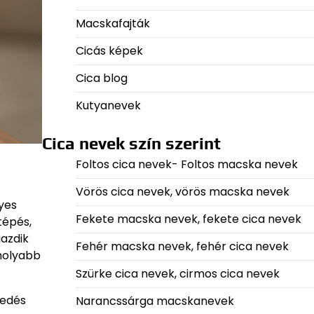
Macskafajták
Cicás képek
Cica blog
Kutyanevek
Cica nevek szín szerint
Foltos cica nevek- Foltos macska nevek
Vörös cica nevek, vörös macska nevek
yes
Fekete macska nevek, fekete cica nevek
tépés,
gazdik
Fehér macska nevek, fehér cica nevek
omolyabb
Szürke cica nevek, cirmos cica nevek
kedés
Narancssárga macskanevek