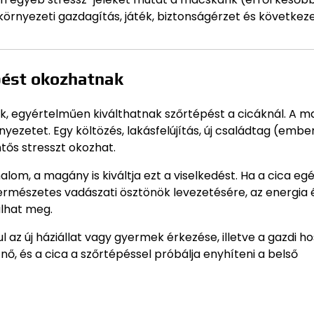
ő környezeti gazdagítás, játék, biztonságérzet és következ
pést okozhatnak
ik, egyértelműen kiválthatnak szőrtépést a cicáknál. A 
nyezetet. Egy költözés, lakásfelújítás, új családtag (embe
tős stresszt okozhat.
nalom, a magány is kiváltja ezt a viselkedést. Ha a cica eg
természetes vadászati ösztönök levezetésére, az energia 
ulhat meg.
 az új háziállat vagy gyermek érkezése, illetve a gazdi h
 nő, és a cica a szőrtépéssel próbálja enyhíteni a belső