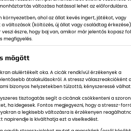
hormonháztartás változása hatással lehet az előfordulásra.
környezetben, ahol az állat kevés ingert, játékot, vagy
 a változások (költözés, új állat vagy családtag érkezése)
 veszi észre, hogy baj van, amikor már jelentős kopasz fo
es megfigyelés.
és mögött
ran alulértékelt oka. A cicák rendkívül érzékenyek a
elentősebb átalakulásokról. A stressz válaszreakcióként 
mi bizonyos helyzetekben túlzottá, kényszeressé válhat
nyszeres tisztogatás segít a cicának csökkenteni a szoron
t, ha idegesek. Fontos megjegyezni, hogy a stressz-forr
yakran a legkisebb változásra is érzékenyen reagálhatna
napirendje is kiválthatja ezt a viselkedést.
yen egyéb stressz-jeleket mutat a macskánk (erről későb