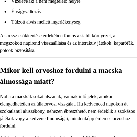
Vizelet/kaki a nem megfelelő helyre
Étvágyváltozás
Túlzott alvás mellett ingerlékenység
A stressz csökkentése érdekében fontos a stabil környezet, a
megszokott napirend visszaállítása és az interaktív játékok, kaparófák,
polcok biztosítása.
Mikor kell orvoshoz fordulni a macska
álmossága miatt?
Noha a macskák sokat alszanak, vannak intő jelek, amikor
elengedhetetlen az állatorvosi vizsgálat. Ha kedvenced napokon át
szokatlanul aluszékony, nehezen ébreszthető, nem érdeklik a szokásos
játékok vagy a kedvenc finomságai, mindenképp érdemes orvoshoz
fordulni.