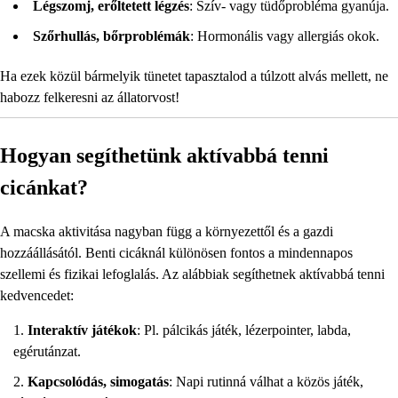
Légszomj, erőltetett légzés
: Szív- vagy tüdőprobléma gyanúja.
Szőrhullás, bőrproblémák
: Hormonális vagy allergiás okok.
Ha ezek közül bármelyik tünetet tapasztalod a túlzott alvás mellett, ne
habozz felkeresni az állatorvost!
Hogyan segíthetünk aktívabbá tenni
cicánkat?
A macska aktivitása nagyban függ a környezettől és a gazdi
hozzáállásától. Benti cicáknál különösen fontos a mindennapos
szellemi és fizikai lefoglalás. Az alábbiak segíthetnek aktívabbá tenni
kedvencedet:
Interaktív játékok
: Pl. pálcikás játék, lézerpointer, labda,
egérutánzat.
Kapcsolódás, simogatás
: Napi rutinná válhat a közös játék,