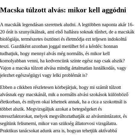
Macska túlzott alvás: mikor kell aggódni
A macskák legendásan szeretnek aludni. A legtöbben naponta akár 16-
20 órát is szunyókálnak, ami első hallásra soknak tűnhet, de a macskák
biológiája, természetes ösztönei és életmódja ezt teljesen indokolttá
teszi. Gazdiként azonban joggal merülhet fel a kérdés: honnan
tudhatjuk, hogy mennyi alvás még normális, és mikor kell
komolyabban venni, ha kedvencünk szinte egész nap csak alszik?
Vajon a macska túlzott alvása mindig ártalmatlan lustálkodás, vagy
jelezhet egészségügyi vagy lelki problémát is?
Ebben a cikkben részletesen körbejárjuk, hogy mi számít túlzott
alvásnak egy macskánál, mik a normális alvási szokások különböző
életkorban, és milyen okai lehetnek annak, ha a cica a szokottnál is
többet alszik. Megvizsgáljuk azokat a betegségeket és
stresszfaktorokat, melyek megváltoztathatják az alvásmintázatot, és
segítünk felismerni, mikor van szükség állatorvosi vizsgálatra.
Praktikus tanácsokat adunk arra is, hogyan tehetjük aktívabbá