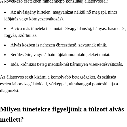
A következő esetekben mindenképp konzultálj állatorvossal:
Az alvásigény hirtelen, magyarázat nélkül nő meg (pl. nincs
időjárás vagy környezetváltozás).
A cica más tüneteket is mutat: étvágytalanság, hányás, hasmenés,
fogyás, szőrhullás.
Alvás közben is nehezen ébreszthető, zavartnak tűnik.
Sérülés érte, vagy látható fájdalomra utaló jeleket mutat.
Idős, krónikus beteg macskáknál bármilyen viselkedésváltozás.
Az állatorvos segít kizárni a komolyabb betegségeket, és szükség
esetén laborvizsgálatokkal, vérképpel, ultrahanggal pontosíthatja a
diagnózist.
Milyen tünetekre figyeljünk a túlzott alvás
mellett?