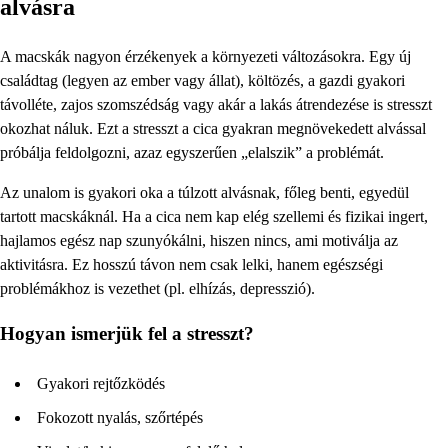
alvásra
A macskák nagyon érzékenyek a környezeti változásokra. Egy új
családtag (legyen az ember vagy állat), költözés, a gazdi gyakori
távolléte, zajos szomszédság vagy akár a lakás átrendezése is stresszt
okozhat náluk. Ezt a stresszt a cica gyakran megnövekedett alvással
próbálja feldolgozni, azaz egyszerűen „elalszik” a problémát.
Az unalom is gyakori oka a túlzott alvásnak, főleg benti, egyedül
tartott macskáknál. Ha a cica nem kap elég szellemi és fizikai ingert,
hajlamos egész nap szunyókálni, hiszen nincs, ami motiválja az
aktivitásra. Ez hosszú távon nem csak lelki, hanem egészségi
problémákhoz is vezethet (pl. elhízás, depresszió).
Hogyan ismerjük fel a stresszt?
Gyakori rejtőzködés
Fokozott nyalás, szőrtépés