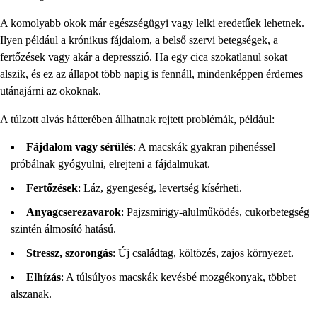
A komolyabb okok már egészségügyi vagy lelki eredetűek lehetnek.
Ilyen például a krónikus fájdalom, a belső szervi betegségek, a
fertőzések vagy akár a depresszió. Ha egy cica szokatlanul sokat
alszik, és ez az állapot több napig is fennáll, mindenképpen érdemes
utánajárni az okoknak.
A túlzott alvás hátterében állhatnak rejtett problémák, például:
Fájdalom vagy sérülés
: A macskák gyakran pihenéssel
próbálnak gyógyulni, elrejteni a fájdalmukat.
Fertőzések
: Láz, gyengeség, levertség kísérheti.
Anyagcserezavarok
: Pajzsmirigy-alulműködés, cukorbetegség
szintén álmosító hatású.
Stressz, szorongás
: Új családtag, költözés, zajos környezet.
Elhízás
: A túlsúlyos macskák kevésbé mozgékonyak, többet
alszanak.