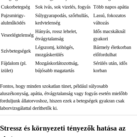
Cukorbetegség
Sok ivás, sok vizelés, fogyás
Több napos apátia
Pajzsmirigy-
Súlygyarapodás, szőrhullás,
Lassú, fokozatos
alulműködés
kedvtelenség
változás
Hányás, rossz lehelet,
Idős macskáknál
Veseelégtelenség
étvágytalanság
gyakori
Légszomj, köhögés,
Bármely életkorban
Szívbetegségek
mozgáskerülés
előfordulhat
Fájdalom (pl.
Mozgáskorlátozottság,
Sérülés után, idős
izület)
bújósabb magatartás
korban
Fontos, hogy minden szokatlan tünet, például súlyosabb
aluszékonyság, apátia, étvágytalanság vagy fogyás esetén mielőbb
forduljunk állatorvoshoz, hiszen ezek a betegségek gyakran csak
laborvizsgálattal deríthetők ki.
Stressz és környezeti tényezők hatása az