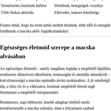
Természetes ösztönök kiélése
Sérülések, betegségek veszélye
Több fizikai aktivitás
Eltévedés, baleset lehetősége
Fontos tehát, hogy ha benti tartás mellett döntünk, több időt és energiát
fordítsunk a macska aktív foglalkoztatására!
Egészséges életmód szerepe a macska
alvásában
Az egészséges életmód – amely magában foglalja a megfelelő táplálást,
rendszeres állatorvosi ellenőrzést, testmozgást és mentális stimulációt –
kulcsfontosságú a macska optimális alvási szokásaihoz. A jó minőségű
táp, a friss víz és a változatos, korának megfelelő étrend segít
fenntartani a megfelelő energiaszintet.
Rendszeres, napi többszöri, kisebb adagban történő etetés
természetesebb a macska számára, mint a folyamatos szabad