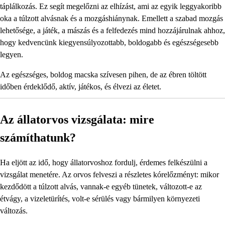
táplálkozás. Ez segít megelőzni az elhízást, ami az egyik leggyakoribb
oka a túlzott alvásnak és a mozgáshiánynak. Emellett a szabad mozgás
lehetősége, a játék, a mászás és a felfedezés mind hozzájárulnak ahhoz,
hogy kedvencünk kiegyensúlyozottabb, boldogabb és egészségesebb
legyen.
Az egészséges, boldog macska szívesen pihen, de az ébren töltött
időben érdeklődő, aktív, játékos, és élvezi az életet.
Az állatorvos vizsgálata: mire
számíthatunk?
Ha eljött az idő, hogy állatorvoshoz fordulj, érdemes felkészülni a
vizsgálat menetére. Az orvos felveszi a részletes kórelőzményt: mikor
kezdődött a túlzott alvás, vannak-e egyéb tünetek, változott-e az
étvágy, a vizeletürítés, volt-e sérülés vagy bármilyen környezeti
változás.