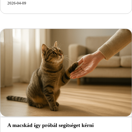
2026-04-09
A macskád így próbál segítséget kérni