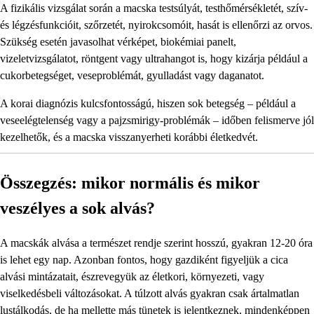
A fizikális vizsgálat során a macska testsúlyát, testhőmérsékletét, szív-
és légzésfunkcióit, szőrzetét, nyirokcsomóit, hasát is ellenőrzi az orvos.
Szükség esetén javasolhat vérképet, biokémiai panelt,
vizeletvizsgálatot, röntgent vagy ultrahangot is, hogy kizárja például a
cukorbetegséget, veseproblémát, gyulladást vagy daganatot.
A korai diagnózis kulcsfontosságú, hiszen sok betegség – például a
veseelégtelenség vagy a pajzsmirigy-problémák – időben felismerve jól
kezelhetők, és a macska visszanyerheti korábbi életkedvét.
Összegzés: mikor normális és mikor
veszélyes a sok alvás?
A macskák alvása a természet rendje szerint hosszú, gyakran 12-20 óra
is lehet egy nap. Azonban fontos, hogy gazdiként figyeljük a cica
alvási mintázatait, észrevegyük az életkori, környezeti, vagy
viselkedésbeli változásokat. A túlzott alvás gyakran csak ártalmatlan
lustálkodás, de ha mellette más tünetek is jelentkeznek, mindenképpen