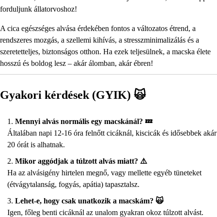
forduljunk állatorvoshoz!
A cica egészséges alvása érdekében fontos a változatos étrend, a
rendszeres mozgás, a szellemi kihívás, a stresszminimalizálás és a
szeretetteljes, biztonságos otthon. Ha ezek teljesülnek, a macska élete
hosszú és boldog lesz – akár álomban, akár ébren!
Gyakori kérdések (GYIK) 🙀
Mennyi alvás normális egy macskánál? 💤
Általában napi 12-16 óra felnőtt cicáknál, kiscicák és idősebbek akár
20 órát is alhatnak.
Mikor aggódjak a túlzott alvás miatt? ⚠️
Ha az alvásigény hirtelen megnő, vagy mellette egyéb tüneteket
(étvágytalanság, fogyás, apátia) tapasztalsz.
Lehet-e, hogy csak unatkozik a macskám? 🙀
Igen, főleg benti cicáknál az unalom gyakran okoz túlzott alvást.