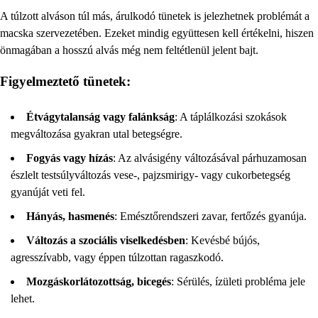
A túlzott alváson túl más, árulkodó tünetek is jelezhetnek problémát a
macska szervezetében. Ezeket mindig együttesen kell értékelni, hiszen
önmagában a hosszú alvás még nem feltétlenül jelent bajt.
Figyelmeztető tünetek:
Étvágytalanság vagy falánkság
: A táplálkozási szokások
megváltozása gyakran utal betegségre.
Fogyás vagy hízás
: Az alvásigény változásával párhuzamosan
észlelt testsúlyváltozás vese-, pajzsmirigy- vagy cukorbetegség
gyanúját veti fel.
Hányás, hasmenés
: Emésztőrendszeri zavar, fertőzés gyanúja.
Változás a szociális viselkedésben
: Kevésbé bújós,
agresszívabb, vagy éppen túlzottan ragaszkodó.
Mozgáskorlátozottság, bicegés
: Sérülés, ízületi probléma jele
lehet.