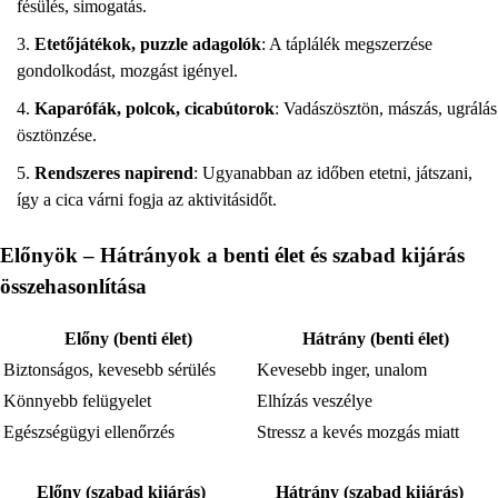
fésülés, simogatás.
Etetőjátékok, puzzle adagolók
: A táplálék megszerzése
gondolkodást, mozgást igényel.
Kaparófák, polcok, cicabútorok
: Vadászösztön, mászás, ugrálás
ösztönzése.
Rendszeres napirend
: Ugyanabban az időben etetni, játszani,
így a cica várni fogja az aktivitásidőt.
Előnyök – Hátrányok a benti élet és szabad kijárás
összehasonlítása
Előny (benti élet)
Hátrány (benti élet)
Biztonságos, kevesebb sérülés
Kevesebb inger, unalom
Könnyebb felügyelet
Elhízás veszélye
Egészségügyi ellenőrzés
Stressz a kevés mozgás miatt
Előny (szabad kijárás)
Hátrány (szabad kijárás)