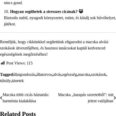
nincs gond.
Hogyan segíthetek a stresszes cicának? 😺
Biztosíts stabil, nyugodt környezetet, rutint, és kínálj sok búvóhelyet,
játékot.
Reméljük, hogy cikkünkkel segítettünk eligazodni a macska alvási
szokások útvesztőjében, és hasznos tanácsokat kaptál kedvenced
egészségének megőrzéséhez!
Post Views:
115
Tagged
állatgondozás
,
állatorvos
,
alvás
,
egészség
,
macska
,
szokások
,
túlsúly
,
tünetek
Macska több cicás háztartás:
Macska „harapás szeretetből”: mit
Bejegyzés
harmónia kialakítása
jelent valójában
navigáció
Related Posts