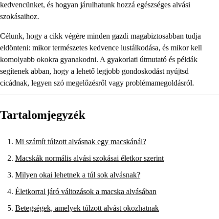
kedvencünket, és hogyan járulhatunk hozzá egészséges alvási
szokásaihoz.
Célunk, hogy a cikk végére minden gazdi magabiztosabban tudja
eldönteni: mikor természetes kedvence lustálkodása, és mikor kell
komolyabb okokra gyanakodni. A gyakorlati útmutató és példák
segítenek abban, hogy a lehető legjobb gondoskodást nyújtsd
cicádnak, legyen szó megelőzésről vagy problémamegoldásról.
Tartalomjegyzék
Mi számít túlzott alvásnak egy macskánál?
Macskák normális alvási szokásai életkor szerint
Milyen okai lehetnek a túl sok alvásnak?
Életkorral járó változások a macska alvásában
Betegségek, amelyek túlzott alvást okozhatnak