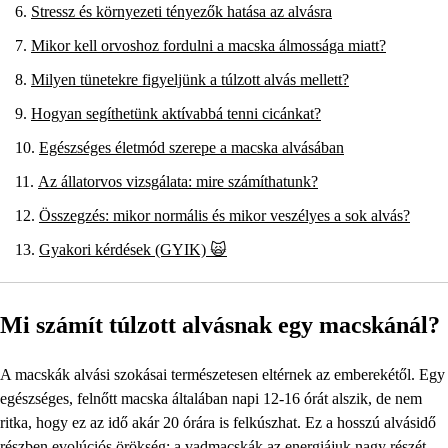
Stressz és környezeti tényezők hatása az alvásra
Mikor kell orvoshoz fordulni a macska álmossága miatt?
Milyen tünetekre figyeljünk a túlzott alvás mellett?
Hogyan segíthetünk aktívabbá tenni cicánkat?
Egészséges életmód szerepe a macska alvásában
Az állatorvos vizsgálata: mire számíthatunk?
Összegzés: mikor normális és mikor veszélyes a sok alvás?
Gyakori kérdések (GYIK) 🙀
Mi számít túlzott alvásnak egy macskánál?
A macskák alvási szokásai természetesen eltérnek az emberekétől. Egy
egészséges, felnőtt macska általában napi 12-16 órát alszik, de nem
ritka, hogy ez az idő akár 20 órára is felkúszhat. Ez a hosszú alvásidő
részben evolúciós örökség: a vadmacskák az energiájuk nagy részét