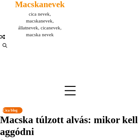
Macskanevek
Skip
to
cica nevek,
content
macskanevek,
állatnevek, cicanevek,
macska nevek
Cica blog
Macska túlzott alvás: mikor kell
aggódni