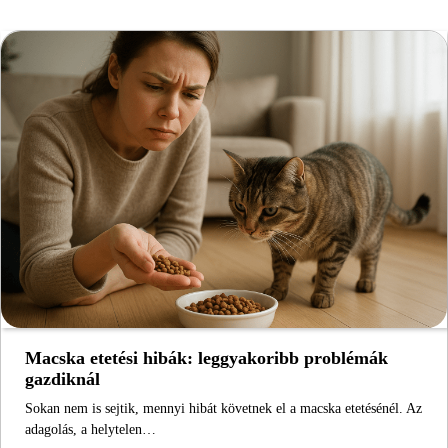
Macska etetési hibák: leggyakoribb problémák
gazdiknál
Sokan nem is sejtik, mennyi hibát követnek el a macska etetésénél. Az
adagolás, a helytelen…