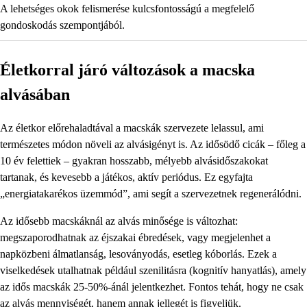
A lehetséges okok felismerése kulcsfontosságú a megfelelő
gondoskodás szempontjából.
Életkorral járó változások a macska
alvásában
Az életkor előrehaladtával a macskák szervezete lelassul, ami
természetes módon növeli az alvásigényt is. Az idősödő cicák – főleg a
10 év felettiek – gyakran hosszabb, mélyebb alvásidőszakokat
tartanak, és kevesebb a játékos, aktív periódus. Ez egyfajta
„energiatakarékos üzemmód”, ami segít a szervezetnek regenerálódni.
Az idősebb macskáknál az alvás minősége is változhat:
megszaporodhatnak az éjszakai ébredések, vagy megjelenhet a
napközbeni álmatlanság, lesoványodás, esetleg kóborlás. Ezek a
viselkedések utalhatnak például szenilitásra (kognitív hanyatlás), amely
az idős macskák 25-50%-ánál jelentkezhet. Fontos tehát, hogy ne csak
az alvás mennyiségét, hanem annak jellegét is figyeljük.