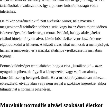
tartalékolták a vadászathoz, így a pihenés kulcsfontosságú volt a
túléléshez.
De mikor beszélhetünk túlzott alvásról? Akkor, ha a macska a
megszokottnál feltűnően többet alszik, vagy ha az ébren töltött időben
is levertséget, érdektelenséget mutat. Például, ha egy aktív, játékos
cicából hirtelen folyton alvó, közömbös házikedvenc lesz, érdemes
elgondolkodni a hátterén. A túlzott alvás tehát nem csak a mennyiséget,
hanem a minőséget, és a macska általános viselkedését is magában
foglalja.
Fontos különbséget tenni aközött, hogy a cica „lustálkodik” – azaz
nyugodtan pihen, de figyeli a környezetét, vagy valóban álmos,
kimerült, esetleg betegnek tűnik. Ha a macska folyamatosan nehezen
ébreszthető, étvágytalan vagy nem reagál a szokásos ingerekre, akkor
túlmutathat a normális pihenésen.
Macskák normális alvási szokásai életkor