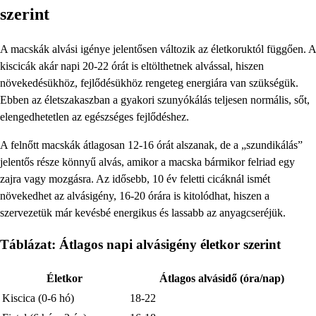
szerint
A macskák alvási igénye jelentősen változik az életkoruktól függően. A
kiscicák akár napi 20-22 órát is eltölthetnek alvással, hiszen
növekedésükhöz, fejlődésükhöz rengeteg energiára van szükségük.
Ebben az életszakaszban a gyakori szunyókálás teljesen normális, sőt,
elengedhetetlen az egészséges fejlődéshez.
A felnőtt macskák átlagosan 12-16 órát alszanak, de a „szundikálás”
jelentős része könnyű alvás, amikor a macska bármikor felriad egy
zajra vagy mozgásra. Az idősebb, 10 év feletti cicáknál ismét
növekedhet az alvásigény, 16-20 órára is kitolódhat, hiszen a
szervezetük már kevésbé energikus és lassabb az anyagcseréjük.
Táblázat: Átlagos napi alvásigény életkor szerint
Életkor
Átlagos alvásidő (óra/nap)
Kiscica (0-6 hó)
18-22