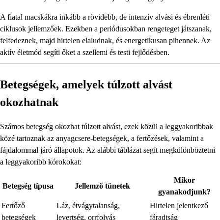
A fiatal macskákra inkább a rövidebb, de intenzív alvási és ébrenléti
ciklusok jellemzőek. Ezekben a periódusokban rengeteget játszanak,
felfedeznek, majd hirtelen elaludnak, és energetikusan pihennek. Az
aktív életmód segíti őket a szellemi és testi fejlődésben.
Betegségek, amelyek túlzott alvást
okozhatnak
Számos betegség okozhat túlzott alvást, ezek közül a leggyakoribbak
közé tartoznak az anyagcsere-betegségek, a fertőzések, valamint a
fájdalommal járó állapotok. Az alábbi táblázat segít megkülönböztetni
a leggyakoribb kórokokat:
Mikor
Betegség típusa
Jellemző tünetek
gyanakodjunk?
Fertőző
Láz, étvágytalanság,
Hirtelen jelentkező
betegségek
levertség, orrfolyás
fáradtság