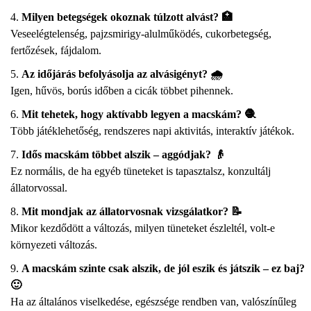
Milyen betegségek okoznak túlzott alvást? 🏥
Veseelégtelenség, pajzsmirigy-alulműködés, cukorbetegség,
fertőzések, fájdalom.
Az időjárás befolyásolja az alvásigényt? 🌧️
Igen, hűvös, borús időben a cicák többet pihennek.
Mit tehetek, hogy aktívabb legyen a macskám? 🧶
Több játéklehetőség, rendszeres napi aktivitás, interaktív játékok.
Idős macskám többet alszik – aggódjak? 👴
Ez normális, de ha egyéb tüneteket is tapasztalsz, konzultálj
állatorvossal.
Mit mondjak az állatorvosnak vizsgálatkor? 📝
Mikor kezdődött a változás, milyen tüneteket észleltél, volt-e
környezeti változás.
A macskám szinte csak alszik, de jól eszik és játszik – ez baj?
🙂
Ha az általános viselkedése, egészsége rendben van, valószínűleg