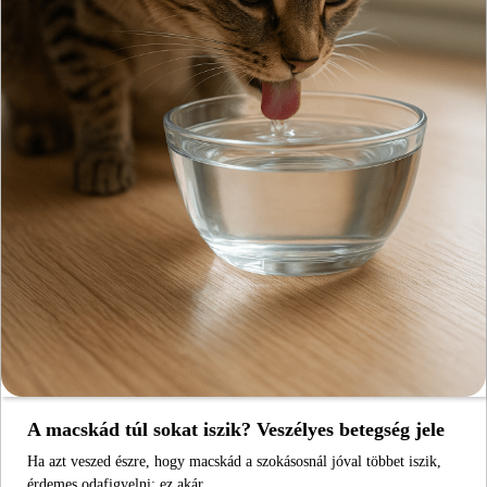
A macskád túl sokat iszik? Veszélyes betegség jele
Ha azt veszed észre, hogy macskád a szokásosnál jóval többet iszik,
érdemes odafigyelni: ez akár…