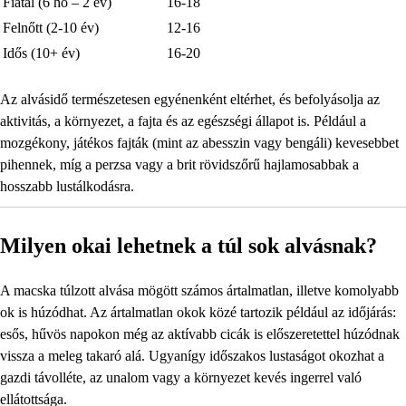
Fiatal (6 hó – 2 év)
16-18
Felnőtt (2-10 év)
12-16
Idős (10+ év)
16-20
Az alvásidő természetesen egyénenként eltérhet, és befolyásolja az
aktivitás, a környezet, a fajta és az egészségi állapot is. Például a
mozgékony, játékos fajták (mint az abesszin vagy bengáli) kevesebbet
pihennek, míg a perzsa vagy a brit rövidszőrű hajlamosabbak a
hosszabb lustálkodásra.
Milyen okai lehetnek a túl sok alvásnak?
A macska túlzott alvása mögött számos ártalmatlan, illetve komolyabb
ok is húzódhat. Az ártalmatlan okok közé tartozik például az időjárás:
esős, hűvös napokon még az aktívabb cicák is előszeretettel húzódnak
vissza a meleg takaró alá. Ugyanígy időszakos lustaságot okozhat a
gazdi távolléte, az unalom vagy a környezet kevés ingerrel való
ellátottsága.