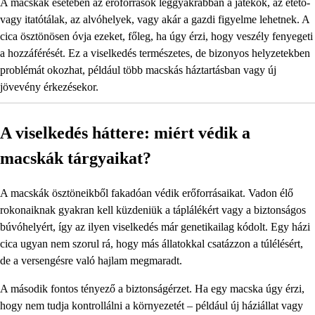
A macskák esetében az erőforrások leggyakrabban a játékok, az etető-
vagy itatótálak, az alvóhelyek, vagy akár a gazdi figyelme lehetnek. A
cica ösztönösen óvja ezeket, főleg, ha úgy érzi, hogy veszély fenyegeti
a hozzáférését. Ez a viselkedés természetes, de bizonyos helyzetekben
problémát okozhat, például több macskás háztartásban vagy új
jövevény érkezésekor.
A viselkedés háttere: miért védik a
macskák tárgyaikat?
A macskák ösztöneikből fakadóan védik erőforrásaikat. Vadon élő
rokonaiknak gyakran kell küzdeniük a táplálékért vagy a biztonságos
búvóhelyért, így az ilyen viselkedés már genetikailag kódolt. Egy házi
cica ugyan nem szorul rá, hogy más állatokkal csatázzon a túlélésért,
de a versengésre való hajlam megmaradt.
A második fontos tényező a biztonságérzet. Ha egy macska úgy érzi,
hogy nem tudja kontrollálni a környezetét – például új háziállat vagy