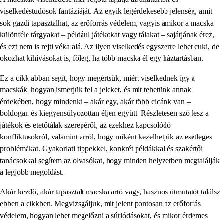
viselkedéstudósok fantáziáját. Az egyik legérdekesebb jelenség, amit
sok gazdi tapasztalhat, az erőforrás védelem, vagyis amikor a macska
különféle tárgyakat – például játékokat vagy tálakat – sajátjának érez,
és ezt nem is rejti véka alá. Az ilyen viselkedés egyszerre lehet cuki, de
okozhat kihívásokat is, főleg, ha több macska él egy háztartásban.
Ez a cikk abban segít, hogy megértsük, miért viselkednek így a
macskák, hogyan ismerjük fel a jeleket, és mit tehetünk annak
érdekében, hogy mindenki – akár egy, akár több cicánk van –
boldogan és kiegyensúlyozottan éljen együtt. Részletesen szó lesz a
játékok és etetőtálak szerepéről, az ezekhez kapcsolódó
konfliktusokról, valamint arról, hogy miként kezelhetjük az esetleges
problémákat. Gyakorlati tippekkel, konkrét példákkal és szakértői
tanácsokkal segítem az olvasókat, hogy minden helyzetben megtalálják
a legjobb megoldást.
Akár kezdő, akár tapasztalt macskatartó vagy, hasznos útmutatót találsz
ebben a cikkben. Megvizsgáljuk, mit jelent pontosan az erőforrás
védelem, hogyan lehet megelőzni a súrlódásokat, és mikor érdemes