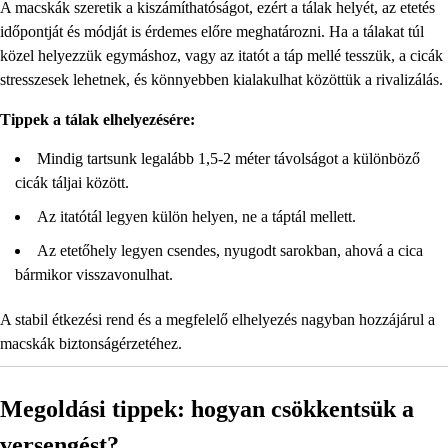
A macskák szeretik a kiszámíthatóságot, ezért a tálak helyét, az etetés
időpontját és módját is érdemes előre meghatározni. Ha a tálakat túl
közel helyezzük egymáshoz, vagy az itatót a táp mellé tesszük, a cicák
stresszesek lehetnek, és könnyebben kialakulhat közöttük a rivalizálás.
Tippek a tálak elhelyezésére:
Mindig tartsunk legalább 1,5-2 méter távolságot a különböző
cicák táljai között.
Az itatótál legyen külön helyen, ne a táptál mellett.
Az etetőhely legyen csendes, nyugodt sarokban, ahová a cica
bármikor visszavonulhat.
A stabil étkezési rend és a megfelelő elhelyezés nagyban hozzájárul a
macskák biztonságérzetéhez.
Megoldási tippek: hogyan csökkentsük a
versengést?