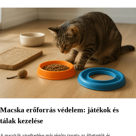
Macska erőforrás védelem: játékok és
tálak kezelése
A macskák viselkedése már régóta izgatja az állattartók és