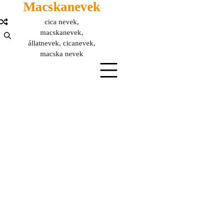
Macskanevek
Skip
to
cica nevek,
content
macskanevek,
állatnevek, cicanevek,
macska nevek