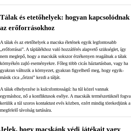
Tálak és etetőhelyek: hogyan kapcsolódnak
az erőforrásokhoz
A tálak és az etetőhelyek a macska életének egyik legfontosabb
„erőforrásai”. A táplálékhoz való hozzáférés alapvető szükséglet, így
nem meglepő, hogy a macskák sokszor érzékenyen reagálnak a tálak
környékén zajló eseményekre. Főleg több cicás háztartásban, vagy ha
gyakran változik a környezet, gyakran figyelhető meg, hogy egyik-
másik cica „őrizni” kezdi a tálját.
A tálak elhelyezése is kulcsfontosságú: ha túl közel vannak
egymáshoz, nő a konfliktusok esélye. A macskák természetüknél fogva
kerülik a túl szoros kontaktust evés közben, ezért mindig törekedjünk a
megfelelő távolság tartására.
Jelek, hogy macskánk védi játékait vagy