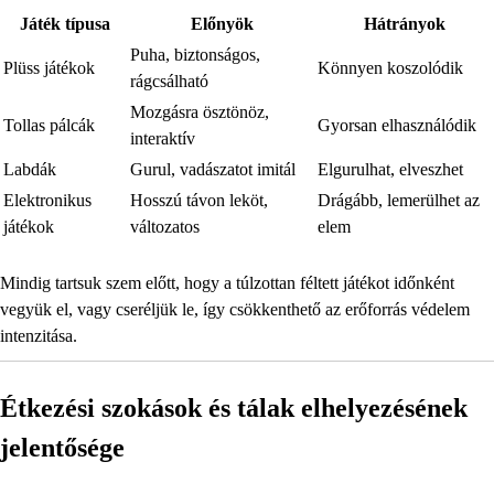
Játék típusa
Előnyök
Hátrányok
Puha, biztonságos,
Plüss játékok
Könnyen koszolódik
rágcsálható
Mozgásra ösztönöz,
Tollas pálcák
Gyorsan elhasználódik
interaktív
Labdák
Gurul, vadászatot imitál
Elgurulhat, elveszhet
Elektronikus
Hosszú távon leköt,
Drágább, lemerülhet az
játékok
változatos
elem
Mindig tartsuk szem előtt, hogy a túlzottan féltett játékot időnként
vegyük el, vagy cseréljük le, így csökkenthető az erőforrás védelem
intenzitása.
Étkezési szokások és tálak elhelyezésének
jelentősége