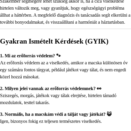
Szakember segítségére lehet szükség akkor is, ha a cica viselkedése
hirtelen változik meg, vagy gyanítjuk, hogy egészségügyi probléma
állhat a háttérben. A megfelelő diagnózis és tanácsadás segít elkerülni a
további bonyodalmakat, és visszaállítani a harmóniát a háztartásban.
Gyakran Ismételt Kérdések (GYIK)
1. Mi az erőforrás védelem? 🐾
Az erőforrás védelem az a viselkedés, amikor a macska különösen óv
egy számára fontos tárgyat, például játékot vagy tálat, és nem engedi
közel hozzá másokat.
2. Milyen jelei vannak az erőforrás védelemnek? 👀
Sziszegés, morgás, játékok vagy tálak elrejtése, hirtelen támadó
mozdulatok, testtel takarás.
3. Normális, ha a macskám védi a tálját vagy játékát? 😺
Igen, bizonyos fokig ez teljesen természetes viselkedés.