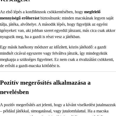
Az első lépés a konfliktusok csökkentésében, hogy
megfelelő
mennyiségű erőforrást
biztosítsunk: minden macskának legyen saját
tálja, játéka, alvóhelye. A második lépés, hogy figyeljük az egyéni
igényeket: van, aki jobban szeret egyedül játszani, más cica csak akkor
nyugszik meg, ha a gazdi is részt vesz a játékban.
Egy másik hatékony módszer az időzített, közös játékidő: a gazdi
mindkét cicával egyszerre vagy felváltva játszik, így mindegyikük
megkapja a szükséges figyelmet. Ez nem csak a rivalizálást csökkenti,
de erősíti a gazdi-macska kötődést is.
Pozitív megerősítés alkalmazása a
nevelésben
A pozitív megerősítés azt jelenti, hogy a kívánt viselkedést jutalmazzuk
– például játékkal, simogatással, vagy jutalomfalattal. Ha a macska