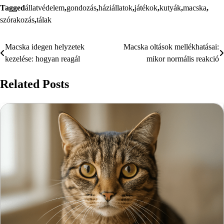
Tagged
állatvédelem
,
gondozás
,
háziállatok
,
játékok
,
kutyák
,
macska
,
szórakozás
,
tálak
Macska idegen helyzetek
Macska oltások mellékhatásai:
Bejegyzés
kezelése: hogyan reagál
mikor normális reakció
navigáció
Related Posts