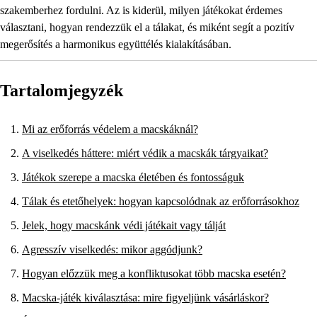
szakemberhez fordulni. Az is kiderül, milyen játékokat érdemes
választani, hogyan rendezzük el a tálakat, és miként segít a pozitív
megerősítés a harmonikus együttélés kialakításában.
Tartalomjegyzék
Mi az erőforrás védelem a macskáknál?
A viselkedés háttere: miért védik a macskák tárgyaikat?
Játékok szerepe a macska életében és fontosságuk
Tálak és etetőhelyek: hogyan kapcsolódnak az erőforrásokhoz
Jelek, hogy macskánk védi játékait vagy tálját
Agresszív viselkedés: mikor aggódjunk?
Hogyan előzzük meg a konfliktusokat több macska esetén?
Macska-játék kiválasztása: mire figyeljünk vásárláskor?