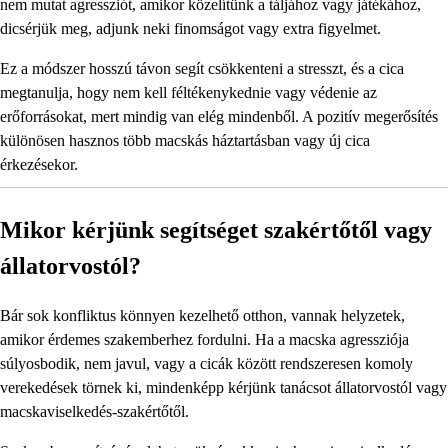
nem mutat agressziót, amikor közelítünk a táljához vagy játékához,
dicsérjük meg, adjunk neki finomságot vagy extra figyelmet.
Ez a módszer hosszú távon segít csökkenteni a stresszt, és a cica
megtanulja, hogy nem kell féltékenykednie vagy védenie az
erőforrásokat, mert mindig van elég mindenből. A pozitív megerősítés
különösen hasznos több macskás háztartásban vagy új cica
érkezésekor.
Mikor kérjünk segítséget szakértőtől vagy
állatorvostól?
Bár sok konfliktus könnyen kezelhető otthon, vannak helyzetek,
amikor érdemes szakemberhez fordulni. Ha a macska agressziója
súlyosbodik, nem javul, vagy a cicák között rendszeresen komoly
verekedések törnek ki, mindenképp kérjünk tanácsot állatorvostól vagy
macskaviselkedés-szakértőtől.