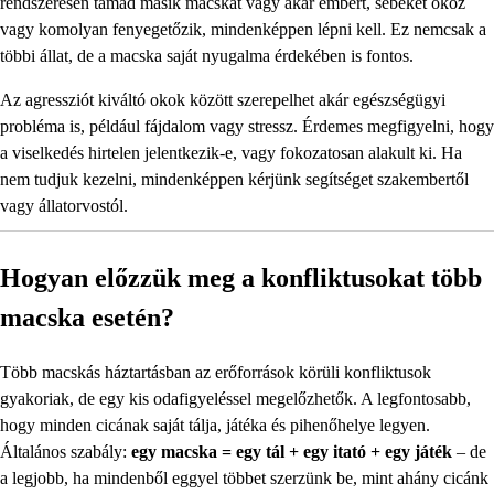
rendszeresen támad másik macskát vagy akár embert, sebeket okoz
vagy komolyan fenyegetőzik, mindenképpen lépni kell. Ez nemcsak a
többi állat, de a macska saját nyugalma érdekében is fontos.
Az agressziót kiváltó okok között szerepelhet akár egészségügyi
probléma is, például fájdalom vagy stressz. Érdemes megfigyelni, hogy
a viselkedés hirtelen jelentkezik-e, vagy fokozatosan alakult ki. Ha
nem tudjuk kezelni, mindenképpen kérjünk segítséget szakembertől
vagy állatorvostól.
Hogyan előzzük meg a konfliktusokat több
macska esetén?
Több macskás háztartásban az erőforrások körüli konfliktusok
gyakoriak, de egy kis odafigyeléssel megelőzhetők. A legfontosabb,
hogy minden cicának saját tálja, játéka és pihenőhelye legyen.
Általános szabály:
egy macska = egy tál + egy itató + egy játék
– de
a legjobb, ha mindenből eggyel többet szerzünk be, mint ahány cicánk