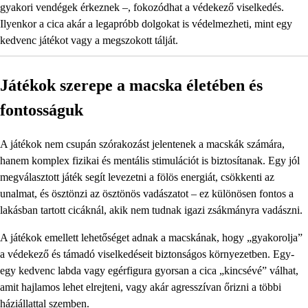
gyakori vendégek érkeznek –, fokozódhat a védekező viselkedés.
Ilyenkor a cica akár a legapróbb dolgokat is védelmezheti, mint egy
kedvenc játékot vagy a megszokott tálját.
Játékok szerepe a macska életében és
fontosságuk
A játékok nem csupán szórakozást jelentenek a macskák számára,
hanem komplex fizikai és mentális stimulációt is biztosítanak. Egy jól
megválasztott játék segít levezetni a fölös energiát, csökkenti az
unalmat, és ösztönzi az ösztönös vadászatot – ez különösen fontos a
lakásban tartott cicáknál, akik nem tudnak igazi zsákmányra vadászni.
A játékok emellett lehetőséget adnak a macskának, hogy „gyakorolja”
a védekező és támadó viselkedéseit biztonságos környezetben. Egy-
egy kedvenc labda vagy egérfigura gyorsan a cica „kincsévé” válhat,
amit hajlamos lehet elrejteni, vagy akár agresszívan őrizni a többi
háziállattal szemben.