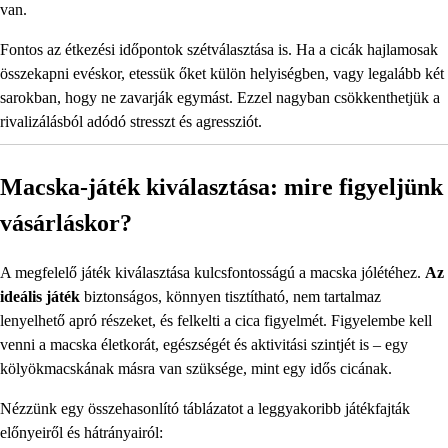
van.
Fontos az étkezési időpontok szétválasztása is. Ha a cicák hajlamosak
összekapni evéskor, etessük őket külön helyiségben, vagy legalább két
sarokban, hogy ne zavarják egymást. Ezzel nagyban csökkenthetjük a
rivalizálásból adódó stresszt és agressziót.
Macska-játék kiválasztása: mire figyeljünk
vásárláskor?
A megfelelő játék kiválasztása kulcsfontosságú a macska jólétéhez.
Az
ideális játék
biztonságos, könnyen tisztítható, nem tartalmaz
lenyelhető apró részeket, és felkelti a cica figyelmét. Figyelembe kell
venni a macska életkorát, egészségét és aktivitási szintjét is – egy
kölyökmacskának másra van szüksége, mint egy idős cicának.
Nézzünk egy összehasonlító táblázatot a leggyakoribb játékfajták
előnyeiről és hátrányairól: