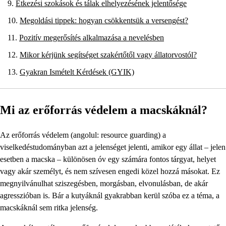
Étkezési szokások és tálak elhelyezésének jelentősége
Megoldási tippek: hogyan csökkentsük a versengést?
Pozitív megerősítés alkalmazása a nevelésben
Mikor kérjünk segítséget szakértőtől vagy állatorvostól?
Gyakran Ismételt Kérdések (GYIK)
Mi az erőforrás védelem a macskáknál?
Az erőforrás védelem (angolul: resource guarding) a
viselkedéstudományban azt a jelenséget jelenti, amikor egy állat – jelen
esetben a macska – különösen óv egy számára fontos tárgyat, helyet
vagy akár személyt, és nem szívesen engedi közel hozzá másokat. Ez
megnyilvánulhat sziszegésben, morgásban, elvonulásban, de akár
agresszióban is. Bár a kutyáknál gyakrabban kerül szóba ez a téma, a
macskáknál sem ritka jelenség.