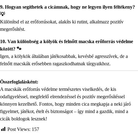
9. Hogyan segíthetek a cicámnak, hogy ne legyen ilyen féltékeny?
💡
Különítsd el az erőforrásokat, alakíts ki rutint, alkalmazz pozitív
megerősítést.
10. Van különbség a kölyök és felnőtt macska erőforrás védelme
között? 🐾
Igen, a kölykök általában játékosabbak, kevésbé agresszívek, de a
felnőtt macskák erősebben ragaszkodhatnak tárgyaikhoz.
Összefoglalásként:
A macskák erőforrás védelme természetes viselkedés, de kis
odafigyeléssel, megfelelő elrendezéssel és pozitív megerősítéssel
könnyen kezelhető. Fontos, hogy minden cica megkapja a neki járó
figyelmet, játékot, ételt és biztonságot – így mind a gazdik, mind a
cicák boldogok lesznek!
Post Views:
157