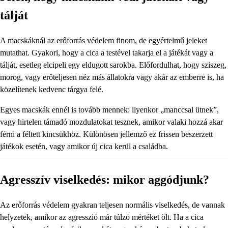
tálját
A macskáknál az erőforrás védelem finom, de egyértelmű jeleket
mutathat. Gyakori, hogy a cica a testével takarja el a játékát vagy a
tálját, esetleg elcipeli egy eldugott sarokba. Előfordulhat, hogy sziszeg,
morog, vagy erőteljesen néz más állatokra vagy akár az emberre is, ha
közelítenek kedvenc tárgya felé.
Egyes macskák ennél is tovább mennek: ilyenkor „manccsal ütnek”,
vagy hirtelen támadó mozdulatokat tesznek, amikor valaki hozzá akar
férni a féltett kincsükhöz. Különösen jellemző ez frissen beszerzett
játékok esetén, vagy amikor új cica kerül a családba.
Agresszív viselkedés: mikor aggódjunk?
Az erőforrás védelem gyakran teljesen normális viselkedés, de vannak
helyzetek, amikor az agresszió már túlzó mértéket ölt. Ha a cica