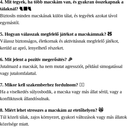
4. Mit tegyek, ha több macskám van, és gyakran összekapnak a
tálaknál? 🐈‍⬛🐈
Biztosíts minden macskának külön tálat, és tegyétek azokat távol
egymástól.
5. Hogyan válasszak megfelelő játékot a macskámnak? 🧸
Válassz biztonságos, életkornak és aktivitásnak megfelelő játékot,
kerüld az apró, lenyelhető részeket.
6. Mit jelent a pozitív megerősítés? 🎉
Jutalmazd a macskát, ha nem mutat agressziót, például simogatással
vagy jutalomfalattal.
7. Mikor kell szakemberhez fordulnom? 👩‍⚕️
Ha a viselkedés súlyosbodik, a macska vagy más állat sérül, vagy a
konfliktusok állandósulnak.
8. Miért lehet stresszes a macskám az etetőhelyen? 😿
Túl közeli tálak, zajos környezet, gyakori változások vagy más állatok
közelsége miatt.