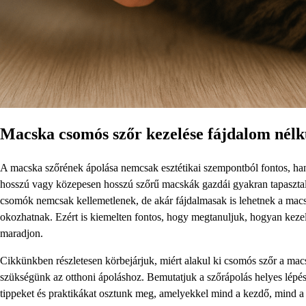
Macska csomós szőr kezelése fájdalom nélk
A macska szőrének ápolása nemcsak esztétikai szempontból fontos, ha
hosszú vagy közepesen hosszú szőrű macskák gazdái gyakran tapaszta
csomók nemcsak kellemetlenek, de akár fájdalmasak is lehetnek a macsk
okozhatnak. Ezért is kiemelten fontos, hogy megtanuljuk, hogyan keze
maradjon.
Cikkünkben részletesen körbejárjuk, miért alakul ki csomós szőr a ma
szükségünk az otthoni ápoláshoz. Bemutatjuk a szőrápolás helyes lépés
tippeket és praktikákat osztunk meg, amelyekkel mind a kezdő, mind a 