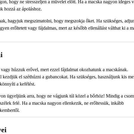
gon, hogy ne stresszeljen a művelet előtt. Ha a macska nagyon ideges 
uk hozzá az ápoláshoz.
ának, hagyjuk megszimatolni, hogy megszokja őket. Ha szükséges, adju
yen erőltetett vagy fájdalmas, mert az később ellenállást válthat ki a 
i
 vagy húzzuk erővel, mert ezzel fájdalmat okozhatunk a macskának.
al kezdjük el széthúzni a gubancokat. Ha szükséges, használjunk kis m
könnyíti a kefélést.
on ügyeljünk arra, hogy ne vágjunk túl közel a bőrhöz! Mindig a cso
szélek felé. Ha a macska nagyon ellenkezik, ne erőltessük, inkább
akembertől.
yei