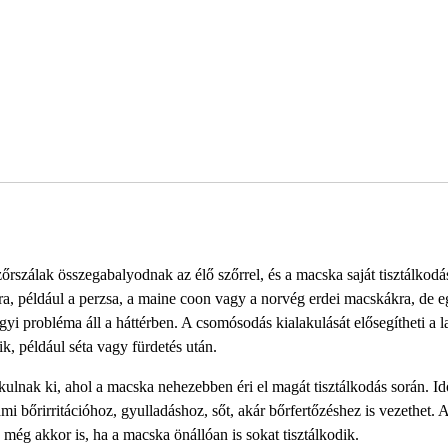
őrszálak összegabalyodnak az élő szőrrel, és a macska saját tisztálkod
kra, például a perzsa, a maine coon vagy a norvég erdei macskákra, de 
yi probléma áll a háttérben. A csomósodás kialakulását elősegítheti a l
k, például séta vagy fürdetés után.
akulnak ki, ahol a macska nehezebben éri el magát tisztálkodás során. I
i bőrirritációhoz, gyulladáshoz, sőt, akár bőrfertőzéshez is vezethet. 
még akkor is, ha a macska önállóan is sokat tisztálkodik.