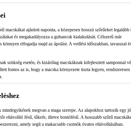
ei
rű macskákat ajánlott naponta, a közepesen hosszú szőrűeket legalább 
őrszálakat és megakadályozza a gubancok kialakulását. Célszerű már
is könnyen elfogadja majd az ápolást. A vedlési időszakban, tavasszal és
csak szükség esetén, és kizárólag macskáknak kifejlesztett samponnal v
lett fontos az is, hogy a macska környezete tiszta legyen, rendszeresen t
a.
eléshez
ek mindegyikének megvan a maga szerepe. Az alapokhoz tartozik egy jó
szőr eltávolító fésű, tűkefe, illetve bontófésű. A hosszabb szőrű macskák
 beszerezni, amely segít a makacsabb csomók óvatos eltávolításában.