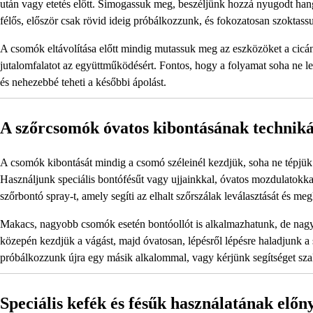
után vagy etetés előtt. Simogassuk meg, beszéljünk hozzá nyugodt han
félős, először csak rövid ideig próbálkozzunk, és fokozatosan szoktass
A csomók eltávolítása előtt mindig mutassuk meg az eszközöket a cic
jutalomfalatot az együttműködésért. Fontos, hogy a folyamat soha ne leg
és nehezebbé teheti a későbbi ápolást.
A szőrcsomók óvatos kibontásának techniká
A csomók kibontását mindig a csomó széleinél kezdjük, soha ne tépjük
Használjunk speciális bontófésűt vagy ujjainkkal, óvatos mozdulatokk
szőrbontó spray-t, amely segíti az elhalt szőrszálak leválasztását és meg
Makacs, nagyobb csomók esetén bontóollót is alkalmazhatunk, de nagy
közepén kezdjük a vágást, majd óvatosan, lépésről lépésre haladjunk a 
próbálkozzunk újra egy másik alkalommal, vagy kérjünk segítséget sz
Speciális kefék és fésűk használatának előn