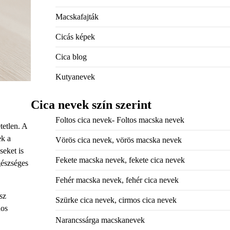
Macskafajták
Cicás képek
Cica blog
Kutyanevek
Cica nevek szín szerint
Foltos cica nevek- Foltos macska nevek
etlen. A
ek a
Vörös cica nevek, vörös macska nevek
seket is
Fekete macska nevek, fekete cica nevek
gészséges
Fehér macska nevek, fehér cica nevek
sz
Szürke cica nevek, cirmos cica nevek
nos
Narancssárga macskanevek