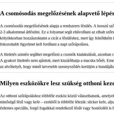
A csomósodás megelőzésének alapvető lépés
A csomósodás megelőzésének alapja a rendszeres fésülés. A hosszú sző
2-3 alkalommal átfésülni. Ez a folyamat segít eltávolítani az elhalt sz
kölyökkorban hozzászoktatni a cicát a fésüléshez, mert így felnőttként 
fokozottabb figyelmet kell fordítani a napi szőrápolásra.
A fürdetés szintén segíthet megelőzni a csomók kialakulását, azonban 
A gyakori fürdetés nem ajánlott, mert kiszáríthatja a macska bőrét. Emel
az alvóhelyét, hogy minél kevesebb szennyeződés kerüljön a bundájáb
Milyen eszközökre lesz szükség otthoni kez
Az otthoni szőrápoláshoz többféle eszköz közül választhatunk, amely
minőségű fésű vagy kefe – ezekből is többféle létezik: slicker kefe, alj
érdemes speciális, forgó fogaikkal rendelkező fésűt vagy bontóollót is