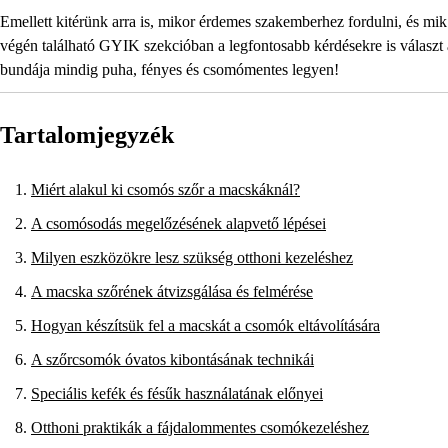
Emellett kitérünk arra is, mikor érdemes szakemberhez fordulni, és mik
végén található GYIK szekcióban a legfontosabb kérdésekre is válasz
bundája mindig puha, fényes és csomómentes legyen!
Tartalomjegyzék
Miért alakul ki csomós szőr a macskáknál?
A csomósodás megelőzésének alapvető lépései
Milyen eszközökre lesz szükség otthoni kezeléshez
A macska szőrének átvizsgálása és felmérése
Hogyan készítsük fel a macskát a csomók eltávolítására
A szőrcsomók óvatos kibontásának technikái
Speciális kefék és fésűk használatának előnyei
Otthoni praktikák a fájdalommentes csomókezeléshez