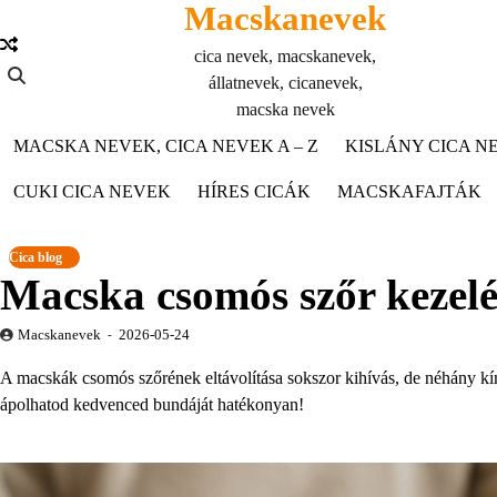
Macskanevek
Skip
to
cica nevek, macskanevek,
content
állatnevek, cicanevek,
macska nevek
MACSKA NEVEK, CICA NEVEK A – Z
KISLÁNY CICA NE
CUKI CICA NEVEK
HÍRES CICÁK
MACSKAFAJTÁK
Cica blog
Macska csomós szőr kezelé
Macskanevek
2026-05-24
A macskák csomós szőrének eltávolítása sokszor kihívás, de néhány kím
ápolhatod kedvenced bundáját hatékonyan!