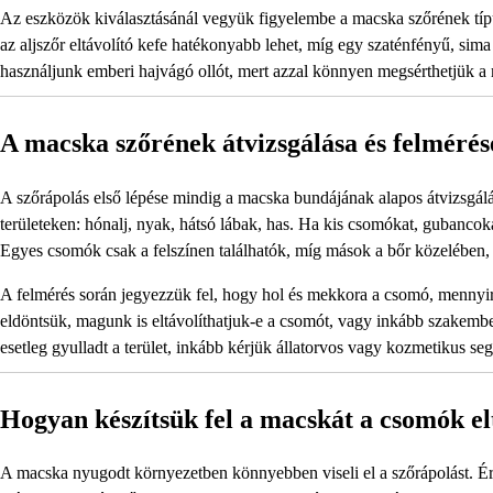
Az eszközök kiválasztásánál vegyük figyelembe a macska szőrének típus
az aljszőr eltávolító kefe hatékonyabb lehet, míg egy szaténfényű, si
használjunk emberi hajvágó ollót, mert azzal könnyen megsérthetjük a
A macska szőrének átvizsgálása és felmérés
A szőrápolás első lépése mindig a macska bundájának alapos átvizsgál
területeken: hónalj, nyak, hátsó lábak, has. Ha kis csomókat, gubanco
Egyes csomók csak a felszínen találhatók, míg mások a bőr közelében, 
A felmérés során jegyezzük fel, hogy hol és mekkora a csomó, mennyi
eldöntsük, magunk is eltávolíthatjuk-e a csomót, vagy inkább szakemb
esetleg gyulladt a terület, inkább kérjük állatorvos vagy kozmetikus seg
Hogyan készítsük fel a macskát a csomók el
A macska nyugodt környezetben könnyebben viseli el a szőrápolást. Ér