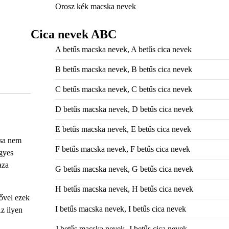
Orosz kék macska nevek
Cica nevek ABC
A betűs macska nevek, A betűs cica nevek
B betűs macska nevek, B betűs cica nevek
C betűs macska nevek, C betűs cica nevek
D betűs macska nevek, D betűs cica nevek
E betűs macska nevek, E betűs cica nevek
ása nem
F betűs macska nevek, F betűs cica nevek
egyes
aza
G betűs macska nevek, G betűs cica nevek
H betűs macska nevek, H betűs cica nevek
dővel ezek
I betűs macska nevek, I betűs cica nevek
Az ilyen
J betűs macska nevek, J betűs cica nevek