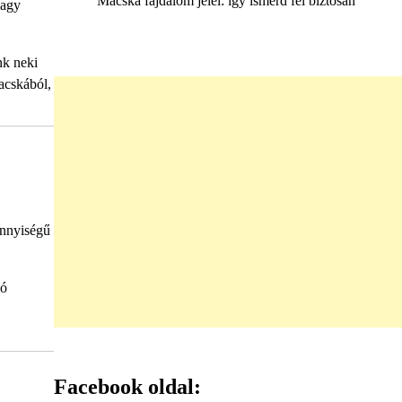
Macska fájdalom jelei: így ismerd fel biztosan
vagy
nk neki
macskából,
ennyiségű
mó
Facebook oldal: