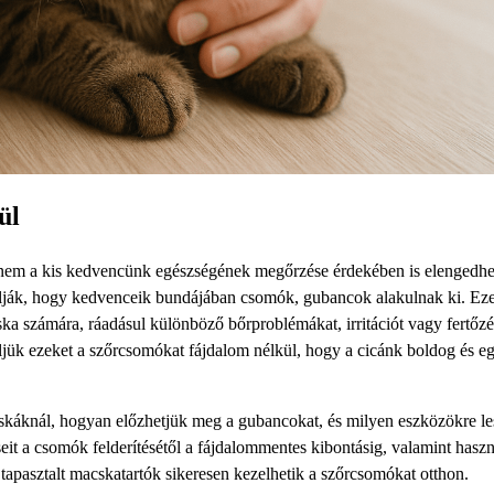
ül
nem a kis kedvencünk egészségének megőrzése érdekében is elengedhet
lják, hogy kedvenceik bundájában csomók, gubancok alakulnak ki. Ez
a számára, ráadásul különböző bőrproblémákat, irritációt vagy fertőzé
ljük ezeket a szőrcsomókat fájdalom nélkül, hogy a cicánk boldog és e
cskáknál, hogyan előzhetjük meg a gubancokat, és milyen eszközökre le
eit a csomók felderítésétől a fájdalommentes kibontásig, valamint hasz
tapasztalt macskatartók sikeresen kezelhetik a szőrcsomókat otthon.