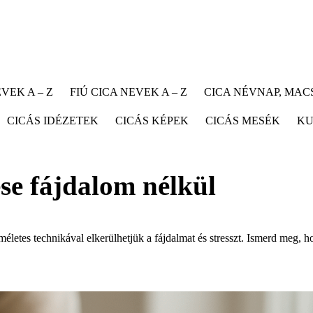
VEK A – Z
FIÚ CICA NEVEK A – Z
CICA NÉVNAP, MA
CICÁS IDÉZETEK
CICÁS KÉPEK
CICÁS MESÉK
KU
se fájdalom nélkül
életes technikával elkerülhetjük a fájdalmat és stresszt. Ismerd meg, 