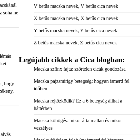
macskánál
V betűs macska nevek, V betűs cica nevek
z soha ne
X betűs macska nevek, X betűs cica nevek
Y betűs macska nevek, Y betűs cica nevek
Z betűs macska nevek, Z betűs cica nevek
blémás
Legújabb cikkek a Cica blogban:
ket.
Macska szfinx fajta: szőrtelen cicák gondozása
Macska pajzsmirigy betegség: hogyan ismerd fel
n, hogy
időben
zékeny,
Macska rejtőzködik? Ez a 6 betegség állhat a
háttérben
Macska köhögés: mikor ártalmatlan és mikor
veszélyes
 alvás