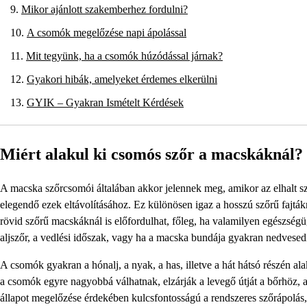
Mikor ajánlott szakemberhez fordulni?
A csomók megelőzése napi ápolással
Mit tegyünk, ha a csomók húzódással járnak?
Gyakori hibák, amelyeket érdemes elkerülni
GYIK – Gyakran Ismételt Kérdések
Miért alakul ki csomós szőr a macskáknál?
A macska szőrcsomói általában akkor jelennek meg, amikor az elhalt sz
elegendő ezek eltávolításához. Ez különösen igaz a hosszú szőrű fajtá
rövid szőrű macskáknál is előfordulhat, főleg, ha valamilyen egészségüg
aljszőr, a vedlési időszak, vagy ha a macska bundája gyakran nedvesedi
A csomók gyakran a hónalj, a nyak, a has, illetve a hát hátsó részén al
a csomók egyre nagyobbá válhatnak, elzárják a levegő útját a bőrhöz, am
állapot megelőzése érdekében kulcsfontosságú a rendszeres szőrápolás, 