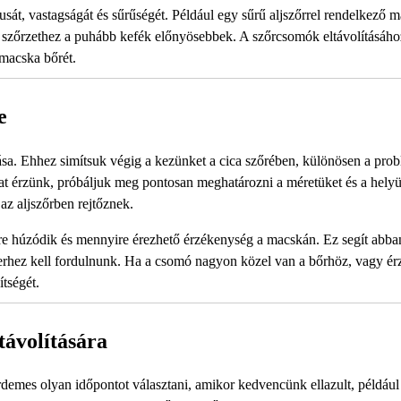
át, vastagságát és sűrűségét. Például egy sűrű aljszőrrel rendelkező 
ma szőrzethez a puhább kefék előnyösebbek. A szőrcsomók eltávolításáho
 macska bőrét.
e
ása. Ehhez simítsuk végig a kezünket a cica szőrében, különösen a pro
kat érzünk, próbáljuk meg pontosan meghatározni a méretüket és a helyü
az aljszőrben rejtőznek.
re húzódik és mennyire érezhető érzékenység a macskán. Ez segít abba
erhez kell fordulnunk. Ha a csomó nagyon közel van a bőrhöz, vagy ér
ítségét.
távolítására
demes olyan időpontot választani, amikor kedvencünk ellazult, például