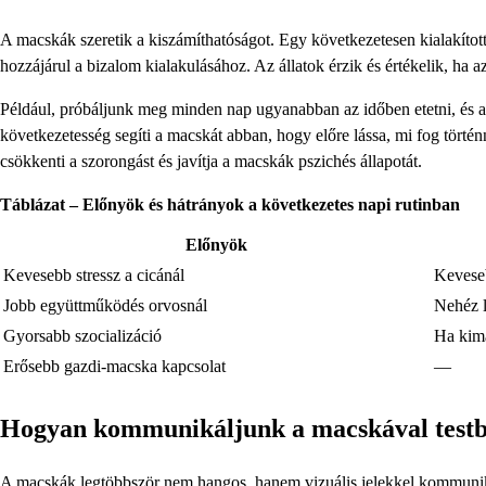
A macskák szeretik a kiszámíthatóságot. Egy következetesen kialakított 
hozzájárul a bizalom kialakulásához. Az állatok érzik és értékelik, ha
Például, próbáljunk meg minden nap ugyanabban az időben etetni, és a j
következetesség segíti a macskát abban, hogy előre lássa, mi fog történn
csökkenti a szorongást és javítja a macskák pszichés állapotát.
Táblázat – Előnyök és hátrányok a következetes napi rutinban
Előnyök
Kevesebb stressz a cicánál
Kevese
Jobb együttműködés orvosnál
Nehéz l
Gyorsabb szocializáció
Ha kima
Erősebb gazdi-macska kapcsolat
—
Hogyan kommunikáljunk a macskával testb
A macskák legtöbbször nem hangos, hanem vizuális jelekkel kommunikál