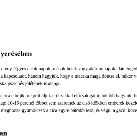
nyerésében
 erény. Egyes cicák napok, mások hetek vagy akár hónapok alatt enge
ük a kapcsolatot, hanem hagyjuk, hogy a macska maga döntse el, mikor 
a pszichés jólétének is alapja.
ica elbújik, ne próbáljuk erőszakkal előcsalogatni, inkább hagyjuk, h
napi 10-15 percnél többet sem szeretnek az első időkben emberek köze
ig meghozza gyümölcsét: a cica egyre bátrabb lesz, és végül a gazdi köze
ban