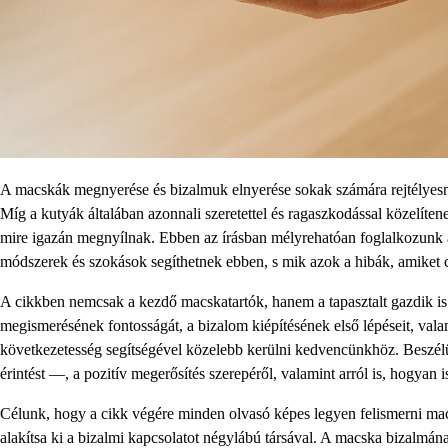
A macskák megnyerése és bizalmuk elnyerése sokak számára rejtélyesn
Míg a kutyák általában azonnali szeretettel és ragaszkodással közelíte
mire igazán megnyílnak. Ebben az írásban mélyrehatóan foglalkozunk a
módszerek és szokások segíthetnek ebben, s mik azok a hibák, amiket c
A cikkben nemcsak a kezdő macskatartók, hanem a tapasztalt gazdik i
megismerésének fontosságát, a bizalom kiépítésének első lépéseit, valam
következetesség segítségével közelebb kerülni kedvencünkhöz. Beszél
érintést —, a pozitív megerősítés szerepéről, valamint arról is, hogya
Célunk, hogy a cikk végére minden olvasó képes legyen felismerni macsk
alakítsa ki a bizalmi kapcsolatot négylábú társával. A macska bizalm