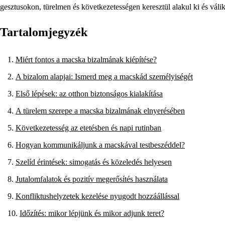
gesztusokon, türelmen és következetességen keresztül alakul ki és válik
Tartalomjegyzék
Miért fontos a macska bizalmának kiépítése?
A bizalom alapjai: Ismerd meg a macskád személyiségét
Első lépések: az otthon biztonságos kialakítása
A türelem szerepe a macska bizalmának elnyerésében
Következetesség az etetésben és napi rutinban
Hogyan kommunikáljunk a macskával testbeszéddel?
Szelíd érintések: simogatás és közeledés helyesen
Jutalomfalatok és pozitív megerősítés használata
Konfliktushelyzetek kezelése nyugodt hozzáállással
Időzítés: mikor lépjünk és mikor adjunk teret?