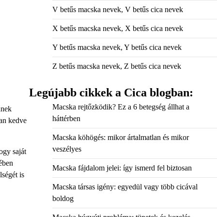
V betűs macska nevek, V betűs cica nevek
X betűs macska nevek, X betűs cica nevek
Y betűs macska nevek, Y betűs cica nevek
Z betűs macska nevek, Z betűs cica nevek
Legújabb cikkek a Cica blogban:
Macska rejtőzködik? Ez a 6 betegség állhat a
dnek
háttérben
van kedve
Macska köhögés: mikor ártalmatlan és mikor
veszélyes
ogy saját
lében
Macska fájdalom jelei: így ismerd fel biztosan
lségét is
Macska társas igény: egyedül vagy több cicával
boldog