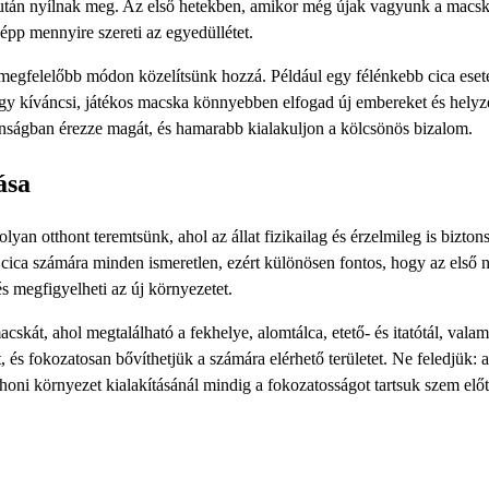
 után nyílnak meg. Az első hetekben, amikor még újak vagyunk a macs
 épp mennyire szereti az egyedüllétet.
gmegfelelőbb módon közelítsünk hozzá. Például egy félénkebb cica ese
egy kíváncsi, játékos macska könnyebben elfogad új embereket és helyz
ságban érezze magát, és hamarabb kialakuljon a kölcsönös bizalom.
ása
an otthont teremtsünk, ahol az állat fizikailag és érzelmileg is bizto
 cica számára minden ismeretlen, ezért különösen fontos, hogy az első
és megfigyelheti az új környezetet.
skát, ahol megtalálható a fekhelye, alomtálca, etető- és itatótál, valam
és fokozatosan bővíthetjük a számára elérhető területet. Ne feledjük: a
otthoni környezet kialakításánál mindig a fokozatosságot tartsuk szem előt