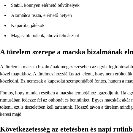
Stabil, könnyen elérhető búvóhelyek
Alomtálca tiszta, elérhető helyen
Kaparófa, játékok
Magasabb polcok, ahová felmászhat
A türelem szerepe a macska bizalmának el
A türelem a macska bizalmának megszerzésében az egyik legfontosabb
közel magukhoz. A türelmes hozzáállás azt jelenti, hogy nem erőltetj
közeledni. Ez nemcsak a kapcsolat szempontjából fontos, hanem a macsk
Fontos, hogy minden esetben a macska tempójához igazodjunk. Ha egy c
ritmusában fedezze fel az otthonát és bennünket. Egyes macskák akár 
tölteni, ezt is tiszteletben kell tartanunk. Hosszú távon a türelem mind
keresi majd.
Következetesség az etetésben és napi rutin