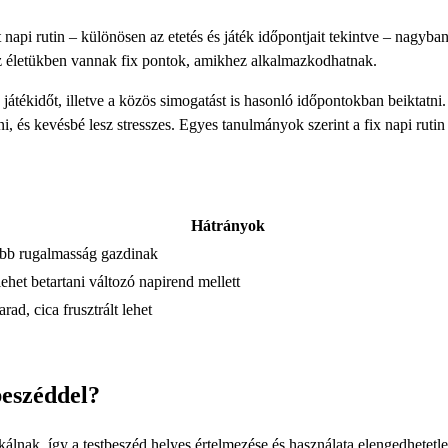
napi rutin – különösen az etetés és játék időpontjait tekintve – nagyba
 az életükben vannak fix pontok, amikhez alkalmazkodhatnak.
átékidőt, illetve a közös simogatást is hasonló időpontokban beiktatni.
i, és kevésbé lesz stresszes. Egyes tanulmányok szerint a fix napi rutin
Hátrányok
bb rugalmasság gazdinak
ehet betartani változó napirend mellett
rad, cica frusztrált lehet
eszéddel?
nak, így a testbeszéd helyes értelmezése és használata elengedhetetle