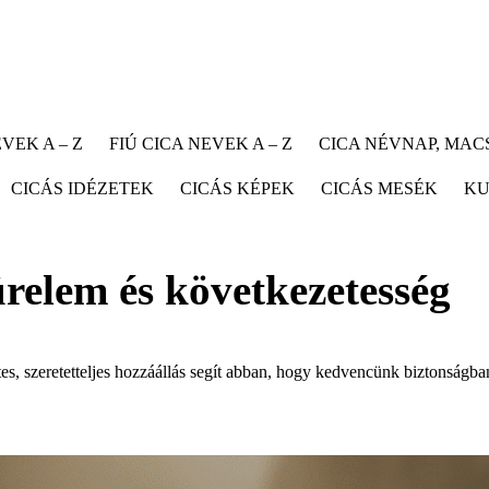
VEK A – Z
FIÚ CICA NEVEK A – Z
CICA NÉVNAP, MA
CICÁS IDÉZETEK
CICÁS KÉPEK
CICÁS MESÉK
KU
relem és következetesség
es, szeretetteljes hozzáállás segít abban, hogy kedvencünk biztonságba