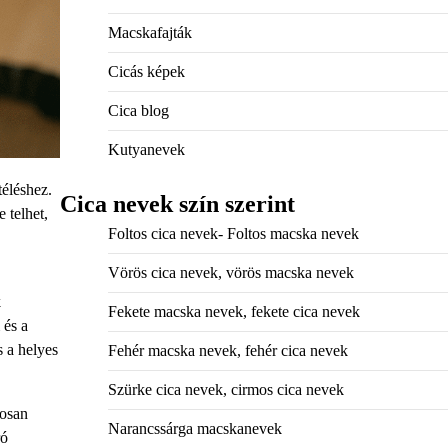
Macskafajták
Cicás képek
Cica blog
Kutyanevek
éléshez.
Cica nevek szín szerint
 telhet,
Foltos cica nevek- Foltos macska nevek
Vörös cica nevek, vörös macska nevek
k
Fekete macska nevek, fekete cica nevek
 és a
 a helyes
Fehér macska nevek, fehér cica nevek
Szürke cica nevek, cirmos cica nevek
tosan
Narancssárga macskanevek
ró