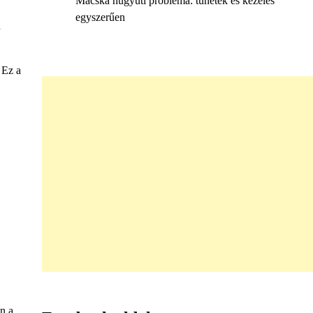
Macska húgyúti probléma: tünetek és kezelés
egyszerűen
n
 Ez a
n a