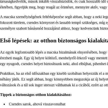
társaságkedvelők, mások inkább visszahúzódók, és csak hosszabb idő
életében, figyeljük meg, hogy reagál az érintésre, mennyire aktív, vagy
A macska személyiségének feltérképezése segít abban, hogy a neki le
fokozott türelem, csendes környezet és lassabb tempó szükséges, míg 
személyre szabott bánásmód hozzájárul ahhoz, hogy kedvencünk bizton
Első lépések: az otthon biztonságos kialakít
Az egyik legfontosabb lépés a macska bizalmának elnyerésében, hogy oly
érezheti magát. Egy új helyre költöző, menhelyről érkező vagy mentett
egy nyugodt, csendes helyet biztosítsunk neki, ahol elbújhat, pihenhet 
Praktikus, ha az első időszakban egy kisebb szobában helyezzük el a mac
néhány játék. Ez segít abban, hogy könnyebben megszokja az új helyet, 
változások és a túl sok inger stresszt válthatnak ki a cicából, ezért az 
Tippek a biztonságos otthon kialakításához:
Csendes sarok, ahová visszavonulhat