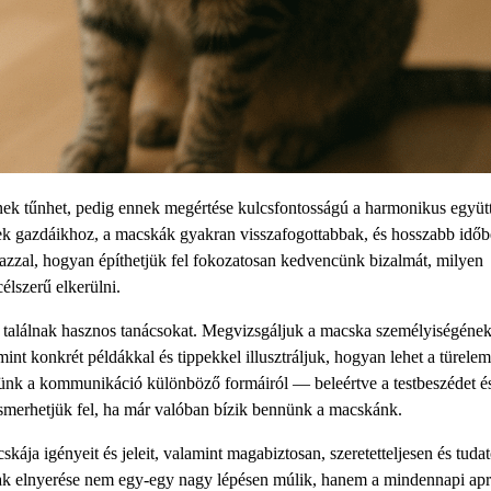
ek tűnhet, pedig ennek megértése kulcsfontosságú a harmonikus együtt
nek gazdáikhoz, a macskák gyakran visszafogottabbak, és hosszabb időbe
zzal, hogyan építhetjük fel fokozatosan kedvencünk bizalmát, milyen
élszerű elkerülni.
s találnak hasznos tanácsokat. Megvizsgáljuk a macska személyiségéne
int konkrét példákkal és tippekkel illusztráljuk, hogyan lehet a türelem
ünk a kommunikáció különböző formáiról — beleértve a testbeszédet és
n ismerhetjük fel, ha már valóban bízik bennünk a macskánk.
ája igényeit és jeleit, valamint magabiztosan, szeretetteljesen és tuda
ának elnyerése nem egy-egy nagy lépésen múlik, hanem a mindennapi ap