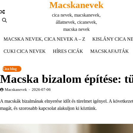
Macskanevek
Skip
to
cica nevek, macskanevek,
content
állatnevek, cicanevek,
macska nevek
MACSKA NEVEK, CICA NEVEK A – Z
KISLÁNY CICA NE
CUKI CICA NEVEK
HÍRES CICÁK
MACSKAFAJTÁK
Cica blog
Macska bizalom építése: tü
Macskanevek
2026-07-06
A macskák bizalmának elnyerése időt és türelmet igényel. A következet
magát, és szorosabb kapcsolat alakuljon ki köztünk.