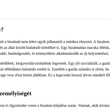
e?
ek a bizalmát nem lehet egyik pillanatról a másikra elnyerni. A bizalom
s az állat között kialakuló köteléket is. Egy bizalmatlan macska félénk,
tosabb, barátságosabb, és könnyebben alkalmazkodik az új helyzetekhez.
elibbek, kiegyensúlyozottabbak legyenek. Egy jól szocializált, a gazd
 többállatos háztartás esetén is. Emellett a gazda számára is öröm, ha l
agy vesz részt közös játékban. Ez a kapcsolat hosszú távon mindkét fé
zemélyiségét
ni és figyelembe venni a bizalom kiépítése során. Vannak, akik kívánc