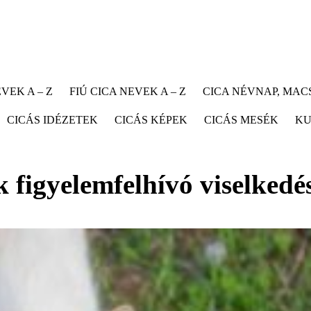
VEK A – Z
FIÚ CICA NEVEK A – Z
CICA NÉVNAP, MA
CICÁS IDÉZETEK
CICÁS KÉPEK
CICÁS MESÉK
KU
figyelemfelhívó viselkedé