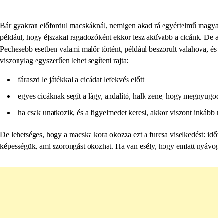
Bár gyakran előfordul macskáknál, nemigen akad rá egyértelmű magyaráza
például, hogy éjszakai ragadozóként ekkor lesz aktívabb a cicánk. De az 
Pechesebb esetben valami malőr történt, például beszorult valahova, és í
viszonylag egyszerűen lehet segíteni rajta:
fáraszd le játékkal a cicádat lefekvés előtt
egyes cicáknak segít a lágy, andalító, halk zene, hogy megnyugo
ha csak unatkozik, és a figyelmedet keresi, akkor viszont inkább 
De lehetséges, hogy a macska kora okozza ezt a furcsa viselkedést: időv
képességük, ami szorongást okozhat. Ha van esély, hogy emiatt nyávog 