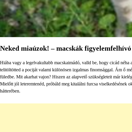
Neked miaúzok! – macskák figyelemfelhívó 
Hiába vagy a legelvakultabb macskaimádó, valld be, hogy cicád néha az
telitöltötted a pociját valami különösen izgalmas finomsággal. Ám ő 
füledbe. Mit akarhat vajon? Hiszen az alapvető szükségleteit már kielé
Mielőtt jól leteremtenéd, próbáld meg kitalálni furcsa viselkedésének o
hátterében.