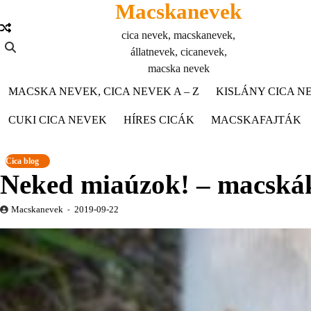
Macskanevek
Skip
to
cica nevek, macskanevek,
content
állatnevek, cicanevek,
macska nevek
MACSKA NEVEK, CICA NEVEK A – Z
KISLÁNY CICA NE
CUKI CICA NEVEK
HÍRES CICÁK
MACSKAFAJTÁK
Cica blog
Neked miaúzok! – macskák 
Macskanevek
2019-09-22