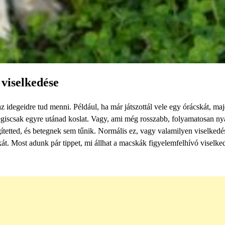
viselkedése
 idegeidre tud menni. Például, ha már játszottál vele egy órácskát, ma
mégiscsak egyre utánad koslat. Vagy, ami még rosszabb, folyamatosan n
gítetted, és betegnek sem tűnik. Normális ez, vagy valamilyen viselked
kát. Most adunk pár tippet, mi állhat a macskák figyelemfelhívó viselke