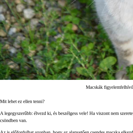
Macskák figyelemfelhívó
Mit lehet ez ellen tenni?
A legegyszerűbb: élvezd ki, és beszélgess vele! Ha viszont nem szeret
csöndben van.
Az is előfordulhat azonban, hogy az alapvetően csendes macska elkezd 