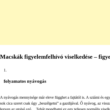
Macskák figyelemfelhívó viselkedése – figye
folyamatos nyávogás
A nyávogás mennyisége már eleve függhet a fajtától is. A sziámi és egy
sok cica szeret csak úgy „beszélgetni” a gazdijával. Ő nyávog, az viss
legyen az utolsó szó… Tehát mondhatni ez egy teljesen normális viselk