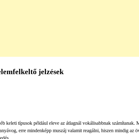
lemfelkeltő jelzések
éb keleti típusok például eleve az átlagnál vokálisabbnak számítanak. 
zanyávog, erre mindenképp muszáj valamit reagálni, hiszen mindig az öv
edés.