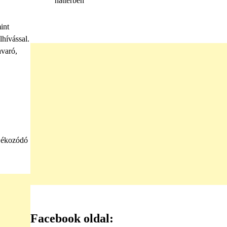
háttérben
int
lhívással.
avaró,
ájékozódó
Facebook oldal: