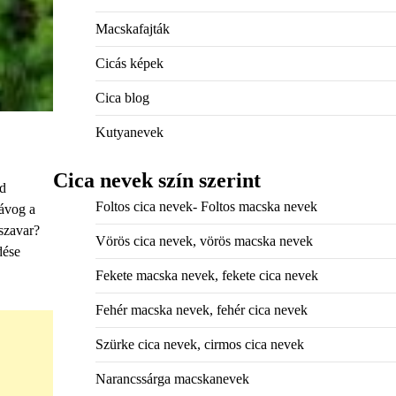
Macskafajták
Cicás képek
Cica blog
Kutyanevek
Cica nevek szín szerint
jd
Foltos cica nevek- Foltos macska nevek
yávog a
észavar?
Vörös cica nevek, vörös macska nevek
dése
Fekete macska nevek, fekete cica nevek
Fehér macska nevek, fehér cica nevek
Szürke cica nevek, cirmos cica nevek
Narancssárga macskanevek