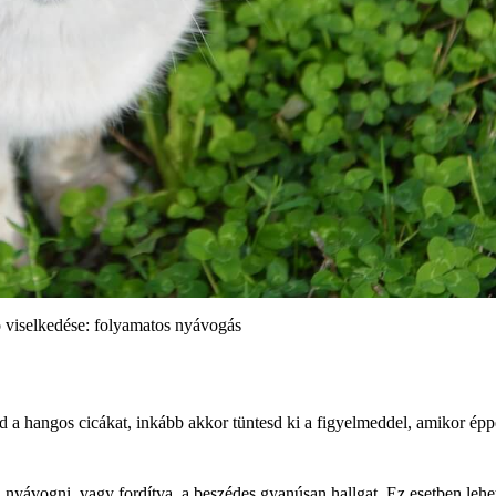
 viselkedése: folyamatos nyávogás
ed a hangos cicákat, inkább akkor tüntesd ki a figyelmeddel, amikor ép
nyávogni, vagy fordítva, a beszédes gyanúsan hallgat. Ez esetben lehe