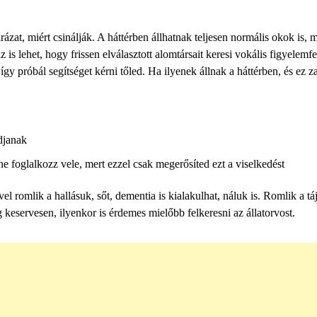
t, miért csinálják. A háttérben állhatnak teljesen normális okok is, m
is lehet, hogy frissen elválasztott alomtársait keresi vokális figyelemfe
gy próbál segítséget kérni tőled. Ha ilyenek állnak a háttérben, és ez z
djanak
ne foglalkozz vele, mert ezzel csak megerősíted ezt a viselkedést
el romlik a hallásuk, sőt, dementia is kialakulhat, náluk is. Romlik a t
keservesen, ilyenkor is érdemes mielőbb felkeresni az állatorvost.